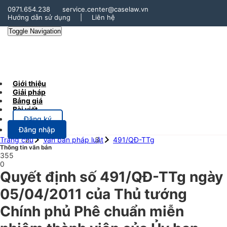
0971.654.238
service.center@caselaw.vn
Hướng dẫn sử dụng
|
Liên hệ
Toggle Navigation
Giới thiệu
Giải pháp
Bảng giá
Bài viết
Đăng ký
Đăng nhập
Trang chủ
Văn bản pháp luật
491/QĐ-TTg
Thông tin văn bản
355
0
Quyết định số 491/QĐ-TTg ngày
05/04/2011 của Thủ tướng
Chính phủ Phê chuẩn miễn