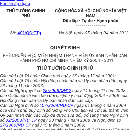
Bản án áp dụng
THỦ TƯỚNG CHÍNH
CỘNG HÒA XÃ HỘI CHỦ NGHĨA VIỆT
PHỦ
NAM
-------
Độc lập - Tự do - Hạnh phúc
---------------
Số:
491/QĐ-TTg
Hà Nội, ngày 05 tháng 04 năm 2011
QUYẾT ĐỊNH
PHÊ CHUẨN VIỆC MIỄN NHIỆM THÀNH VIÊN ỦY BAN NHÂN DÂN
THÀNH PHỐ HỒ CHÍ MINH NHIỆM KỲ 2004 - 2011
THỦ TƯỚNG CHÍNH PHỦ
Căn cứ Luật Tổ chức Chính phủ ngày 25 tháng 12 năm 2001;
Căn cứ Luật Tổ chức Hội đồng nhân dân và Ủy ban nhân dân ngày
26 tháng 11 năm 2003;
Căn cứ Nghị quyết số
25/2008/QH12
ngày 14 tháng 11 năm 2008
của Quốc hội về việc kéo dài nhiệm kỳ hoạt động 2004 - 2009 của
Hội đồng nhân dân và Ủy ban nhân dân các cấp;
Căn cứ Nghị định số
107/2004/NĐ-CP
ngày 01 tháng 4 năm 2004
của Chính phủ quy định số lượng Phó Chủ tịch và cơ cấu thành viên
Ủy ban nhân dân các cấp đã được sửa đổi, bổ sung theo Nghị định
số
82/2008/NĐ-CP
ngày 30 tháng 7 năm 2008 và Nghị định số
27/2009/NĐ-CP
ngày 19 tháng 3 năm 2009;
Xét đề nghị của Ủy ban nhân dân thành phố Hồ Chí Minh tại Tờ trình