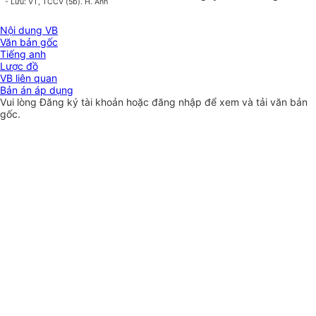
- Lưu: VT, TCCV (5b). H. Anh
Nội dung VB
Văn bản gốc
Tiếng anh
Lược đồ
VB liên quan
Bản án áp dụng
Vui lòng
Đăng ký
tài khoản hoặc
đăng nhập
để xem và tải văn bản
gốc.