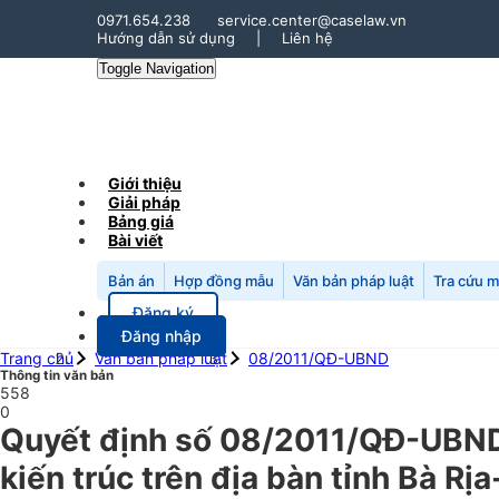
0971.654.238
service.center@caselaw.vn
Hướng dẫn sử dụng
|
Liên hệ
Toggle Navigation
Giới thiệu
Giải pháp
Bảng giá
Bài viết
Bản án
Hợp đồng mẫu
Văn bản pháp luật
Tra cứu 
Đăng ký
Đăng nhập
Trang chủ
Văn bản pháp luật
08/2011/QĐ-UBND
Thông tin văn bản
558
0
Quyết định số 08/2011/QĐ-UBND n
kiến trúc trên địa bàn tỉnh Bà R