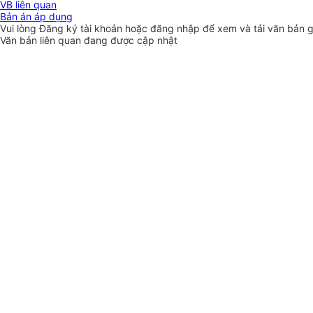
VB liên quan
Bản án áp dụng
Vui lòng
Đăng ký
tài khoản hoặc
đăng nhập
để xem và tải văn bản 
Văn bản liên quan đang được cập nhật