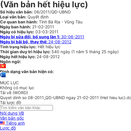
(Văn bản hết hiệu lực)
Số hiệu văn bản:
08/2011/QĐ-UBND
Loại văn bản:
Quyết định
Cơ quan ban hành:
Tỉnh Bà Rịa - Vũng Tàu
Ngày ban hành:
21-02-2011
Ngày có hiệu lực:
03-03-2011
Ngày bị sửa đổi, bổ sung lần 1:
30-06-2011
Ngày bị bãi bỏ, thay thế:
24-08-2012
Hết hiệu lực
Tình trạng hiệu lực:
Thời gian duy trì hiệu lực:
540 ngày
(
1 năm
5 tháng
25 ngày
)
Ngày hết hiệu lực:
24-08-2012
Ngôn ngữ:
Định dạng văn bản hiện có:
MỤC LỤC
Không có mục lục
Tải về (WORD)
Quyet dinh so 08-2011_QD-UBND ngay 21-02-2011 (Het hieu luc).d
Tải lược đồ
Nội dung VB
Văn bản gốc
Tiếng anh
Lược đồ