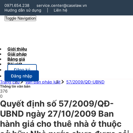
0971.654.238
service.center@caselaw.vn
Hướng dẫn sử dụng
|
Liên hệ
Toggle Navigation
Giới thiệu
Giải pháp
Bảng giá
Bài viết
Đăng ký
Đăng nhập
Trang chủ
Văn bản pháp luật
57/2009/QĐ-UBND
Thông tin văn bản
376
0
Quyết định số 57/2009/QĐ-
UBND ngày 27/10/2009 Ban
hành giá cho thuê nhà ở thuộc