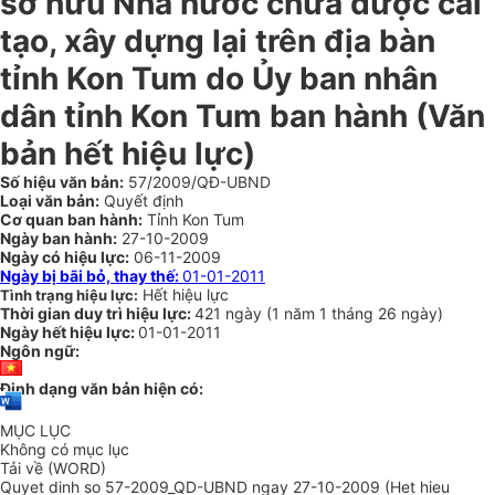
sở hữu Nhà nước chưa được cải
tạo, xây dựng lại trên địa bàn
tỉnh Kon Tum do Ủy ban nhân
dân tỉnh Kon Tum ban hành (Văn
bản hết hiệu lực)
Số hiệu văn bản:
57/2009/QĐ-UBND
Loại văn bản:
Quyết định
Cơ quan ban hành:
Tỉnh Kon Tum
Ngày ban hành:
27-10-2009
Ngày có hiệu lực:
06-11-2009
Ngày bị bãi bỏ, thay thế:
01-01-2011
Hết hiệu lực
Tình trạng hiệu lực:
Thời gian duy trì hiệu lực:
421 ngày
(
1 năm
1 tháng
26 ngày
)
Ngày hết hiệu lực:
01-01-2011
Ngôn ngữ:
Định dạng văn bản hiện có:
MỤC LỤC
Không có mục lục
Tải về (WORD)
Quyet dinh so 57-2009_QD-UBND ngay 27-10-2009 (Het hieu