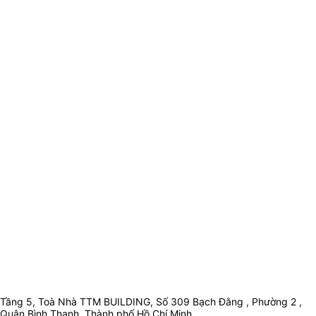
Tầng 5, Toà Nhà TTM BUILDING, Số 309 Bạch Đằng , Phường 2 ,
Quận Bình Thạnh, Thành phố Hồ Chí Minh