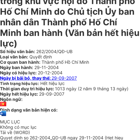
trong khu vực nội đô Thành phố
Hố Chí Minh do Chủ tịch Ủy ban
nhân dân Thành phố Hố Chí
Minh ban hành (Văn bản hết hiệu
lực)
Số hiệu văn bản:
262/2004/QĐ-UB
Loại văn bản:
Quyết định
Cơ quan ban hành:
Thành phố Hồ Chí Minh
Ngày ban hành:
29-11-2004
Ngày có hiệu lực:
20-12-2004
Ngày bị bãi bỏ, thay thế:
29-09-2007
Hết hiệu lực
Tình trạng hiệu lực:
Thời gian duy trì hiệu lực:
1013 ngày
(
2 năm
9 tháng
13 ngày
)
Ngày hết hiệu lực:
29-09-2007
Ngôn ngữ:
Định dạng văn bản hiện có:
MỤC LỤC
Không có mục lục
Tải về (WORD)
Quyet dinh so 262-2004_QD-UB ngay 29-11-2004 (Het hieu