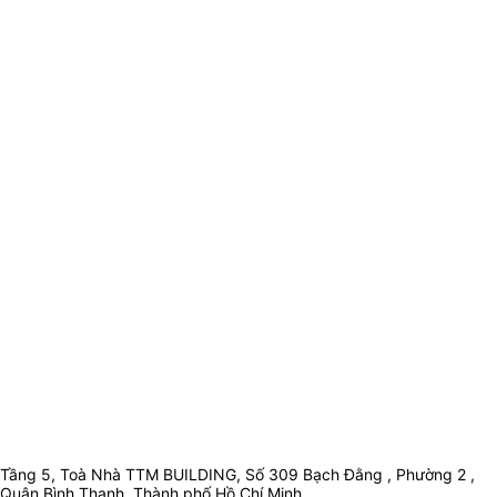
Tầng 5, Toà Nhà TTM BUILDING, Số 309 Bạch Đằng , Phường 2 ,
Quận Bình Thạnh, Thành phố Hồ Chí Minh