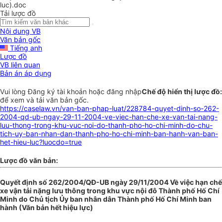
luc).doc
Tải lược đồ
Nội dung VB
Văn bản gốc
Tiếng anh
Lược đồ
VB liên quan
Bản án áp dụng
Vui lòng
Đăng ký
tài khoản hoặc
đăng nhập
Chế độ hiển thị lược đồ:
để xem và tải văn bản gốc.
https://caselaw.vn/van-ban-phap-luat/228784-quyet-dinh-so-262-
2004-qd-ub-ngay-29-11-2004-ve-viec-han-che-xe-van-tai-nang-
luu-thong-trong-khu-vuc-noi-do-thanh-pho-ho-chi-minh-do-chu-
tich-uy-ban-nhan-dan-thanh-pho-ho-chi-minh-ban-hanh-van-ban-
het-hieu-luc?luocdo=true
Lược đồ văn bản:
Quyết định số 262/2004/QĐ-UB ngày 29/11/2004 Về việc hạn chế
xe vận tải nặng lưu thông trong khu vực nội đô Thành phố Hố Chí
Minh do Chủ tịch Ủy ban nhân dân Thành phố Hố Chí Minh ban
hành (Văn bản hết hiệu lực)