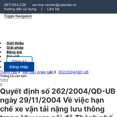
0971.654.238
service.center@caselaw.vn
Hướng dẫn sử dụng
|
Liên hệ
Toggle Navigation
Giới thiệu
Giải pháp
Bảng giá
Bài viết
Đăng ký
Đăng nhập
Trang chủ
Văn bản pháp luật
262/2004/QĐ-UB
Thông tin văn bản
1252
0
Quyết định số 262/2004/QĐ-UB
ngày 29/11/2004 Về việc hạn
chế xe vận tải nặng lưu thông