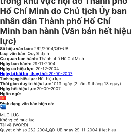
trong khu vực nội đô Thành phố
Hố Chí Minh do Chủ tịch Ủy ban
nhân dân Thành phố Hố Chí
Minh ban hành (Văn bản hết hiệu
lực)
Số hiệu văn bản:
262/2004/QĐ-UB
Loại văn bản:
Quyết định
Cơ quan ban hành:
Thành phố Hồ Chí Minh
Ngày ban hành:
29-11-2004
Ngày có hiệu lực:
20-12-2004
Ngày bị bãi bỏ, thay thế:
29-09-2007
Hết hiệu lực
Tình trạng hiệu lực:
Thời gian duy trì hiệu lực:
1013 ngày
(
2 năm
9 tháng
13 ngày
)
Ngày hết hiệu lực:
29-09-2007
Ngôn ngữ:
Định dạng văn bản hiện có:
MỤC LỤC
Không có mục lục
Tải về (WORD)
Quyet dinh so 262-2004_QD-UB ngay 29-11-2004 (Het hieu