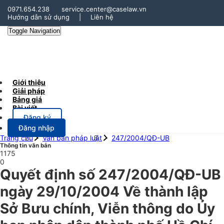
0971.654.238
service.center@caselaw.vn
Hướng dẫn sử dụng
|
Liên hệ
Toggle Navigation
Giới thiệu
Giải pháp
Bảng giá
Bài viết
Đăng ký
Đăng nhập
Trang chủ
Văn bản pháp luật
247/2004/QĐ-UB
Thông tin văn bản
1175
0
Quyết định số 247/2004/QĐ-UB
ngày 29/10/2004 Về thành lập
Sở Bưu chính, Viễn thông do Ủy