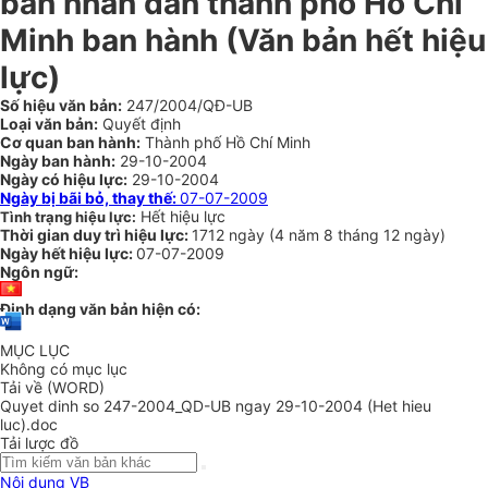
ban nhân dân thành phố Hồ Chí
Minh ban hành (Văn bản hết hiệu
lực)
Số hiệu văn bản:
247/2004/QĐ-UB
Loại văn bản:
Quyết định
Cơ quan ban hành:
Thành phố Hồ Chí Minh
Ngày ban hành:
29-10-2004
Ngày có hiệu lực:
29-10-2004
Ngày bị bãi bỏ, thay thế:
07-07-2009
Hết hiệu lực
Tình trạng hiệu lực:
Thời gian duy trì hiệu lực:
1712 ngày
(
4 năm
8 tháng
12 ngày
)
Ngày hết hiệu lực:
07-07-2009
Ngôn ngữ:
Định dạng văn bản hiện có:
MỤC LỤC
Không có mục lục
Tải về (WORD)
Quyet dinh so 247-2004_QD-UB ngay 29-10-2004 (Het hieu
luc).doc
Tải lược đồ
Nội dung VB