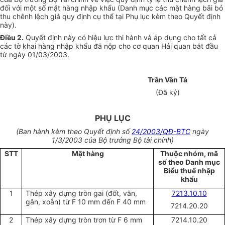
đối với một số mặt hàng nhập khẩu (Danh mục các mặt hàng bãi bỏ
thu chênh lệch giá quy định cụ thể tại Phụ lục kèm theo Quyết định
này).
Điều 2.
Quyết định này có hiệu lực thi hành và áp dụng cho tất cả
các tờ khai hàng nhập khẩu đã nộp cho cơ quan Hải quan bắt đầu
từ ngày 01/03/2003.
Trần Văn Tá
(Đã ký)
PHỤ LỤC
(Ban hành kèm theo Quyết định số
24/2003/QĐ-BTC
ngày
1/3/2003 của Bộ trưởng Bộ tài chính)
STT
Mặt hàng
Thuộc nhóm, mã
số theo Danh mục
Biểu thuế nhập
khẩu
1
Thép xây dựng tròn gai (đốt, vằn,
7213.10.10
gân, xoắn) từ F 10 mm đến F 40 mm
7214.20.20
2
Thép xây dựng tròn trơn từ F 6 mm
7214.10.20