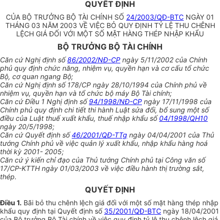
QUYẾT ĐỊNH
CỦA BỘ TRƯỞNG BỘ TÀI CHÍNH SỐ
24/2003/QĐ-BTC
NGÀY 01
THÁNG 03 NĂM 2003 VỀ VIỆC BỎ QUY ĐỊNH TỶ LỆ THU CHÊNH
LỆCH GIÁ ĐỐI VỚI MỘT SỐ MẶT HÀNG THÉP NHẬP KHẨU
BỘ TRƯỞNG BỘ TÀI CHÍNH
Căn cứ Nghị định số
86/2002/NĐ-CP
ngày 5/11/2002 của Chính
phủ quy định chức năng, nhiệm vụ, quyền hạn và cơ cấu tổ chức
Bộ, cơ quan ngang Bộ;
Căn cứ Nghị định số 178/CP ngày 28/10/1994 của Chính phủ về
nhiệm vụ, quyền hạn và tổ chức bộ máy Bộ Tài chính;
Căn cứ Điều 1 Nghị định số
94/1998/NĐ-CP
ngày 17/11/1998 của
Chính phủ quy định chi tiết thi hành Luật sửa đổi, bổ sung một số
điều của Luật thuế xuất khẩu, thuế nhập khẩu số
04/1998/QH10
ngày 20/5/1998;
Căn cứ Quyết định số
46/2001/QĐ-TTg
ngày 04/04/2001 của Thủ
tướng Chính phủ về việc quản lý xuất khẩu, nhập khẩu hàng hoá
thời kỳ 2001- 2005;
Căn cứ ý kiến chỉ đạo của Thủ tướng Chính phủ tại Công văn số
17/CP-KTTH ngày 01/03/2003 về việc điều hành thị trường sắt,
thép.
QUYẾT ĐỊNH
Điều 1.
Bãi bỏ thu chênh lệch giá đối với một số mặt hàng thép nhập
khẩu quy định tại Quyết định số
35/2001/QĐ-BTC
ngày 18/04/2001
của Bộ trưởng Bộ Tài chính về việc quy định tỷ lệ thu chênh lệch giá