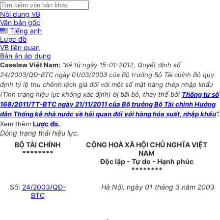
Nội dung VB
Văn bản gốc
Tiếng anh
Lược đồ
VB liên quan
Bản án áp dụng
Caselaw Việt Nam:
“Kể từ ngày 15-01-2012, Quyết định số
24/2003/QĐ-BTC ngày 01/03/2003 của Bộ trưởng Bộ Tài chính Bỏ quy
định tỷ lệ thu chênh lệch giá đối với một số mặt hàng thép nhập khẩu
(Tình trạng hiệu lực không xác định) bị bãi bỏ, thay thế bởi
Thông tư số
168/2011/TT-BTC ngày 21/11/2011 của Bộ trưởng Bộ Tài chính Hướng
dẫn Thống kê nhà nước về hải quan đối với hàng hóa xuất, nhập khẩu
”.
Xem thêm
Lược đồ.
Dòng trạng thái hiệu lực.
BỘ TÀI CHÍNH
CỘNG HOÀ XÃ HỘI CHỦ NGHĨA VIỆT
********
NAM
Độc lập - Tự do - Hạnh phúc
********
Số:
24/2003/QĐ-
Hà Nội, ngày 01 tháng 3 năm 2003
BTC