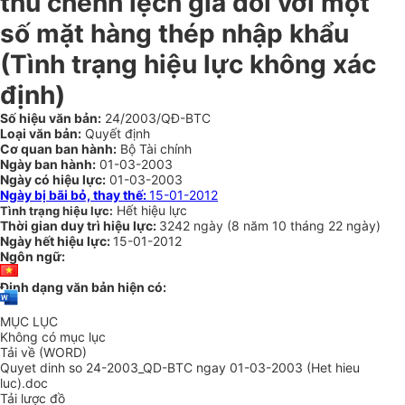
thu chênh lệch giá đối với một
số mặt hàng thép nhập khẩu
(Tình trạng hiệu lực không xác
định)
Số hiệu văn bản:
24/2003/QĐ-BTC
Loại văn bản:
Quyết định
Cơ quan ban hành:
Bộ Tài chính
Ngày ban hành:
01-03-2003
Ngày có hiệu lực:
01-03-2003
Ngày bị bãi bỏ, thay thế:
15-01-2012
Hết hiệu lực
Tình trạng hiệu lực:
Thời gian duy trì hiệu lực:
3242 ngày
(
8 năm
10 tháng
22 ngày
)
Ngày hết hiệu lực:
15-01-2012
Ngôn ngữ:
Định dạng văn bản hiện có:
MỤC LỤC
Không có mục lục
Tải về (WORD)
Quyet dinh so 24-2003_QD-BTC ngay 01-03-2003 (Het hieu
luc).doc
Tải lược đồ