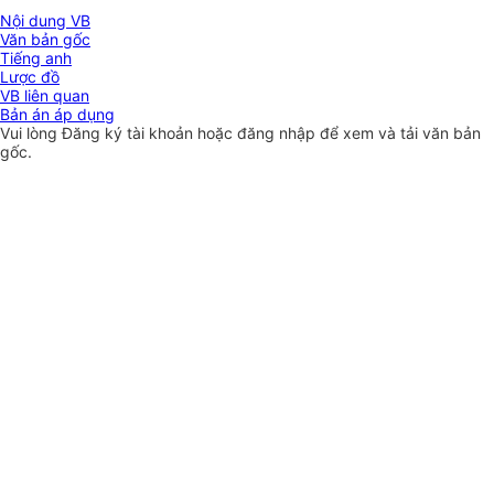
Nội dung VB
Văn bản gốc
Tiếng anh
Lược đồ
VB liên quan
Bản án áp dụng
Vui lòng
Đăng ký
tài khoản hoặc
đăng nhập
để xem và tải văn bản
gốc.