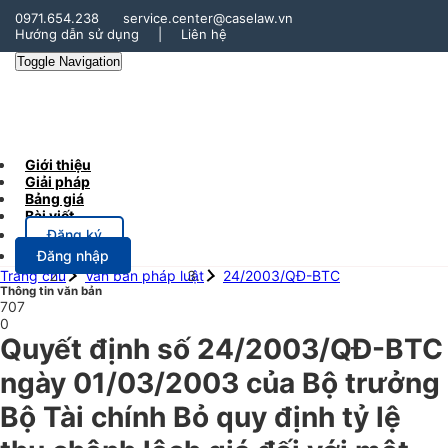
0971.654.238
service.center@caselaw.vn
Hướng dẫn sử dụng
|
Liên hệ
Toggle Navigation
Giới thiệu
Giải pháp
Bảng giá
Bài viết
Đăng ký
Đăng nhập
Trang chủ
Văn bản pháp luật
24/2003/QĐ-BTC
Thông tin văn bản
707
0
Quyết định số 24/2003/QĐ-BTC
ngày 01/03/2003 của Bộ trưởng
Bộ Tài chính Bỏ quy định tỷ lệ