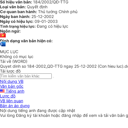
Số hiệu văn bản:
184/2002/QĐ-TTG
Loại văn bản:
Quyết định
Cơ quan ban hành:
Thủ tướng Chính phủ
Ngày ban hành:
25-12-2002
Ngày có hiệu lực:
09-01-2003
Đang có hiệu lực
Tình trạng hiệu lực:
Ngôn ngữ:
Định dạng văn bản hiện có:
MỤC LỤC
Không có mục lục
Tải về (WORD)
Quyet dinh so 184-2002_QD-TTG ngay 25-12-2002 (Con hieu luc).d
Tải lược đồ
Nội dung VB
Văn bản gốc
Tiếng anh
Lược đồ
VB liên quan
Bản án áp dụng
Nội dung tiếng anh đang được cập nhật
Vui lòng
Đăng ký
tài khoản hoặc
đăng nhập
để xem và tải văn bản 