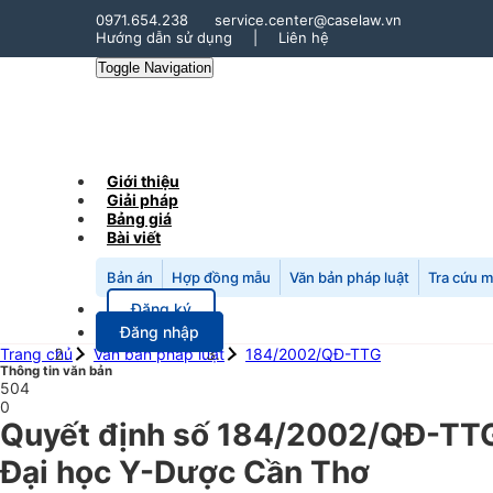
0971.654.238
service.center@caselaw.vn
Hướng dẫn sử dụng
|
Liên hệ
Toggle Navigation
Giới thiệu
Giải pháp
Bảng giá
Bài viết
Bản án
Hợp đồng mẫu
Văn bản pháp luật
Tra cứu 
Đăng ký
Đăng nhập
Trang chủ
Văn bản pháp luật
184/2002/QĐ-TTG
Thông tin văn bản
504
0
Quyết định số 184/2002/QĐ-TTG
Đại học Y-Dược Cần Thơ