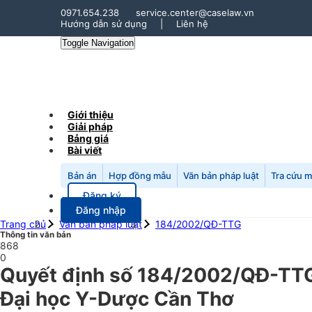
0971.654.238
service.center@caselaw.vn
Hướng dẫn sử dụng
|
Liên hệ
Toggle Navigation
Giới thiệu
Giải pháp
Bảng giá
Bài viết
Bản án
Hợp đồng mẫu
Văn bản pháp luật
Tra cứu 
Đăng ký
Đăng nhập
Trang chủ
Văn bản pháp luật
184/2002/QĐ-TTG
Thông tin văn bản
868
0
Quyết định số 184/2002/QĐ-TTG
Đại học Y-Dược Cần Thơ