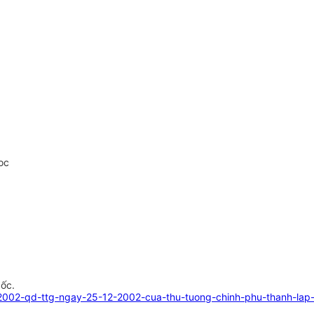
oc
gốc.
2002-qd-ttg-ngay-25-12-2002-cua-thu-tuong-chinh-phu-thanh-lap-