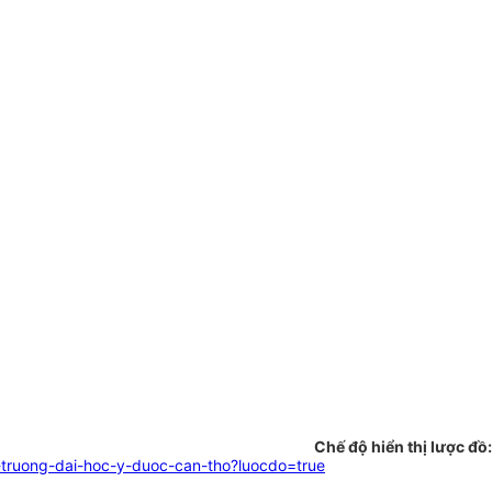
Chế độ hiển thị lược đồ:
truong-dai-hoc-y-duoc-can-tho?luocdo=true