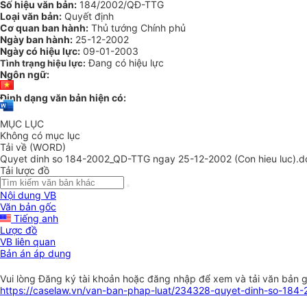
Số hiệu văn bản:
184/2002/QĐ-TTG
Loại văn bản:
Quyết định
Cơ quan ban hành:
Thủ tướng Chính phủ
Ngày ban hành:
25-12-2002
Ngày có hiệu lực:
09-01-2003
Đang có hiệu lực
Tình trạng hiệu lực:
Ngôn ngữ:
Định dạng văn bản hiện có:
MỤC LỤC
Không có mục lục
Tải về (WORD)
Quyet dinh so 184-2002_QD-TTG ngay 25-12-2002 (Con hieu luc).d
Tải lược đồ
Nội dung VB
Văn bản gốc
Tiếng anh
Lược đồ
VB liên quan
Bản án áp dụng
Vui lòng
Đăng ký
tài khoản hoặc
đăng nhập
để xem và tải văn bản 
https://caselaw.vn/van-ban-phap-luat/234328-quyet-dinh-so-184-