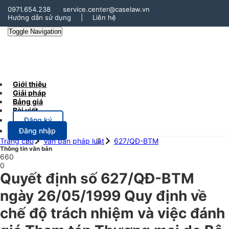
0971.654.238
service.center@caselaw.vn
Hướng dẫn sử dụng
|
Liên hệ
Toggle Navigation
Giới thiệu
Giải pháp
Bảng giá
Bài viết
Đăng ký
Đăng nhập
Trang chủ
Văn bản pháp luật
627/QĐ-BTM
Thông tin văn bản
660
0
Quyết định số 627/QĐ-BTM
ngày 26/05/1999 Quy định về
chế độ trách nhiệm và việc đánh