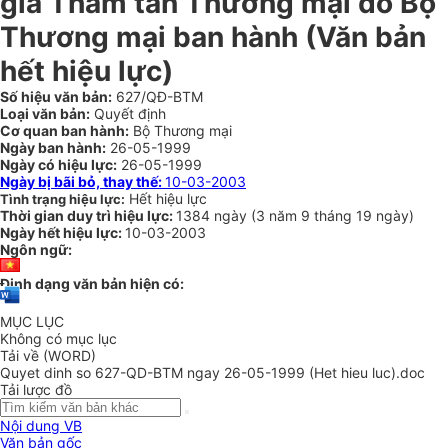
giá Tham tán Thương mại do Bộ
Thương mại ban hành (Văn bản
hết hiệu lực)
Số hiệu văn bản:
627/QĐ-BTM
Loại văn bản:
Quyết định
Cơ quan ban hành:
Bộ Thương mại
Ngày ban hành:
26-05-1999
Ngày có hiệu lực:
26-05-1999
Ngày bị bãi bỏ, thay thế:
10-03-2003
Hết hiệu lực
Tình trạng hiệu lực:
Thời gian duy trì hiệu lực:
1384 ngày
(
3 năm
9 tháng
19 ngày
)
Ngày hết hiệu lực:
10-03-2003
Ngôn ngữ:
Định dạng văn bản hiện có:
MỤC LỤC
Không có mục lục
Tải về (WORD)
Quyet dinh so 627-QD-BTM ngay 26-05-1999 (Het hieu luc).doc
Tải lược đồ
Nội dung VB
Văn bản gốc