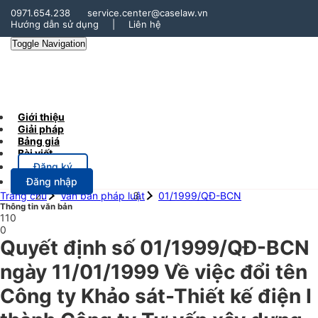
0971.654.238
service.center@caselaw.vn
Hướng dẫn sử dụng
|
Liên hệ
Toggle Navigation
Giới thiệu
Giải pháp
Bảng giá
Bài viết
Đăng ký
Đăng nhập
Trang chủ
Văn bản pháp luật
01/1999/QĐ-BCN
Thông tin văn bản
110
0
Quyết định số 01/1999/QĐ-BCN
ngày 11/01/1999 Về việc đổi tên
Công ty Khảo sát-Thiết kế điện I