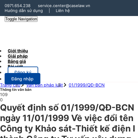
0971.654.238
service.center@caselaw.vn
Hướng dẫn sử dụng
|
Liên hệ
Toggle Navigation
Giới thiệu
Giải pháp
Bảng giá
Bài viết
Đăng ký
Đăng nhập
Trang chủ
Văn bản pháp luật
01/1999/QĐ-BCN
Thông tin văn bản
109
0
Quyết định số 01/1999/QĐ-BCN
ngày 11/01/1999 Về việc đổi tên
Công ty Khảo sát-Thiết kế điện I