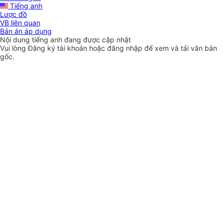
Tiếng anh
Lược đồ
VB liên quan
Bản án áp dụng
Nội dung tiếng anh đang được cập nhật
Vui lòng
Đăng ký
tài khoản hoặc
đăng nhập
để xem và tải văn bản
gốc.