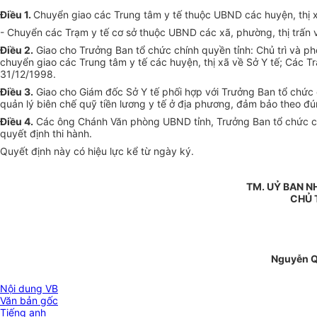
Điều 1.
Chuyển giao các Trung tâm y tế thuộc UBND các huyện, thị x
- Chuyển các Trạm y tế cơ sở thuộc UBND các xã, phường, thị trấn v
Điều 2.
Giao cho Trưởng Ban tổ chức chính quyền tỉnh: Chủ trì và ph
chuyển giao các Trung tâm y tế các huyện, thị xã về Sở Y tế; Các T
31/12/1998.
Điều 3.
Giao cho Giám đốc Sở Y tế phối hợp với Trưởng Ban tổ chức 
quản lý biên chế quỹ tiền lương y tế ở địa phương, đảm bảo theo đ
Điều 4.
Các ông Chánh Văn phòng UBND tỉnh, Trưởng Ban tổ chức chín
quyết định thi hành.
Quyết định này có hiệu lực kể từ ngày ký.
TM. UỶ BAN N
CHỦ 
Nguyễn 
Nội dung VB
Văn bản gốc
Tiếng anh