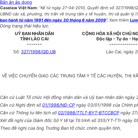
Bản án áp dụng
Caselaw Việt Nam:
“Kể từ ngày 27-04-2010, Quyết định số 327/1998/QĐ
UBND các xã, phường, thị trấn về trung tâm y tế huyện, thị xã quản lý (V
ban hành từ năm 1991 đến ngày 30 tháng 6 năm 2009
”.
Xem thêm
Lượ
Dòng trạng thái hiệu lực.
UỶ BAN NHÂN DÂN
CỘNG HÒA XÃ HỘI CHỦ N
TỈNH LÀO CAI
Độc lập - Tự do - H
-------
-------------
Số:
327/1998/QĐ.UB
Lào Cai, ngày 
VỀ VIỆC CHUYỂN GIAO CÁC TRUNG TÂM Y TẾ CÁC HUYỆN, THỊ X
Căn cứ Luật Tổ chức Hội đồng nhân dân và Uỷ ban nhân dân ngày 
Căn cứ Nghị định số
01/1998/NĐ-CP
ngày 03/01/1998 của Chỉnh phủ
Căn cứ Thông tư liên tịch số
02/1998/TTLT-BYT-BTCCBCP
ngày 27/
Xét đề nghị của Giám đốc Sở Y tế tại Tờ trình số 355/YT-TTr ngày 0
Theo đề nghị của ông Trưởng Ban tổ chức chính quyền tỉnh,