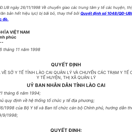
.UB ngày 26/11/1998 Về chuyển giao các trung tâm y tế các huyện, thị x
ăn bản hết hiệu lực) bị bãi bỏ, thay thế bởi
Quyết định số 1048/QĐ-UBN
c đồ.
GHĨA VIỆT NAM
ạnh phúc
--
26 tháng 11 năm 1998
QUYẾT ĐỊNH
Ã VỀ SỞ Y TẾ TỈNH LÀO CAI QUẢN LÝ VÀ CHUYỂN CÁC TRẠM Y T
Y TẾ HUYỆN, THỊ XÃ QUẢN LÝ
UỶ BAN NHÂN DÂN TỈNH LÀO CAI
21 tháng 6 năm 1994;
 quy định về hệ thống tổ chức y tế địa phương;
6/1998 của Bộ Y tế và Ban tổ chức cán bộ Chỉnh phủ, hướng dẫn th
9/9/1998;
QUYẾT ĐỊNH: