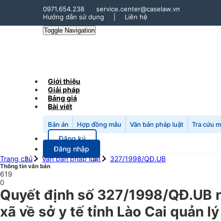
0971.654.238
service.center@caselaw.vn
Hướng dẫn sử dụng
|
Liên hệ
Toggle Navigation
Giới thiệu
Giải pháp
Bảng giá
Bài viết
Bản án
Hợp đồng mẫu
Văn bản pháp luật
Tra cứu 
Đăng ký
Đăng nhập
Trang chủ
Văn bản pháp luật
327/1998/QĐ.UB
Thông tin văn bản
619
0
Quyết định số 327/1998/QĐ.UB ng
xã về sở y tế tỉnh Lào Cai quản 