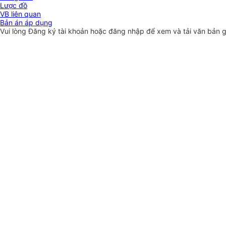
Lược đồ
VB liên quan
Bản án áp dụng
Vui lòng
Đăng ký
tài khoản hoặc
đăng nhập
để xem và tải văn bản 