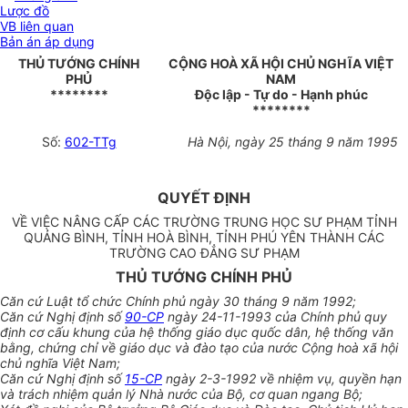
Lược đồ
VB liên quan
Bản án áp dụng
THỦ TƯỚNG CHÍNH
CỘNG HOÀ XÃ HỘI CHỦ NGHĨA VIỆT
PHỦ
NAM
********
Độc lập - Tự do - Hạnh phúc
********
Số:
602-TTg
Hà Nội, ngày 25 tháng 9 năm 1995
QUYẾT ĐỊNH
VỀ VIỆC NÂNG CẤP CÁC TRƯỜNG TRUNG HỌC SƯ PHẠM TỈNH
QUẢNG BÌNH, TỈNH HOÀ BÌNH, TỈNH PHÚ YÊN THÀNH CÁC
TRƯỜNG CAO ĐẲNG SƯ PHẠM
THỦ TƯỚNG CHÍNH PHỦ
Căn cứ Luật tổ chức Chính phủ ngày 30 tháng 9 năm 1992;
Căn cứ Nghị định số
90-CP
ngày 24-11-1993 của Chính phủ quy
định cơ cấu khung của hệ thống giáo dục quốc dân, hệ thống văn
bằng, chứng chỉ về giáo dục và đào tạo của nước Cộng hoà xã hội
chủ nghĩa Việt Nam;
Căn cứ Nghị định số
15-CP
ngày 2-3-1992 về nhiệm vụ, quyền hạn
và trách nhiệm quản lý Nhà nước của Bộ, cơ quan ngang Bộ;