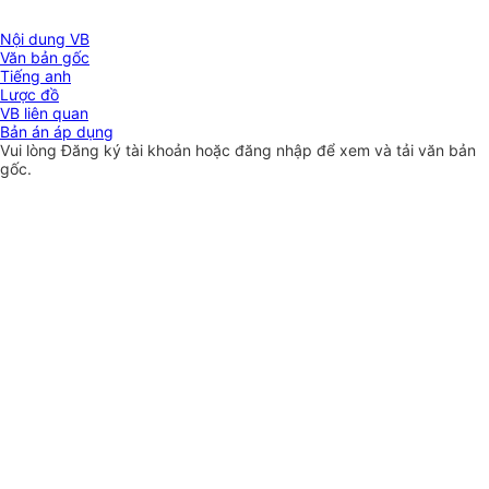
Nội dung VB
Văn bản gốc
Tiếng anh
Lược đồ
VB liên quan
Bản án áp dụng
Vui lòng
Đăng ký
tài khoản hoặc
đăng nhập
để xem và tải văn bản
gốc.