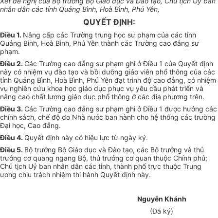
Xét đề nghị của Bộ trưởng Bộ Giáo dục và Đào tạo, Chủ tịch Uỷ ban
nhân dân các tỉnh Quảng Bình, Hoà Bình, Phú Yên,
QUYẾT ĐỊNH:
Điều 1.
Nâng cấp các Trường trung học sư phạm của các tỉnh
Quảng Bình, Hoà Bình, Phú Yên thành các Trường cao đẳng sư
phạm.
Điều 2.
Các Trường cao đẳng sư phạm ghi ở Điều 1 của Quyết định
này có nhiệm vụ đào tạo và bồi dưỡng giáo viên phổ thông của các
tỉnh Quảng Bình, Hoà Bình, Phú Yên đạt trình độ cao đẳng, có nhiệm
vụ nghiên cứu khoa học giáo dục phục vụ yêu cầu phát triển và
nâng cao chất lượng giáo dục phổ thông ở các địa phương trên.
Điều 3.
Các Trường cao đẳng sư phạm ghi ở Điều 1 được hưởng các
chính sách, chế độ do Nhà nước ban hành cho hệ thống các trường
Đại học, Cao đẳng.
Điều 4.
Quyết định này có hiệu lực từ ngày ký.
Điều 5.
Bộ trưởng Bộ Giáo dục và Đào tạo, các Bộ trưởng và thủ
trưởng cơ quang ngang Bộ, thủ trưởng cơ quan thuộc Chính phủ;
Chủ tịch Uỷ ban nhân dân các tỉnh, thành phố trực thuộc Trung
ương chịu trách nhiệm thi hành Quyết định này.
Nguyễn Khánh
(Đã ký)