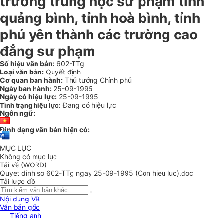
trường trung học sư phạm tỉnh
quảng bình, tỉnh hoà bình, tỉnh
phú yên thành các trường cao
đẳng sư phạm
Số hiệu văn bản:
602-TTg
Loại văn bản:
Quyết định
Cơ quan ban hành:
Thủ tướng Chính phủ
Ngày ban hành:
25-09-1995
Ngày có hiệu lực:
25-09-1995
Đang có hiệu lực
Tình trạng hiệu lực:
Ngôn ngữ:
Định dạng văn bản hiện có:
MỤC LỤC
Không có mục lục
Tải về (WORD)
Quyet dinh so 602-TTg ngay 25-09-1995 (Con hieu luc).doc
Tải lược đồ
Nội dung VB
Văn bản gốc
Tiếng anh