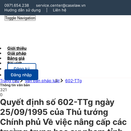
0971.654.238
service.center@caselaw.vn
Hướng dẫn sử dụng
|
Liên hệ
Toggle Navigation
Giới thiệu
Giải pháp
Bảng giá
Bài viết
Đăng ký
Đăng nhập
Trang chủ
Văn bản pháp luật
602-TTg
Thông tin văn bản
321
0
Quyết định số 602-TTg ngày
25/09/1995 của Thủ tướng
Chính phủ Về việc nâng cấp các