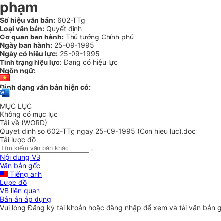
phạm
Số hiệu văn bản:
602-TTg
Loại văn bản:
Quyết định
Cơ quan ban hành:
Thủ tướng Chính phủ
Ngày ban hành:
25-09-1995
Ngày có hiệu lực:
25-09-1995
Đang có hiệu lực
Tình trạng hiệu lực:
Ngôn ngữ:
Định dạng văn bản hiện có:
MỤC LỤC
Không có mục lục
Tải về (WORD)
Quyet dinh so 602-TTg ngay 25-09-1995 (Con hieu luc).doc
Tải lược đồ
Nội dung VB
Văn bản gốc
Tiếng anh
Lược đồ
VB liên quan
Bản án áp dụng
Vui lòng
Đăng ký
tài khoản hoặc
đăng nhập
để xem và tải văn bản 