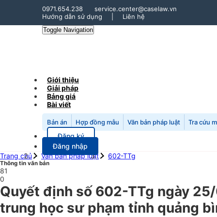
0971.654.238
service.center@caselaw.vn
Hướng dẫn sử dụng
|
Liên hệ
Toggle Navigation
Giới thiệu
Giải pháp
Bảng giá
Bài viết
Bản án
Hợp đồng mẫu
Văn bản pháp luật
Tra cứu 
Đăng ký
Đăng nhập
Trang chủ
Văn bản pháp luật
602-TTg
Thông tin văn bản
81
0
Quyết định số 602-TTg ngày 25/
trung học sư phạm tỉnh quảng bìn