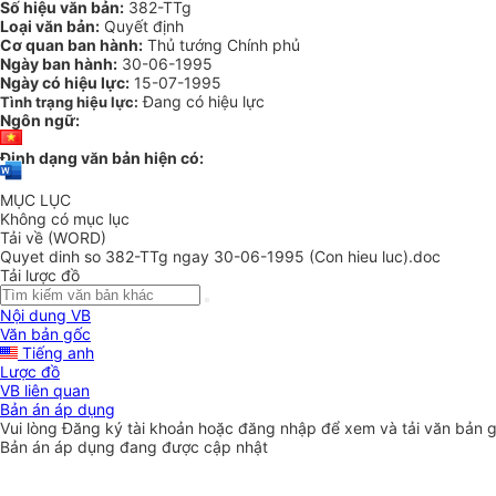
Số hiệu văn bản:
382-TTg
Loại văn bản:
Quyết định
Cơ quan ban hành:
Thủ tướng Chính phủ
Ngày ban hành:
30-06-1995
Ngày có hiệu lực:
15-07-1995
Đang có hiệu lực
Tình trạng hiệu lực:
Ngôn ngữ:
Định dạng văn bản hiện có:
MỤC LỤC
Không có mục lục
Tải về (WORD)
Quyet dinh so 382-TTg ngay 30-06-1995 (Con hieu luc).doc
Tải lược đồ
Nội dung VB
Văn bản gốc
Tiếng anh
Lược đồ
VB liên quan
Bản án áp dụng
Vui lòng
Đăng ký
tài khoản hoặc
đăng nhập
để xem và tải văn bản 
Bản án áp dụng đang được cập nhật