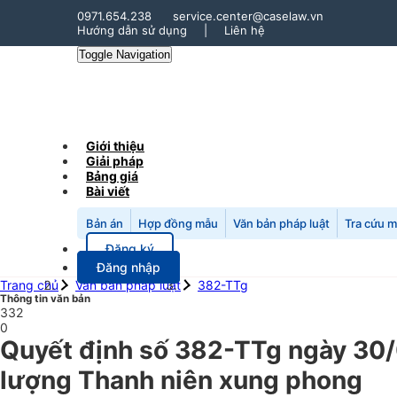
0971.654.238
service.center@caselaw.vn
Hướng dẫn sử dụng
|
Liên hệ
Toggle Navigation
Giới thiệu
Giải pháp
Bảng giá
Bài viết
Bản án
Hợp đồng mẫu
Văn bản pháp luật
Tra cứu 
Đăng ký
Đăng nhập
Trang chủ
Văn bản pháp luật
382-TTg
Thông tin văn bản
332
0
Quyết định số 382-TTg ngày 30/
lượng Thanh niên xung phong