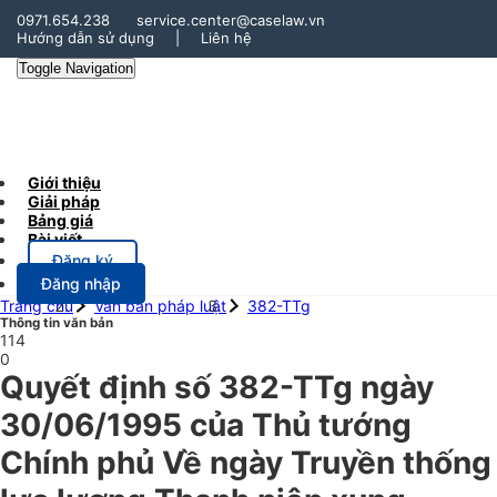
0971.654.238
service.center@caselaw.vn
Hướng dẫn sử dụng
|
Liên hệ
Toggle Navigation
Giới thiệu
Giải pháp
Bảng giá
Bài viết
Đăng ký
Đăng nhập
Trang chủ
Văn bản pháp luật
382-TTg
Thông tin văn bản
114
0
Quyết định số 382-TTg ngày
30/06/1995 của Thủ tướng
Chính phủ Về ngày Truyền thống