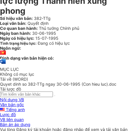
lực lượng Thanh niên xung
phong
Số hiệu văn bản:
382-TTg
Loại văn bản:
Quyết định
Cơ quan ban hành:
Thủ tướng Chính phủ
Ngày ban hành:
30-06-1995
Ngày có hiệu lực:
15-07-1995
Đang có hiệu lực
Tình trạng hiệu lực:
Ngôn ngữ:
Định dạng văn bản hiện có:
MỤC LỤC
Không có mục lục
Tải về (WORD)
Quyet dinh so 382-TTg ngay 30-06-1995 (Con hieu luc).doc
Tải lược đồ
Nội dung VB
Văn bản gốc
Tiếng anh
Lược đồ
VB liên quan
Bản án áp dụng
Vui lòng
Đăng ký
tài khoản hoặc
đăng nhập
để xem và tải văn bản