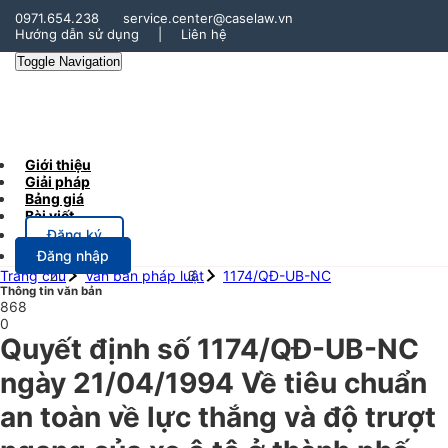
0971.654.238
service.center@caselaw.vn
Hướng dẫn sử dụng
|
Liên hệ
Toggle Navigation
Giới thiệu
Giải pháp
Bảng giá
Bài viết
Đăng ký
Đăng nhập
Trang chủ
Văn bản pháp luật
1174/QĐ-UB-NC
Thông tin văn bản
868
0
Quyết định số 1174/QĐ-UB-NC
ngày 21/04/1994 Về tiêu chuẩn
an toàn về lực thắng và độ trượt