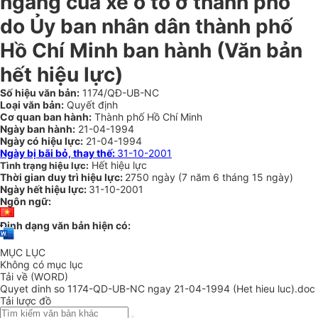
ngang của xe ô tô ở thành phố
do Ủy ban nhân dân thành phố
Hồ Chí Minh ban hành (Văn bản
hết hiệu lực)
Số hiệu văn bản:
1174/QĐ-UB-NC
Loại văn bản:
Quyết định
Cơ quan ban hành:
Thành phố Hồ Chí Minh
Ngày ban hành:
21-04-1994
Ngày có hiệu lực:
21-04-1994
Ngày bị bãi bỏ, thay thế:
31-10-2001
Hết hiệu lực
Tình trạng hiệu lực:
Thời gian duy trì hiệu lực:
2750 ngày
(
7 năm
6 tháng
15 ngày
)
Ngày hết hiệu lực:
31-10-2001
Ngôn ngữ:
Định dạng văn bản hiện có:
MỤC LỤC
Không có mục lục
Tải về (WORD)
Quyet dinh so 1174-QD-UB-NC ngay 21-04-1994 (Het hieu luc).doc
Tải lược đồ