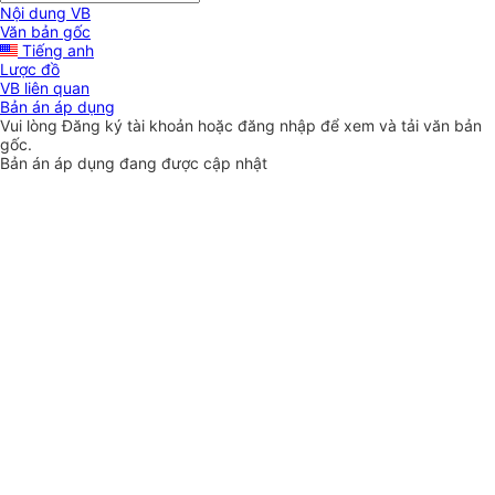
Nội dung VB
Văn bản gốc
Tiếng anh
Lược đồ
VB liên quan
Bản án áp dụng
Vui lòng
Đăng ký
tài khoản hoặc
đăng nhập
để xem và tải văn bản
gốc.
Bản án áp dụng đang được cập nhật