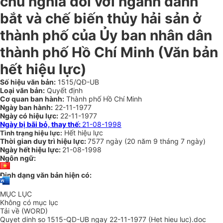
chủ nghĩa đối với ngành đánh
bắt và chế biến thủy hải sản ở
thành phố của Ủy ban nhân dân
thành phố Hồ Chí Minh
(Văn bản
hết hiệu lực)
Số hiệu văn bản:
1515/QĐ-UB
Loại văn bản:
Quyết định
Cơ quan ban hành:
Thành phố Hồ Chí Minh
Ngày ban hành:
22-11-1977
Ngày có hiệu lực:
22-11-1977
Ngày bị bãi bỏ, thay thế:
21-08-1998
Hết hiệu lực
Tình trạng hiệu lực:
Thời gian duy trì hiệu lực:
7577 ngày
(
20 năm
9 tháng
7 ngày
)
Ngày hết hiệu lực:
21-08-1998
Ngôn ngữ:
Định dạng văn bản hiện có:
MỤC LỤC
Không có mục lục
Tải về (WORD)
Quyet dinh so 1515-QD-UB ngay 22-11-1977 (Het hieu luc).doc