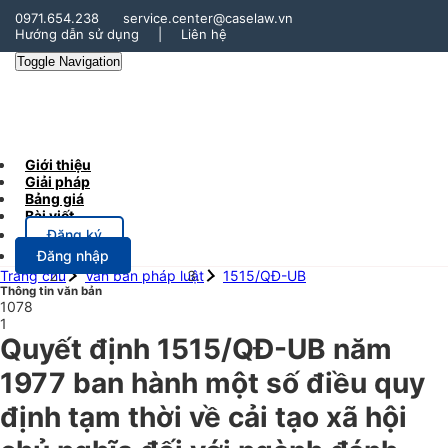
0971.654.238
service.center@caselaw.vn
Hướng dẫn sử dụng
|
Liên hệ
Toggle Navigation
Giới thiệu
Giải pháp
Bảng giá
Bài viết
Đăng ký
Đăng nhập
Trang chủ
Văn bản pháp luật
1515/QĐ-UB
Thông tin văn bản
1078
1
Quyết định 1515/QĐ-UB năm
1977 ban hành một số điều quy
định tạm thời về cải tạo xã hội