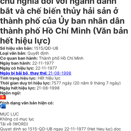
chủ nghĩa đối với ngành đánh
bắt và chế biến thủy hải sản ở
thành phố của Ủy ban nhân dân
thành phố Hồ Chí Minh
(Văn bản
hết hiệu lực)
Số hiệu văn bản:
1515/QĐ-UB
Loại văn bản:
Quyết định
Cơ quan ban hành:
Thành phố Hồ Chí Minh
Ngày ban hành:
22-11-1977
Ngày có hiệu lực:
22-11-1977
Ngày bị bãi bỏ, thay thế:
21-08-1998
Hết hiệu lực
Tình trạng hiệu lực:
Thời gian duy trì hiệu lực:
7577 ngày
(
20 năm
9 tháng
7 ngày
)
Ngày hết hiệu lực:
21-08-1998
Ngôn ngữ:
Định dạng văn bản hiện có:
MỤC LỤC
Không có mục lục
Tải về (WORD)
Quyet dinh so 1515-QD-UB ngay 22-11-1977 (Het hieu luc).doc