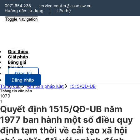
0971.654.238
service.center@caselaw.vn
Hướng dẫn sử dụng
|
Liên hệ
Toggle Navigation
Giới thiệu
Giải pháp
Bảng giá
Bài viết
Đăng ký
Đăng nhập
Trang chủ
Văn bản pháp luật
1515/QĐ-UB
Thông tin văn bản
1079
1
Quyết định 1515/QĐ-UB năm
1977 ban hành một số điều quy
định tạm thời về cải tạo xã hội