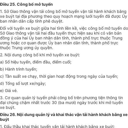
Điều 25. Công bố mở tuyến
1. Sở Giao thông vận tải công bố mở tuyến vận tải hành khách bằng
xe buýt tại địa phương theo quy hoạch mạng lưới tuyến đã được Ủy
ban nhân dân cấp tỉnh phê duyệt.
Đối với tuyến xe buýt giữa hai tỉnh liền kề, việc công bố mở tuyến do
Sở Giao thông vận tải hai đầu tuyến thực hiện sau khi có văn bản
đồng ý của hai Ủy ban nhân dân tỉnh, thành phố trực thuộc Trung
ương hoặc cơ quan được Ủy ban nhân dân tỉnh, thành phố trực
thuộc Trung ương ủy quyền.
2. Nội dung công bố khi mở tuyến xe buýt:
a) Số hiệu tuyến, điểm đầu, điểm cuối;
b) Hành trình tuyến;
c) Tần suất xe chạy, thời gian hoạt động trong ngày của tuyến;
d) Tổng số lượt xe/ngày;
e) Giá vé.
3. Cơ quan quản lý tuyến phải công bố trên phương tiện thông tin
đại chúng chậm nhất trước 30 (ba mươi) ngày trước khi mở tuyến
xe buýt.
Điều 26. Nội dung quản lý và khai thác vận tải hành khách bằng xe
buýt
1. Đấu thầu khai thác tuyến vận tải hành khách bằng xe buýt;