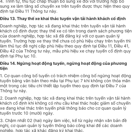
4. Trình tự, thủ tục chấp thuận bổ sung xe đối với trường hợp bổ
sung xe làm tăng số chuyến xe trên tuyến được thực hiện theo quy
định tại Điều 11 Thông tư này.
Điều 13. Thay thế xe khai thác tuyến vận tải hành khách cố định
Doanh nghiệp, hợp tác xã đang khai thác trên tuyến vận tải hành
khách cố định được thay thế xe có tên trong danh sách phương tiện
của doanh nghiệp, hợp tác xã đã đăng ký với cơ quan quản lý
tuyến. Trường hợp xe thay thế chưa có phù hiệu chạy trên tuyến thì
làm thủ tục đề nghị cấp phù hiệu theo quy định tại Điều 11, Điều 41,
Điều 42 của Thông tư này, mẫu phù hiệu xe chạy tuyến cố định quy
định tại Phụ lục 10.
Điều 14. Ngừng hoạt động tuyến, ngừng hoạt động của phương
tiện
1. Cơ quan công bố tuyến có trách nhiệm công bố ngừng hoạt động
tuyến bằng văn bản theo mẫu tại Phụ lục 7 khi không còn thỏa mãn
một trong các tiêu chí thiết lập tuyến theo quy định tại Điều 7 của
Thông tư này.
2. Doanh nghiệp, hợp tác xã đang khai thác trên tuyến vận tải hành
khách cố định khi không có nhu cầu khai thác hoặc giảm số chuyến
xe đang khai thác trên tuyến phải thông báo cho cơ quan quản lý
tuyến trước 10 (mười) ngày.
3. Chậm nhất 02 (hai) ngày làm việc, kể từ ngày nhận văn bản đề
nghị, cơ quan quản lý tuyến thông báo công khai để các doanh
nghiệp, hợp tác xã khác đăng ký khai thác.