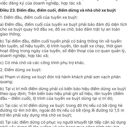
việc đăng ký của doanh nghiệp, hợp tác xã.
Điều 23. Điểm đầu, điểm cuối, điểm dừng và nhà chờ xe buýt
1. Điểm đầu, điểm cuối của tuyến xe buýt:
a) Điểm đầu, điểm cuối của tuyến xe buýt phải bảo đảm đủ diện tích
cho xe buýt quay trở đầu xe, đỗ xe chờ, bảo đảm trật tự an toàn
giao thông;
b) Tại điểm đầu, điểm cuối tuyến phải có bảng thông tin về tuyến:
tên tuyến, số hiệu tuyến, lộ trình tuyến, tần suất xe chạy, thời gian
hoạt động trong ngày của tuyến, số điện thoại của cơ quan quản lý,
doanh nghiệp, hợp tác xã;
c) Có nhà chờ và các công trình phụ trợ khác.
2. Điểm dừng xe buýt:
a) Phạm vi dừng xe buýt đón trả hành khách phải sơn vạch phản
quang;
b) Tại vị trí mỗi điểm dừng phải có biển báo hiệu điểm dừng xe buýt
theo quy định; Trên biển báo hiệu phải ghi số hiệu, tên tuyến (điểm
đầu – điểm cuối), lộ trình của tuyến xe buýt dừng tại vị trí đó;
c) Tại các vị trí điểm dừng xe buýt: trong đô thị nếu có bề rộng hè
đường từ 4m trở lên, ngoài đô thị nếu có bề rộng lề đường từ 1,5 m
trở lên phải xây dựng nhà chờ xe buýt;
d) Tại các điểm dừng có phục vụ người khuyết tật tiếp cận sử dụng
phải xây dựng lối lên xuống và các hạng mục công trình phụ trợ