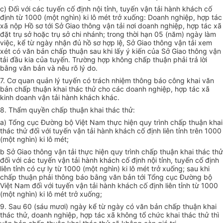
c) Đối với các tuyến cố định nội tỉnh, tuyến vận tải hành khách cố
định từ 1000 (một nghìn) ki lô mét trở xuống: Doanh nghiệp, hợp tác
xã nộp Hồ sơ tới Sở Giao thông vận tải nơi doanh nghiệp, hợp tác xã
đặt trụ sở hoặc trụ sở chi nhánh; trong thời hạn 05 (năm) ngày làm
việc, kể từ ngày nhận đủ hồ sơ hợp lệ, Sở Giao thông vận tải xem
xét có văn bản chấp thuận sau khi lấy ý kiến của Sở Giao thông vận
tải đầu kia của tuyến. Trường hợp không chấp thuận phải trả lời
bằng văn bản và nêu rõ lý do.
7. Cơ quan quản lý tuyến có trách nhiệm thông báo công khai văn
bản chấp thuận khai thác thử cho các doanh nghiệp, hợp tác xã
kinh doanh vận tải hành khách khác.
8. Thẩm quyền chấp thuận khai thác thử:
a) Tổng cục Đường bộ Việt Nam thực hiện quy trình chấp thuận khai
thác thử đối với tuyến vận tải hành khách cố định liên tỉnh trên 1000
(một nghìn) ki lô mét;
b Sở Giao thông vận tải thực hiện quy trình chấp thuận khai thác thử
đối với các tuyến vận tải hành khách cố định nội tỉnh, tuyến cố định
liên tỉnh có cự ly từ 1000 (một nghìn) ki lô mét trở xuống; sau khi
chấp thuận phải thông báo bằng văn bản tới Tổng cục Đường bộ
Việt Nam đối với tuyến vận tải hành khách cố định liên tỉnh từ 1000
(một nghìn) ki lô mét trở xuống;
9. Sau 60 (sáu mươi) ngày kể từ ngày có văn bản chấp thuận khai
thác thử, doanh nghiệp, hợp tác xã không tổ chức khai thác thử thì