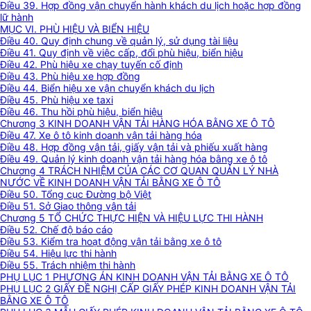
Điều 39. Hợp đồng vận chuyển hành khách du lịch hoặc hợp đồng
lữ hành
MỤC VI. PHÙ HIỆU VÀ BIỂN HIỆU
Điều 40. Quy định chung về quản lý, sử dụng tài liệu
Điều 41. Quy định về việc cấp, đổi phù hiệu, biển hiệu
Điều 42. Phù hiệu xe chạy tuyến cố định
Điều 43. Phù hiệu xe hợp đồng
Điều 44. Biển hiệu xe vận chuyển khách du lịch
Điều 45. Phù hiệu xe taxi
Điều 46. Thu hồi phù hiệu, biển hiệu
Chương 3 KINH DOANH VẬN TẢI HÀNG HÓA BẰNG XE Ô TÔ
Điều 47. Xe ô tô kinh doanh vận tải hàng hóa
Điều 48. Hợp đồng vận tải, giấy vận tải và phiếu xuất hàng
Điều 49. Quản lý kinh doanh vận tải hàng hóa bằng xe ô tô
Chương 4 TRÁCH NHIỆM CỦA CÁC CƠ QUAN QUẢN LÝ NHÀ
NƯỚC VỀ KINH DOANH VẬN TẢI BẰNG XE Ô TÔ
Điều 50. Tổng cục Đường bộ Việt
Điều 51. Sở Giao thông vận tải
Chương 5 TỔ CHỨC THỰC HIỆN VÀ HIỆU LỰC THI HÀNH
Điều 52. Chế độ báo cáo
Điều 53. Kiểm tra hoạt động vận tải bằng xe ô tô
Điều 54. Hiệu lực thi hành
Điều 55. Trách nhiệm thi hành
PHỤ LỤC 1 PHƯƠNG ÁN KINH DOANH VẬN TẢI BẰNG XE Ô TÔ
PHỤ LỤC 2 GIẤY ĐỀ NGHỊ CẤP GIẤY PHÉP KINH DOANH VẬN TẢI
BẰNG XE Ô TÔ