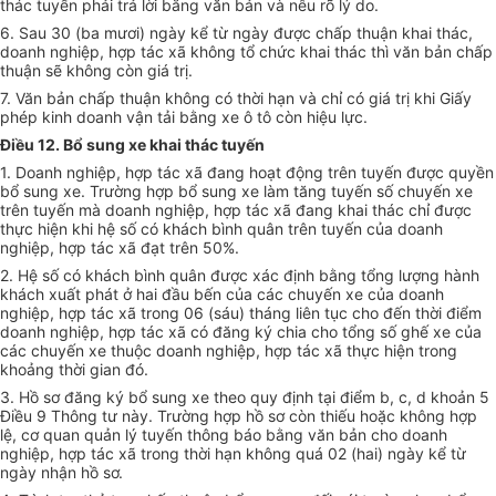
thác tuyến phải trả lời bằng văn bản và nêu rõ lý do.
6. Sau 30 (ba mươi) ngày kể từ ngày được chấp thuận khai thác,
doanh nghiệp, hợp tác xã không tổ chức khai thác thì văn bản chấp
thuận sẽ không còn giá trị.
7. Văn bản chấp thuận không có thời hạn và chỉ có giá trị khi Giấy
phép kinh doanh vận tải bằng xe ô tô còn hiệu lực.
Điều 12. Bổ sung xe khai thác tuyến
1. Doanh nghiệp, hợp tác xã đang hoạt động trên tuyến được quyền
bổ sung xe. Trường hợp bổ sung xe làm tăng tuyến số chuyến xe
trên tuyến mà doanh nghiệp, hợp tác xã đang khai thác chỉ được
thực hiện khi hệ số có khách bình quân trên tuyến của doanh
nghiệp, hợp tác xã đạt trên 50%.
2. Hệ số có khách bình quân được xác định bằng tổng lượng hành
khách xuất phát ở hai đầu bến của các chuyến xe của doanh
nghiệp, hợp tác xã trong 06 (sáu) tháng liên tục cho đến thời điểm
doanh nghiệp, hợp tác xã có đăng ký chia cho tổng số ghế xe của
các chuyến xe thuộc doanh nghiệp, hợp tác xã thực hiện trong
khoảng thời gian đó.
3. Hồ sơ đăng ký bổ sung xe theo quy định tại điểm b, c, d khoản 5
Điều 9 Thông tư này. Trường hợp hồ sơ còn thiếu hoặc không hợp
lệ, cơ quan quản lý tuyến thông báo bằng văn bản cho doanh
nghiệp, hợp tác xã trong thời hạn không quá 02 (hai) ngày kể từ
ngày nhận hồ sơ.