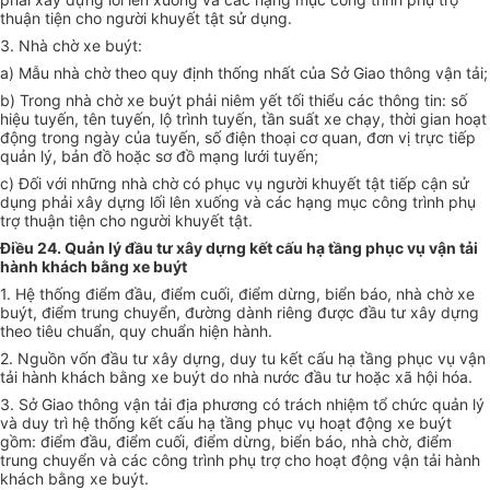
thuận tiện cho người khuyết tật sử dụng.
3. Nhà chờ xe buýt:
a) Mẫu nhà chờ theo quy định thống nhất của Sở Giao thông vận tải;
b) Trong nhà chờ xe buýt phải niêm yết tối thiểu các thông tin: số
hiệu tuyến, tên tuyến, lộ trình tuyến, tần suất xe chạy, thời gian hoạt
động trong ngày của tuyến, số điện thoại cơ quan, đơn vị trực tiếp
quản lý, bản đồ hoặc sơ đồ mạng lưới tuyến;
c) Đối với những nhà chờ có phục vụ người khuyết tật tiếp cận sử
dụng phải xây dựng lối lên xuống và các hạng mục công trình phụ
trợ thuận tiện cho người khuyết tật.
Điều 24. Quản lý đầu tư xây dựng kết cấu hạ tầng phục vụ vận tải
hành khách bằng xe buýt
1. Hệ thống điểm đầu, điểm cuối, điểm dừng, biển báo, nhà chờ xe
buýt, điểm trung chuyển, đường dành riêng được đầu tư xây dựng
theo tiêu chuẩn, quy chuẩn hiện hành.
2. Nguồn vốn đầu tư xây dựng, duy tu kết cấu hạ tầng phục vụ vận
tải hành khách bằng xe buýt do nhà nước đầu tư hoặc xã hội hóa.
3. Sở Giao thông vận tải địa phương có trách nhiệm tổ chức quản lý
và duy trì hệ thống kết cấu hạ tầng phục vụ hoạt động xe buýt
gồm: điểm đầu, điểm cuối, điểm dừng, biển báo, nhà chờ, điểm
trung chuyển và các công trình phụ trợ cho hoạt động vận tải hành
khách bằng xe buýt.