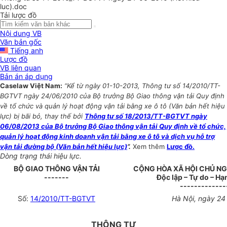
luc).doc
Tải lược đồ
Nội dung VB
Văn bản gốc
Tiếng anh
Lược đồ
VB liên quan
Bản án áp dụng
Caselaw Việt Nam:
“Kể từ ngày 01-10-2013, Thông tư số 14/2010/TT-
BGTVT ngày 24/06/2010 của Bộ trưởng Bộ Giao thông vận tải Quy định
về tổ chức và quản lý hoạt động vận tải bằng xe ô tô (Văn bản hết hiệu
lực) bị bãi bỏ, thay thế bởi
Thông tư số 18/2013/TT-BGTVT ngày
06/08/2013 của Bộ trưởng Bộ Giao thông vận tải Quy định về tổ chức,
quản lý hoạt động kinh doanh vận tải bằng xe ô tô và dịch vụ hỗ trợ
vận tải đường bộ (Văn bản hết hiệu lực)
”.
Xem thêm
Lược đồ.
Dòng trạng thái hiệu lực.
BỘ GIAO THÔNG VẬN TẢI
CỘNG HÒA XÃ HỘI CHỦ NG
-------
Độc lập – Tự do – H
-------------
Số:
14/2010/TT-BGTVT
Hà Nội, ngày 24
THÔNG TƯ