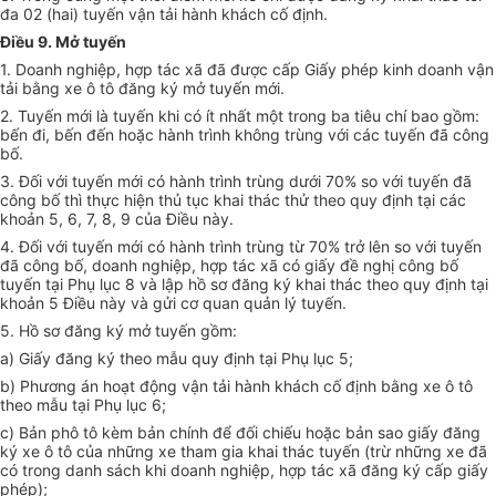
đa 02 (hai) tuyến vận tải hành khách cố định.
Điều 9. Mở tuyến
1. Doanh nghiệp, hợp tác xã đã được cấp Giấy phép kinh doanh vận
tải bằng xe ô tô đăng ký mở tuyến mới.
2. Tuyến mới là tuyến khi có ít nhất một trong ba tiêu chí bao gồm:
bến đi, bến đến hoặc hành trình không trùng với các tuyến đã công
bố.
3. Đối với tuyến mới có hành trình trùng dưới 70% so với tuyến đã
công bố thì thực hiện thủ tục khai thác thử theo quy định tại các
khoản 5, 6, 7, 8, 9 của Điều này.
4. Đối với tuyến mới có hành trình trùng từ 70% trở lên so với tuyến
đã công bố, doanh nghiệp, hợp tác xã có giấy đề nghị công bố
tuyến tại Phụ lục 8 và lập hồ sơ đăng ký khai thác theo quy định tại
khoản 5 Điều này và gửi cơ quan quản lý tuyến.
5. Hồ sơ đăng ký mở tuyến gồm:
a) Giấy đăng ký theo mẫu quy định tại Phụ lục 5;
b) Phương án hoạt động vận tải hành khách cố định bằng xe ô tô
theo mẫu tại Phụ lục 6;
c) Bản phô tô kèm bản chính để đối chiếu hoặc bản sao giấy đăng
ký xe ô tô của những xe tham gia khai thác tuyến (trừ những xe đã
có trong danh sách khi doanh nghiệp, hợp tác xã đăng ký cấp giấy
phép);