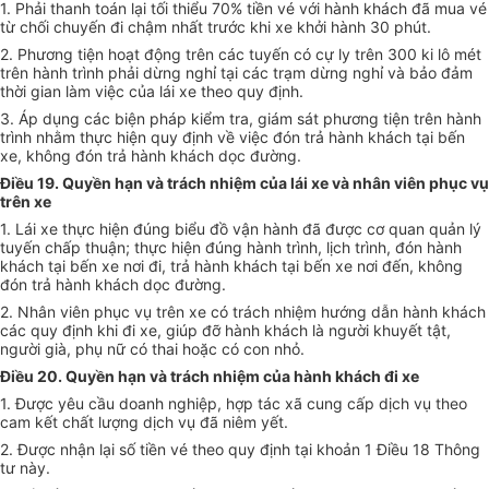
1. Phải thanh toán lại tối thiểu 70% tiền vé với hành khách đã mua vé
từ chối chuyến đi chậm nhất trước khi xe khởi hành 30 phút.
2. Phương tiện hoạt động trên các tuyến có cự ly trên 300 ki lô mét
trên hành trình phải dừng nghỉ tại các trạm dừng nghỉ và bảo đảm
thời gian làm việc của lái xe theo quy định.
3. Áp dụng các biện pháp kiểm tra, giám sát phương tiện trên hành
trình nhằm thực hiện quy định về việc đón trả hành khách tại bến
xe, không đón trả hành khách dọc đường.
Điều 19. Quyền hạn và trách nhiệm của lái xe và nhân viên phục vụ
trên xe
1. Lái xe thực hiện đúng biểu đồ vận hành đã được cơ quan quản lý
tuyến chấp thuận; thực hiện đúng hành trình, lịch trình, đón hành
khách tại bến xe nơi đi, trả hành khách tại bến xe nơi đến, không
đón trả hành khách dọc đường.
2. Nhân viên phục vụ trên xe có trách nhiệm hướng dẫn hành khách
các quy định khi đi xe, giúp đỡ hành khách là người khuyết tật,
người già, phụ nữ có thai hoặc có con nhỏ.
Điều 20. Quyền hạn và trách nhiệm của hành khách đi xe
1. Được yêu cầu doanh nghiệp, hợp tác xã cung cấp dịch vụ theo
cam kết chất lượng dịch vụ đã niêm yết.
2. Được nhận lại số tiền vé theo quy định tại khoản 1 Điều 18 Thông
tư này.