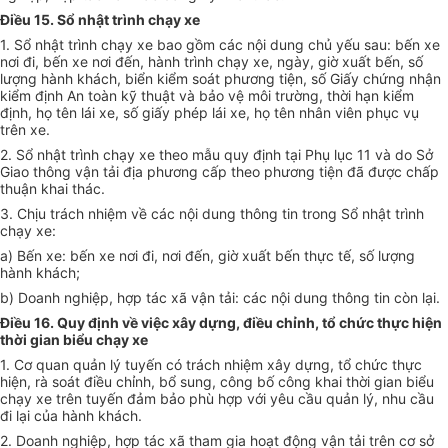
Điều 15. Sổ nhật trình chạy xe
1. Sổ nhật trình chạy xe bao gồm các nội dung chủ yếu sau: bến xe
nơi đi, bến xe nơi đến, hành trình chạy xe, ngày, giờ xuất bến, số
lượng hành khách, biển kiểm soát phương tiện, số Giấy chứng nhận
kiểm định An toàn kỹ thuật và bảo vệ môi trường, thời hạn kiểm
định, họ tên lái xe, số giấy phép lái xe, họ tên nhân viên phục vụ
trên xe.
2. Sổ nhật trình chạy xe theo mẫu quy định tại Phụ lục 11 và do Sở
Giao thông vận tải địa phương cấp theo phương tiện đã được chấp
thuận khai thác.
3. Chịu trách nhiệm về các nội dung thông tin trong Sổ nhật trình
chạy xe:
a) Bến xe: bến xe nơi đi, nơi đến, giờ xuất bến thực tế, số lượng
hành khách;
b) Doanh nghiệp, hợp tác xã vận tải: các nội dung thông tin còn lại.
Điều 16. Quy định về việc xây dựng, điều chỉnh, tổ chức thực hiện
thời gian biểu chạy xe
1. Cơ quan quản lý tuyến có trách nhiệm xây dựng, tổ chức thực
hiện, rà soát điều chỉnh, bổ sung, công bố công khai thời gian biểu
chạy xe trên tuyến đảm bảo phù hợp với yêu cầu quản lý, nhu cầu
đi lại của hành khách.
2. Doanh nghiệp, hợp tác xã tham gia hoạt động vận tải trên cơ sở