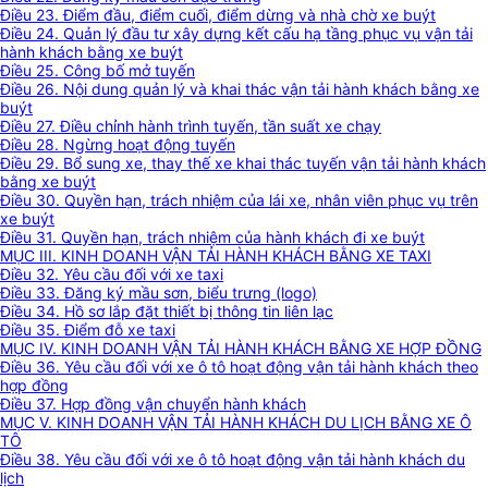
Điều 23. Điểm đầu, điểm cuối, điểm dừng và nhà chờ xe buýt
Điều 24. Quản lý đầu tư xây dựng kết cấu hạ tầng phục vụ vận tải
hành khách bằng xe buýt
Điều 25. Công bố mở tuyến
Điều 26. Nội dung quản lý và khai thác vận tải hành khách bằng xe
buýt
Điều 27. Điều chỉnh hành trình tuyến, tần suất xe chạy
Điều 28. Ngừng hoạt động tuyến
Điều 29. Bổ sung xe, thay thế xe khai thác tuyến vận tải hành khách
bằng xe buýt
Điều 30. Quyền hạn, trách nhiệm của lái xe, nhân viên phục vụ trên
xe buýt
Điều 31. Quyền hạn, trách nhiệm của hành khách đi xe buýt
MỤC III. KINH DOANH VẬN TẢI HÀNH KHÁCH BẰNG XE TAXI
Điều 32. Yêu cầu đối với xe taxi
Điều 33. Đăng ký mầu sơn, biểu trưng (logo)
Điều 34. Hồ sơ lắp đặt thiết bị thông tin liên lạc
Điều 35. Điểm đỗ xe taxi
MỤC IV. KINH DOANH VẬN TẢI HÀNH KHÁCH BẰNG XE HỢP ĐỒNG
Điều 36. Yêu cầu đối với xe ô tô hoạt động vận tải hành khách theo
hợp đồng
Điều 37. Hợp đồng vận chuyển hành khách
MỤC V. KINH DOANH VẬN TẢI HÀNH KHÁCH DU LỊCH BẰNG XE Ô
TÔ
Điều 38. Yêu cầu đối với xe ô tô hoạt động vận tải hành khách du
lịch