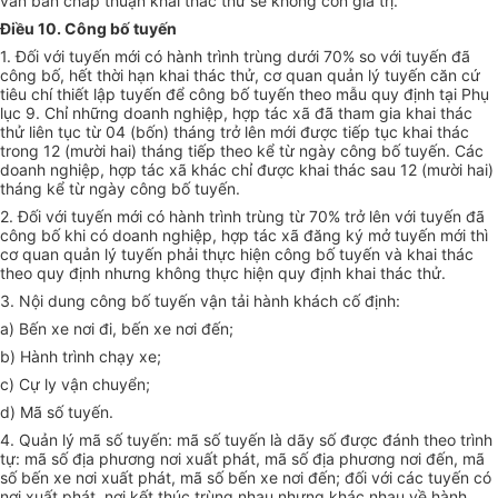
văn bản chấp thuận khai thác thử sẽ không còn giá trị.
Điều 10. Công bố tuyến
1. Đối với tuyến mới có hành trình trùng dưới 70% so với tuyến đã
công bố, hết thời hạn khai thác thử, cơ quan quản lý tuyến căn cứ
tiêu chí thiết lập tuyến để công bố tuyến theo mẫu quy định tại Phụ
lục 9. Chỉ những doanh nghiệp, hợp tác xã đã tham gia khai thác
thử liên tục từ 04 (bốn) tháng trở lên mới được tiếp tục khai thác
trong 12 (mười hai) tháng tiếp theo kể từ ngày công bố tuyến. Các
doanh nghiệp, hợp tác xã khác chỉ được khai thác sau 12 (mười hai)
tháng kể từ ngày công bố tuyến.
2. Đối với tuyến mới có hành trình trùng từ 70% trở lên với tuyến đã
công bố khi có doanh nghiệp, hợp tác xã đăng ký mở tuyến mới thì
cơ quan quản lý tuyến phải thực hiện công bố tuyến và khai thác
theo quy định nhưng không thực hiện quy định khai thác thử.
3. Nội dung công bố tuyến vận tải hành khách cố định:
a) Bến xe nơi đi, bến xe nơi đến;
b) Hành trình chạy xe;
c) Cự ly vận chuyển;
d) Mã số tuyến.
4. Quản lý mã số tuyến: mã số tuyến là dãy số được đánh theo trình
tự: mã số địa phương nơi xuất phát, mã số địa phương nơi đến, mã
số bến xe nơi xuất phát, mã số bến xe nơi đến; đối với các tuyến có
nơi xuất phát, nơi kết thúc trùng nhau nhưng khác nhau về hành