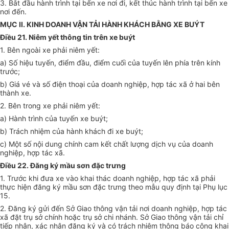
3. Bắt đầu hành trình tại bến xe nơi đi, kết thúc hành trình tại bến xe
nơi đến.
MỤC II. KINH DOANH VẬN TẢI HÀNH KHÁCH BẰNG XE BUÝT
Điều 21. Niêm yết thông tin trên xe buýt
1. Bên ngoài xe phải niêm yết:
a) Số hiệu tuyến, điểm đầu, điểm cuối của tuyến lên phía trên kính
trước;
b) Giá vé và số điện thoại của doanh nghiệp, hợp tác xã ở hai bên
thành xe.
2. Bên trong xe phải niêm yết:
a) Hành trình của tuyến xe buýt;
b) Trách nhiệm của hành khách đi xe buýt;
c) Một số nội dung chính cam kết chất lượng dịch vụ của doanh
nghiệp, hợp tác xã.
Điều 22. Đăng ký mầu sơn đặc trưng
1. Trước khi đưa xe vào khai thác doanh nghiệp, hợp tác xã phải
thực hiện đăng ký mầu sơn đặc trưng theo mẫu quy định tại Phụ lục
15.
2. Đăng ký gửi đến Sở Giao thông vận tải nơi doanh nghiệp, hợp tác
xã đặt trụ sở chính hoặc trụ sở chi nhánh. Sở Giao thông vận tải chỉ
tiếp nhận, xác nhận đăng ký và có trách nhiệm thông báo công khai