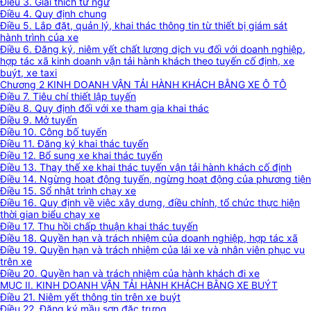
Điều 3. Giải thích từ ngữ
Điều 4. Quy định chung
Điều 5. Lắp đặt, quản lý, khai thác thông tin từ thiết bị giám sát
hành trình của xe
Điều 6. Đăng ký, niêm yết chất lượng dịch vụ đối với doanh nghiệp,
hợp tác xã kinh doanh vận tải hành khách theo tuyến cố định, xe
buýt, xe taxi
Chương 2 KINH DOANH VẬN TẢI HÀNH KHÁCH BẰNG XE Ô TÔ
Điều 7. Tiêu chí thiết lập tuyến
Điều 8. Quy định đối với xe tham gia khai thác
Điều 9. Mở tuyến
Điều 10. Công bố tuyến
Điều 11. Đăng ký khai thác tuyến
Điều 12. Bổ sung xe khai thác tuyến
Điều 13. Thay thế xe khai thác tuyến vận tải hành khách cố định
Điều 14. Ngừng hoạt động tuyến, ngừng hoạt động của phương tiện
Điều 15. Sổ nhật trình chạy xe
Điều 16. Quy định về việc xây dựng, điều chỉnh, tổ chức thực hiện
thời gian biểu chạy xe
Điều 17. Thu hồi chấp thuận khai thác tuyến
Điều 18. Quyền hạn và trách nhiệm của doanh nghiệp, hợp tác xã
Điều 19. Quyền hạn và trách nhiệm của lái xe và nhân viên phục vụ
trên xe
Điều 20. Quyền hạn và trách nhiệm của hành khách đi xe
MỤC II. KINH DOANH VẬN TẢI HÀNH KHÁCH BẰNG XE BUÝT
Điều 21. Niêm yết thông tin trên xe buýt
Điều 22. Đăng ký mầu sơn đặc trưng