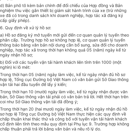
d) Bản phô tô kèm bản chính để đối chiếu của Hợp đồng và Bản
nghiệm thu việc gắn thiết bị giám sát hành trình của xe (trừ những
xe đã có trong danh sách khi doanh nghiệp, hợp tác xã đăng ký
cấp giấy phép).
6. Quy định về xử lý hồ sơ:
a) Hồ sơ đăng ký mở tuyến mới gửi đến cơ quan quản lý tuyến theo
phân cấp. Trường hợp hồ sơ không hợp lệ, cơ quan quản lý tuyến
thông báo bằng văn bản nội dung cần bổ sung, sửa đổi cho doanh
nghiệp, hợp tác xã trong thời hạn không quá 05 (năm) ngày kể từ
ngày nhận hồ sơ;
b) Đối với các tuyến vận tải hành khách liên tỉnh trên 1000 (một
nghìn) ki lô mét:
Trong thời hạn 05 (năm) ngày làm việc, kể từ ngày nhận đủ hồ sơ
hợp lệ, Tổng cục Đường bộ Việt Nam có văn bản gửi Sở Giao thông
vận tải hai đầu tuyến để lấy ý kiến;
Trong thời hạn 10 (mười) ngày làm việc, kể từ ngày nhận được văn
bản, Sở Giao thông vận tải phải có văn bản trả lời. Hết thời hạn trên
coi như Sở Giao thông vận tải đã đồng ý;
Trong thời hạn 20 (hai mươi) ngày làm việc, kể từ ngày nhận đủ hồ
sơ hợp lệ Tổng cục Đường bộ Việt Nam thực hiện các quy định về
chấp thuận khai thác thử và công bố với tuyến vận tải hành khách
cố định liên tỉnh theo mẫu quy định tại Phụ lục 9. Trường hợp không
chấp thuận phải trả lời bằng văn bản và nêu rõ lý do.