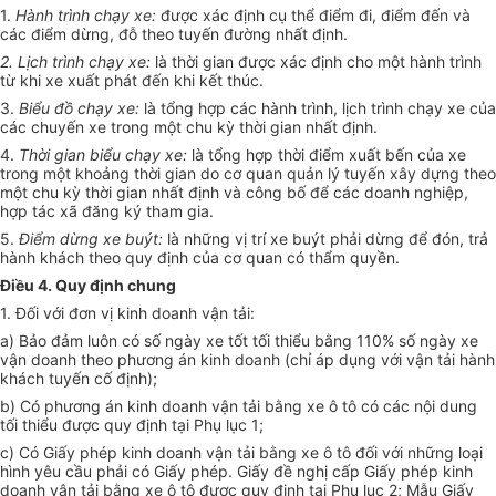
1.
Hành trình chạy xe:
được xác định cụ thể điểm đi, điểm đến và
các điểm dừng, đỗ theo tuyến đường nhất định.
2.
Lịch trình chạy xe:
là thời gian được xác định cho một hành trình
từ khi xe xuất phát đến khi kết thúc.
3.
Biểu đồ chạy xe:
là tổng hợp các hành trình, lịch trình chạy xe của
các chuyến xe trong một chu kỳ thời gian nhất định.
4.
Thời gian biểu chạy xe:
là tổng hợp thời điểm xuất bến của xe
trong một khoảng thời gian do cơ quan quản lý tuyến xây dựng theo
một chu kỳ thời gian nhất định và công bố để các doanh nghiệp,
hợp tác xã đăng ký tham gia.
5.
Điểm dừng xe buýt:
là những vị trí xe buýt phải dừng để đón, trả
hành khách theo quy định của cơ quan có thẩm quyền.
Điều 4. Quy định chung
1. Đối với đơn vị kinh doanh vận tải:
a) Bảo đảm luôn có số ngày xe tốt tối thiểu bằng 110% số ngày xe
vận doanh theo phương án kinh doanh (chỉ áp dụng với vận tải hành
khách tuyến cố định);
b) Có phương án kinh doanh vận tải bằng xe ô tô có các nội dung
tối thiểu được quy định tại Phụ lục 1;
c) Có Giấy phép kinh doanh vận tải bằng xe ô tô đối với những loại
hình yêu cầu phải có Giấy phép. Giấy đề nghị cấp Giấy phép kinh
doanh vận tải bằng xe ô tô được quy định tại Phụ lục 2; Mẫu Giấy