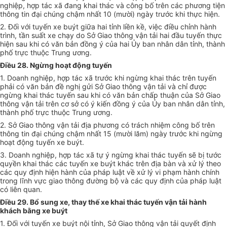
nghiệp, hợp tác xã đang khai thác và công bố trên các phương tiện
thông tin đại chúng chậm nhất 10 (mười) ngày trước khi thực hiện.
2. Đối với tuyến xe buýt giữa hai tỉnh liền kề, việc điều chỉnh hành
trình, tần suất xe chạy do Sở Giao thông vận tải hai đầu tuyến thực
hiện sau khi có văn bản đồng ý của hai Ủy ban nhân dân tỉnh, thành
phố trực thuộc Trung ương.
Điều 28. Ngừng hoạt động tuyến
1. Doanh nghiệp, hợp tác xã trước khi ngừng khai thác trên tuyến
phải có văn bản đề nghị gửi Sở Giao thông vận tải và chỉ được
ngừng khai thác tuyến sau khi có văn bản chấp thuận của Sở Giao
thông vận tải trên cơ sở có ý kiến đồng ý của Ủy ban nhân dân tỉnh,
thành phố trực thuộc Trung ương.
2. Sở Giao thông vận tải địa phương có trách nhiệm công bố trên
thông tin đại chúng chậm nhất 15 (mười lăm) ngày trước khi ngừng
hoạt động tuyến xe buýt.
3. Doanh nghiệp, hợp tác xã tự ý ngừng khai thác tuyến sẽ bị tước
quyền khai thác các tuyến xe buýt khác trên địa bàn và xử lý theo
các quy định hiện hành của pháp luật về xử lý vi phạm hành chính
trong lĩnh vực giao thông đường bộ và các quy định của pháp luật
có liên quan.
Điều 29. Bổ sung xe, thay thế xe khai thác tuyến vận tải hành
khách bằng xe buýt
1. Đối với tuyến xe buýt nội tỉnh, Sở Giao thông vận tải quyết định