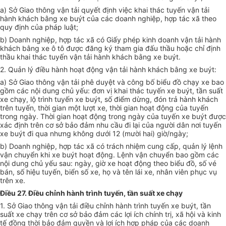
a) Sở Giao thông vận tải quyết định việc khai thác tuyến vận tải
hành khách bằng xe buýt của các doanh nghiệp, hợp tác xã theo
quy định của pháp luật;
b) Doanh nghiệp, hợp tác xã có Giấy phép kinh doanh vận tải hành
khách bằng xe ô tô được đăng ký tham gia đấu thầu hoặc chỉ định
thầu khai thác tuyến vận tải hành khách bằng xe buýt.
2. Quản lý điều hành hoạt động vận tải hành khách bằng xe buýt:
a) Sở Giao thông vận tải phê duyệt và công bố biểu đồ chạy xe bao
gồm các nội dung chủ yếu: đơn vị khai thác tuyến xe buýt, tần suất
xe chạy, lộ trình tuyến xe buýt, số điểm dừng, đón trả hành khách
trên tuyến, thời gian một lượt xe, thời gian hoạt động của tuyến
trong ngày. Thời gian hoạt động trong ngày của tuyến xe buýt được
xác định trên cơ sở bảo đảm nhu cầu đi lại của người dân nơi tuyến
xe buýt đi qua nhưng không dưới 12 (mười hai) giờ/ngày;
b) Doanh nghiệp, hợp tác xã có trách nhiệm cung cấp, quản lý lệnh
vận chuyển khi xe buýt hoạt động. Lệnh vận chuyển bao gồm các
nội dung chủ yếu sau: ngày, giờ xe hoạt động theo biểu đồ, số vé
bán, số hiệu tuyến, biển số xe, họ và tên lái xe, nhân viên phục vụ
trên xe.
Điều 27. Điều chỉnh hành trình tuyến, tần suất xe chạy
1. Sở Giao thông vận tải điều chỉnh hành trình tuyến xe buýt, tần
suất xe chạy trên cơ sở bảo đảm các lợi ích chính trị, xã hội và kinh
tế đồng thời bảo đảm quyền và lợi ích hợp pháp của các doanh