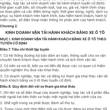
nghiệp, hợp tác xã kinh doanh vận tải hành khách tuyến cố định):
thời gian xuất bến, số chuyến lượt, loại xe, giá vé, hành trình chạy
xe (bao gồm cả các điểm dừng nghỉ, thời gian dừng, nghỉ), dịch vụ
phục vụ hành khách trên hành trình, bảo hiểm hành khách, hành lý
miễn cước, số điện thoại nhận thông tin phản ánh của hành khách.
Chương 2
.
KINH DOANH VẬN TẢI HÀNH KHÁCH BẰNG XE Ô TÔ
MỤC
I.
KINH DOANH VẬN TẢI HÀNH KHÁCH BẰNG XE Ô TÔ THEO
TUYẾN CỐ ĐỊNH
Điều 7. Tiêu chí thiết lập tuyến
1. Có hệ thống đường bộ bảo đảm an toàn, thông suốt cho xe vận
chuyển hành khách thực hiện hành trình và lịch trình vận tải.
2. Có bến xe nơi đi, bến xe nơi đến đã được các cơ quan có thẩm
quyền nghiệm thu đưa vào khai thác.
3. Có doanh nghiệp, hợp tác xã đăng ký tham gia khai thác vận tải
hành khách bằng xe ô tô theo tuyến cố định.
Điều 8. Quy định đối với xe tham gia khai thác
1. Ghi tên và số điện thoại của doanh nghiệp, hợp tác xã ở phần đầu
mặt ngoài hai bên thân xe hoặc mặt ngoài hai bên cánh cửa xe.
2. Ghế ngồi trong xe phải được đánh số thứ tự.
3. Trong cùng một thời điểm mỗi xe chỉ được đăng ký khai thác tối