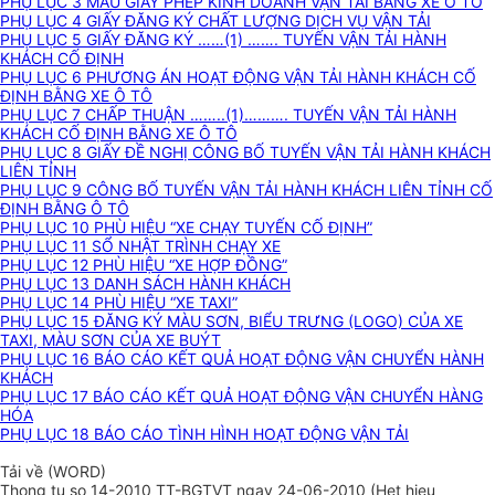
PHỤ LỤC 3 MẪU GIẤY PHÉP KINH DOANH VẬN TẢI BẰNG XE Ô TÔ
PHỤ LỤC 4 GIẤY ĐĂNG KÝ CHẤT LƯỢNG DỊCH VỤ VẬN TẢI
PHỤ LỤC 5 GIẤY ĐĂNG KÝ ……(1) ……. TUYẾN VẬN TẢI HÀNH
KHÁCH CỐ ĐỊNH
PHỤ LỤC 6 PHƯƠNG ÁN HOẠT ĐỘNG VẬN TẢI HÀNH KHÁCH CỐ
ĐỊNH BẰNG XE Ô TÔ
PHỤ LỤC 7 CHẤP THUẬN ……..(1)………. TUYẾN VẬN TẢI HÀNH
KHÁCH CỐ ĐỊNH BẰNG XE Ô TÔ
PHỤ LỤC 8 GIẤY ĐỀ NGHỊ CÔNG BỐ TUYẾN VẬN TẢI HÀNH KHÁCH
LIÊN TỈNH
PHỤ LỤC 9 CÔNG BỐ TUYẾN VẬN TẢI HÀNH KHÁCH LIÊN TỈNH CỐ
ĐỊNH BẰNG Ô TÔ
PHỤ LỤC 10 PHÙ HIỆU “XE CHẠY TUYẾN CỐ ĐỊNH”
PHỤ LỤC 11 SỔ NHẬT TRÌNH CHẠY XE
PHỤ LỤC 12 PHÙ HIỆU “XE HỢP ĐỒNG”
PHỤ LỤC 13 DANH SÁCH HÀNH KHÁCH
PHỤ LỤC 14 PHÙ HIỆU “XE TAXI”
PHỤ LỤC 15 ĐĂNG KÝ MÀU SƠN, BIỂU TRƯNG (LOGO) CỦA XE
TAXI, MÀU SƠN CỦA XE BUÝT
PHỤ LỤC 16 BÁO CÁO KẾT QUẢ HOẠT ĐỘNG VẬN CHUYỂN HÀNH
KHÁCH
PHỤ LỤC 17 BÁO CÁO KẾT QUẢ HOẠT ĐỘNG VẬN CHUYỂN HÀNG
HÓA
PHỤ LỤC 18 BÁO CÁO TÌNH HÌNH HOẠT ĐỘNG VẬN TẢI
Tải về (WORD)
Thong tu so 14-2010_TT-BGTVT ngay 24-06-2010 (Het hieu