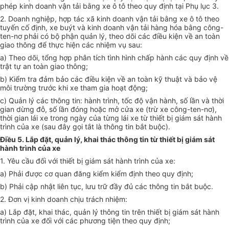
phép kinh doanh vận tải bằng xe ô tô theo quy định tại Phụ lục 3.
2. Doanh nghiệp, hợp tác xã kinh doanh vận tải bằng xe ô tô theo
tuyến cố định, xe buýt và kinh doanh vận tải hàng hóa bằng công-
ten-nơ phải có bộ phận quản lý, theo dõi các điều kiện về an toàn
giao thông để thực hiện các nhiệm vụ sau:
a) Theo dõi, tổng hợp phân tích tình hình chấp hành các quy định về
trật tự an toàn giao thông;
b) Kiểm tra đảm bảo các điều kiện về an toàn kỹ thuật và bảo vệ
môi trường trước khi xe tham gia hoạt động;
c) Quản lý các thông tin: hành trình, tốc độ vận hành, số lần và thời
gian dừng đỗ, số lần đóng hoặc mở cửa xe (trừ xe công-ten-nơ),
thời gian lái xe trong ngày của từng lái xe từ thiết bị giám sát hành
trình của xe (sau đây gọi tắt là thông tin bắt buộc).
Điều 5. Lắp đặt, quản lý, khai thác thông tin từ thiết bị giám sát
hành trình của xe
1. Yêu cầu đối với thiết bị giám sát hành trình của xe:
a) Phải được cơ quan đăng kiểm kiểm định theo quy định;
b) Phải cập nhật liên tục, lưu trữ đầy đủ các thông tin bắt buộc.
2. Đơn vị kinh doanh chịu trách nhiệm:
a) Lắp đặt, khai thác, quản lý thông tin trên thiết bị giám sát hành
trình của xe đối với các phương tiện theo quy định;