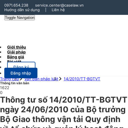
0971.654.238
service.center@caselaw.vn
Hướng dẫn sử dụng
|
Liên hệ
Toggle Navigation
Giới thiệu
Giải pháp
Bảng giá
Bài viết
Đăng ký
Đăng nhập
Trang chủ
Văn bản pháp luật
14/2010/TT-BGTVT
Thông tin văn bản
1622
0
Thông tư số 14/2010/TT-BGTVT
ngày 24/06/2010 của Bộ trưởng
Bộ Giao thông vận tải Quy định