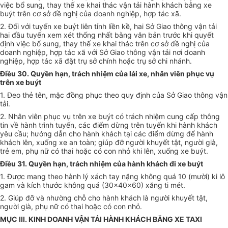
việc bổ sung, thay thế xe khai thác vận tải hành khách bằng xe
buýt trên cơ sở đề nghị của doanh nghiệp, hợp tác xã.
2. Đối với tuyến xe buýt liên tỉnh liền kề, hai Sở Giao thông vận tải
hai đầu tuyến xem xét thống nhất bằng văn bản trước khi quyết
định việc bổ sung, thay thế xe khai thác trên cơ sở đề nghị của
doanh nghiệp, hợp tác xã với Sở Giao thông vận tải nơi doanh
nghiệp, hợp tác xã đặt trụ sở chính hoặc trụ sở chi nhánh.
Điều 30. Quyền hạn, trách nhiệm của lái xe, nhân viên phục vụ
trên xe buýt
1. Đeo thẻ tên, mặc đồng phục theo quy định của Sở Giao thông vận
tải.
2. Nhân viên phục vụ trên xe buýt có trách nhiệm cung cấp thông
tin về hành trình tuyến, các điểm dừng trên tuyến khi hành khách
yêu cầu; hướng dẫn cho hành khách tại các điểm dừng để hành
khách lên, xuống xe an toàn; giúp đỡ người khuyết tật, người già,
trẻ em, phụ nữ có thai hoặc có con nhỏ khi lên, xuống xe buýt.
Điều 31. Quyền hạn, trách nhiệm của hành khách đi xe buýt
1. Được mang theo hành lý xách tay nặng không quá 10 (mười) ki lô
gam và kích thước không quá (30x40x60) xăng ti mét.
2. Giúp đỡ và nhường chỗ cho hành khách là người khuyết tật,
người già, phụ nữ có thai hoặc có con nhỏ.
MỤC III. KINH DOANH VẬN TẢI HÀNH KHÁCH BẰNG XE TAXI