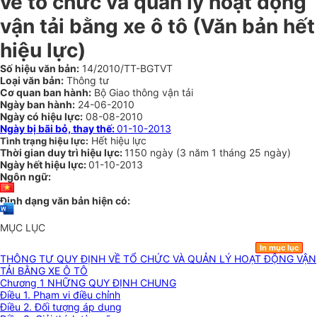
về tổ chức và quản lý hoạt động
vận tải bằng xe ô tô (Văn bản hết
hiệu lực)
Số hiệu văn bản:
14/2010/TT-BGTVT
Loại văn bản:
Thông tư
Cơ quan ban hành:
Bộ Giao thông vận tải
Ngày ban hành:
24-06-2010
Ngày có hiệu lực:
08-08-2010
Ngày bị bãi bỏ, thay thế:
01-10-2013
Hết hiệu lực
Tình trạng hiệu lực:
Thời gian duy trì hiệu lực:
1150 ngày
(
3 năm
1 tháng
25 ngày
)
Ngày hết hiệu lực:
01-10-2013
Ngôn ngữ:
Định dạng văn bản hiện có:
MỤC LỤC
In mục lục
THÔNG TƯ QUY ĐỊNH VỀ TỔ CHỨC VÀ QUẢN LÝ HOẠT ĐỘNG VẬN
TẢI BẰNG XE Ô TÔ
Chương 1 NHỮNG QUY ĐỊNH CHUNG
Điều 1. Phạm vi điều chỉnh
Điều 2. Đối tượng áp dụng