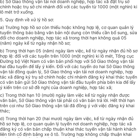
b) Sở Giao thông vận tải nơi doanh nghiệp, hợp tác xã đặt trụ sở
chính hoặc trụ sở chi nhánh đối với các tuyến từ 1000 (một nghìn) ki
lô mét trở xuống.
5. Quy định về xử lý hồ sơ:
a) Trường hợp hồ sơ còn thiếu hoặc không hợp lệ, cơ quan quản lý
tuyến thông báo bằng văn bản nội dung còn thiếu cần bổ sung, sửa
đổi cho doanh nghiệp, hợp tác xã trong thời hạn không quá 05
(năm) ngày kể từ ngày nhận hồ sơ;
b) Trong thời hạn 05 (năm) ngày làm việc, kể từ ngày nhận đủ hồ sơ
hợp lệ: đối với các tuyến trên 1000 (một nghìn) ki lô mét, Tổng cục
Đường bộ Việt Nam có văn bản phối hợp với Sở Giao thông vận tải
hai đầu tuyến để lấy ý kiến. Đối với các tuyến do hai Sở Giao thông
vận tải đồng quản lý, Sở Giao thông vận tải nơi doanh nghiệp, hợp
tác xã đăng ký trụ sở chính hoặc chi nhánh đăng ký khai thác tuyến
có văn bản gửi Sở Giao thông vận tải đầu tuyến phía bên kia để lấy
ý kiến trên cơ sở đề nghị của doanh nghiệp, hợp tác xã;
c) Trong thời hạn 10 (mười) ngày làm việc kể từ ngày nhận được
văn bản, Sở Giao thông vận tải phải có văn bản trả lời. Hết thời hạn
trên coi như Sở Giao thông vận tải đã đồng ý với việc đăng ký khai
thác;
d) Trong thời hạn 20 (hai mươi) ngày làm việc, kể từ ngày nhận đủ
hồ sơ hợp lệ, cơ quan quản lý tuyến nơi doanh nghiệp, hợp tác xã
đăng ký có văn bản chấp thuận khai thác tuyến vận tải hành khách
liên tỉnh cố định bằng xe ô tô. Trường hợp không chấp thuận khai