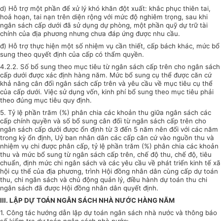
d) Hỗ trợ một phần để xử lý khó khăn đột xuất: khắc phục thiên tai,
hoả hoạn, tai nạn trên diện rộng với mức độ nghiêm trọng, sau khi
ngân sách cấp dưới đã sử dụng dự phòng, một phần quỹ dự trữ tài
chính của địa phương nhưng chưa đáp ứng được nhu cầu.
đ) Hỗ trợ thực hiện một số nhiệm vụ cần thiết, cấp bách khác, mức bổ
sung theo quyết định của cấp có thẩm quyền.
4.2.2. Số bổ sung theo mục tiêu từ ngân sách cấp trên cho ngân sách
cấp dưới được xác định hàng năm. Mức bổ sung cụ thể được căn cứ
khả năng cân đối ngân sách cấp trên và yêu cầu về mục tiêu cụ thể
của cấp dưới. Việc sử dụng vốn, kinh phí bổ sung theo mục tiêu phải
theo đúng mục tiêu quy định.
5. Tỷ lệ phần trăm (%) phân chia các khoản thu giữa ngân sách các
cấp chính quyền và số bổ sung cân đối từ ngân sách cấp trên cho
ngân sách cấp dưới được ổn định từ 3 đến 5 năm nên đối với các năm
trong kỳ ổn định, Uỷ ban nhân dân các cấp căn cứ vào nguồn thu và
nhiệm vụ chi được phân
cấp, tỷ lệ phần trăm (%) phân chia các khoản
thu và mức bổ sung từ ngân sách cấp trên, chế độ thu, chế độ, tiêu
chuẩn, định mức chi ngân sách và các yêu cầu về phát triển kinh tế xã
hội cụ thể của địa phương, trình Hội đồng nhân dân cùng cấp dự toán
thu, chi ngân sách và chủ động quản lý, điều hành dự toán thu chi
ngân sách đã được Hội đồng nhân dân quyết định.
III. LẬP DỰ TOÁN NGÂN SÁCH NHÀ NƯỚC HÀNG NĂM
1. Công tác hướng dẫn lập dự toán ngân sách nhà nước và thông báo