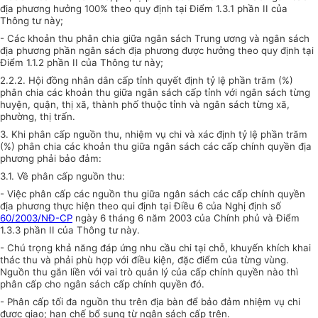
địa phương hưởng 100% theo quy định tại Điểm 1.3.1 phần II của
Thông tư này;
- Các khoản thu phân chia giữa ngân sách Trung ương và ngân sách
địa phương phần ngân sách địa phương được hưởng theo quy định tại
Điểm 1.1.2 phần II của Thông tư này;
2.2.2. Hội đồng nhân dân cấp tỉnh quyết định tỷ lệ phần trăm (%)
phân chia các khoản thu giữa ngân sách cấp tỉnh với ngân sách từng
huyện, quận, thị xã, thành phố thuộc tỉnh và ngân sách từng xã,
phường, thị trấn.
3. Khi phân cấp nguồn thu, nhiệm vụ chi và xác định tỷ lệ phần trăm
(%) phân chia các khoản thu giữa ngân sách các cấp chính quyền địa
phương phải bảo đảm
:
3.1. Về phân cấp nguồn thu:
- Việc phân cấp các nguồn thu giữa ngân sách các cấp chính quyền
địa phương thực hiện theo qui định tại Điều 6 của Nghị định số
60/2003/NĐ-CP
ngày 6 tháng 6 năm 2003 của Chính phủ và Điểm
1.3.3 phần II của Thông tư này.
- Chú trọng khả năng đáp ứng nhu cầu chi tại chỗ, khuyến khích khai
thác thu và phải phù hợp với điều kiện, đặc điểm của từng vùng.
Nguồn thu gắn liền với vai trò quản lý của cấp chính quyền nào thì
phân cấp cho ngân sách cấp chính quyền đó.
- Phân cấp tối đa nguồn thu trên địa bàn để bảo đảm nhiệm vụ chi
được giao; hạn chế bổ sung từ ngân sách cấp trên.