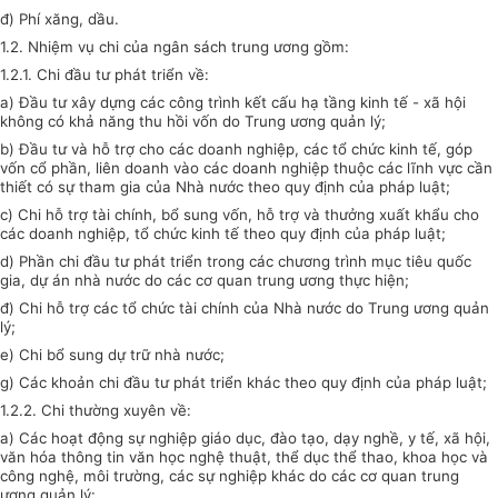
đ) Phí xăng, dầu.
1.2. Nhiệm vụ chi của ngân sách trung ương gồm:
1.2.1. Chi đầu tư phát triển về:
a) Đầu tư xây dựng các công trình kết cấu hạ tầng kinh tế - xã hội
không có khả năng thu hồi vốn do Trung ương quản lý;
b) Đầu tư và hỗ trợ cho các doanh nghiệp, các tổ chức kinh tế, góp
vốn cổ phần, liên doanh vào các doanh nghiệp thuộc các lĩnh vực cần
thiết có sự tham gia của Nhà nước theo quy định của pháp luật;
c) Chi hỗ trợ tài chính, bổ sung vốn, hỗ trợ và thưởng xuất khẩu cho
các doanh nghiệp, tổ chức kinh tế theo quy định của pháp luật;
d) Phần chi đầu tư phát triển trong các chương trình mục tiêu quốc
gia, dự án nhà nước do các cơ quan trung ương thực hiện;
đ) Chi hỗ trợ các tổ chức tài chính của Nhà nước do Trung ương quản
lý;
e) Chi bổ sung dự trữ nhà nước;
g) Các khoản chi đầu tư phát triển khác theo quy định của pháp luật;
1.2.2. Chi thường xuyên về:
a) Các hoạt động sự nghiệp giáo dục, đào tạo, dạy nghề, y tế, xã hội,
văn hóa thông tin văn học nghệ thuật, thể dục thể thao, khoa học và
công nghệ, môi trường, các sự nghiệp khác do các cơ quan trung
ương quản lý: