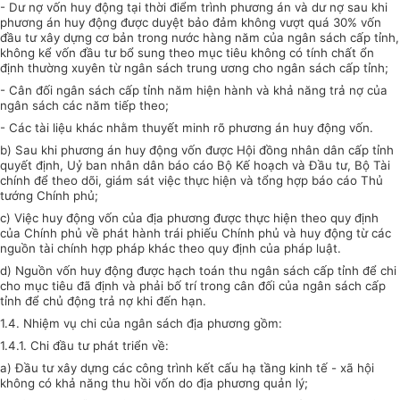
- Dư nợ vốn huy động tại thời điểm trình phương án và dư nợ sau khi
phương án huy động được duyệt bảo đảm không vượt quá 30% vốn
đầu tư xây dựng cơ bản trong nước hàng năm của ngân sách cấp tỉnh,
không kể vốn đầu tư bổ sung theo mục tiêu không có tính chất ổn
định thường xuyên từ ngân sách trung ương cho ngân sách cấp tỉnh;
- Cân đối ngân sách cấp tỉnh năm hiện hành và khả năng trả nợ của
ngân sách các năm tiếp theo;
- Các tài liệu khác nhằm thuyết minh rõ phương án huy động vốn.
b) Sau khi phương án huy động vốn được Hội đồng nhân dân cấp tỉnh
quyết định, Uỷ ban nhân dân báo cáo Bộ Kế hoạch và Đầu tư, Bộ Tài
chính để theo dõi, giám sát việc thực hiện và tổng hợp báo cáo Thủ
tướng Chính phủ;
c) Việc huy động vốn của địa phương được thực hiện theo quy định
của Chính phủ về phát hành trái phiếu Chính phủ và huy động từ các
nguồn tài chính hợp pháp khác theo quy định của pháp luật.
d) Nguồn vốn huy động được hạch toán thu ngân sách cấp tỉnh để chi
cho mục tiêu đã định và phải bố trí trong cân đối của ngân sách cấp
tỉnh để chủ động trả nợ khi đến hạn.
1.4. Nhiệm vụ chi của ngân sách địa phương gồm:
1.4.1. Chi đầu tư phát triển về:
a) Đầu tư xây dựng các công trình kết cấu hạ tầng kinh tế - xã hội
không có khả năng thu hồi vốn do địa phương quản lý;