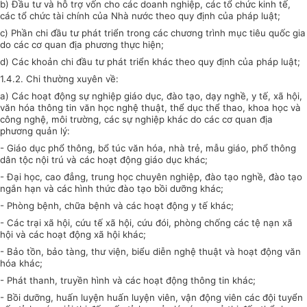
b) Đầu tư và hỗ trợ vốn cho các doanh nghiệp, các tổ chức kinh tế,
các tổ chức tài chính của Nhà nước theo quy định của pháp luật;
c) Phần chi đầu tư phát triển trong các chương trình mục tiêu quốc gia
do các cơ quan địa phương thực hiện;
d) Các khoản chi đầu tư phát triển khác theo quy định của pháp luật;
1.4.2. Chi thường xuyên về:
a) Các hoạt động sự nghiệp giáo dục, đào tạo, dạy nghề, y tế, xã hội,
văn hóa thông tin văn học nghệ thuật, thể dục thể thao, khoa học và
công nghệ, môi trường, các sự nghiệp khác do các cơ quan địa
phương quản lý:
- Giáo dục phổ thông, bổ túc văn hóa, nhà trẻ, mẫu giáo, phổ thông
dân tộc nội trú và các hoạt động giáo dục khác;
- Đại học, cao đẳng, trung học chuyên nghiệp, đào tạo nghề, đào tạo
ngắn hạn và các hình thức đào tạo bồi dưỡng khác;
- Phòng bệnh, chữa bệnh và các hoạt động y tế khác;
- Các trại xã hội, cứu tế xã hội, cứu đói, phòng chống các tệ nạn xã
hội và các hoạt động xã hội khác;
- Bảo tồn, bảo tàng, thư viện, biểu diễn nghệ thuật và hoạt động văn
hóa khác;
- Phát thanh, truyền hình và các hoạt động thông tin khác;
- Bồi dưỡng, huấn luyện huấn luyện viên, vận động viên các đội tuyển