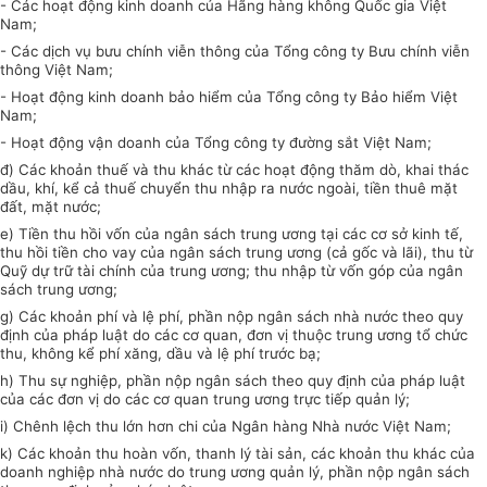
- Các hoạt động kinh doanh của Hãng hàng không Quốc gia Việt
Nam;
- Các dịch vụ bưu chính viễn thông của Tổng công ty Bưu chính viễn
thông Việt Nam;
- Hoạt động kinh doanh bảo hiểm của Tổng công ty Bảo hiểm Việt
Nam;
- Hoạt động vận doanh của Tổng công ty đường sắt Việt Nam;
đ) Các khoản thuế và thu khác từ các hoạt động thăm dò, khai thác
dầu, khí, kể cả thuế chuyển thu nhập ra nước ngoài, tiền thuê mặt
đất, mặt nước;
e) Tiền thu hồi vốn của ngân sách trung ương tại các cơ sở kinh tế,
thu hồi tiền cho vay của ngân sách trung ương (cả gốc và lãi), thu từ
Quỹ dự trữ tài chính của trung ương; thu nhập từ vốn góp của ngân
sách trung ương;
g) Các khoản phí và lệ phí, phần nộp ngân sách nhà nước theo quy
định của pháp luật do các cơ quan, đơn vị thuộc trung ương tổ chức
thu, không kể phí xăng, dầu và lệ phí trước bạ;
h) Thu sự nghiệp, phần nộp ngân sách theo quy định của pháp luật
của các đơn vị do các cơ quan trung ương trực tiếp quản lý;
i) Chênh lệch thu lớn hơn chi của Ngân hàng Nhà nước Việt Nam;
k) Các khoản thu hoàn vốn, thanh lý tài sản, các khoản thu khác của
doanh nghiệp nhà nước do trung ương quản lý, phần nộp ngân sách