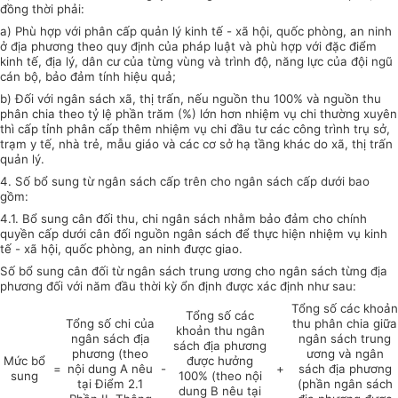
đồng thời phải:
a) Phù hợp với phân cấp quản lý kinh tế - xã hội, quốc phòng, an ninh
ở địa phương theo quy định của pháp luật và phù hợp với đặc điểm
kinh tế, địa lý, dân cư của từng vùng và trình độ, năng lực của đội ngũ
cán bộ, bảo đảm tính hiệu quả;
b) Đối với ngân sách xã, thị trấn, nếu nguồn thu 100% và nguồn thu
phân chia theo tỷ lệ phần trăm (%) lớn hơn nhiệm vụ chi thường xuyên
thì cấp tỉnh phân cấp thêm nhiệm vụ chi đầu tư các công trình trụ sở,
trạm y tế, nhà trẻ, mẫu giáo và các cơ sở hạ tầng khác do xã, thị trấn
quản lý.
4. Số bổ sung từ ngân sách cấp trên cho ngân sách cấp dưới bao
gồm
:
4.1. Bổ sung cân đối thu, chi ngân sách nhằm bảo đảm cho chính
quyền cấp dưới cân đối nguồn ngân sách để thực hiện nhiệm vụ kinh
tế - xã hội, quốc phòng, an ninh được giao.
Số bổ sung cân đối từ ngân sách trung ương cho ngân sách từng địa
phương đối với năm đầu thời kỳ ổn định được xác định như sau:
Tổng số các khoản
Tổng số các
Tổng số chi của
thu phân chia giữa
khoản thu ngân
ngân sách địa
ngân sách trung
sách địa phương
phương (theo
ương và ngân
Mức bổ
được hưởng
=
nội dung A nêu
-
+
sách địa phương
sung
100% (theo nội
tại Điểm 2.1
(phần ngân sách
dung B nêu tại