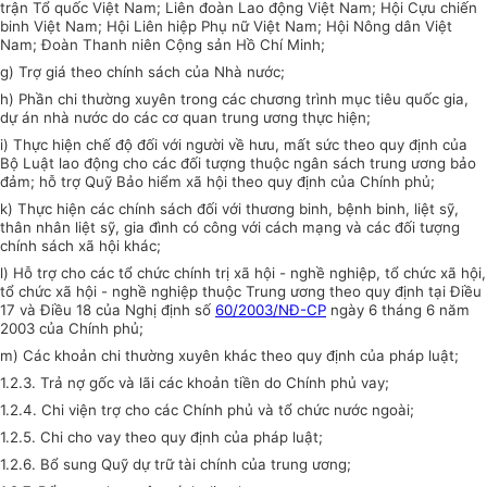
trận Tổ quốc Việt Nam; Liên đoàn Lao động Việt Nam; Hội Cựu chiến
binh Việt Nam; Hội Liên hiệp Phụ nữ Việt Nam; Hội Nông dân Việt
Nam; Đoàn Thanh niên Cộng sản Hồ Chí Minh;
g) Trợ giá theo chính sách của Nhà nước;
h) Phần chi thường xuyên trong các chương trình mục tiêu quốc gia,
dự án nhà nước do các cơ quan trung ương thực hiện;
i) Thực hiện chế độ đối với người về hưu, mất sức theo quy định của
Bộ Luật lao động cho các đối tượng thuộc ngân sách trung ương bảo
đảm; hỗ trợ Quỹ Bảo hiểm xã hội theo quy định của Chính phủ;
k) Thực hiện các chính sách đối với thương binh, bệnh binh, liệt sỹ,
thân nhân liệt sỹ, gia đình có công với cách mạng và các đối tượng
chính sách xã hội khác;
l) Hỗ trợ cho các tổ chức chính trị xã hội - nghề nghiệp, tổ chức xã hội,
tổ chức xã hội - nghề nghiệp thuộc Trung ương theo quy định tại Điều
17 và Điều 18 của Nghị định số
60/2003/NĐ-CP
ngày 6 tháng 6 năm
2003 của Chính phủ;
m) Các khoản chi thường xuyên khác theo quy định của pháp luật;
1.2.3. Trả nợ gốc và lãi các khoản tiền do Chính phủ vay;
1.2.4. Chi viện trợ cho các Chính phủ và tổ chức nước ngoài;
1.2.5. Chi cho vay theo quy định của pháp luật;
1.2.6. Bổ sung Quỹ dự trữ tài chính của trung ương;