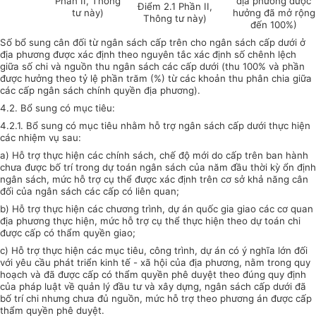
Phần II, Thông
địa phương được
Điểm 2.1 Phần II,
tư này)
hưởng đã mở rộng
Thông tư này)
đến 100%)
Số bổ sung cân đối từ ngân sách cấp trên cho ngân sách cấp dưới ở
địa phương được xác định theo nguyên tắc xác định số chênh lệch
giữa số chi và nguồn thu ngân sách các cấp dưới (thu 100% và phần
được hưởng theo tỷ lệ phần trăm (%) từ các khoản thu phân chia giữa
các cấp ngân sách chính quyền địa phương).
4.2. Bổ sung có mục tiêu:
4.2.1. Bổ sung có mục tiêu nhằm hỗ trợ ngân sách cấp dưới thực hiện
các nhiệm vụ sau:
a) Hỗ trợ thực hiện các chính sách, chế độ mới do cấp trên ban hành
chưa được bố trí trong dự toán ngân sách của năm đầu thời kỳ ổn định
ngân sách, mức hỗ trợ cụ thể được xác định trên cơ sở khả năng cân
đối của ngân sách các cấp có liên quan;
b) Hỗ trợ thực hiện các chương trình, dự án quốc gia giao các cơ quan
địa phương thực hiện, mức hỗ trợ cụ thể thực hiện theo dự toán chi
được cấp có thẩm quyền giao;
c) Hỗ trợ thực hiện các mục tiêu, công trình, dự án có ý nghĩa lớn đối
với yêu cầu phát triển kinh tế - xã hội của địa phương, nằm trong quy
hoạch và đã được cấp có thẩm quyền phê duyệt theo đúng quy định
của pháp luật về quản lý đầu tư và xây dựng, ngân sách cấp dưới đã
bố trí chi nhưng chưa đủ nguồn, mức hỗ trợ theo phương án được cấp
thẩm quyền phê duyệt.