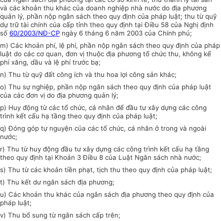
và các khoản thu khác của doanh nghiệp nhà nước do địa phương
quản lý, phần nộp ngân sách theo quy định của pháp luật; thu từ quỹ
dự trữ tài chính của cấp tỉnh theo quy định tại Điều 58 của Nghị định
số
60/2003/NĐ-CP
ngày 6 tháng 6 năm 2003 của Chính phủ;
m) Các khoản phí, lệ phí, phần nộp ngân sách theo quy định của pháp
luật do các cơ quan, đơn vị thuộc địa phương tổ chức thu, không kể
phí xăng, dầu và lệ phí trước bạ;
n) Thu từ quỹ đất công ích và thu hoa lợi công sản khác;
o) Thu sự nghiệp, phần nộp ngân sách theo quy định của pháp luật
của các đơn vị do địa phương quản lý;
p) Huy động từ các tổ chức, cá nhân để đầu tư xây dựng các công
trình kết cấu hạ tầng theo quy định của pháp luật;
q) Đóng góp tự nguyện của các tổ chức, cá nhân ở trong và ngoài
nước;
r) Thu từ huy động đầu tư xây dựng các công trình kết cấu hạ tầng
theo quy định tại Khoản 3 Điều 8 của Luật Ngân sách nhà nước;
s) Thu từ các khoản tiền phạt, tịch thu theo quy định của pháp luật;
t) Thu kết dư ngân sách địa phương;
u) Các khoản thu khác của ngân sách địa phương theo quy định của
pháp luật;
v) Thu bổ sung từ ngân sách cấp trên;