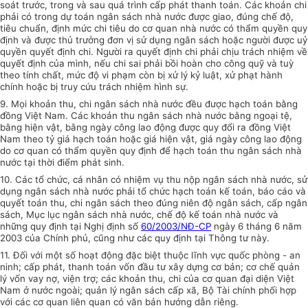
soát trước, trong và sau quá trình cấp phát thanh toán. Các khoản chi
phải có trong dự toán ngân sách nhà nước được giao, đúng chế độ,
tiêu chuẩn, định mức chi tiêu do cơ quan nhà nước có thẩm quyền quy
định và được thủ trưởng đơn vị sử dụng ngân sách hoặc người được uỷ
quyền quyết định chi. Người ra quyết định chi phải chịu trách nhiệm về
quyết định của mình, nếu chi sai phải bồi hoàn cho công quỹ và tuỳ
theo tính chất, mức độ vi phạm còn bị xử lý kỷ luật, xử phạt hành
chính hoặc bị truy cứu trách nhiệm hình sự.
9. Mọi khoản thu, chi ngân sách nhà nước đều được hạch toán bằng
đồng Việt Nam. Các khoản thu ngân sách nhà nước bằng ngoại tệ,
bằng hiện vật, bằng ngày công lao động được quy đổi ra đồng Việt
Nam theo tỷ giá hạch toán hoặc giá hiện vật, giá ngày công lao động
do cơ quan có thẩm quyền quy định để hạch toán thu ngân sách nhà
nước tại thời điểm phát sinh.
10. Các tổ chức, cá nhân có nhiệm vụ thu nộp ngân sách nhà nước, sử
dụng ngân sách nhà nước phải tổ chức hạch toán kế toán, báo cáo và
quyết toán thu, chi ngân sách theo đúng niên độ ngân sách, cấp ngân
sách, Mục lục ngân sách nhà nước, chế độ kế toán nhà nước và
những quy định tại Nghị định số
60/2003/NĐ-CP
ngày 6 tháng 6 năm
2003 của Chính phủ, cũng như các quy định tại Thông tư này.
11. Đối với một số hoạt động đặc biệt thuộc lĩnh vực quốc phòng - an
ninh; cấp phát, thanh toán vốn đầu tư xây dựng cơ bản; cơ chế quản
lý vốn vay nợ, viện trợ; các khoản thu, chi của cơ quan đại diện Việt
Nam ở nước ngoài; quản lý ngân sách cấp xã, Bộ Tài chính phối hợp
với các cơ quan liên quan có văn bản hướng dẫn riêng.