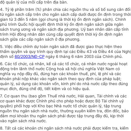
độ quản lý của mỗi cấp trên địa bàn.
4. Tỷ lệ phần trăm (%) phân chia các nguồn thu và số bổ sung cân đối
từ ngân sách cấp trên cho ngân sách cấp dưới được ổn định trong thời
gian từ 3 đến 5 năm (gọi chung là thời kỳ ổn định ngân sách). Chính
phủ trình Quốc hội quyết định thời kỳ ổn định ngân sách giữa ngân
sách trung ương và ngân sách địa phương. Uỷ ban nhân dân cấp tỉnh
trình Hội đồng nhân dân cùng cấp quyết định thời kỳ ổn định ngân
sách giữa các cấp ngân sách ở địa phương.
5. Việc điều chỉnh dự toán ngân sách đã được giao thực hiện theo
thẩm quyền và quy trình quy định tại các Điều 43 và Điều 44 của Nghị
định số
60/2003/NĐ-CP
ngày 6 tháng 6 năm 2003 của Chính phủ.
6. Các tổ chức, cá nhân, kể cả các tổ chức, cá nhân nước ngoài hoạt
động trên lãnh thổ nước Cộng hoà xã hội chủ nghĩa Việt Nam có
nghĩa vụ nộp đầy đủ, đúng hạn các khoản thuế, phí, lệ phí và các
khoản phải nộp khác vào ngân sách theo quy định của pháp luật;
quản lý, sử dụng các khoản vốn, kinh phí do nhà nước cấp theo đúng
mục đích, đúng chế độ, tiết kiệm và có hiệu quả.
7. Cơ quan thu (bao gồm Thuế nhà nước, Hải quan, Tài chính và các
cơ quan khác được Chính phủ cho phép hoặc được Bộ Tài chính uỷ
quyền) phối hợp với Kho bạc Nhà nước tổ chức quản lý, tập trung
nguồn thu ngân sách nhà nước, thường xuyên kiểm tra, đôn đốc, bảo
đảm mọi khoản thu ngân sách phải được tập trung đầy đủ, kịp thời
vào ngân sách nhà nước.
8. Tất cả các khoản chi ngân sách nhà nước phải được kiểm tra, kiểm