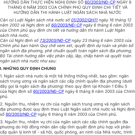
HƯỚNG DẪN THỰC HIỆN NGHỊ ĐỊNH SỐ
60/2003/NĐ-CP
NGÀY 6
THÁNG 6 NĂM 2003 CỦA CHÍNH PHỦ QUY ĐỊNH CHI TIẾT VÀ
HƯỚNG DẪN THI HÀNH LUẬT NGÂN SÁCH NHÀ NƯỚC
Căn cứ Luật Ngân sách nhà nước số
01/2002/QH11
ngày 16 tháng 12
năm 2002 và Nghị định số
60/2003/NĐ-CP
ngày 6 tháng 6 năm 2003
của Chính phủ quy định chi tiết và hướng dẫn thi hành Luật Ngân
sách nhà nước;
Căn cứ Nghị định số
73/2003/NĐ-CP
ngày 23 tháng 6 năm 2003 của
Chính phủ ban hành Quy chế xem xét, quyết định dự toán và phân bổ
ngân sách địa phương, phê chuẩn quyết toán ngân sách địa phương;
Bộ Tài chính hướng dẫn việc phân cấp, lập, chấp hành và quyết toán
ngân sách nhà nước như sau:
I. NHỮNG QUY ĐỊNH CHUNG
1. Ngân sách nhà nước là một hệ thống thống nhất, bao gồm: ngân
sách trung ương và ngân sách các cấp chính quyền địa phương (dưới
đây gọi là ngân sách địa phương) theo quy định tại Khoản 1 Điều 5
của Nghị định số
60/2003/NĐ-CP
ngày 6 tháng 6 năm 2003 của Chính
phủ.
2. Nguồn thu, nhiệm vụ chi của ngân sách trung ương và ngân sách
địa phương được quy định theo Luật Ngân sách nhà nước và Nghị định
số
60/2003/NĐ-CP
ngày 6 tháng 6 năm 2003 của Chính phủ.
3. Nguồn thu, nhiệm vụ chi của ngân sách các cấp chính quyền địa
phương do Hội đồng nhân dân cấp tỉnh quyết định phù hợp với phân
cấp quản lý kinh tế - xã hội, quốc phòng, an ninh của Nhà nước, trình