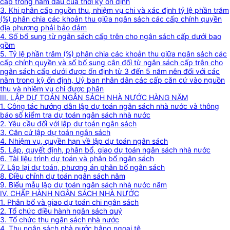
cấp trong năm đầu của thời kỳ ổn định
3. Khi phân cấp nguồn thu, nhiệm vụ chi và xác định tỷ lệ phần trăm
(%) phân chia các khoản thu giữa ngân sách các cấp chính quyền
địa phương phải bảo đảm
4. Số bổ sung từ ngân sách cấp trên cho ngân sách cấp dưới bao
gồm
5. Tỷ lệ phần trăm (%) phân chia các khoản thu giữa ngân sách các
cấp chính quyền và số bổ sung cân đối từ ngân sách cấp trên cho
ngân sách cấp dưới được ổn định từ 3 đến 5 năm nên đối với các
năm trong kỳ ổn định, Uỷ ban nhân dân các cấp căn cứ vào nguồn
thu và nhiệm vụ chi được phân
III. LẬP DỰ TOÁN NGÂN SÁCH NHÀ NƯỚC HÀNG NĂM
1. Công tác hướng dẫn lập dự toán ngân sách nhà nước và thông
báo số kiểm tra dự toán ngân sách nhà nước
2. Yêu cầu đối với lập dự toán ngân sách
3. Căn cứ lập dự toán ngân sách
4. Nhiệm vụ, quyền hạn về lập dự toán ngân sách
5. Lập, quyết định, phân bổ, giao dự toán ngân sách nhà nước
6. Tài liệu trình dự toán và phân bổ ngân sách
7. Lập lại dự toán, phương án phân bổ ngân sách
8. Điều chỉnh dự toán ngân sách năm
9. Biểu mẫu lập dự toán ngân sách nhà nước năm
IV. CHẤP HÀNH NGÂN SÁCH NHÀ NƯỚC
1. Phân bổ và giao dự toán chi ngân sách
2. Tổ chức điều hành ngân sách quý
3. Tổ chức thu ngân sách nhà nước
4. Thu ngân sách nhà nước bằng ngoại tệ