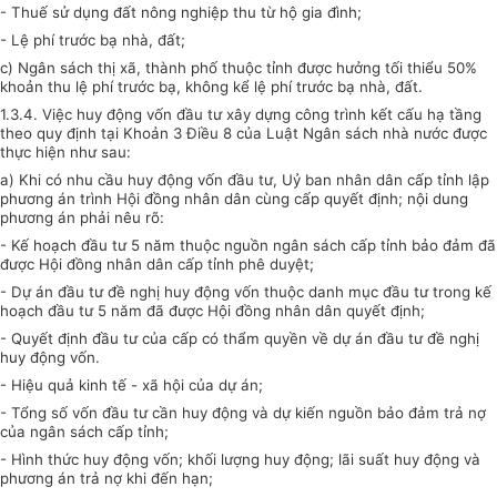
- Thuế sử dụng đất nông nghiệp thu từ hộ gia đình;
- Lệ phí trước bạ nhà, đất;
c) Ngân sách thị xã, thành phố thuộc tỉnh được hưởng tối thiểu 50%
khoản thu lệ phí trước bạ, không kể lệ phí trước bạ nhà, đất.
1.3.4. Việc huy động vốn đầu tư xây dựng công trình kết cấu hạ tầng
theo quy định tại Khoản 3 Điều 8 của Luật Ngân sách nhà nước được
thực hiện như sau:
a) Khi có nhu cầu huy động vốn đầu tư, Uỷ ban nhân dân cấp tỉnh lập
phương án trình Hội đồng nhân dân cùng cấp quyết định; nội dung
phương án phải nêu rõ:
- Kế hoạch đầu tư 5 năm thuộc nguồn ngân sách cấp tỉnh bảo đảm đã
được Hội đồng nhân dân cấp tỉnh phê duyệt;
- Dự án đầu tư đề nghị huy động vốn thuộc danh mục đầu tư trong kế
hoạch đầu tư 5 năm đã được Hội đồng nhân dân quyết định;
- Quyết định đầu tư của cấp có thẩm quyền về dự án đầu tư đề nghị
huy động vốn.
- Hiệu quả kinh tế - xã hội của dự án;
- Tổng số vốn đầu tư cần huy động và dự kiến nguồn bảo đảm trả nợ
của ngân sách cấp tỉnh;
- Hình thức huy động vốn; khối lượng huy động; lãi suất huy động và
phương án trả nợ khi đến hạn;