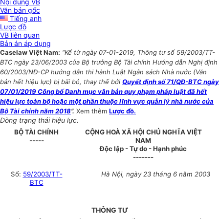
Nội dung VB
Văn bản gốc
Tiếng anh
Lược đồ
VB liên quan
Bản án áp dụng
Caselaw Việt Nam:
“Kể từ ngày 07-01-2019, Thông tư số 59/2003/TT-
BTC ngày 23/06/2003 của Bộ trưởng Bộ Tài chính Hướng dẫn Nghị định
60/2003/NĐ-CP hướng dẫn thi hành Luật Ngân sách Nhà nước (Văn
bản hết hiệu lực) bị bãi bỏ, thay thế bởi
Quyết định số 71/QĐ-BTC ngày
07/01/2019 Công bố Danh mục văn bản quy phạm pháp luật đã hết
hiệu lực toàn bộ hoặc một phần thuộc lĩnh vực quản lý nhà nước của
Bộ Tài chính năm 2018
”.
Xem thêm
Lược đồ.
Dòng trạng thái hiệu lực.
BỘ TÀI CHÍNH
CỘNG HOÀ XÃ HỘI CHỦ NGHĨA VIỆT
-----
NAM
Độc lập - Tự do - Hạnh phúc
-------
Số:
59/2003/TT-
Hà Nội, ngày 23 tháng 6 năm 2003
BTC
THÔNG TƯ