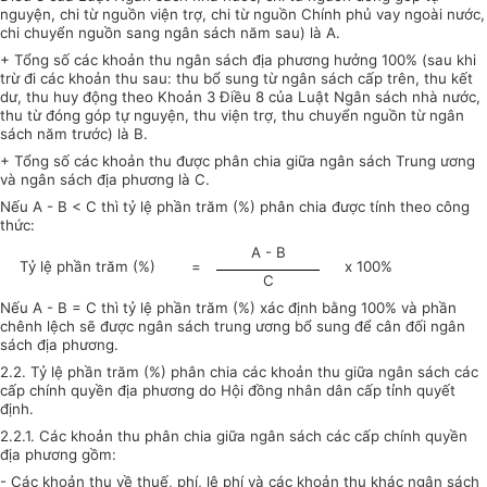
nguyện, chi từ nguồn viện trợ, chi từ nguồn Chính phủ vay ngoài nước,
chi chuyển nguồn sang ngân sách năm sau) là A.
+ Tổng số các khoản thu ngân sách địa phương hưởng 100% (sau khi
trừ đi các khoản thu sau: thu bổ sung từ ngân sách cấp trên, thu kết
dư, thu huy động theo Khoản 3 Điều 8 của Luật Ngân sách nhà nước,
thu từ đóng góp tự nguyện, thu viện trợ, thu chuyển nguồn từ ngân
sách năm trước) là B.
+ Tổng số các khoản thu được phân chia giữa ngân sách Trung ương
và ngân sách địa phương là C.
Nếu A - B < C thì tỷ lệ phần trăm (%) phân chia được tính theo công
thức:
A - B
Tỷ lệ phần trăm (%)
=
x 100%
C
Nếu A - B = C thì tỷ lệ phần trăm (%) xác định bằng 100% và phần
chênh lệch sẽ được ngân sách trung ương bổ sung để cân đối ngân
sách địa phương.
2.2. Tỷ lệ phần trăm (%) phân chia các khoản thu giữa ngân sách các
cấp chính quyền địa phương do Hội đồng nhân dân cấp tỉnh quyết
định.
2.2.1. Các khoản thu phân chia giữa ngân sách các cấp chính quyền
địa phương gồm:
- Các khoản thu về thuế, phí, lệ phí và các khoản thu khác ngân sách