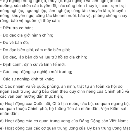
- Sự nghiệp nông nghiệp, thủy lợi, ngư nghiệp và lâm nghiệp: bảo
dưỡng, sửa chữa các tuyến đê, các công trình thủy lợi, các trạm trại
nông nghiệp, ngư nghiệp, lâm nghiệp; công tác khuyến lâm, khuyến
nông, khuyến ngư; công tác khoanh nuôi, bảo vệ, phòng chống cháy
rừng, bảo vệ nguồn lợi thủy sản;
- Điều tra cơ bản;
- Đo đạc địa giới hành chính;
- Đo vẽ bản đồ;
- Đo đạc biên giới, cắm mốc biên giới;
- Đo đạc, lập bản đồ và lưu trữ hồ sơ địa chính;
- Định canh, định cư và kinh tế mới;
- Các hoạt động sự nghiệp môi trường;
- Các sự nghiệp kinh tế khác;
c) Các nhiệm vụ về quốc phòng, an ninh, trật tự an toàn xã hội do
ngân sách trung ương bảo đảm theo quy định riêng của Chính phủ và
các văn bản hướng dẫn thực hiện;
d) Hoạt động của Quốc hội, Chủ tịch nước, các bộ, cơ quan ngang bộ,
cơ quan thuộc Chính phủ, hệ thống Tòa án nhân dân, Viện Kiểm sát
nhân dân;
đ) Hoạt động của cơ quan trung ương của Đảng Cộng sản Việt Nam;
e) Hoạt động của các cơ quan trung ương của Uỷ ban trung ương Mặt