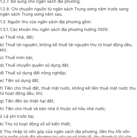
1.2.7. Bổ sung cho ngân sách địa phương;
1.2.8. Chi chuyển nguồn từ ngân sách Trung ương năm trước sang
ngân sách Trung ương năm sau.
1.3. Nguồn thu của ngân sách địa phương gồm:
1.3.1. Các khoản thu ngân sách địa phương hưởng 100%:
a) Thuế nhà, đất;
b) Thuế tài nguyên; không kể thuế tài nguyên thu từ hoạt động dầu,
khí;
c) Thuế môn bài;
d) Thuế chuyển quyền sử dụng đất;
đ) Thuế sử dụng đất nông nghiệp;
e) Tiền sử dụng đất;
f) Tiền cho thuê đất, thuê mặt nước, không kể tiền thuê mặt nước thu
từ hoạt động dầu, khí;
g) Tiền đền bù thiệt hại đất;
h) Tiền cho thuê và bán nhà ở thuộc sở hữu nhà nước;
i) Lệ phí trước bạ;
k) Thu từ hoạt động xổ số kiến thiết;
l) Thu nhập từ vốn góp của ngân sách địa phương, tiền thu hồi vốn
của ngân sách địa phương tại các cơ sở kinh tế, thu thanh lý tài sản