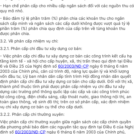
- Hạn chế phân cấp cho nhiều cấp ngân sách đối với các nguồn thu có
quy mô nhỏ.
- Bảo đảm tỷ lệ phần trăm (%) phân chia các khoản thu cho ngân
sách cấp mình và ngân sách các cấp dưới không được vượt quá tỷ lệ
phần trăm (%) phân chia quy định của cấp trên về từng khoản thu
được phân chia.
3.2. Về phân cấp nhiệm vụ chi:
3.2.1. Phân cấp chi đầu tư xây dựng cơ bản:
- Việc phân cấp chi đầu tư xây dựng cơ bản các công trình kết cấu hạ
tầng kinh tế - xã hội cho cấp huyện, xã, thị trấn theo qui định tại Điều
6 và Điều 25 của Nghị định số
60/2003/NĐ-CP
ngày 6 tháng 6 năm
2003 của Chính phủ, căn cứ trình độ, năng lực quản lý và khối lượng
vốn đầu tư, Uỷ ban nhân dân cấp tỉnh trình Hội đồng nhân dân quyết
định phân cấp chi đầu tư xây dựng cơ bản cho cấp dưới. Đối với thị xã,
thành phố thuộc tỉnh phải được phân cấp nhiệm vụ chi đầu tư xây
dựng các trường phổ thông quốc lập các cấp và các công trình phúc
lợi công cộng, điện chiếu sáng, cấp thoát nước, giao thông nội thị, an
toàn giao thông, vệ sinh đô thị; trên cơ sở phân cấp, xác định nhiệm
vụ chi xây dựng cơ bản cụ thể cho cấp dưới.
3.2.2. Phân cấp chi thường xuyên:
Việc phân cấp chi thường xuyên giữa ngân sách các cấp chính quyền
địa phương phải bảo đảm các nguyên tắc quy định tại Điều 6 của Nghị
định số
60/2003/NĐ-CP
ngày 6 tháng 6 năm 2003 của Chính phủ,