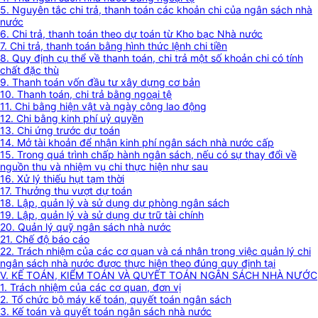
5. Nguyên tắc chi trả, thanh toán các khoản chi của ngân sách nhà
nước
6. Chi trả, thanh toán theo dự toán từ Kho bạc Nhà nước
7. Chi trả, thanh toán bằng hình thức lệnh chi tiền
8. Quy định cụ thể về thanh toán, chi trả một số khoản chi có tính
chất đặc thù
9. Thanh toán vốn đầu tư xây dựng cơ bản
10. Thanh toán, chi trả bằng ngoại tệ
11. Chi bằng hiện vật và ngày công lao động
12. Chi bằng kinh phí uỷ quyền
13. Chi ứng trước dự toán
14. Mở tài khoản để nhận kinh phí ngân sách nhà nước cấp
15. Trong quá trình chấp hành ngân sách, nếu có sự thay đổi về
nguồn thu và nhiệm vụ chi thực hiện như sau
16. Xử lý thiếu hụt tạm thời
17. Thưởng thu vượt dự toán
18. Lập, quản lý và sử dụng dự phòng ngân sách
19. Lập, quản lý và sử dụng dự trữ tài chính
20. Quản lý quỹ ngân sách nhà nước
21. Chế độ báo cáo
22. Trách nhiệm của các cơ quan và cá nhân trong việc quản lý chi
ngân sách nhà nước được thực hiện theo đúng quy định tại
V. KẾ TOÁN, KIỂM TOÁN VÀ QUYẾT TOÁN NGÂN SÁCH NHÀ NƯỚC
1. Trách nhiệm của các cơ quan, đơn vị
2. Tổ chức bộ máy kế toán, quyết toán ngân sách
3. Kế toán và quyết toán ngân sách nhà nước