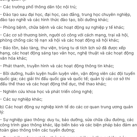
- Các trường phổ thông dân tộc nội trú;
- Đào tạo sau đại học, đại học, cao đẳng, trung học chuyên nghiệp,
đào tạo nghề và các hình thức đào tạo, bồi dưỡng khác;
- Phòng bệnh, chữa bệnh và các hoạt động sự nghiệp y tế khác;
- Các cơ sở thương binh, người có công với cách mạng, trại xã hội,
phòng chống các tệ nạn xã hội và các hoạt động xã hội khác;
- Bảo tồn, bảo tàng, thư viện, trùng tu di tích lịch sử đã được xếp
hạng, các hoạt động sáng tạo văn học, nghệ thuật và các hoạt động
văn hóa khác;
- Phát thanh, truyền hình và các hoạt động thông tin khác;
- Bồi dưỡng, huấn luyện huấn luyện viên, vận động viên các đội tuyển
quốc gia; các giải thi đấu quốc gia và quốc tế; quản lý các cơ sở thi
đấu thể thao và các hoạt động thể dục, thể thao khác;
- Nghiên cứu khoa học và phát triển công nghệ;
- Các sự nghiệp khác;
b) Các hoạt động sự nghiệp kinh tế do các cơ quan trung ương quản
lý:
- Sự nghiệp giao thông: duy tu, bảo dưỡng, sửa chữa cầu đường, các
công trình giao thông khác, lập biển báo và các biện pháp bảo đảm an
toàn giao thông trên các tuyến đường;