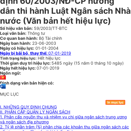
định 60/2003/NĐ-CP hướng
dẫn thi hành Luật Ngân sách Nhà
nước (Văn bản hết hiệu lực)
Số hiệu văn bản:
59/2003/TT-BTC
Loại văn bản:
Thông tư
Cơ quan ban hành:
Bộ Tài chính
Ngày ban hành:
23-06-2003
Ngày có hiệu lực:
01-01-2004
Ngày bị bãi bỏ, thay thế:
07-01-2019
Hết hiệu lực
Tình trạng hiệu lực:
Thời gian duy trì hiệu lực:
5485 ngày
(
15 năm
0 tháng
10 ngày
)
Ngày hết hiệu lực:
07-01-2019
Ngôn ngữ:
Định dạng văn bản hiện có:
MỤC LỤC
In mục lục
I. NHỮNG QUY ĐỊNH CHUNG
II. PHÂN CẤP QUẢN LÝ NGÂN SÁCH
1. Phân cấp nguồn thu và nhiệm vụ chi giữa ngân sách trung ương
và ngân sách địa phương
2. Tỷ lệ phần trăm (%) phân chia các khoản thu giữa ngân sách các