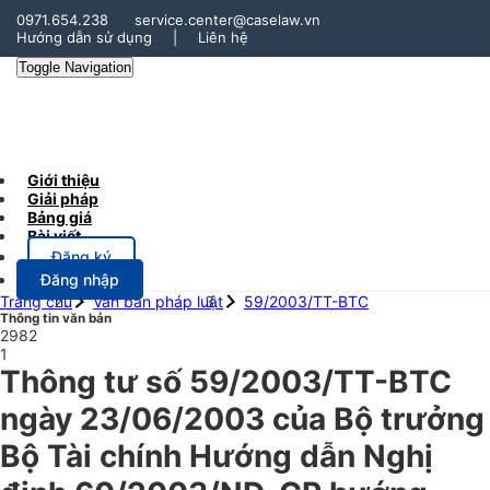
0971.654.238
service.center@caselaw.vn
Hướng dẫn sử dụng
|
Liên hệ
Toggle Navigation
Giới thiệu
Giải pháp
Bảng giá
Bài viết
Đăng ký
Đăng nhập
Trang chủ
Văn bản pháp luật
59/2003/TT-BTC
Thông tin văn bản
2982
1
Thông tư số 59/2003/TT-BTC
ngày 23/06/2003 của Bộ trưởng
Bộ Tài chính Hướng dẫn Nghị