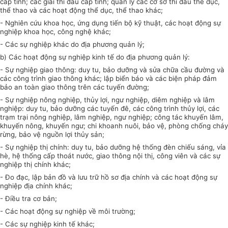
cấp tỉnh; các giải thi đấu cấp tỉnh; quản lý các cơ sở thi đấu thể dục,
thể thao và các hoạt động thể dục, thể thao khác;
- Nghiên cứu khoa học, ứng dụng tiến bộ kỹ thuật, các hoạt động sự
nghiệp khoa học, công nghệ khác;
- Các sự nghiệp khác do địa phương quản lý;
b) Các hoạt động sự nghiệp kinh tế do địa phương quản lý:
- Sự nghiệp giao thông: duy tu, bảo dưỡng và sửa chữa cầu đường và
các công trình giao thông khác; lập biển báo và các biện pháp đảm
bảo an toàn giao thông trên các tuyến đường;
- Sự nghiệp nông nghiệp, thủy lợi, ngư nghiệp, diêm nghiệp và lâm
nghiệp: duy tu, bảo dưỡng các tuyến đê, các công trình thủy lợi, các
trạm trại nông nghiệp, lâm nghiệp, ngư nghiệp; công tác khuyến lâm,
khuyến nông, khuyến ngư; chi khoanh nuôi, bảo vệ, phòng chống cháy
rừng, bảo vệ nguồn lợi thủy sản;
- Sự nghiệp thị chính: duy tu, bảo dưỡng hệ thống đèn chiếu sáng, vỉa
hè, hệ thống cấp thoát nước, giao thông nội thị, công viên và các sự
nghiệp thị chính khác;
- Đo đạc, lập bản đồ và lưu trữ hồ sơ địa chính và các hoạt động sự
nghiệp địa chính khác;
- Điều tra cơ bản;
- Các hoạt động sự nghiệp về môi trường;
- Các sự nghiệp kinh tế khác;