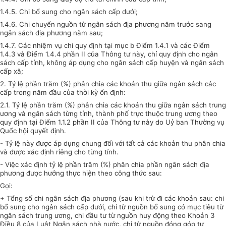
1.4.5. Chi bổ sung cho ngân sách cấp dưới;
1.4.6. Chi chuyển nguồn từ ngân sách địa phương năm trước sang
ngân sách địa phương năm sau;
1.4.7. Các nhiệm vụ chi quy định tại mục b Điểm 1.4.1 và các Điểm
1.4.3 và Điểm 1.4.4 phần II của Thông tư này, chỉ quy định cho ngân
sách cấp tỉnh, không áp dụng cho ngân sách cấp huyện và ngân sách
cấp xã;
2. Tỷ lệ phần trăm (%) phân chia các khoản thu giữa ngân sách các
cấp trong năm đầu của thời kỳ ổn định
:
2.1. Tỷ lệ phần trăm (%) phân chia các khoản thu giữa ngân sách trung
ương và ngân sách từng tỉnh, thành phố trực thuộc trung ương theo
quy định tại Điểm 1.1.2 phần II của Thông tư này do Uỷ ban Thường vụ
Quốc hội quyết định.
- Tỷ lệ này được áp dụng chung đối với tất cả các khoản thu phân chia
và được xác định riêng cho từng tỉnh.
- Việc xác định tỷ lệ phần trăm (%) phân chia phần ngân sách địa
phương được hưởng thực hiện theo công thức sau:
Gọi:
+ Tổng số chi ngân sách địa phương (sau khi trừ đi các khoản sau: chi
bổ sung cho ngân sách cấp dưới, chi từ nguồn bổ sung có mục tiêu từ
ngân sách trung ương, chi đầu tư từ nguồn huy động theo Khoản 3
Điều 8 của Luật Ngân sách nhà nước, chi từ nguồn đóng góp tự