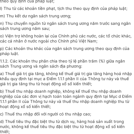
theo quy định của pháp luật;
l) Thu từ các khoản tiền phạt, tịch thu theo quy định của pháp luật;
m) Thu kết dư ngân sách trung ương;
n) Thu chuyển nguồn từ ngân sách trung ương năm trước sang ngân
sách trung ương năm sau;
o) Viện trợ không hoàn lại của Chính phủ các nước, các tổ chức khác,
các cá nhân ở nước ngoài cho Chính phủ Việt Nam;
p) Các khoản thu khác của ngân sách trung ương theo quy định của
pháp luật.
1.1.2. Các khoản thu phân chia theo tỷ lệ phần trăm (%) giữa ngân
sách Trung ương và ngân sách địa phương:
a) Thuế giá trị gia tăng, không kể thuế giá trị gia tăng hàng hoá nhập
khẩu quy định tại mục a Điểm 1.1.1 phần II của Thông tư này và thuế
giá trị gia tăng thu từ hoạt động xổ số kiến thiết;
b) Thuế thu nhập doanh nghiệp, không kể thuế thu nhập doanh
nghiệp của các đơn vị hạch toán toàn ngành quy định tại Mục d Điểm
1.1.1 phần II của Thông tư này và thuế thu nhập doanh nghiệp thu từ
hoạt động xổ số kiến thiết;
c) Thuế thu nhập đối với người có thu nhập cao;
d) Thuế tiêu thụ đặc biệt thu từ dịch vụ, hàng hoá sản xuất trong
nước, không kể thuế tiêu thụ đặc biệt thu từ hoạt động xổ số kiến
thiết;