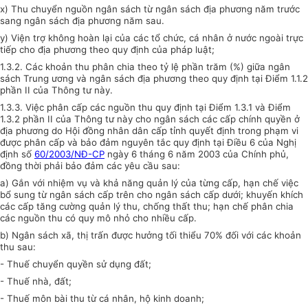
x) Thu chuyển nguồn ngân sách từ ngân sách địa phương năm trước
sang ngân sách địa phương năm sau.
y) Viện trợ không hoàn lại của các tổ chức, cá nhân ở nước ngoài trực
tiếp cho địa phương theo quy định của pháp luật;
1.3.2. Các khoản thu phân chia theo tỷ lệ phần trăm (%) giữa ngân
sách Trung ương và ngân sách địa phương theo quy định tại Điểm 1.1.2
phần II của Thông tư này.
1.3.3. Việc phân cấp các nguồn thu quy định tại Điểm 1.3.1 và Điểm
1.3.2 phần II của Thông tư này cho ngân sách các cấp chính quyền ở
địa phương do Hội đồng nhân dân cấp tỉnh quyết định trong phạm vi
được phân cấp và bảo đảm nguyên tắc quy định tại Điều 6 của Nghị
định số
60/2003/NĐ-CP
ngày 6 tháng 6 năm 2003 của Chính phủ,
đồng thời phải bảo đảm các yêu cầu sau:
a) Gắn với nhiệm vụ và khả năng quản lý của từng cấp, hạn chế việc
bổ sung từ ngân sách cấp trên cho ngân sách cấp dưới; khuyến khích
các cấp tăng cường quản lý thu, chống thất thu; hạn chế phân chia
các nguồn thu có quy mô nhỏ cho nhiều cấp.
b) Ngân sách xã, thị trấn được hưởng tối thiểu 70% đối với các khoản
thu sau:
- Thuế chuyển quyền sử dụng đất;
- Thuế nhà, đất;
- Thuế môn bài thu từ cá nhân, hộ kinh doanh;