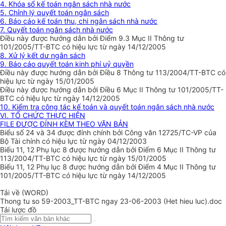
4. Khóa sổ kế toán ngân sách nhà nước
5. Chỉnh lý quyết toán ngân sách
6. Báo cáo kế toán thu, chi ngân sách nhà nước
7. Quyết toán ngân sách nhà nước
Điều này được hướng dẫn bởi Điểm 9.3 Mục II Thông tư
101/2005/TT-BTC có hiệu lực từ ngày 14/12/2005
8. Xử lý kết dư ngân sách
9. Báo cáo quyết toán kinh phí uỷ quyền
Điều này được hướng dẫn bởi Điều 8 Thông tư 113/2004/TT-BTC có
hiệu lực từ ngày 15/01/2005
Điều này được hướng dẫn bởi Điều 6 Mục II Thông tư 101/2005/TT-
BTC có hiệu lực từ ngày 14/12/2005
10. Kiểm tra công tác kế toán và quyết toán ngân sách nhà nước
VI. TỔ CHỨC THỰC HIỆN
FILE ĐƯỢC ĐÍNH KÈM THEO VĂN BẢN
Biểu số 24 và 34 được đính chính bởi Công văn 12725/TC-VP của
Bộ Tài chính có hiệu lực từ ngày 04/12/2003
Biếu 11, 12 Phụ lục 8 được hướng dẫn bởi Điểm 6 Mục II Thông tư
113/2004/TT-BTC có hiệu lực từ ngày 15/01/2005
Biếu 11, 12 Phụ lục 8 được hướng dẫn bởi Điểm 4 Mục II Thông tư
101/2005/TT-BTC có hiệu lực từ ngày 14/12/2005
Tải về (WORD)
Thong tu so 59-2003_TT-BTC ngay 23-06-2003 (Het hieu luc).doc
Tải lược đồ