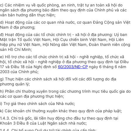
c) Các nhiệm vụ về quốc phòng, an ninh, trật tự an toàn xã hội do
ngân sách địa phương bảo đảm theo quy định của Chính phủ và các
văn bản hướng dẫn thực hiện;
d) Hoạt động của các cơ quan nhà nước, cơ quan Đảng Cộng sản Việt
Nam ở địa phương;
đ) Hoạt động của các tổ chức chính trị - xã hội ở địa phương: Uỷ ban
Mặt trận Tổ quốc Việt Nam, Hội Cựu chiến binh Việt Nam, Hội Liên
hiệp phụ nữ Việt Nam, Hội Nông dân Việt Nam, Đoàn thanh niên cộng
sản Hồ Chí Minh;
e) Hỗ trợ cho các tổ chức chính trị xã hội - nghề nghiệp, tổ chức xã
hội, tổ chức xã hội - nghề nghiệp ở địa phương theo quy định tại Điều
17 và Điều 18 của Nghị định số
60/2003/NĐ-CP
ngày 6 tháng 6 năm
2003 của Chính phủ;
g) Thực hiện các chính sách xã hội đối với các đối tượng do địa
phương quản lý;
h) Phần chi thường xuyên trong các chương trình mục tiêu quốc gia do
các cơ quan địa phương thực hiện;
i) Trợ giá theo chính sách của Nhà nước;
k) Các khoản chi thường xuyên khác theo quy định của pháp luật;
1.4.3. Chi trả gốc, lãi tiền huy động cho đầu tư theo quy định tại
Khoản 3 Điều 8 của Luật Ngân sách nhà nước;
1.4.4. Chi bổ sung Quỹ dự trữ tài chính của cấp tỉnh;