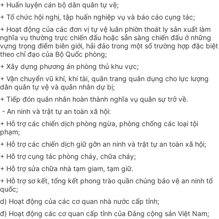
+ Huấn luyện cán bộ dân quân tự vệ;
+ Tổ chức hội nghị, tập huấn nghiệp vụ và báo cáo cụng tác;
+ Hoạt động của các đơn vị tự vệ luân phiờn thoát ly sản xuất làm
nghĩa vụ thường trực chiến đấu hoặc sẵn sàng chiến đấu ở những
vựng trọng điểm biên giới, hải đảo trong một số trường hợp đặc biệt
theo chỉ đạo của Bộ Quốc phòng;
+ Xây dựng phương án phòng thủ khu vực;
+ Vận chuyển vũ khí, khí tài, quân trang quân dụng cho lực lượng
dân quân tự vệ và quân nhân dự bị;
+ Tiếp đón quân nhân hoàn thành nghĩa vụ quân sự trở về.
- An ninh và trật tự an toàn xã hội:
+ Hỗ trợ các chiến dịch phòng ngừa, phòng chống các loại tội
phạm;
+ Hỗ trợ các chiến dịch giữ gỡn an ninh và trật tự an toàn xã hội;
+ Hỗ trợ cụng tác phòng cháy, chữa cháy;
+ Hỗ trợ sửa chữa nhà tạm giam, tạm giữ.
+ Hỗ trợ sơ kết, tổng kết phong trào quần chúng bảo vệ an ninh tổ
quốc;
d) Hoạt động của các cơ quan nhà nước cấp tỉnh;
đ) Hoạt động các cơ quan cấp tỉnh của Đảng cộng sản Việt Nam;