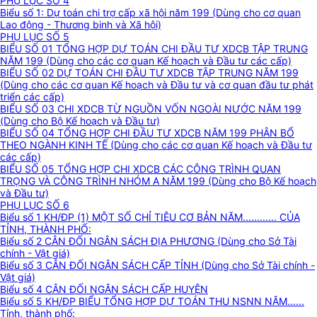
PHỤ LỤC SỐ 4
Biểu số 1: Dự toán chi trợ cấp xã hội năm 199 (Dùng cho cơ quan
Lao động - Thương binh và Xã hội)
PHỤ LỤC SỐ 5
BIỂU SỐ 01 TỔNG HỢP DỰ TOÁN CHI ĐẦU TƯ XDCB TẬP TRUNG
NĂM 199 (Dùng cho các cơ quan Kế hoạch và Đầu tư các cấp)
BIỂU SỐ 02 DỰ TOÁN CHI ĐẦU TƯ XDCB TẬP TRUNG NĂM 199
(Dùng cho các cơ quan Kế hoạch và Đầu tư và cơ quan đầu tư phát
triển các cấp)
BIỂU SỐ 03 CHI XDCB TỪ NGUỒN VỐN NGOÀI NƯỚC NĂM 199
(Dùng cho Bộ Kế hoạch và Đầu tư)
BIỂU SỐ 04 TỔNG HỢP CHI ĐẦU TƯ XDCB NĂM 199 PHÂN BỔ
THEO NGÀNH KINH TẾ (Dùng cho các cơ quan Kế hoạch và Đầu tư
các cấp)
BIỂU SỐ 05 TỔNG HỢP CHI XDCB CÁC CÔNG TRÌNH QUAN
TRỌNG VÀ CÔNG TRÌNH NHÓM A NĂM 199 (Dùng cho Bộ Kế hoạch
và Đầu tư)
PHỤ LỤC SỐ 6
Biểu số 1 KH/ĐP (1) MỘT SỐ CHỈ TIÊU CƠ BẢN NĂM............ CỦA
TỈNH, THÀNH PHỐ:
Biểu số 2 CÂN ĐỐI NGÂN SÁCH ĐỊA PHƯƠNG (Dùng cho Sở Tài
chính - Vật giá)
Biểu số 3 CÂN ĐỐI NGÂN SÁCH CẤP TỈNH (Dùng cho Sở Tài chính -
Vật giá)
Biểu số 4 CÂN ĐỐI NGÂN SÁCH CẤP HUYỆN
Biểu số 5 KH/ĐP BIỂU TỔNG HỢP DỰ TOÁN THU NSNN NĂM......
Tỉnh, thành phố: