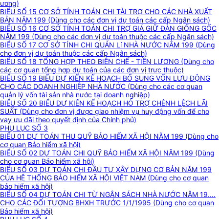
ương)
BIỂU SỐ 15 CƠ SỞ TÍNH TOÁN CHI TÀI TRỢ CHO CÁC NHÀ XUẤT
BẢN NĂM 199 (Dùng cho các đơn vị dự toán các cấp Ngân sách)
BIỂU SỐ 16 CƠ SỞ TÍNH TOÁN CHI TRỢ GIÁ GIỮ ĐÀN GIỐNG GỐC
NĂM 199 (Dùng cho các đơn vị dự toán thuộc các cấp Ngân sách)
BIỂU SỐ 17 CƠ SỞ TÍNH CHI QUẢN Lí NHÀ NƯỚC NĂM 199 (Dùng
cho đơn vị dự toán thuộc các cấp Ngân sách)
BIỂU SỐ 18 TỔNG HỢP THEO BIÊN CHẾ - TIỀN LƯƠNG (Dùng cho
các cơ quan tổng hợp dự toán của các đơn vị trực thuộc)
BIỂU SỐ 19 BIỂU DỰ KIẾN KẾ HOẠCH BỔ SUNG VỐN LƯU ĐỘNG
CHO CÁC DOANH NGHIỆP NHÀ NƯỚC (Dùng cho các cơ quan
quản lý vốn tài sản nhà nước tại doanh nghiệp)
BIỂU SỐ 20 BIỂU DỰ KIẾN KẾ HOẠCH HỖ TRỢ CHÊNH LỆCH LÃI
SUẤT (Dùng cho đơn vị được giao nhiệm vụ huy động vốn để cho
vay ưu đãi theo quyết định của Chính phủ)
PHỤ LỤC SỐ 3
BIỂU 01 DỰ TOÁN THU QUỸ BẢO HIỂM XÃ HỘI NĂM 199 (Dùng cho
cơ quan Bảo hiểm xã hội)
BIỂU SỐ 02 DỰ TOÁN CHI QUỸ BẢO HIỂM XÃ HỘI NĂM 199 (Dùng
cho cơ quan Bảo hiểm xã hội)
BIỂU SỐ 03 DỰ TOÁN CHI ĐẦU TƯ XÂY DỰNG CƠ BẢN NĂM 199
CỦA HỆ THỐNG BẢO HIỂM XÃ HỘI VIỆT NAM (Dùng cho cơ quan
bảo hiểm xã hội)
BIỂU SỐ 04 DỰ TOÁN CHI TỪ NGÂN SÁCH NHÀ NƯỚC NĂM 19....
CHO CÁC ĐỐI TƯỢNG BHXH TRƯỚC 1/1/1995 (Dùng cho cơ quan
Bảo hiểm xã hội)