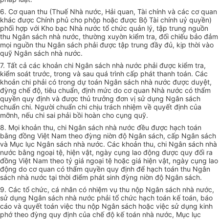
6. Cơ quan thu (Thuế Nhà nước, Hải quan, Tài chính và các cơ quan
khác được Chính phủ cho phộp hoặc được Bộ Tài chính uỷ quyền)
phối hợp với Kho bạc Nhà nước tổ chức quản lý, tập trung nguồn
thu Ngân sách nhà nước, thường xuyờn kiểm tra, đối chiếu bảo đảm
mọi nguồn thu Ngân sách phải được tập trung đầy đủ, kịp thời vào
quỹ Ngân sách nhà nước.
7. Tất cả các khoản chi Ngân sách nhà nước phải được kiểm tra,
kiểm soát trước, trong và sau quá trình cấp phát thanh toán. Các
khoản chi phải có trong dự toán Ngân sách nhà nước được duyệt,
đỳng chế độ, tiêu chuẩn, định mức do cơ quan Nhà nước có thẩm
quyền quy định và được thủ trưởng đơn vị sử dụng Ngân sách
chuẩn chi. Người chuẩn chi chịu trách nhiệm về quyết định của
mỡnh, nếu chi sai phải bồi hoàn cho cụng quỹ.
8. Mọi khoản thu, chi Ngân sách nhà nước đều được hạch toán
bằng đồng Việt Nam theo đỳng niờn độ Ngân sách, cấp Ngân sách
và Mục lục Ngân sách nhà nước. Các khoản thu, chi Ngân sách nhà
nước bằng ngoại tệ, hiện vật, ngày cụng lao động được quy đổi ra
đồng Việt Nam theo tỷ giá ngoại tệ hoặc giá hiện vật, ngày cụng lao
động do cơ quan có thẩm quyền quy định để hạch toán thu Ngân
sách nhà nước tại thời điểm phát sinh đỳng niờn độ Ngân sách.
9. Các tổ chức, cá nhân có nhiệm vụ thu nộp Ngân sách nhà nước,
sử dụng Ngân sách nhà nước phải tổ chức hạch toán kế toán, báo
cáo và quyết toán việc thu nộp Ngân sách hoặc việc sử dụng kinh
phớ theo đỳng quy định của chế độ kế toán nhà nước, Mục lục