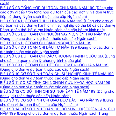
sách)
BIỂU SỐ 03 TỔNG HỢP DỰ TOÁN CHI NSNN NĂM 199 (Dùng cho
các đơn vị cấp trờn tổng hợp dự toán của các đơn vị và đơn vị trực
tiếp sử dụng Ngân sách thuộc các cấp Ngân sách)
BIỂU SỐ 04 DỰ TOÁN THU CHI NSNN NĂM 199 (Dùng cho đơn vị
dự toán và các đơn vị hành chính sự nghiệp có thu kể cả các đơn vị
Đảng, đoàn thể, hội được Ngân sách các cấp hỗ trợ kinh phớ)
BIỂU SỐ 05 DỰ TOÁN CHI NGUỒN VAY NỢ, VIỆN TRỢ NĂM 199
(Dùng cho các đơn vị dự toán thuộc các cấp Ngân sách)
BIỂU SỐ 06 DỰ TOÁN CHI BẰNG NGOẠI TỆ NĂM 199
BIỂU SỐ 07 DỰ TOÁN CHI ĐẦU TƯ NĂM 199 (Dùng cho các đơn vị
dự toán thuộc các cấp Ngân sách)
BIỂU SỐ 08 DỰ TOÁN CHI CÁC CHƯƠNG TRèNH QUỐC GIA (Dùng
cho các cơ quan quản lý chương trình quốc gia)
BIỂU SỐ 09 DỰ TOÁN CHI TIẾT CHI CTMT QUỐC GIA NĂM 199
(Dùng cho đơn vị dự toán thuộc các cấp Ngân sách)
BIỂU SỐ 10 CƠ SỞ TÍNH TOÁN CHI SỰ NGHIỆP KINH TẾ NĂM 199
(Dùng cho đơn vị dự toán thuộc các cấp Ngân sách)
BIỂU SỐ 11 CƠ SỞ TÍNH CHI NGHIấN CỨU KHOA HỌC NĂM 199
(Dùng cho đơn vị dự toán thuộc các cấp Ngân sách)
BIỂU SỐ 12 CƠ SỞ TÍNH CHI SỰ NGHIỆP Y TẾ NĂM 199 (Dùng cho
đơn vị dự toán thuộc các cấp Ngân sách)
BIỂU SỐ 13 CƠ SỞ TÍNH CHI GIÁO DỤC ĐÀO TẠO NĂM 199 (Dùng
cho đơn vị dự toán thuộc các cấp Ngân sách)
BIỂU SỐ 14 CƠ SỞ TÍNH TOÁN CHI BỔ SUNG DỰ TRỮ NHÀ NƯỚC
NĂM 199 (Dùng cho các đơn vị dự toán thuộc Ngân sách Trung