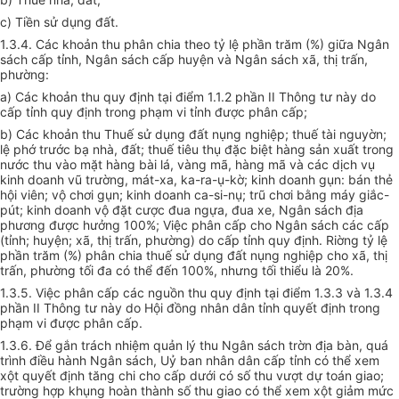
c) Tiền sử dụng đất.
1.3.4. Các khoản thu phân chia theo tỷ lệ phần trăm (%) giữa Ngân
sách cấp tỉnh, Ngân sách cấp huyện và Ngân sách xã, thị trấn,
phường:
a) Các khoản thu quy định tại điểm 1.1.2 phần II Thông tư này do
cấp tỉnh quy định trong phạm vi tỉnh được phân cấp;
b) Các khoản thu Thuế sử dụng đất nụng nghiệp; thuế tài nguyờn;
lệ phớ trước bạ nhà, đất; thuế tiêu thụ đặc biệt hàng sản xuất trong
nước thu vào mặt hàng bài lá, vàng mã, hàng mã và các dịch vụ
kinh doanh vũ trường, mát-xa, ka-ra-ụ-kờ; kinh doanh gụn: bán thẻ
hội viên; vộ chơi gụn; kinh doanh ca-si-nụ; trũ chơi bằng máy giắc-
pút; kinh doanh vộ đặt cược đua ngựa, đua xe, Ngân sách địa
phương được hưởng 100%; Việc phân cấp cho Ngân sách các cấp
(tỉnh; huyện; xã, thị trấn, phường) do cấp tỉnh quy định. Riờng tỷ lệ
phần trăm (%) phân chia thuế sử dụng đất nụng nghiệp cho xã, thị
trấn, phường tối đa có thể đến 100%, nhưng tối thiểu là 20%.
1.3.5. Việc phân cấp các nguồn thu quy định tại điểm 1.3.3 và 1.3.4
phần II Thông tư này do Hội đồng nhân dân tỉnh quyết định trong
phạm vi được phân cấp.
1.3.6. Để gắn trách nhiệm quản lý thu Ngân sách trờn địa bàn, quá
trình điều hành Ngân sách, Uỷ ban nhân dân cấp tỉnh có thể xem
xột quyết định tăng chi cho cấp dưới có số thu vượt dự toán giao;
trường hợp khụng hoàn thành số thu giao có thể xem xột giảm mức