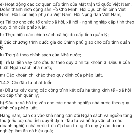
e) Hoạt động các cơ quan cấp tỉnh của Mặt trận tổ quốc Việt Nam,
Đoàn thanh niờn cộng sản Hồ Chớ Minh, Hội Cựu chiến binh Việt
Nam, Hội Liờn hiệp phụ nữ Việt Nam, Hội Nụng dân Việt Nam;
g) Tài trợ cho các tổ chức xã hội, xã hội - nghề nghiệp cấp tỉnh theo
quy định của pháp luật;
h) Thực hiện các chính sách xã hội do cấp tỉnh quản lý;
i) Các chương trình quốc gia do Chính phủ giao cho cấp tỉnh quản
lý;
k) Trợ giá theo chính sách của Nhà nước;
l) Trả lãi tiền vay cho đầu tư theo quy định tại khoản 3, Điều 8 của
Luật Ngân sách nhà nước;
m) Các khoản chi khác theo quy định của pháp luật.
1.4.2. Chi đầu tư phát triển:
a) Đầu tư xây dựng các công trình kết cấu hạ tầng kinh tế - xã hội
do cấp tỉnh quản lý;
b) Đầu tư và hỗ trợ vốn cho các doanh nghiệp nhà nước theo quy
định của pháp luật.
Hàng năm, căn cứ vào khả năng cân đối Ngân sách và nguồn tăng
thu (nếu có) các tỉnh quyết định đầu tư và hỗ trợ vốn cho các
doanh nghiệp nhà nước trờn địa bàn trong đó chỳ ý các doanh
nghiệp làm ăn có hiệu quả;