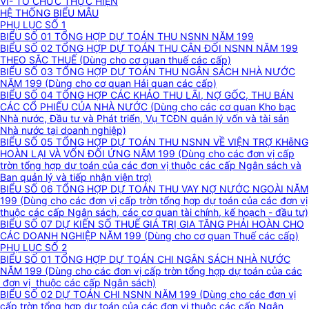
VI- TỔ CHỨC THỰC HIỆN
HỆ THỐNG BIỂU MẪU
PHỤ LỤC SỐ 1
BIỂU SỐ 01 TỔNG HỢP DỰ TOÁN THU NSNN NĂM 199
BIỂU SỐ 02 TỔNG HỢP DỰ TOÁN THU CÂN ĐỐI NSNN NĂM 199
THEO SẮC THUẾ (Dùng cho cơ quan thuế các cấp)
BIỂU SỐ 03 TỔNG HỢP DỰ TOÁN THU NGÂN SÁCH NHÀ NƯỚC
NĂM 199 (Dùng cho cơ quan Hải quan các cấp)
BIỂU SỐ 04 TỔNG HỢP CÁC KHẢO THU LÃI, NỢ GỐC, THU BÁN
CÁC CỔ PHIẾU CỦA NHÀ NƯỚC (Dùng cho các cơ quan Kho bạc
Nhà nước, Đầu tư và Phát triển, Vụ TCĐN quản lý vốn và tài sản
Nhà nước tại doanh nghiệp)
BIỂU SỐ 05 TỔNG HỢP DỰ TOÁN THU NSNN VỀ VIỆN TRỢ KHễNG
HOÀN LẠI VÀ VỐN ĐỐI ỨNG NĂM 199 (Dùng cho các đơn vị cấp
trờn tổng hợp dự toán của các đơn vị thuộc các cấp Ngân sách và
Ban quản lý và tiếp nhận viện trợ)
BIỂU SỐ 06 TỔNG HỢP DỰ TOÁN THU VAY NỢ NƯỚC NGOÀI NĂM
199 (Dùng cho các đơn vị cấp trờn tổng hợp dự toán của các đơn vị
thuộc các cấp Ngân sách, các cơ quan tài chính, kế hoạch - đầu tư)
BIỂU SỐ 07 DỰ KIẾN SỐ THUẾ GIÁ TRỊ GIA TĂNG PHẢI HOÀN CHO
CÁC DOANH NGHIỆP NĂM 199 (Dùng cho cơ quan Thuế các cấp)
PHỤ LỤC SỐ 2
BIỂU SỐ 01 TỔNG HỢP DỰ TOÁN CHI NGÂN SÁCH NHÀ NƯỚC
NĂM 199 (Dùng cho các đơn vị cấp trờn tổng hợp dự toán của các
đơn vị thuộc các cấp Ngân sách)
BIỂU SỐ 02 DỰ TOÁN CHI NSNN NĂM 199 (Dùng cho các đơn vị
cấp trờn tổng hợp dự toán của các đơn vị thuộc các cấp Ngân