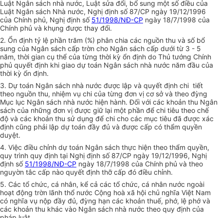
Luật Ngân sách nhà nước, Luật sửa đổi, bổ sung một số điều của
Luật Ngân sách Nhà nước, Nghị định số 87/CP ngày 19/12/1996
của Chính phủ, Nghị định số
51/1998/NĐ-CP
ngày 18/7/1998 của
Chính phủ và khụng được thay đổi.
2. Ổn định tỷ lệ phần trăm (%) phân chia các nguồn thu và số bổ
sung của Ngân sách cấp trờn cho Ngân sách cấp dưới từ 3 - 5
năm, thời gian cụ thể của từng thời kỳ ổn định do Thủ tướng Chính
phủ quyết định khi giao dự toán Ngân sách nhà nước năm đầu của
thời kỳ ổn định.
3. Dự toán Ngân sách nhà nước được lập và quyết định chi tiết
theo nguồn thu, nhiệm vụ chi của từng đơn vị cơ sở và theo đỳng
Mục lục Ngân sách nhà nước hiện hành. Đối với các khoản thu Ngân
sách của những đơn vị được giữ lại một phần để chi tiêu theo chế
độ và các khoản thu sử dụng để chi cho các mục tiêu đã được xác
định cũng phải lập dự toán đầy đủ và được cấp có thẩm quyền
duyệt.
4. Việc điều chỉnh dự toán Ngân sách thực hiện theo thẩm quyền,
quy trình quy định tại Nghị định số 87/CP ngày 19/12/1996, Nghị
định số
51/1998/NĐ-CP
ngày 18/7/1998 của Chính phủ và theo
nguyờn tắc cấp nào quyết định thỡ cấp đó điều chỉnh.
5. Các tổ chức, cá nhân, kể cả các tổ chức, cá nhân nước ngoài
hoạt động trờn lãnh thổ nước Cộng hoà xã hội chủ nghĩa Việt Nam
có nghĩa vụ nộp đầy đủ, đỳng hạn các khoản thuế, phớ, lệ phớ và
các khoản thu khác vào Ngân sách nhà nước theo quy định của
pháp luật.