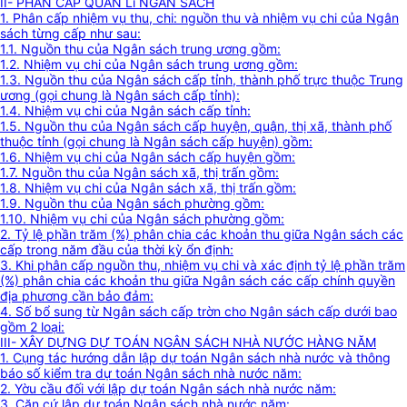
II- PHÂN CẤP QUẢN Lí NGÂN SÁCH
1. Phân cấp nhiệm vụ thu, chi: nguồn thu và nhiệm vụ chi của Ngân
sách từng cấp như sau:
1.1. Nguồn thu của Ngân sách trung ương gồm:
1.2. Nhiệm vụ chi của Ngân sách trung ương gồm:
1.3. Nguồn thu của Ngân sách cấp tỉnh, thành phố trực thuộc Trung
ương (gọi chung là Ngân sách cấp tỉnh):
1.4. Nhiệm vụ chi của Ngân sách cấp tỉnh:
1.5. Nguồn thu của Ngân sách cấp huyện, quận, thị xã, thành phố
thuộc tỉnh (gọi chung là Ngân sách cấp huyện) gồm:
1.6. Nhiệm vụ chi của Ngân sách cấp huyện gồm:
1.7. Nguồn thu của Ngân sách xã, thị trấn gồm:
1.8. Nhiệm vụ chi của Ngân sách xã, thị trấn gồm:
1.9. Nguồn thu của Ngân sách phường gồm:
1.10. Nhiệm vụ chi của Ngân sách phường gồm:
2. Tỷ lệ phần trăm (%) phân chia các khoản thu giữa Ngân sách các
cấp trong năm đầu của thời kỳ ổn định:
3. Khi phân cấp nguồn thu, nhiệm vụ chi và xác định tỷ lệ phần trăm
(%) phân chia các khoản thu giữa Ngân sách các cấp chính quyền
địa phương cần bảo đảm:
4. Số bổ sung từ Ngân sách cấp trờn cho Ngân sách cấp dưới bao
gồm 2 loại:
III- XÂY DỰNG DỰ TOÁN NGÂN SÁCH NHÀ NƯỚC HÀNG NĂM
1. Cụng tác hướng dẫn lập dự toán Ngân sách nhà nước và thông
báo số kiểm tra dự toán Ngân sách nhà nước năm:
2. Yờu cầu đối với lập dự toán Ngân sách nhà nước năm:
3. Căn cứ lập dự toán Ngân sách nhà nước năm: