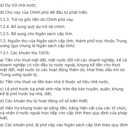
d) Dự trữ nhà nước;
đ) Cho vay của Chính phủ để đầu tư phát triển.
1.2.3. Trả nợ gốc tiền do Chính phủ vay.
1.2.4. Bổ sung quỹ dự trữ tài chính.
1.2.5. Bổ sung cho Ngân sách cấp tỉnh.
1.3. Nguồn thu của Ngân sách cấp tỉnh, thành phố trực thuộc Trung
ương (gọi chung là Ngân sách cấp tỉnh):
1.3.1. Các khoản thu 100%:
a) Tiền cho thuờ mặt đất, mặt nước đối với các doanh nghiệp, kể cả
doanh nghiệp có vốn đầu tư nước ngoài, khụng kể tiền cho thuờ
mặt đất, mặt nước từ các hoạt động thăm dũ, khai thác dầu khí do
Trung ương quản lý;
b) Tiền cho thuờ và tiền bán nhà ở thuộc sở hữu nhà nước;
c) Lệ phớ trước bạ phát sinh nộp trờn địa bàn huyện, quận; khụng
kể lệ phớ trước bạ nhà, đất;
d) Các khoản thu từ hoạt động xổ số kiến thiết;
đ) Viện trợ khụng hoàn lại bằng tiền, bằng hiện vật của các tổ chức,
cá nhân ở nước ngoài trực tiếp cho cấp tỉnh theo quy định của pháp
luật;
e) Các khoản phớ, lệ phớ nộp vào Ngân sách cấp tỉnh theo quy định