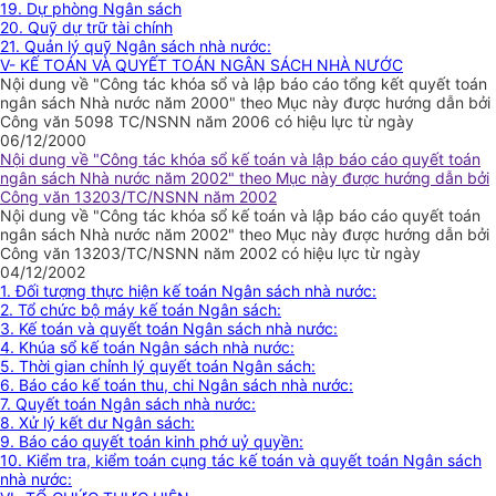
19. Dự phòng Ngân sách
20. Quỹ dự trữ tài chính
21. Quản lý quỹ Ngân sách nhà nước:
V- KẾ TOÁN VÀ QUYẾT TOÁN NGÂN SÁCH NHÀ NƯỚC
Nội dung về "Công tác khóa sổ và lập báo cáo tổng kết quyết toán
ngân sách Nhà nước năm 2000" theo Mục này được hướng dẫn bởi
Công văn 5098 TC/NSNN năm 2006 có hiệu lực từ ngày
06/12/2000
Nội dung về "Công tác khóa sổ kế toán và lập báo cáo quyết toán
ngân sách Nhà nước năm 2002" theo Mục này được hướng dẫn bởi
Công văn 13203/TC/NSNN năm 2002
Nội dung về "Công tác khóa sổ kế toán và lập báo cáo quyết toán
ngân sách Nhà nước năm 2002" theo Mục này được hướng dẫn bởi
Công văn 13203/TC/NSNN năm 2002 có hiệu lực từ ngày
04/12/2002
1. Đối tượng thực hiện kế toán Ngân sách nhà nước:
2. Tổ chức bộ máy kế toán Ngân sách:
3. Kế toán và quyết toán Ngân sách nhà nước:
4. Khúa sổ kế toán Ngân sách nhà nước:
5. Thời gian chỉnh lý quyết toán Ngân sách:
6. Báo cáo kế toán thu, chi Ngân sách nhà nước:
7. Quyết toán Ngân sách nhà nước:
8. Xử lý kết dư Ngân sách:
9. Báo cáo quyết toán kinh phớ uỷ quyền:
10. Kiểm tra, kiểm toán cụng tác kế toán và quyết toán Ngân sách
nhà nước: