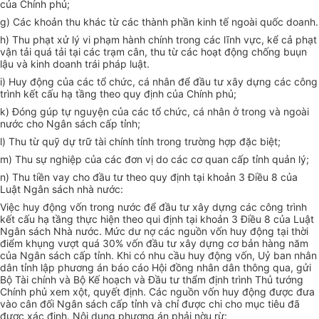
của Chính phủ;
g) Các khoản thu khác từ các thành phần kinh tế ngoài quốc doanh.
h) Thu phạt xử lý vi phạm hành chính trong các lĩnh vực, kể cả phạt
vận tải quá tải tại các trạm cân, thu từ các hoạt động chống buụn
lậu và kinh doanh trái pháp luật.
i) Huy động của các tổ chức, cá nhân để đầu tư xây dựng các công
trình kết cấu hạ tầng theo quy định của Chính phủ;
k) Đóng gúp tự nguyện của các tổ chức, cá nhân ở trong và ngoài
nước cho Ngân sách cấp tỉnh;
l) Thu từ quỹ dự trữ tài chính tỉnh trong trường hợp đặc biệt;
m) Thu sự nghiệp của các đơn vị do các cơ quan cấp tỉnh quản lý;
n) Thu tiền vay cho đầu tư theo quy định tại khoản 3 Điều 8 của
Luật Ngân sách nhà nước:
Việc huy động vốn trong nước để đầu tư xây dựng các công trình
kết cấu hạ tầng thực hiện theo qui định tại khoản 3 Điều 8 của Luật
Ngân sách Nhà nước. Mức dư nợ các nguồn vốn huy động tại thời
điểm khụng vượt quá 30% vốn đầu tư xây dựng cơ bản hàng năm
của Ngân sách cấp tỉnh. Khi có nhu cầu huy động vốn, Uỷ ban nhân
dân tỉnh lập phương án báo cáo Hội đồng nhân dân thông qua, gửi
Bộ Tài chính và Bộ Kế hoạch và Đầu tư thẩm định trình Thủ tướng
Chính phủ xem xột, quyết định. Các nguồn vốn huy động được đưa
vào cân đối Ngân sách cấp tỉnh và chỉ được chi cho mục tiêu đã
được xác định. Nội dung phương án phải nờu rừ: