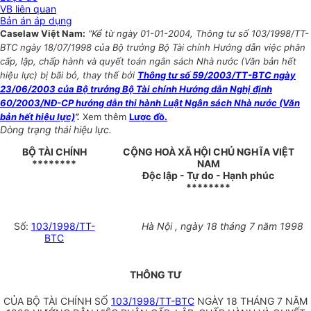
VB liên quan
Bản án áp dụng
Caselaw Việt Nam:
“Kể từ ngày 01-01-2004, Thông tư số 103/1998/TT-
BTC ngày 18/07/1998 của Bộ trưởng Bộ Tài chính Hướng dẫn việc phân
cấp, lập, chấp hành và quyết toán ngân sách Nhà nước (Văn bản hết
hiệu lực) bị bãi bỏ, thay thế bởi
Thông tư số 59/2003/TT-BTC ngày
23/06/2003 của Bộ trưởng Bộ Tài chính Hướng dẫn Nghị định
60/2003/NĐ-CP hướng dẫn thi hành Luật Ngân sách Nhà nước (Văn
bản hết hiệu lực)
”.
Xem thêm
Lược đồ.
Dòng trạng thái hiệu lực.
BỘ TÀI CHÍNH
CỘNG HOÀ XÃ HỘI CHỦ NGHĨA VIỆT
********
NAM
Độc lập - Tự do - Hạnh phúc
********
Số:
103/1998/TT-
Hà Nội , ngày 18 tháng 7 năm 1998
BTC
THÔNG TƯ
CỦA BỘ TÀI CHÍNH SỐ
103/1998/TT-BTC
NGÀY 18 THÁNG 7 NĂM