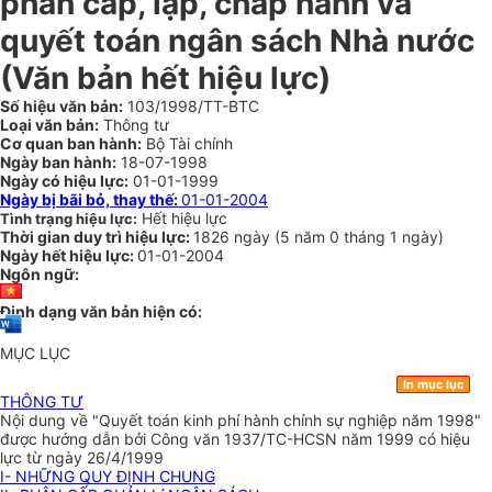
phân cấp, lập, chấp hành và
quyết toán ngân sách Nhà nước
(Văn bản hết hiệu lực)
Số hiệu văn bản:
103/1998/TT-BTC
Loại văn bản:
Thông tư
Cơ quan ban hành:
Bộ Tài chính
Ngày ban hành:
18-07-1998
Ngày có hiệu lực:
01-01-1999
Ngày bị bãi bỏ, thay thế:
01-01-2004
Hết hiệu lực
Tình trạng hiệu lực:
Thời gian duy trì hiệu lực:
1826 ngày
(
5 năm
0 tháng
1 ngày
)
Ngày hết hiệu lực:
01-01-2004
Ngôn ngữ:
Định dạng văn bản hiện có:
MỤC LỤC
In mục lục
THÔNG TƯ
Nội dung về "Quyết toán kinh phí hành chính sự nghiệp năm 1998"
được hướng dẫn bởi Công văn 1937/TC-HCSN năm 1999 có hiệu
lực từ ngày 26/4/1999
I- NHỮNG QUY ĐỊNH CHUNG