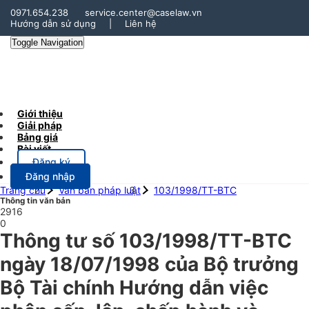
0971.654.238
service.center@caselaw.vn
Hướng dẫn sử dụng
|
Liên hệ
Toggle Navigation
Giới thiệu
Giải pháp
Bảng giá
Bài viết
Đăng ký
Đăng nhập
Trang chủ
Văn bản pháp luật
103/1998/TT-BTC
Thông tin văn bản
2916
0
Thông tư số 103/1998/TT-BTC
ngày 18/07/1998 của Bộ trưởng
Bộ Tài chính Hướng dẫn việc