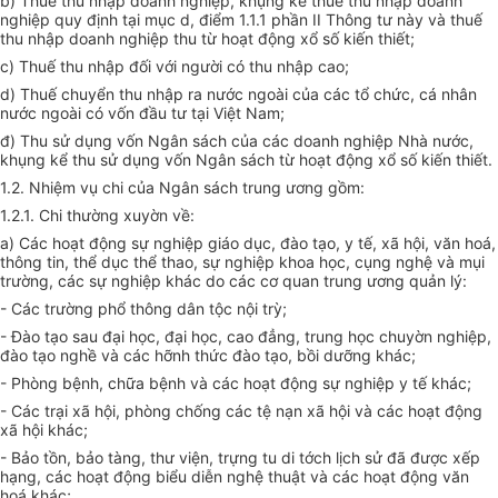
b) Thuế thu nhập doanh nghiệp, khụng kể thuế thu nhập doanh
nghiệp quy định tại mục d, điểm 1.1.1 phần II Thông tư này và thuế
thu nhập doanh nghiệp thu từ hoạt động xổ số kiến thiết;
c) Thuế thu nhập đối với người có thu nhập cao;
d) Thuế chuyển thu nhập ra nước ngoài của các tổ chức, cá nhân
nước ngoài có vốn đầu tư tại Việt Nam;
đ) Thu sử dụng vốn Ngân sách của các doanh nghiệp Nhà nước,
khụng kể thu sử dụng vốn Ngân sách từ hoạt động xổ số kiến thiết.
1.2. Nhiệm vụ chi của Ngân sách trung ương gồm:
1.2.1. Chi thường xuyờn về:
a) Các hoạt động sự nghiệp giáo dục, đào tạo, y tế, xã hội, văn hoá,
thông tin, thể dục thể thao, sự nghiệp khoa học, cụng nghệ và mụi
trường, các sự nghiệp khác do các cơ quan trung ương quản lý:
- Các trường phổ thông dân tộc nội trỳ;
- Đào tạo sau đại học, đại học, cao đẳng, trung học chuyờn nghiệp,
đào tạo nghề và các hỡnh thức đào tạo, bồi dưỡng khác;
- Phòng bệnh, chữa bệnh và các hoạt động sự nghiệp y tế khác;
- Các trại xã hội, phòng chống các tệ nạn xã hội và các hoạt động
xã hội khác;
- Bảo tồn, bảo tàng, thư viện, trựng tu di tớch lịch sử đã được xếp
hạng, các hoạt động biểu diễn nghệ thuật và các hoạt động văn
hoá khác;