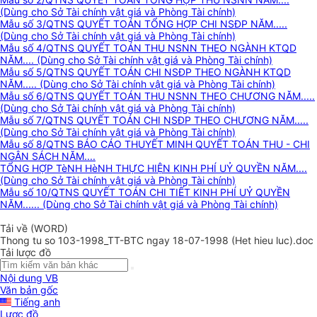
(Dùng cho Sở Tài chính vật giá và Phòng Tài chính)
Mẫu số 3/QTNS QUYẾT TOÁN TỔNG HỢP CHI NSĐP NĂM.....
(Dùng cho Sở Tài chính vật giá và Phòng Tài chính)
Mẫu số 4/QTNS QUYẾT TOÁN THU NSNN THEO NGÀNH KTQD
NĂM.... (Dùng cho Sở Tài chính vật giá và Phòng Tài chính)
Mẫu số 5/QTNS QUYẾT TOÁN CHI NSĐP THEO NGÀNH KTQD
NĂM..... (Dùng cho Sở Tài chính vật giá và Phòng Tài chính)
Mẫu số 6/QTNS QUYẾT TOÁN THU NSNN THEO CHƯƠNG NĂM.....
(Dùng cho Sở Tài chính vật giá và Phòng Tài chính)
Mẫu số 7/QTNS QUYẾT TOÁN CHI NSĐP THEO CHƯƠNG NĂM.....
(Dùng cho Sở Tài chính vật giá và Phòng Tài chính)
Mẫu số 8/QTNS BÁO CÁO THUYẾT MINH QUYẾT TOÁN THU - CHI
NGÂN SÁCH NĂM....
TỔNG HỢP TèNH HèNH THỰC HIỆN KINH PHÍ UỶ QUYỀN NĂM....
(Dùng cho Sở Tài chính vật giá và Phòng Tài chính)
Mẫu số 10/QTNS QUYẾT TOÁN CHI TIẾT KINH PHÍ UỶ QUYỀN
NĂM...... (Dùng cho Sở Tài chính vật giá và Phòng Tài chính)
Tải về (WORD)
Thong tu so 103-1998_TT-BTC ngay 18-07-1998 (Het hieu luc).doc
Tải lược đồ
Nội dung VB
Văn bản gốc
Tiếng anh
Lược đồ