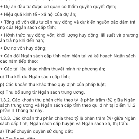
+ Dự án đầu tư được cơ quan có thẩm quyền quyết định;
+ Hiệu quả kinh tế - xã hội của dự án;
+ Tổng số vốn đầu tư cần huy động và dự kiến nguồn bảo đảm trả
nợ của Ngân sách cấp tỉnh;
+ Hỡnh thức huy động vốn; khối lượng huy động; lãi suất và phương
án trả nợ khi đến hạn;
+ Dư nợ vốn huy động;
+ Cân đối Ngân sách cấp tỉnh năm hiện tại và kế hoạch Ngân sách
các năm tiếp theo;
+ Các tài liệu khác nhằm thuyết minh rừ phương án;
o) Thu kết dư Ngân sách cấp tỉnh;
p) Các khoản thu khác theo quy định của pháp luật;
q) Thu bổ sung từ Ngân sách trung ương.
1.3.2. Các khoản thu phân chia theo tỷ lệ phần trăm (%) giữa Ngân
sách trung ương và Ngân sách cấp tỉnh theo qui định tại điểm 1.1.2
phần II Thông tư này.
1.3.3. Các khoản thu phân chia theo tỷ lệ phần trăm (%) giữa Ngân
sách cấp tỉnh, Ngân sách cấp huyện và Ngân sách xã, thị trấn:
a) Thuế chuyển quyền sử dụng đất;
b) Thuế nhà, đất;