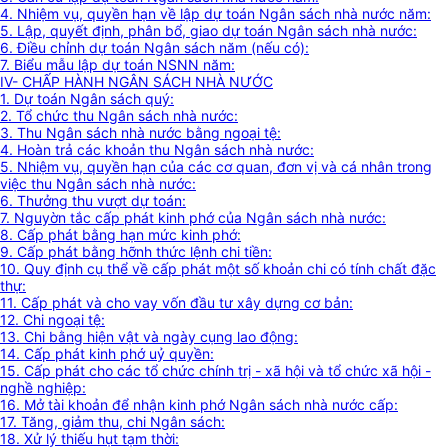
4. Nhiệm vụ, quyền hạn về lập dự toán Ngân sách nhà nước năm:
5. Lập, quyết định, phân bổ, giao dự toán Ngân sách nhà nước:
6. Điều chỉnh dự toán Ngân sách năm (nếu có):
7. Biểu mẫu lập dự toán NSNN năm:
IV- CHẤP HÀNH NGÂN SÁCH NHÀ NƯỚC
1. Dự toán Ngân sách quý:
2. Tổ chức thu Ngân sách nhà nước:
3. Thu Ngân sách nhà nước bằng ngoại tệ:
4. Hoàn trả các khoản thu Ngân sách nhà nước:
5. Nhiệm vụ, quyền hạn của các cơ quan, đơn vị và cá nhân trong
việc thu Ngân sách nhà nước:
6. Thưởng thu vượt dự toán:
7. Nguyờn tắc cấp phát kinh phớ của Ngân sách nhà nước:
8. Cấp phát bằng hạn mức kinh phớ:
9. Cấp phát bằng hỡnh thức lệnh chi tiền:
10. Quy định cụ thể về cấp phát một số khoản chi có tính chất đặc
thự:
11. Cấp phát và cho vay vốn đầu tư xây dựng cơ bản:
12. Chi ngoại tệ:
13. Chi bằng hiện vật và ngày cụng lao động:
14. Cấp phát kinh phớ uỷ quyền:
15. Cấp phát cho các tổ chức chính trị - xã hội và tổ chức xã hội -
nghề nghiệp:
16. Mở tài khoản để nhận kinh phớ Ngân sách nhà nước cấp:
17. Tăng, giảm thu, chi Ngân sách:
18. Xử lý thiếu hụt tạm thời: