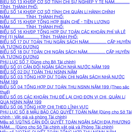
BIỂU SỐ 13 KH/ĐP CƠ SỞ TÍNH CHI SỰ NGHIỆP Y TẾ NĂM.............
TỈNH, THÀNH PHỐ:
BIỂU SỐ 14 KH/ĐP CƠ SỞ TÍNH CHI QUẢN Lí HÀNH CHÍNH
NĂM............. TỈNH, THÀNH PHỐ:
BIỂU SỐ 15 KH/ĐP TỔNG HỢP BIấN CHẾ - TIỀN LƯƠNG
NĂM............. TỈNH, THÀNH PHỐ:
BIỂU SỐ 16 KH/ĐP TỔNG HỢP DỰ TOÁN CÁC KHOẢN PHÍ VÀ LỆ
PHÍ (1) NĂM............. TỈNH, THÀNH PHỐ:
BIỂU SỐ 17 DỰ TOÁN THU NGÂN SÁCH NĂM............... CẤP HUYỆN
VÀ TƯƠNG ĐƯƠNG
BIỂU SỐ 18 DỰ TOÁN CHI NGÂN SÁCH NĂM............... CẤP HUYỆN
VÀ TƯƠNG ĐƯƠNG
PHỤ LỤC SỐ 7 (Dùng cho Bộ Tài chính)
BIỂU SỐ 01 CÂN ĐỐI NGÂN SÁCH NHÀ NƯỚC NĂM 199
BIỂU SỐ 02 DỰ TOÁN THU NSNN NĂM
BIỂU SỐ 03 TỔNG HỢP DỰ TOÁN CHI NGÂN SÁCH NHÀ NƯỚC
NĂM 199
BIỂU SỐ 04 TỔNG HỢP DỰ TOÁN THU NSNN NĂM 199 (Theo sắc
thuế)
BIỂU SỐ 05 CÁC KHOẢN THU ĐỂ LẠI CHO ĐƠN VỊ CHI, QUẢN Lí
QUA NSNN NĂM 199
BIỂU SỐ 06 TỔNG HỢP CHI THEO LĨNH VỰC
PHỤ LỤC SỐ 8 MẪU BÁO CÁO QUYẾT TOÁN NĂM (Dùng cho Sở Tài
chính - Vật giá và phòng Tài chính)
Mẫu số 1/QTNS CÂN ĐỐI QUYẾT TOÁN NGÂN SÁCH ĐỊA PHƯƠNG
NĂM.... (Dùng cho Sở Tài chính vật giá và Phòng Tài chính)
Mẫu số 2/QTNS QUYẾT TOÁN TỔNG HỢP THU NSNN NĂM....