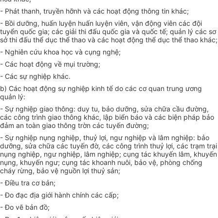
- Phát thanh, truyền hỡnh và các hoạt động thông tin khác;
- Bồi dưỡng, huấn luyện huấn luyện viên, vận động viên các đội
tuyển quốc gia; các giải thi đấu quốc gia và quốc tế; quản lý các sơ
sở thi đấu thể dục thể thao và các hoạt động thể dục thể thao khác;
- Nghiên cứu khoa học và cụng nghệ;
- Các hoạt động về mụi trường;
- Các sự nghiệp khác.
b) Các hoạt động sự nghiệp kinh tế do các cơ quan trung ương
quản lý:
- Sự nghiệp giao thông: duy tu, bảo dưỡng, sửa chữa cầu đường,
các công trình giao thông khác, lập biển báo và các biện pháp bảo
đảm an toàn giao thông trờn các tuyến đường;
- Sự nghiệp nụng nghiệp, thuỷ lợi, ngư nghiệp và lâm nghiệp: bảo
dưỡng, sửa chữa các tuyến đờ, các công trình thuỷ lợi, các trạm trại
nụng nghiệp, ngư nghiệp, lâm nghiệp; cụng tác khuyến lâm, khuyến
nụng, khuyến ngư; cụng tác khoanh nuôi, bảo vệ, phòng chống
cháy rừng, bảo vệ nguồn lợi thuỷ sản;
- Điều tra cơ bản;
- Đo đạc địa giới hành chính các cấp;
- Đo vẽ bản đồ;