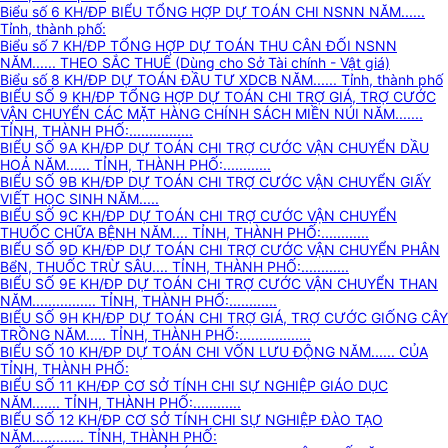
Biểu số 6 KH/ĐP BIỂU TỔNG HỢP DỰ TOÁN CHI NSNN NĂM......
Tỉnh, thành phố:
Biểu số 7 KH/ĐP TỔNG HỢP DỰ TOÁN THU CÂN ĐỐI NSNN
NĂM...... THEO SẮC THUẾ (Dùng cho Sở Tài chính - Vật giá)
Biểu số 8 KH/ĐP DỰ TOÁN ĐẦU TƯ XDCB NĂM...... Tỉnh, thành phố
BIỂU SỐ 9 KH/ĐP TỔNG HỢP DỰ TOÁN CHI TRỢ GIÁ, TRỢ CƯỚC
VẬN CHUYỂN CÁC MẶT HÀNG CHÍNH SÁCH MIỀN NÚI NĂM.......
TỈNH, THÀNH PHỐ:................
BIỂU SỐ 9A KH/ĐP DỰ TOÁN CHI TRỢ CƯỚC VẬN CHUYỂN DẦU
HOẢ NĂM...... TỈNH, THÀNH PHỐ:............
BIỂU SỐ 9B KH/ĐP DỰ TOÁN CHI TRỢ CƯỚC VẬN CHUYỂN GIẤY
VIẾT HỌC SINH NĂM.....
BIỂU SỐ 9C KH/ĐP DỰ TOÁN CHI TRỢ CƯỚC VẬN CHUYỂN
THUỐC CHỮA BỆNH NĂM.... TỈNH, THÀNH PHỐ:............
BIỂU SỐ 9D KH/ĐP DỰ TOÁN CHI TRỢ CƯỚC VẬN CHUYỂN PHÂN
BểN, THUỐC TRỪ SÂU.... TỈNH, THÀNH PHỐ:............
BIỂU SỐ 9E KH/ĐP DỰ TOÁN CHI TRỢ CƯỚC VẬN CHUYỂN THAN
NĂM................ TỈNH, THÀNH PHỐ:............
BIỂU SỐ 9H KH/ĐP DỰ TOÁN CHI TRỢ GIÁ, TRỢ CƯỚC GIỐNG CÂY
TRỒNG NĂM..... TỈNH, THÀNH PHỐ:..................
BIỂU SỐ 10 KH/ĐP DỰ TOÁN CHI VỐN LƯU ĐỘNG NĂM...... CỦA
TỈNH, THÀNH PHỐ:
BIỂU SỐ 11 KH/ĐP CƠ SỞ TÍNH CHI SỰ NGHIỆP GIÁO DỤC
NĂM....... TỈNH, THÀNH PHỐ:............
BIỂU SỐ 12 KH/ĐP CƠ SỞ TÍNH CHI SỰ NGHIỆP ĐÀO TẠO
NĂM............. TỈNH, THÀNH PHỐ: