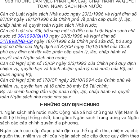
1998 HƯỚNG DẪN VIỆC PHÂN CẤP, LẬP, CHẤP HÀNH VÀ QUYẾT
TOÁN NGÂN SÁCH NHÀ NƯỚC
Căn cứ Luật Ngân sách Nhà nước ngày 20/3/1996 và Nghị định số
87/CP ngày 19/12/1996 của Chính phủ về phân cấp quản lý, lập,
chấp hành và quyết toán Ngân sách Nhà Nước;
Căn cứ Luật sửa đổi, bổ sung một số điều của Luật Ngân sách nhà
nước số
06/1998/QH10
ngày 20/5/1998 và Nghị định số
51/1998/NĐ-CP
ngày 18/7/1998 của Chính phủ sửa đổi, bổ sung
một số điều của Nghị định số 87/CP ngày 19/12/1996 của Chính
phủ quy định chi tiết việc phân cấp quản lý, lập, chấp hành và
quyết toán Ngân sách nhà nước;
Căn cứ Nghị định số 15/CP ngày 2/3/1993 của Chính phủ quy định
nhiệm vụ, quyền hạn và trách nhiệm quản lý nhà nước của Bộ, cơ
quan ngang Bộ;
Căn cứ Nghị định số 178/CP ngày 28/10/1994 của Chính phủ về
nhiệm vụ, quyền hạn và tổ chức bộ máy Bộ Tài chính;
Bộ Tài chính hướng dẫn việc phân cấp, lập, chấp hành và quyết
toán Ngân sách nhà nước như sau:
I- NHỮNG QUY ĐỊNH CHUNG
1. Ngân sách nhà nước nước Cộng hũa xã hội chủ nghĩa Việt Nam là
một hệ thống thống nhất, bao gồm: Ngân sách Trung ương và Ngân
sách các cấp chính quyền địa phương.
Ngân sách các cấp được phân định cụ thể nguồn thu, nhiệm vụ chi;
nguồn thu, nhiệm vụ chi của Ngân sách các cấp được quy định theo