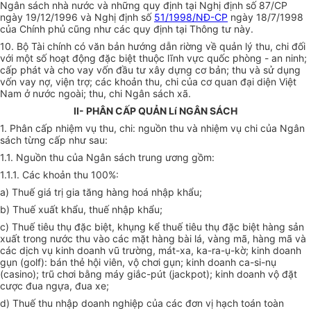
Ngân sách nhà nước và những quy định tại Nghị định số 87/CP
ngày 19/12/1996 và Nghị định số
51/1998/NĐ-CP
ngày 18/7/1998
của Chính phủ cũng như các quy định tại Thông tư này.
10. Bộ Tài chính có văn bản hướng dẫn riờng về quản lý thu, chi đối
với một số hoạt động đặc biệt thuộc lĩnh vực quốc phòng - an ninh;
cấp phát và cho vay vốn đầu tư xây dựng cơ bản; thu và sử dụng
vốn vay nợ, viện trợ; các khoản thu, chi của cơ quan đại diện Việt
Nam ở nước ngoài; thu, chi Ngân sách xã.
II- PHÂN CẤP QUẢN Lí NGÂN SÁCH
1. Phân cấp nhiệm vụ thu, chi: nguồn thu và nhiệm vụ chi của Ngân
sách từng cấp như sau:
1.1. Nguồn thu của Ngân sách trung ương gồm:
1.1.1. Các khoản thu 100%:
a) Thuế giá trị gia tăng hàng hoá nhập khẩu;
b) Thuế xuất khẩu, thuế nhập khẩu;
c) Thuế tiêu thụ đặc biệt, khụng kể thuế tiêu thụ đặc biệt hàng sản
xuất trong nước thu vào các mặt hàng bài lá, vàng mã, hàng mã và
các dịch vụ kinh doanh vũ trường, mát-xa, ka-ra-ụ-kờ; kinh doanh
gụn (golf): bán thẻ hội viên, vộ chơi gụn; kinh doanh ca-si-nụ
(casino); trũ chơi bằng máy giắc-pút (jackpot); kinh doanh vộ đặt
cược đua ngựa, đua xe;
d) Thuế thu nhập doanh nghiệp của các đơn vị hạch toán toàn