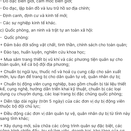
- Đo đạc biên giới, cắm mốc biên giới;
- Đo đạc, lập bản đồ và lưu trữ hồ sơ địa chính;
- Định canh, định cư và kinh tế mới;
- Các sự nghiệp kinh tế khác.
c) Quốc phòng, an ninh và trật tự an toàn xã hội:
- Quốc phòng:
+ Đảm bảo đời sống vật chất, tinh thần, chính sách cho toàn quân;
+ Đào tạo, huấn luyện, nghiên cứu khoa học;
+ Mua sắm trang thiết bị vũ khí và các phương tiện quân sự cho
toàn quân, kể cả bộ đội địa phương;
+ Chuẩn bị ngũi lựu, thuốc nổ và hoả cụ cung cấp cho sản xuất
mỡn, lựu đạn để trang bị cho dân quân tự vệ, quân nhân dự bị;
+ Chuẩn bị động viên cụng nghiệp, bao gồm chuẩn bị tài liệu thiết
kế, cụng nghệ, hướng dẫn triển khai kỹ thuật, chuẩn bị các loại
dụng cụ chuyờn dựng, các loại trang bị đặc chủng quốc phòng;
+ Diễn tập dài ngày (trờn 5 ngày) của các đơn vị dự bị động viên
thuộc bộ đội chủ lực;
+ Điều động các đơn vị dân quân tự vệ, quân nhân dự bị từ tỉnh này
sang tỉnh khác;
+ Xây dựng mới, sửa chữa các công trình quân sự đặc biệt, các
công trình chiến đấu, trụ sở làm việc, doanh trại, kho tàng của cơ