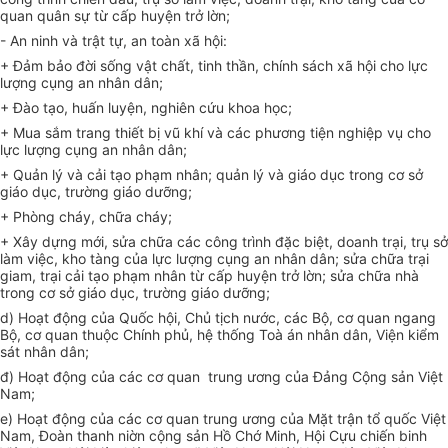
quan quân sự từ cấp huyện trở lờn;
- An ninh và trật tự, an toàn xã hội:
+ Đảm bảo đời sống vật chất, tinh thần, chính sách xã hội cho lực
lượng cụng an nhân dân;
+ Đào tạo, huấn luyện, nghiên cứu khoa học;
+ Mua sắm trang thiết bị vũ khí và các phương tiện nghiệp vụ cho
lực lượng cụng an nhân dân;
+ Quản lý và cải tạo phạm nhân; quản lý và giáo dục trong cơ sở
giáo dục, trường giáo dưỡng;
+ Phòng cháy, chữa cháy;
+ Xây dựng mới, sửa chữa các công trình đặc biệt, doanh trại, trụ sở
làm việc, kho tàng của lực lượng cụng an nhân dân; sửa chữa trại
giam, trại cải tạo phạm nhân từ cấp huyện trở lờn; sửa chữa nhà
trong cơ sở giáo dục, trường giáo dưỡng;
d) Hoạt động của Quốc hội, Chủ tịch nước, các Bộ, cơ quan ngang
Bộ, cơ quan thuộc Chính phủ, hệ thống Toà án nhân dân, Viện kiểm
sát nhân dân;
đ) Hoạt động của các cơ quan trung ương của Đảng Cộng sản Việt
Nam;
e) Hoạt động của các cơ quan trung ương của Mặt trận tổ quốc Việt
Nam, Đoàn thanh niờn cộng sản Hồ Chớ Minh, Hội Cựu chiến binh