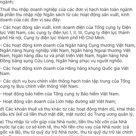
ngành;
Thuế thu nhập doanh nghiệp của các đơn vị hạch toán toàn ngành
là phần thu nhập nộp Ngân sách từ các hoạt động sản xuất, kinh
doanh của các đơn vị sau đây:
- Các hoạt động sản xuất, kinh doanh điện của Tổng cụng ty Điện
lực Việt Nam, các cụng ty điện lực I, II, III, Cụng ty điện lực thành
phố Hà nội, Cụng ty điện lực thành phố Hồ Chớ Minh.
- Các hoạt động kinh doanh của Ngân hàng Cụng thương Việt Nam,
Ngân hàng Nụng nghiệp Việt Nam, Ngân hàng Ngoại thương Việt
Nam, Ngân hàng đầu tư và phát triển Việt Nam, Ngân hàng Nhà
Đồng bằng sụng Cửu Long, Ngân hàng phục vụ người nghốo.
- Các hoạt động kinh doanh của Hãng hàng khụng Quốc gia Việt
Nam.
- Các dịch vụ bưu chính viễn thông hạch toán tập trung của Tổng
cụng ty Bưu chính viễn thông Việt Nam.
- Hoạt động bảo hiểm của Tổng cụng ty Bảo hiểm Việt Nam.
- Hoạt động vận doanh của Liờn hiệp đường sắt Việt Nam;
đ) Các khoản thuế và thu khác từ các hoạt động thăm dũ, khai thác
dầu khí (kể cả tiền thuờ mặt đất, mặt nước) do Trung ương quản lý;
e) Thu nhập từ vốn gúp của Nhà nước, tiền thu hồi vốn của Nhà
nước tại các cơ sở kinh tế, thu hồi tiền cho vay của Nhà nước (cả
gốc và lãi), thu từ quỹ dự trữ Nhà nước, thu từ quỹ dự trữ tài chính