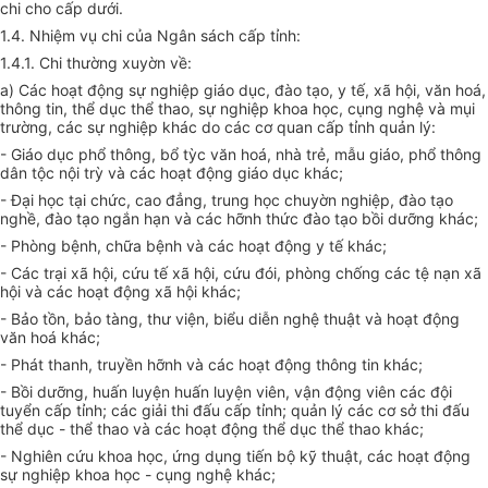
chi cho cấp dưới.
1.4. Nhiệm vụ chi của Ngân sách cấp tỉnh:
1.4.1. Chi thường xuyờn về:
a) Các hoạt động sự nghiệp giáo dục, đào tạo, y tế, xã hội, văn hoá,
thông tin, thể dục thể thao, sự nghiệp khoa học, cụng nghệ và mụi
trường, các sự nghiệp khác do các cơ quan cấp tỉnh quản lý:
- Giáo dục phổ thông, bổ tỳc văn hoá, nhà trẻ, mẫu giáo, phổ thông
dân tộc nội trỳ và các hoạt động giáo dục khác;
- Đại học tại chức, cao đẳng, trung học chuyờn nghiệp, đào tạo
nghề, đào tạo ngắn hạn và các hỡnh thức đào tạo bồi dưỡng khác;
- Phòng bệnh, chữa bệnh và các hoạt động y tế khác;
- Các trại xã hội, cứu tế xã hội, cứu đói, phòng chống các tệ nạn xã
hội và các hoạt động xã hội khác;
- Bảo tồn, bảo tàng, thư viện, biểu diễn nghệ thuật và hoạt động
văn hoá khác;
- Phát thanh, truyền hỡnh và các hoạt động thông tin khác;
- Bồi dưỡng, huấn luyện huấn luyện viên, vận động viên các đội
tuyển cấp tỉnh; các giải thi đấu cấp tỉnh; quản lý các cơ sở thi đấu
thể dục - thể thao và các hoạt động thể dục thể thao khác;
- Nghiên cứu khoa học, ứng dụng tiến bộ kỹ thuật, các hoạt động
sự nghiệp khoa học - cụng nghệ khác;