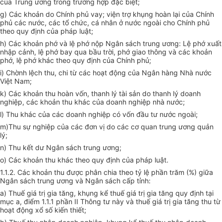
của Trung ương trong trường hợp đặc biệt;
g) Các khoản do Chính phủ vay; viện trợ khụng hoàn lại của Chính
phủ các nước, các tổ chức, cá nhân ở nước ngoài cho Chính phủ
theo quy định của pháp luật;
h) Các khoản phớ và lệ phớ nộp Ngân sách trung ương: Lệ phớ xuất
nhập cảnh, lệ phớ bay qua bầu trời, phớ giao thông và các khoản
phớ, lệ phớ khác theo quy định của Chính phủ;
i) Chờnh lệch thu, chi từ các hoạt động của Ngân hàng Nhà nước
Việt Nam;
k) Các khoản thu hoàn vốn, thanh lý tài sản do thanh lý doanh
nghiệp, các khoản thu khác của doanh nghiệp nhà nước;
l) Thu khác của các doanh nghiệp có vốn đầu tư nước ngoài;
m)Thu sự nghiệp của các đơn vị do các cơ quan trung ương quản
lý;
n) Thu kết dư Ngân sách trung ương;
o) Các khoản thu khác theo quy định của pháp luật.
1.1.2. Các khoản thu được phân chia theo tỷ lệ phần trăm (%) giữa
Ngân sách trung ương và Ngân sách cấp tỉnh:
a) Thuế giá trị gia tăng, khụng kể thuế giá trị gia tăng quy định tại
mục a, điểm 1.1.1 phần II Thông tư này và thuế giá trị gia tăng thu từ
hoạt động xổ số kiến thiết;