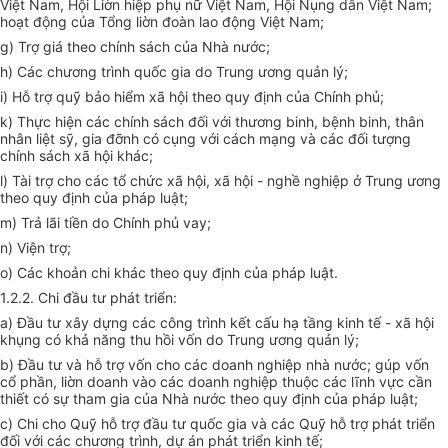
Việt Nam, Hội Liờn hiệp phụ nữ Việt Nam, Hội Nụng dân Việt Nam;
hoạt động của Tổng liờn đoàn lao động Việt Nam;
g) Trợ giá theo chính sách của Nhà nước;
h) Các chương trình quốc gia do Trung ương quản lý;
i) Hỗ trợ quỹ bảo hiểm xã hội theo quy định của Chính phủ;
k) Thực hiện các chính sách đối với thương binh, bệnh binh, thân
nhân liệt sỹ, gia đỡnh có cụng với cách mạng và các đối tượng
chính sách xã hội khác;
l) Tài trợ cho các tổ chức xã hội, xã hội - nghề nghiệp ở Trung ương
theo quy định của pháp luật;
m) Trả lãi tiền do Chính phủ vay;
n) Viện trợ;
o) Các khoản chi khác theo quy định của pháp luật.
1.2.2. Chi đầu tư phát triển:
a) Đầu tư xây dựng các công trình kết cấu hạ tầng kinh tế - xã hội
khụng có khả năng thu hồi vốn do Trung ương quản lý;
b) Đầu tư và hỗ trợ vốn cho các doanh nghiệp nhà nước; gúp vốn
cổ phần, liờn doanh vào các doanh nghiệp thuộc các lĩnh vực cần
thiết có sự tham gia của Nhà nước theo quy định của pháp luật;
c) Chi cho Quỹ hỗ trợ đầu tư quốc gia và các Quỹ hỗ trợ phát triển
đối với các chương trình, dự án phát triển kinh tế;