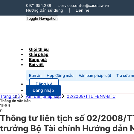
0971.654.238
service.center@caselaw.vn
Hướng dẫn sử dụng
|
Liên hệ
Toggle Navigation
Giới thiệu
Giải pháp
Bảng giá
Bài viết
Bản án
Hợp đồng mẫu
Văn bản pháp luật
Tra cứu 
Đăng ký
Đăng nhập
Trang chủ
Văn bản pháp luật
02/2008/TTLT-BNV-BTC
Thông tin văn bản
1989
0
Thông tư liên tịch số 02/2008/
trưởng Bộ Tài chính Hướng dẫn N