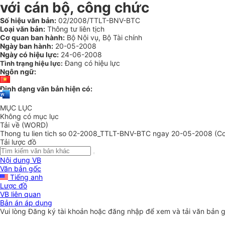
với cán bộ, công chức
Số hiệu văn bản:
02/2008/TTLT-BNV-BTC
Loại văn bản:
Thông tư liên tịch
Cơ quan ban hành:
Bộ Nội vụ, Bộ Tài chính
Ngày ban hành:
20-05-2008
Ngày có hiệu lực:
24-06-2008
Đang có hiệu lực
Tình trạng hiệu lực:
Ngôn ngữ:
Định dạng văn bản hiện có:
MỤC LỤC
Không có mục lục
Tải về (WORD)
Thong tu lien tich so 02-2008_TTLT-BNV-BTC ngay 20-05-2008 (Con
Tải lược đồ
Nội dung VB
Văn bản gốc
Tiếng anh
Lược đồ
VB liên quan
Bản án áp dụng
Vui lòng
Đăng ký
tài khoản hoặc
đăng nhập
để xem và tải văn bản 