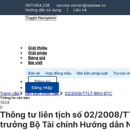
0971.654.238
service.center@caselaw.vn
Hướng dẫn sử dụng
|
Liên hệ
Toggle Navigation
Giới thiệu
Giải pháp
Bảng giá
Bài viết
Bản án
Hợp đồng mẫu
Văn bản pháp luật
Tra cứu 
Đăng ký
Đăng nhập
Trang chủ
Văn bản pháp luật
02/2008/TTLT-BNV-BTC
Thông tin văn bản
1824
0
Thông tư liên tịch số 02/2008/
trưởng Bộ Tài chính Hướng dẫn N