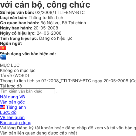
với cán bộ, công chức
Số hiệu văn bản:
02/2008/TTLT-BNV-BTC
Loại văn bản:
Thông tư liên tịch
Cơ quan ban hành:
Bộ Nội vụ, Bộ Tài chính
Ngày ban hành:
20-05-2008
Ngày có hiệu lực:
24-06-2008
Đang có hiệu lực
Tình trạng hiệu lực:
Ngôn ngữ:
Định dạng văn bản hiện có:
MỤC LỤC
Không có mục lục
Tải về (WORD)
Thong tu lien tich so 02-2008_TTLT-BNV-BTC ngay 20-05-2008 (Con
Tải lược đồ
Nội dung VB
Văn bản gốc
Tiếng anh
Lược đồ
VB liên quan
Bản án áp dụng
Vui lòng
Đăng ký
tài khoản hoặc
đăng nhập
để xem và tải văn bản 
Văn bản liên quan đang được cập nhật