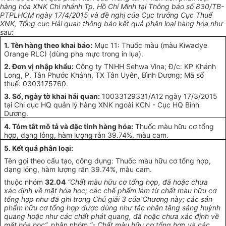
hàng hóa XNK Chi nhánh Tp. Hồ Chí Minh tại Thông báo số 830/TB-
PTPLHCM ngày 17/4/2015 và đề nghị của Cục trưởng Cục Thuế
XNK, Tổng cục Hải quan thông báo kết quả phân loại hàng hóa như
sau:
1. Tên hàng theo khai báo:
Mục 11: Thuốc màu (màu Kiwadye
Orange RLC) (dùng pha mực trong in lụa).
2. Đơn vị nhập khẩu:
Công ty TNHH Sehwa Vina; Đ/c: KP Khánh
Long, P. Tân Phước Khánh, TX Tân Uyên, Bình Dương; Mã số
thuế: 0303175760.
3. Số, ngày tờ khai hải quan:
10033129331/A12 ngày 17/3/2015
tại Chi cục HQ quản lý hàng XNK ngoài KCN - Cục HQ Bình
Dương.
4. Tóm tắt mô tả và đặc tính hàng hóa:
Thuốc màu hữu cơ tổng
hợp, dạng lỏng, hàm lượng rắn 39.74%, màu cam.
5.
Kết quả phân loại:
Tên gọi theo cấu tạo, công dụng: Thuốc màu hữu cơ tổng hợp,
dạng lỏng, hàm lượng rắn 39.74%, màu cam.
thuộc nhóm
32.04
“Chất màu hữu cơ tổng hợp, đã hoặc chưa
xác định về mặt hóa học; các chế phẩm
là
m từ chất màu hữu cơ
tổng hợp như đã ghi trong Chú giải 3 của Chương này; các sản
phẩm
hữu cơ tổng hợp được dùng như tác nhân tăng sáng huỳnh
quang hoặc như các chất phát quang, đã hoặc chưa xác định về
mặt hóa học”,
phân nhóm
“- Chất màu hữu cơ tổng hợp và các