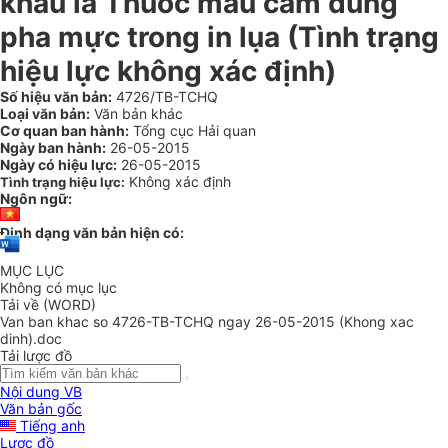
khẩu là Thuốc màu cam dùng
pha mực trong in lụa (Tình trạng
hiệu lực không xác định)
Số hiệu văn bản:
4726/TB-TCHQ
Loại văn bản:
Văn bản khác
Cơ quan ban hành:
Tổng cục Hải quan
Ngày ban hành:
26-05-2015
Ngày có hiệu lực:
26-05-2015
Không xác định
Tình trạng hiệu lực:
Ngôn ngữ:
Định dạng văn bản hiện có:
MỤC LỤC
Không có mục lục
Tải về (WORD)
Van ban khac so 4726-TB-TCHQ ngay 26-05-2015 (Khong xac
dinh).doc
Tải lược đồ
Nội dung VB
Văn bản gốc
Tiếng anh
Lược đồ