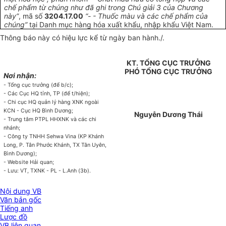
chế phẩm từ chúng như đã ghi trong Chú giải 3 của Chương
này”
, mã số
3204.17.00
“- - Thuốc màu và các chế phẩm của
chúng”
tại Danh mục hàng hóa xuất khẩu, nhập khẩu Việt Nam.
Thông báo này có hiệu lực kể từ ngày ban hành./.
KT. TỔNG CỤC TRƯỞNG
PHÓ TỔNG CỤC TRƯỞNG
Nơi nhận:
- Tổng cục trưởng (để b/c);
- Các Cục HQ tỉnh, TP (để t/hiện);
- Chi cục HQ quản lý hàng XNK ngoài
KCN - Cục HQ Bình Dương;
Nguyễn Dương Thái
- Trung tâm PTPL HHXNK và các chi
nhánh;
- Công ty TNHH Sehwa Vina (KP Khánh
Long, P. Tân Phước Khánh, TX Tân Uyên,
Bình Dương);
- Website Hải quan;
- Lưu: VT, TXNK - PL - L.Anh (3b).
Nội dung VB
Văn bản gốc
Tiếng anh
Lược đồ
VB liên quan