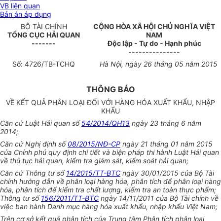
VB liên quan
Bản án áp dụng
B
Ộ
TÀI CHÍNH
CỘNG HÒA XÃ HỘI CHỦ NGHĨA VIỆT
TỔNG CỤC HẢI QUAN
NAM
-------
Độc lập - Tự do - Hạnh phúc
---------------
Số: 472
6
/TB-TCHQ
Hà Nội, ngày 26 tháng 05 năm 2015
THÔNG BÁO
VỀ KẾT QUẢ PHÂN LOẠI ĐỐI VỚI HÀNG HÓA XUẤT KHẨU, NHẬP
KHẨU
Căn cứ Luật Hải quan số
54/2014/QH13
ngày 23 tháng 6 năm
2014;
Căn cứ Nghị định số
08/2015/NĐ-CP
ngày 21 tháng 01 năm 2015
của Chính phủ quy định chi tiết và biện pháp thi hành Luật Hải quan
về thủ tục hải quan, kiểm tra giám sát, kiểm soát hải quan;
Căn cứ Thông tư số
14/2015/TT-BTC
ngày 30/01/2015 của Bộ Tài
chính hướng dẫn về phân loại hàng hóa, phân tích để phân loại hàng
hóa, phân tích để kiểm tra chất lượng, kiểm tra an toàn thực phẩm;
Thông tư số
156/2011/TT-BTC
ngày 14/11/2011 của Bộ Tài chính về
việc ban hành Danh mục hàng hóa xuất khẩu, nhập khẩu Việt Nam;
Trên cơ sở kết quả phân tích của Trung tâm Phân tích phân loại