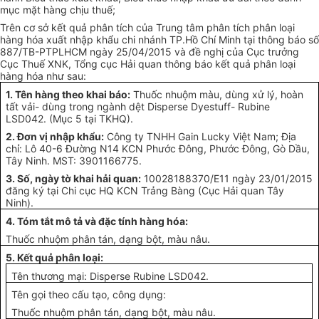
mục mặt hàng chịu thuế;
Trên cơ sở kết quả phân tích của Trung tâm phân tích phân loại
hàng hóa xuất nhập khẩu chi nhánh TP.Hồ Chí Minh tại thông báo số
887/TB-PTPLHCM ngày 25/04/2015 và đề nghị của Cục trưởng
Cục Thuế XNK, Tổng cục Hải quan thông báo kết quả phân loại
hàng hóa như sau:
1. Tên hàng theo khai báo:
Thuốc nhuộm màu, dùng xử lý, hoàn
tất vải- dùng trong ngành dệt Disperse Dyestuff- Rubine
LSD042. (Mục 5 tại TKHQ).
2. Đơn vị nhập khẩu:
Công ty TNHH Gain Lucky Việt Nam; Địa
chỉ: Lô 40-6 Đường N14 KCN Phước Đông, Phước Đông, Gò Dầu,
Tây Ninh. MST: 3901166775.
3. Số, ngày tờ khai hải quan:
10028188370/E11 ngày 23/01/2015
đăng ký tại Chi cục HQ KCN Trảng Bàng (Cục Hải quan Tây
Ninh).
4. Tóm tắt mô tả và đặc tính hàng hóa:
Thuốc nhuộm phân tán, dạng bột, màu nâu.
5. Kết quả phân
loại
:
Tên thương mại: Disperse Rubine LSD042.
Tên gọi theo cấu tạo, công dụng:
Thuốc nhuộm phân tán, dạng bột, màu nâu.