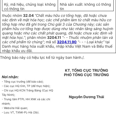
Ký, mã hiệu, chủng loại: không
Nhà sản xuất: không có thông
có thông tin
tin
thuộc nhóm
32.04
“Chất màu hữu cơ tổng hợp, đã hoặc chưa
xác định về mặt hóa học; các chế phẩm làm từ chất màu hữu cơ
tổng hợp như đã ghi trong Chú giải 3 của Chương này; các sản
phẩm hữu cơ tổng hợp được dùng như tác nhân tăng sáng huỳnh
quang hoặc như các chất phát quang, đã hoặc chưa xác định về
mặt hóa học.”
; phân nhóm
3204.11
“- - Thuốc nhuộm phân tán và
các chế phẩm từ chúng”
; mã số
3204.11.90
“- - - Loại khác”
tại
Danh mục hàng hóa xuất khẩu, nhập khẩu Việt Nam và Biểu thuế
nhập khẩu ưu đãi.
Thông báo này có hiệu lực kể từ ngày ban hành./.
KT. TỔNG CỤC TRƯỞNG
PHÓ TỔNG CỤC TRƯỞNG
Nơi nhận:
- Tổng cục trưởng (để báo cáo);
- Các cục HQ tỉnh, TP (để thực hiện);
- Chi cục HQ KCN Trảng Bàng (Cục HQ
Tây Ninh);
Nguyễn Dương Thái
- Trung tâm PTPL HH XNK và các chi
nhánh;
- Website Hải quan;
- Lưu: VT, TXNK-PL-Hà (3b).