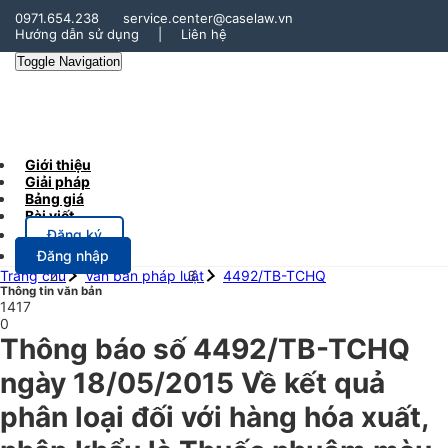
0971.654.238
service.center@caselaw.vn
Hướng dẫn sử dụng
|
Liên hệ
Toggle Navigation
Giới thiệu
Giải pháp
Bảng giá
Bài viết
Đăng ký
Đăng nhập
Trang chủ
Văn bản pháp luật
4492/TB-TCHQ
Thông tin văn bản
1417
0
Thông báo số 4492/TB-TCHQ
ngày 18/05/2015 Về kết quả
phân loại đối với hàng hóa xuất,