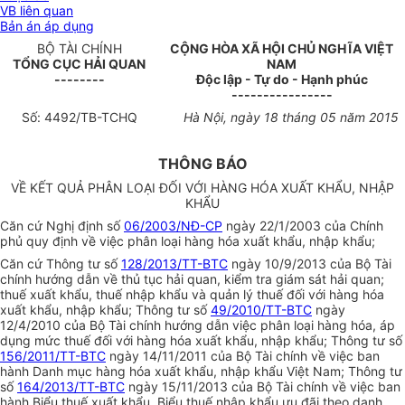
VB liên quan
Bản án áp dụng
BỘ TÀI CHÍNH
CỘNG HÒA XÃ HỘI CHỦ NGHĨA VIỆT
TỔNG CỤC HẢI QUAN
NAM
--------
Độc lập - Tự do - Hạnh phúc
----------------
Số:
4492/TB-TCHQ
Hà Nội, ngày
18
tháng 0
5
năm 20
15
THÔNG BÁO
VỀ KẾT QUẢ PHÂN LOẠI ĐỐI VỚI HÀNG HÓA XUẤT KHẨU, NHẬP
KHẨU
Căn cứ Nghị định số
06/2003/NĐ-CP
ngày 22/1/2003 của Chính
phủ quy định về việc phân loại hàng hóa xuất khẩu, nhập khẩu;
Căn cứ Thông tư số
128/2013/TT-BTC
ngày 10/9/2013 của Bộ Tài
chính hướng dẫn về thủ tục hải quan, kiểm tra giám sát hải quan;
thuế xuất khẩu, thuế nhập khẩu và quản lý thuế đối với hàng hóa
xuất khẩu, nhập khẩu; Thông tư số
49/2010/TT-BTC
ngày
12/4/2010 của Bộ Tài chính hướng dẫn việc phân loại hàng hóa, áp
dụng mức thuế đối với hàng hóa xuất khẩu, nhập khẩu; Thông tư số
156/2011/TT-BTC
ngày 14/11/2011 của Bộ Tài chính về việc ban
hành Danh mục hàng hóa xuất khẩu, nhập khẩu Việt Nam; Thông tư
số
164/2013/TT-BTC
ngày 15/11/2013 của Bộ Tài chính về việc ban
hành Biểu thuế xuất khẩu, Biểu thuế nhập khẩu ưu đãi theo danh