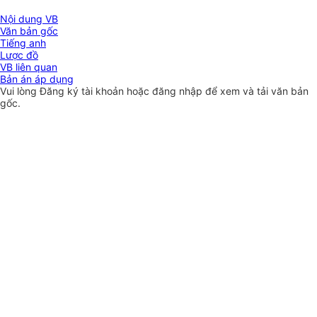
Nội dung VB
Văn bản gốc
Tiếng anh
Lược đồ
VB liên quan
Bản án áp dụng
Vui lòng
Đăng ký
tài khoản hoặc
đăng nhập
để xem và tải văn bản
gốc.