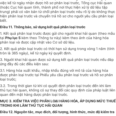
việc kể từ ngày nhận được hồ sơ phân loại trước, Tổng cục Hải quan
(hoặc Cục hải quan tỉnh, thành phố nơi thực hiện xử lý dữ liệu tập
trung) phải có văn bản từ chối phân loại trước nêu rõ lý do không thực
hiện phân loại trước và chuyển trả hồ sơ cho người yêu cầu phân loại
biết.
Điều 11. Thông báo, sử dụng kết quả phân loại trước
1. Kết quả phân loại trước được gửi cho người khai hải quan (theo mẫu
tại
Phụ lục 5
kèm theo Thông tư này) kèm theo ảnh của hàng hóa
phân loại và được cập nhật vào Cơ sở dữ liệu.
2. Kết quả phân loại trước có thời hạn sử dụng trong vòng 1 năm (tính
tròn là 365 ngày), kể từ ngày ký quyết định.
3. Người khai hải quan được sử dụng kết quả phân loại trước nếu đáp
ứng đầy đủ các điều kiện sau:
3.1. Hàng hóa xuất khẩu, nhập khẩu đúng với mô tả của hàng hóa
được phân loại trước tại Phiếu yêu cầu phân loại trước và hồ sơ phân
loại trước;
3.2. Trong thời gian từ khi có quyết định phân loại trước đến khi làm
thủ tục hải quan, không có sự thay đổi các quy định của pháp luật liên
quan đến mặt hàng được phân loại trước.
MỤC 3. KIỂM TRA VIỆC PHÂN LOẠI HÀNG HÓA, ÁP DỤNG MỨC THUẾ
TRONG KHI LÀM THỦ TỤC HẢI QUAN
Điều 12. Nguyên tắc, mục đích, đối tượng, hình thức, mức độ kiểm tra