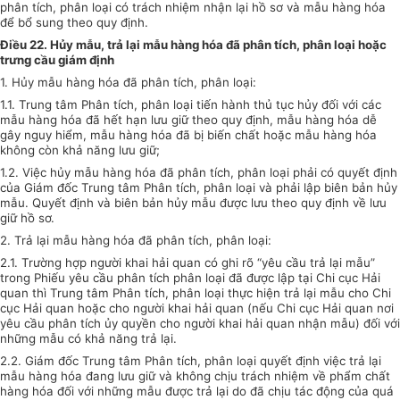
phân tích, phân loại có trách nhiệm nhận lại hồ sơ và mẫu hàng hóa
để bổ sung theo quy định.
Điều 22. Hủy mẫu, trả lại mẫu hàng hóa đã phân tích, phân loại hoặc
trưng cầu giám định
1. Hủy mẫu hàng hóa đã phân tích, phân loại:
1.1. Trung tâm Phân tích, phân loại tiến hành thủ tục hủy đối với các
mẫu hàng hóa đã hết hạn lưu giữ theo quy định, mẫu hàng hóa dễ
gây nguy hiểm, mẫu hàng hóa đã bị biến chất hoặc mẫu hàng hóa
không còn khả năng lưu giữ;
1.2. Việc hủy mẫu hàng hóa đã phân tích, phân loại phải có quyết định
của Giám đốc Trung tâm Phân tích, phân loại và phải lập biên bản hủy
mẫu. Quyết định và biên bản hủy mẫu được lưu theo quy định về lưu
giữ hồ sơ.
2. Trả lại mẫu hàng hóa đã phân tích, phân loại:
2.1. Trường hợp người khai hải quan có ghi rõ “yêu cầu trả lại mẫu”
trong Phiếu yêu cầu phân tích phân loại đã được lập tại Chi cục Hải
quan thì Trung tâm Phân tích, phân loại thực hiện trả lại mẫu cho Chi
cục Hải quan hoặc cho người khai hải quan (nếu Chi cục Hải quan nơi
yêu cầu phân tích ủy quyền cho người khai hải quan nhận mẫu) đối với
những mẫu có khả năng trả lại.
2.2. Giám đốc Trung tâm Phân tích, phân loại quyết định việc trả lại
mẫu hàng hóa đang lưu giữ và không chịu trách nhiệm về phẩm chất
hàng hóa đối với những mẫu được trả lại do đã chịu tác động của quá