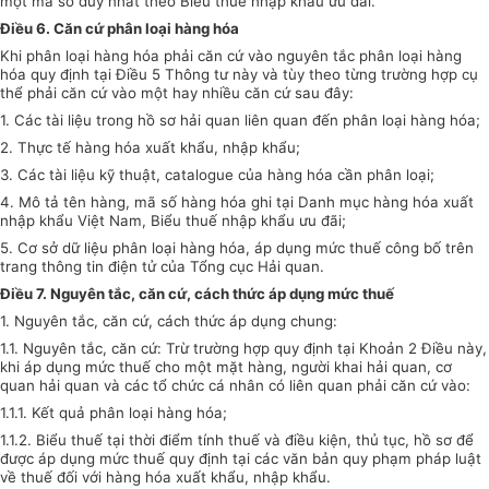
một mã số duy nhất theo Biểu thuế nhập khẩu ưu đãi.
Điều 6. Căn cứ phân loại hàng hóa
Khi phân loại hàng hóa phải căn cứ vào nguyên tắc phân loại hàng
hóa quy định tại Điều 5 Thông tư này và tùy theo từng trường hợp cụ
thể phải căn cứ vào một hay nhiều căn cứ sau đây:
1. Các tài liệu trong hồ sơ hải quan liên quan đến phân loại hàng hóa;
2. Thực tế hàng hóa xuất khẩu, nhập khẩu;
3. Các tài liệu kỹ thuật, catalogue của hàng hóa cần phân loại;
4. Mô tả tên hàng, mã số hàng hóa ghi tại Danh mục hàng hóa xuất
nhập khẩu Việt Nam, Biểu thuế nhập khẩu ưu đãi;
5. Cơ sở dữ liệu phân loại hàng hóa, áp dụng mức thuế công bố trên
trang thông tin điện tử của Tổng cục Hải quan.
Điều 7. Nguyên tắc, căn cứ, cách thức áp dụng mức thuế
1. Nguyên tắc, căn cứ, cách thức áp dụng chung:
1.1. Nguyên tắc, căn cứ: Trừ trường hợp quy định tại Khoản 2 Điều này,
khi áp dụng mức thuế cho một mặt hàng, người khai hải quan, cơ
quan hải quan và các tổ chức cá nhân có liên quan phải căn cứ vào:
1.1.1. Kết quả phân loại hàng hóa;
1.1.2. Biểu thuế tại thời điểm tính thuế và điều kiện, thủ tục, hồ sơ để
được áp dụng mức thuế quy định tại các văn bản quy phạm pháp luật
về thuế đối với hàng hóa xuất khẩu, nhập khẩu.