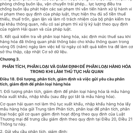
phòng chống buôn lậu, vận chuyển trái phép… lực lượng điều tra
chống buôn lậu phát hiện các sai phạm thì vẫn tiến hành xử lý hành vi
vi phạm theo quy định của pháp luật, thực hiện thu đủ số tiền thuế
thiếu, thuế trốn, gian lận và làm rõ trách nhiệm của bộ phận kiểm tra
tại khâu thông quan, nếu có sai phạm thì xử lý kỷ luật theo quy định
của ngành Hải quan và của pháp luật.
5. Kết quả kiểm tra về phân loại hàng hóa, xác định mức thuế sau khi
hàng hóa đã thông quan phải thông báo cho khâu thông quan trong
vòng 05 (năm) ngày làm việc kể từ ngày có kết quả kiểm tra để làm cơ
sở thu thập, cập nhật Cơ sở dữ liệu.
Chương 3
.
PHÂN TÍCH, PHÂN LOẠI VÀ GIÁM ĐỊNH ĐỂ PHÂN LOẠI HÀNG HÓA
TRONG KHI LÀM THỦ TỤC HẢI QUAN
Điều 18. Đối tượng, phân tích, giám định và việc gửi yêu cầu phân
tích, giám định để phân loại hàng hóa
1. Đối tượng phân tích, giám định để phân loại hàng hóa là mẫu hàng
hóa xuất khẩu, nhập khẩu (sau đây gọi tắt là mẫu hàng hóa).
Cơ quan hải quan nơi làm thủ tục xuất khẩu, nhập khẩu hàng hóa lấy
mẫu hàng hóa gửi Trung tâm Phân tích, phân loại để phân tích, phân
loại hoặc gửi cơ quan giám định hoạt động theo quy định của Luật
Thương mại để trưng cầu giám định theo quy định tại Điều 20, Điều 21
Thông tư này.
2. Gửi yêu cầu phân tích, giám định: