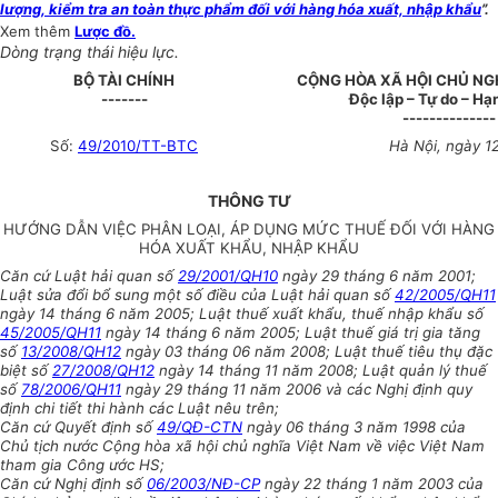
lượng, kiểm tra an toàn thực phẩm đối với hàng hóa xuất, nhập khẩu
”.
Xem thêm
Lược đồ.
Dòng trạng thái hiệu lực.
BỘ TÀI CHÍNH
CỘNG HÒA XÃ HỘI CHỦ NG
-------
Độc lập – Tự do – Hạ
--------------
Số:
49/2010/TT-BTC
Hà Nội, ngày 1
THÔNG TƯ
HƯỚNG DẪN VIỆC PHÂN LOẠI, ÁP DỤNG MỨC THUẾ ĐỐI VỚI HÀNG
HÓA XUẤT KHẨU, NHẬP KHẨU
Căn cứ Luật hải quan số
29/2001/QH10
ngày 29 tháng 6 năm 2001;
Luật sửa đổi bổ sung một số điều của Luật hải quan số
42/2005/QH11
ngày 14 tháng 6 năm 2005; Luật thuế xuất khẩu, thuế nhập khẩu số
45/2005/QH11
ngày 14 tháng 6 năm 2005; Luật thuế giá trị gia tăng
số
13/2008/QH12
ngày 03 tháng 06 năm 2008; Luật thuế tiêu thụ đặc
biệt số
27/2008/QH12
ngày 14 tháng 11 năm 2008; Luật quản lý thuế
số
78/2006/QH11
ngày 29 tháng 11 năm 2006 và các Nghị định quy
định chi tiết thi hành các Luật nêu trên;
Căn cứ Quyết định số
49/QĐ-CTN
ngày 06 tháng 3 năm 1998 của
Chủ tịch nước Cộng hòa xã hội chủ nghĩa Việt Nam về việc Việt Nam
tham gia Công ước HS;
Căn cứ Nghị định số
06/2003/NĐ-CP
ngày 22 tháng 1 năm 2003 của