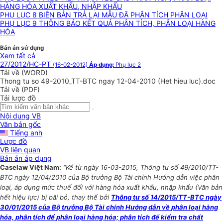
HÀNG HÓA XUẤT KHẨU, NHẬP KHẨU
PHỤ LỤC 8 BIÊN BẢN TRẢ LẠI MẪU ĐÃ PHÂN TÍCH PHÂN LOẠI
PHỤ LỤC 9 THÔNG BÁO KẾT QUẢ PHÂN TÍCH, PHÂN LOẠI HÀNG
HÓA
Bản án sử dụng
Xem tất cả
27/2012/HC-PT
(16-02-2012)
Áp dụng:
Phụ lục 2
Tải về (WORD)
Thong tu so 49-2010_TT-BTC ngay 12-04-2010 (Het hieu luc).doc
Tải về (PDF)
Tải lược đồ
Nội dung VB
Văn bản gốc
Tiếng anh
Lược đồ
VB liên quan
Bản án áp dụng
Caselaw Việt Nam:
“Kể từ ngày 16-03-2015, Thông tư số 49/2010/TT-
BTC ngày 12/04/2010 của Bộ trưởng Bộ Tài chính Hướng dẫn việc phân
loại, áp dụng mức thuế đối với hàng hóa xuất khẩu, nhập khẩu (Văn bản
hết hiệu lực) bị bãi bỏ, thay thế bởi
Thông tư số 14/2015/TT-BTC ngày
30/01/2015 của Bộ trưởng Bộ Tài chính Hướng dẫn về phân loại hàng
hóa, phân tích để phân loại hàng hóa; phân tích để kiểm tra chất