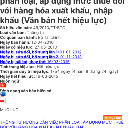
phân loại, áp dụng mức thuế đối
với hàng hóa xuất khẩu, nhập
khẩu (Văn bản hết hiệu lực)
Số hiệu văn bản:
49/2010/TT-BTC
Loại văn bản:
Thông tư
Cơ quan ban hành:
Bộ Tài chính
Ngày ban hành:
12-04-2010
Ngày có hiệu lực:
27-05-2010
Ngày bị sửa đổi, bổ sung lần 1:
01-01-2012
Ngày bị sửa đổi, bổ sung lần 2:
01-11-2013
Ngày bị bãi bỏ, thay thế:
16-03-2015
Hết hiệu lực
Tình trạng hiệu lực:
Thời gian duy trì hiệu lực:
1754 ngày
(
4 năm
9 tháng
24 ngày
)
Ngày hết hiệu lực:
16-03-2015
Ngôn ngữ:
Định dạng văn bản hiện có:
MỤC LỤC
In mục lục
THÔNG TƯ HƯỚNG DẪN VIỆC PHÂN LOẠI, ÁP DỤNG MỨC THUẾ
ĐỐI VỚI HÀNG HÓA XUẤT KHẨU, NHẬP KHẨU