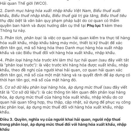
Hải quan Thế giới (WCO).
2.
Danh mục hàng hóa xuất nhập khẩu Việt Nam, Biểu thuế xuất
khẩu, Biểu thuế nhập khẩu, Biểu thuế giá trị gia tăng, Biểu thuế tiêu
thụ đặc biệt
là văn bản quy phạm pháp luật do cơ quan có thẩm
quyền ban hành và được hướng dẫn cụ thể tại
Phụ lục 1
kèm theo
Thông tư này.
3.
Phân tích, phân loại:
là việc cơ quan hải quan kiểm tra thực tế hàng
hóa xuất khẩu, nhập khẩu bằng máy móc, thiết bị kỹ thuật để xác
định tên gọi, mã số hàng hóa theo Danh mục hàng hóa xuất nhập
khẩu và các Biểu thuế đối với hàng hóa xuất khẩu, nhập khẩu.
4.
Phân loại hàng hóa trước khi làm thủ tục hải quan (
sau đây viết tắt
là “phân loại trước”
):
là việc trước khi hàng hóa được xuất khẩu, nhập
khẩu, theo đề nghị của người khai hải quan, cơ quan hải quan xác
định tên gọi, mã số của một mặt hàng và ra quyết định để áp dụng có
thời hạn tên gọi, mã số của mặt hàng đó.
5.
Cơ sở dữ liệu phân loại hàng hóa, áp dụng mức thuế
(sau đây viết
tắt là “Cơ sở dữ liệu”): là các thông tin liên quan đến phân loại hàng
hóa, áp dụng mức thuế của hàng hóa xuất khẩu, nhập khẩu do cơ
quan hải quan tổng hợp, thu thập, cập nhật, sử dụng để phục vụ công
tác phân loại, áp dụng mức thuế đối với hàng hóa xuất khẩu, nhập
khẩu.
Điều 3. Quyền, nghĩa vụ của người khai hải quan, người nộp thuế
trong phân loại, áp dụng mức thuế đối với hàng hóa xuất khẩu, nhập
khẩu