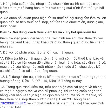
1. Hàng hóa xuất khẩu, nhập khẩu chưa kiểm tra hồ sơ hoặc chưa
kiểm tra thực tế hàng hóa, mức thuế trong quá trình làm thủ tục hải
quan.
2. Cơ quan hải quan phát hiện hồ sơ thuế có nội dung cần làm rõ liên
quan đến số tiền thuế phải nộp, số tiền thuế được miễn, được giảm,
được hoàn.
Điều 17. Nội dung, cách thức kiểm tra và xử lý kết quả kiểm tra
Kiểm tra việc phân loại hàng hóa, xác định mã số, mức thuế đối với
hàng hóa xuất khẩu, nhập khẩu đã được thông quan được tiến hành
như sau:
1. Đối với bộ phận phúc tập tại Chi cục hải quan:
1.1. Kiểm tra hồ sơ hải quan, tên hàng, mã số, mức thuế khai báo và
các tài liệu có liên quan đến việc phân loại hàng hóa, xác định mã số,
mức thuế của hàng hóa xuất nhập khẩu thuộc diện chưa được kiểm
tra chi tiết hồ sơ tại khâu thông quan.
1.2. Nội dung kiểm tra, trình tự kiểm tra được thực hiện tương tự theo
hướng dẫn tại Điều 13, Điều 14, Điều 15 Thông tư này.
1.3. Trong quá trình kiểm tra, nếu phát hiện các sai phạm về hồ sơ,
chứng từ, nguyên tắc và căn cứ phân loại thì không chấp nhận tên
hàng khai báo và thực hiện ấn định tên hàng, mã số, mức thuế, số
tiền thuế phải nộp theo hướng dẫn tại Điều 23 Thông tư số
79/2009/TT-BTC
và xử phạt hành vi vi phạm (nếu có) theo quy định
của pháp luật.