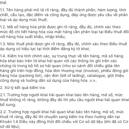
thể:
1.1. Tên hàng phải mô tả rõ ràng, đầy đủ thành phần, hàm lượng, tính
chất, cấu tạo, đặc điểm và công dụng, đáp ứng được yêu cầu về phân
loại và áp dụng mức thuế;
1.2. Mã số hàng hóa phải được ghi rõ ràng, đầy đủ, chính xác theo
mức độ chi tiết hàng hóa của mặt hàng cần phân loại tại Biểu thuế đối
với hàng hóa xuất khẩu, nhập khẩu;
1.3. Mức thuế phải được ghi rõ ràng, đầy đủ, chính xác theo Biểu thuế
áp dụng có hiệu lực tại thời điểm đăng ký tờ khai;
1.4. Kiểm tra tính chính xác, sự trung thực về tên hàng, mã số hàng
hóa khai báo trên tờ khai hải quan với các thông tin ghi trên các
chứng từ trong bộ hồ sơ hải quan (như so sánh đối chiếu giữa tên
hàng ghi trên hợp đồng, hóa đơn thương mại (invoice), phiếu đóng gói
hàng hóa (packing list), vận đơn (bill of lading), catalogue, giới thiệu
công dụng và hướng dẫn sử dụng của hàng hóa .v.v..
2. Xử lý kết quả kiểm tra:
2.1. Trường hợp người khai hải quan khai báo tên hàng, mã số, mức
thuế không rõ ràng, không đầy đủ thì yêu cầu người khai hải quan khai
bổ sung;
2.2. Trường hợp người khai hải quan khai báo tên hàng, mã số, mức
thuế rõ ràng, đầy đủ thì chuyển sang kiểm tra theo hướng dẫn tại
Khoản 1.4 Điều này đồng thời đối chiếu với Cơ sở dữ liệu (khi đã có Cơ
sở dữ liệu);