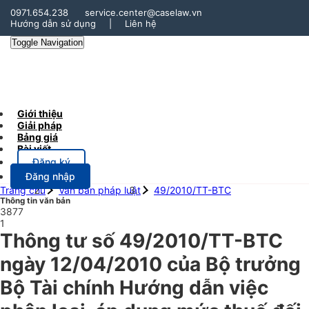
0971.654.238
service.center@caselaw.vn
Hướng dẫn sử dụng
|
Liên hệ
Toggle Navigation
Giới thiệu
Giải pháp
Bảng giá
Bài viết
Đăng ký
Đăng nhập
Trang chủ
Văn bản pháp luật
49/2010/TT-BTC
Thông tin văn bản
3877
1
Thông tư số 49/2010/TT-BTC
ngày 12/04/2010 của Bộ trưởng
Bộ Tài chính Hướng dẫn việc