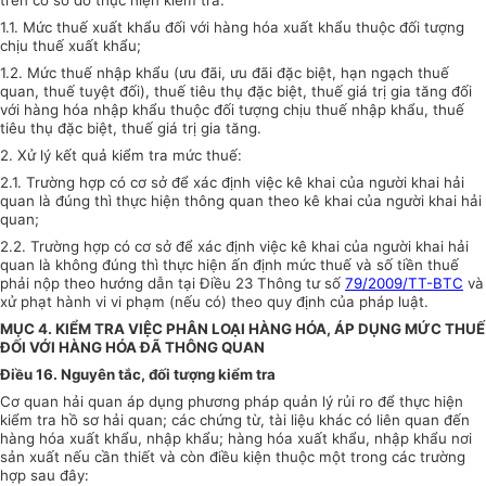
1.1. Mức thuế xuất khẩu đối với hàng hóa xuất khẩu thuộc đối tượng
chịu thuế xuất khẩu;
1.2. Mức thuế nhập khẩu (ưu đãi, ưu đãi đặc biệt, hạn ngạch thuế
quan, thuế tuyệt đối), thuế tiêu thụ đặc biệt, thuế giá trị gia tăng đối
với hàng hóa nhập khẩu thuộc đối tượng chịu thuế nhập khẩu, thuế
tiêu thụ đặc biệt, thuế giá trị gia tăng.
2. Xử lý kết quả kiểm tra mức thuế:
2.1. Trường hợp có cơ sở để xác định việc kê khai của người khai hải
quan là đúng thì thực hiện thông quan theo kê khai của người khai hải
quan;
2.2. Trường hợp có cơ sở để xác định việc kê khai của người khai hải
quan là không đúng thì thực hiện ấn định mức thuế và số tiền thuế
phải nộp theo hướng dẫn tại Điều 23 Thông tư số
79/2009/TT-BTC
và
xử phạt hành vi vi phạm (nếu có) theo quy định của pháp luật.
MỤC 4. KIỂM TRA VIỆC PHÂN LOẠI HÀNG HÓA, ÁP DỤNG MỨC THUẾ
ĐỐI VỚI HÀNG HÓA ĐÃ THÔNG QUAN
Điều 16. Nguyên tắc, đối tượng kiểm tra
Cơ quan hải quan áp dụng phương pháp quản lý rủi ro để thực hiện
kiểm tra hồ sơ hải quan; các chứng từ, tài liệu khác có liên quan đến
hàng hóa xuất khẩu, nhập khẩu; hàng hóa xuất khẩu, nhập khẩu nơi
sản xuất nếu cần thiết và còn điều kiện thuộc một trong các trường
hợp sau đây: