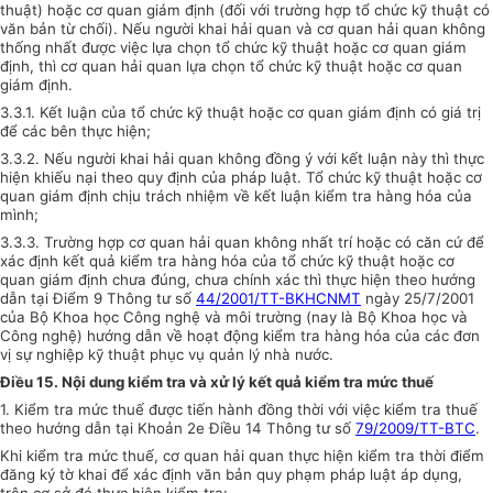
thuật) hoặc cơ quan giám định (đối với trường hợp tổ chức kỹ thuật có
văn bản từ chối). Nếu người khai hải quan và cơ quan hải quan không
thống nhất được việc lựa chọn tổ chức kỹ thuật hoặc cơ quan giám
định, thì cơ quan hải quan lựa chọn tổ chức kỹ thuật hoặc cơ quan
giám định.
3.3.1. Kết luận của tổ chức kỹ thuật hoặc cơ quan giám định có giá trị
để các bên thực hiện;
3.3.2. Nếu người khai hải quan không đồng ý với kết luận này thì thực
hiện khiếu nại theo quy định của pháp luật. Tổ chức kỹ thuật hoặc cơ
quan giám định chịu trách nhiệm về kết luận kiểm tra hàng hóa của
mình;
3.3.3. Trường hợp cơ quan hải quan không nhất trí hoặc có căn cứ để
xác định kết quả kiểm tra hàng hóa của tổ chức kỹ thuật hoặc cơ
quan giám định chưa đúng, chưa chính xác thì thực hiện theo hướng
dẫn tại Điểm 9 Thông tư số
44/2001/TT-BKHCNMT
ngày 25/7/2001
của Bộ Khoa học Công nghệ và môi trường (nay là Bộ Khoa học và
Công nghệ) hướng dẫn về hoạt động kiểm tra hàng hóa của các đơn
vị sự nghiệp kỹ thuật phục vụ quản lý nhà nước.
Điều 15. Nội dung kiểm tra và xử lý kết quả kiểm tra mức thuế
1. Kiểm tra mức thuế được tiến hành đồng thời với việc kiểm tra thuế
theo hướng dẫn tại Khoản 2e Điều 14 Thông tư số
79/2009/TT-BTC
.
Khi kiểm tra mức thuế, cơ quan hải quan thực hiện kiểm tra thời điểm
đăng ký tờ khai để xác định văn bản quy phạm pháp luật áp dụng,
trên cơ sở đó thực hiện kiểm tra: