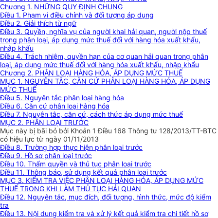
Chương 1. NHỮNG QUY ĐỊNH CHUNG
Điều 1. Phạm vi điều chỉnh và đối tượng áp dụng
Điều 2. Giải thích từ ngữ
Điều 3. Quyền, nghĩa vụ của người khai hải quan, người nộp thuế
trong phân loại, áp dụng mức thuế đối với hàng hóa xuất khẩu,
nhập khẩu
Điều 4. Trách nhiệm, quyền hạn của cơ quan hải quan trong phân
loại, áp dụng mức thuế đối với hàng hóa xuất khẩu, nhập khẩu
Chương 2. PHÂN LOẠI HÀNG HÓA, ÁP DỤNG MỨC THUẾ
MỤC 1. NGUYÊN TẮC, CĂN CỨ PHÂN LOẠI HÀNG HÓA, ÁP DỤNG
MỨC THUẾ
Điều 5. Nguyên tắc phân loại hàng hóa
Điều 6. Căn cứ phân loại hàng hóa
Điều 7. Nguyên tắc, căn cứ, cách thức áp dụng mức thuế
MỤC 2. PHÂN LOẠI TRƯỚC
Mục này bị bãi bỏ bởi Khoản 1 Điều 168 Thông tư 128/2013/TT-BTC
có hiệu lực từ ngày 01/11/2013
Điều 8. Trường hợp thực hiện phân loại trước
Điều 9. Hồ sơ phân loại trước
Điều 10. Thẩm quyền và thủ tục phân loại trước
Điều 11. Thông báo, sử dụng kết quả phân loại trước
MỤC 3. KIỂM TRA VIỆC PHÂN LOẠI HÀNG HÓA, ÁP DỤNG MỨC
THUẾ TRONG KHI LÀM THỦ TỤC HẢI QUAN
Điều 12. Nguyên tắc, mục đích, đối tượng, hình thức, mức độ kiểm
tra
Điều 13. Nội dung kiểm tra và xử lý kết quả kiểm tra chi tiết hồ sơ