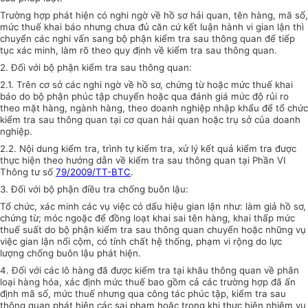
Trường hợp phát hiện có nghi ngờ về hồ sơ hải quan, tên hàng, mã số,
mức thuế khai báo nhưng chưa đủ căn cứ kết luận hành vi gian lận thì
chuyển các nghi vấn sang bộ phận kiểm tra sau thông quan để tiếp
tục xác minh, làm rõ theo quy định về kiểm tra sau thông quan.
2. Đối với bộ phận kiểm tra sau thông quan:
2.1. Trên cơ sở các nghi ngờ về hồ sơ, chứng từ hoặc mức thuế khai
báo do bộ phận phúc tập chuyển hoặc qua đánh giá mức độ rủi ro
theo mặt hàng, ngành hàng, theo doanh nghiệp nhập khẩu để tổ chức
kiểm tra sau thông quan tại cơ quan hải quan hoặc trụ sở của doanh
nghiệp.
2.2. Nội dung kiểm tra, trình tự kiểm tra, xử lý kết quả kiểm tra được
thực hiện theo hướng dẫn về kiểm tra sau thông quan tại Phần VI
Thông tư số
79/2009/TT-BTC
.
3. Đối với bộ phận điều tra chống buôn lậu:
Tổ chức, xác minh các vụ việc có dấu hiệu gian lận như: làm giả hồ sơ,
chứng từ; móc ngoặc để đồng loạt khai sai tên hàng, khai thấp mức
thuế suất do bộ phận kiểm tra sau thông quan chuyển hoặc những vụ
việc gian lận nổi cộm, có tính chất hệ thống, phạm vi rộng do lực
lượng chống buôn lậu phát hiện.
4. Đối với các lô hàng đã được kiểm tra tại khâu thông quan về phân
loại hàng hóa, xác định mức thuế bao gồm cả các trường hợp đã ấn
định mã số, mức thuế nhưng qua công tác phúc tập, kiểm tra sau
thông quan phát hiện các sai phạm hoặc trong khi thực hiện nhiệm vụ