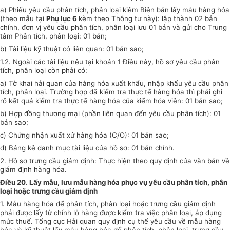
a) Phiếu yêu cầu phân tích, phân loại kiêm Biên bản lấy mẫu hàng hóa
(theo mẫu tại
Phụ lục 6
kèm theo Thông tư này): lập thành 02 bản
chính, đơn vị yêu cầu phân tích, phân loại lưu 01 bản và gửi cho Trung
tâm Phân tích, phân loại: 01 bản;
b) Tài liệu kỹ thuật có liên quan: 01 bản sao;
1.2. Ngoài các tài liệu nêu tại khoản 1 Điều này, hồ sơ yêu cầu phân
tích, phân loại còn phải có:
a) Tờ khai hải quan của hàng hóa xuất khẩu, nhập khẩu yêu cầu phân
tích, phân loại. Trường hợp đã kiểm tra thực tế hàng hóa thì phải ghi
rõ kết quả kiểm tra thực tế hàng hóa của kiểm hóa viên: 01 bản sao;
b) Hợp đồng thương mại (phần liên quan đến yêu cầu phân tích): 01
bản sao;
c) Chứng nhận xuất xứ hàng hóa (C/O): 01 bản sao;
d) Bảng kê danh mục tài liệu của hồ sơ: 01 bản chính.
2. Hồ sơ trưng cầu giám định: Thực hiện theo quy định của văn bản về
giám định hàng hóa.
Điều 20. Lấy mẫu, lưu mẫu hàng hóa phục vụ yêu cầu phân tích, phân
loại hoặc trưng cầu giám định
1. Mẫu hàng hóa để phân tích, phân loại hoặc trưng cầu giám định
phải được lấy từ chính lô hàng được kiểm tra việc phân loại, áp dụng
mức thuế. Tổng cục Hải quan quy định cụ thể yêu cầu về mẫu hàng
hóa và kỹ thuật lấy mẫu hàng hóa để phân tích, phân loại, trưng cầu