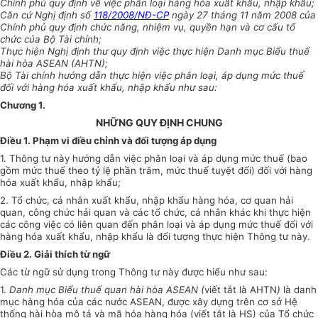
Chính phủ quy định về việc phân loại hàng hóa xuất khẩu, nhập khẩu;
Căn cứ Nghị định số
118/2008/NĐ-CP
ngày 27 tháng 11 năm 2008 của
Chính phủ quy định chức năng, nhiệm vụ, quyền hạn và cơ cấu tổ
chức của Bộ Tài chính;
Thực hiện Nghị định thư quy định việc thực hiện Danh mục Biểu thuế
hài hòa ASEAN (AHTN);
Bộ Tài chính hướng dẫn thực hiện việc phân loại, áp dụng mức thuế
đối với hàng hóa xuất khẩu, nhập khẩu như sau:
Chương 1
.
NHỮNG QUY ĐỊNH CHUNG
Điều 1. Phạm vi điều chỉnh và đối tượng áp dụng
1. Thông tư này hướng dẫn việc phân loại và áp dụng mức thuế (bao
gồm mức thuế theo tỷ lệ phần trăm, mức thuế tuyệt đối) đối với hàng
hóa xuất khẩu, nhập khẩu;
2. Tổ chức, cá nhân xuất khẩu, nhập khẩu hàng hóa, cơ quan hải
quan, công chức hải quan và các tổ chức, cá nhân khác khi thực hiện
các công việc có liên quan đến phân loại và áp dụng mức thuế đối với
hàng hóa xuất khẩu, nhập khẩu là đối tượng thực hiện Thông tư này.
Điều 2. Giải thích từ ngữ
Các từ ngữ sử dụng trong Thông tư này được hiểu như sau:
1.
Danh mục Biểu thuế quan hài hòa ASEAN (
viết tắt là AHTN
)
là danh
mục hàng hóa của các nước ASEAN, được xây dựng trên cơ sở Hệ
thống hài hòa mô tả và mã hóa hàng hóa (viết tắt là HS) của Tổ chức