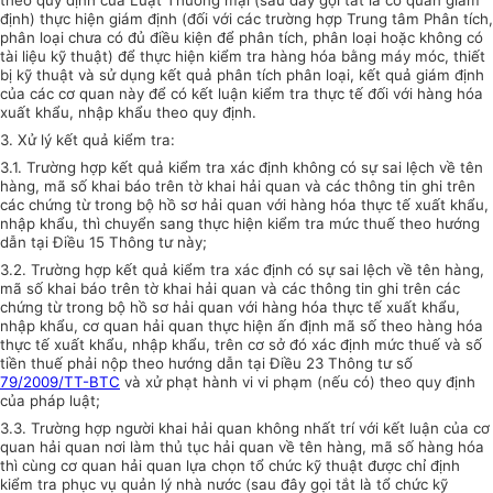
định) thực hiện giám định (đối với các trường hợp Trung tâm Phân tích,
phân loại chưa có đủ điều kiện để phân tích, phân loại hoặc không có
tài liệu kỹ thuật) để thực hiện kiểm tra hàng hóa bằng máy móc, thiết
bị kỹ thuật và sử dụng kết quả phân tích phân loại, kết quả giám định
của các cơ quan này để có kết luận kiểm tra thực tế đối với hàng hóa
xuất khẩu, nhập khẩu theo quy định.
3. Xử lý kết quả kiểm tra:
3.1. Trường hợp kết quả kiểm tra xác định không có sự sai lệch về tên
hàng, mã số khai báo trên tờ khai hải quan và các thông tin ghi trên
các chứng từ trong bộ hồ sơ hải quan với hàng hóa thực tế xuất khẩu,
nhập khẩu, thì chuyển sang thực hiện kiểm tra mức thuế theo hướng
dẫn tại Điều 15 Thông tư này;
3.2. Trường hợp kết quả kiểm tra xác định có sự sai lệch về tên hàng,
mã số khai báo trên tờ khai hải quan và các thông tin ghi trên các
chứng từ trong bộ hồ sơ hải quan với hàng hóa thực tế xuất khẩu,
nhập khẩu, cơ quan hải quan thực hiện ấn định mã số theo hàng hóa
thực tế xuất khẩu, nhập khẩu, trên cơ sở đó xác định mức thuế và số
tiền thuế phải nộp theo hướng dẫn tại Điều 23 Thông tư số
79/2009/TT-BTC
và xử phạt hành vi vi phạm (nếu có) theo quy định
của pháp luật;
3.3. Trường hợp người khai hải quan không nhất trí với kết luận của cơ
quan hải quan nơi làm thủ tục hải quan về tên hàng, mã số hàng hóa
thì cùng cơ quan hải quan lựa chọn tổ chức kỹ thuật được chỉ định
kiểm tra phục vụ quản lý nhà nước (sau đây gọi tắt là tổ chức kỹ