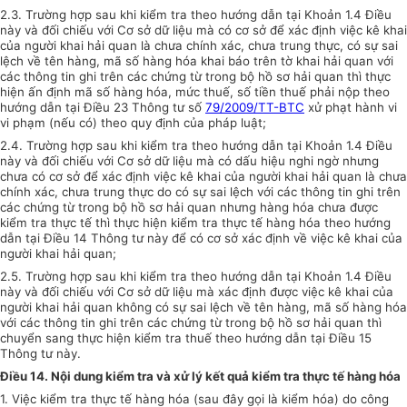
2.3. Trường hợp sau khi kiểm tra theo hướng dẫn tại Khoản 1.4 Điều
này và đối chiếu với Cơ sở dữ liệu mà có cơ sở để xác định việc kê khai
của người khai hải quan là chưa chính xác, chưa trung thực, có sự sai
lệch về tên hàng, mã số hàng hóa khai báo trên tờ khai hải quan với
các thông tin ghi trên các chứng từ trong bộ hồ sơ hải quan thì thực
hiện ấn định mã số hàng hóa, mức thuế, số tiền thuế phải nộp theo
hướng dẫn tại Điều 23 Thông tư số
79/2009/TT-BTC
xử phạt hành vi
vi phạm (nếu có) theo quy định của pháp luật;
2.4. Trường hợp sau khi kiểm tra theo hướng dẫn tại Khoản 1.4 Điều
này và đối chiếu với Cơ sở dữ liệu mà có dấu hiệu nghi ngờ nhưng
chưa có cơ sở để xác định việc kê khai của người khai hải quan là chưa
chính xác, chưa trung thực do có sự sai lệch với các thông tin ghi trên
các chứng từ trong bộ hồ sơ hải quan nhưng hàng hóa chưa được
kiểm tra thực tế thì thực hiện kiểm tra thực tế hàng hóa theo hướng
dẫn tại Điều 14 Thông tư này để có cơ sở xác định về việc kê khai của
người khai hải quan;
2.5. Trường hợp sau khi kiểm tra theo hướng dẫn tại Khoản 1.4 Điều
này và đối chiếu với Cơ sở dữ liệu mà xác định được việc kê khai của
người khai hải quan không có sự sai lệch về tên hàng, mã số hàng hóa
với các thông tin ghi trên các chứng từ trong bộ hồ sơ hải quan thì
chuyển sang thực hiện kiểm tra thuế theo hướng dẫn tại Điều 15
Thông tư này.
Điều 14. Nội dung kiểm tra và xử lý kết quả kiểm tra thực tế hàng hóa
1. Việc kiểm tra thực tế hàng hóa (sau đây gọi là kiểm hóa) do công