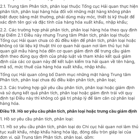
2.1. Trung tâm Phân tích, phân loại thuộc Tổng cục Hải quan thực hiện
phân tích, phân loại hàng hóa đối với những mặt hàng không phân
biệt được bằng mắt thường, phải dùng máy móc, thiết bị kỹ thuật để
xác định tên gọi và đặc tính của hàng hóa xuất khẩu, nhập khẩu;
2.2. Các trường hợp phải phân tích, phân loại hàng hóa theo quy định
tại Điểm 2.1 Điều này nhưng Trung tâm Phân tích, phân loại thuộc
Tổng cục Hải quan chưa có đủ điều kiện để phân tích, phân loại hoặc
không có tài liệu kỹ thuật thì cơ quan hải quan nơi làm thủ tục hải
quan gửi mẫu hàng hóa đến cơ quan giám định để trưng cầu giám
định theo đúng quy định của pháp luật và tham khảo kết quả giám
định của các cơ quan này để kết luận kiểm tra hải quan về tên hàng,
mã số, mức thuế của hàng hóa xuất khẩu, nhập khẩu.
Tổng cục Hải quan công bố Danh mục những mặt hàng Trung tâm
Phân tích, phân loại chưa đủ điều kiện phân tích, phân loại;
2.3. Các trường hợp gửi yêu cầu phân tích, phân loại hoặc giám định
và sử dụng kết quả phân tích, phân loại hoặc giám định trái với quy
định tại Điều này thì không có giá trị pháp lý để làm căn cứ phân loại
hàng hóa.
Điều 19. Hồ sơ yêu cầu phân tích, phân loại hoặc trưng cầu giám định
1. Hồ sơ yêu cầu phân tích, phân loại:
1.1. Hồ sơ yêu cầu phân tích, phân loại do Chi cục hải quan nơi làm thủ
tục xuất khẩu, nhập khẩu hàng hóa lập, đóng dấu tròn giáp lai của
đơn vị, gửi Trung tâm Phân tích, phân loại, gồm: