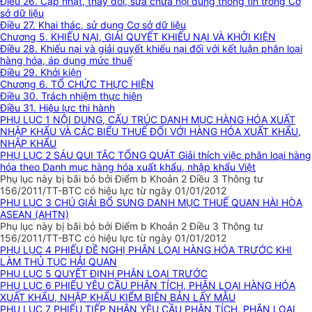
Điều 26. Cập nhật, thay đổi, sửa chữa nội dung thông tin trong Cơ
sở dữ liệu
Điều 27. Khai thác, sử dụng Cơ sở dữ liệu
Chương 5. KHIẾU NẠI, GIẢI QUYẾT KHIẾU NẠI VÀ KHỞI KIỆN
Điều 28. Khiếu nại và giải quyết khiếu nại đối với kết luận phân loại
hàng hóa, áp dụng mức thuế
Điều 29. Khởi kiện
Chương 6. TỔ CHỨC THỰC HIỆN
Điều 30. Trách nhiệm thực hiện
Điều 31. Hiệu lực thi hành
PHỤ LỤC 1 NỘI DUNG, CẤU TRÚC DANH MỤC HÀNG HÓA XUẤT
NHẬP KHẨU VÀ CÁC BIỂU THUẾ ĐỐI VỚI HÀNG HÓA XUẤT KHẨU,
NHẬP KHẨU
PHỤ LỤC 2 SÁU QUI TẮC TỔNG QUÁT Giải thích việc phân loại hàng
hóa theo Danh mục hàng hóa xuất khẩu, nhập khẩu Việt
Phụ lục này bị bãi bỏ bởi Điểm b Khoản 2 Điều 3 Thông tư
156/2011/TT-BTC có hiệu lực từ ngày 01/01/2012
PHỤ LỤC 3 CHÚ GIẢI BỔ SUNG DANH MỤC THUẾ QUAN HÀI HÒA
ASEAN (AHTN)
Phụ lục này bị bãi bỏ bởi Điểm b Khoản 2 Điều 3 Thông tư
156/2011/TT-BTC có hiệu lực từ ngày 01/01/2012
PHỤ LỤC 4 PHIẾU ĐỀ NGHỊ PHÂN LOẠI HÀNG HÓA TRƯỚC KHI
LÀM THỦ TỤC HẢI QUAN
PHỤ LỤC 5 QUYẾT ĐỊNH PHÂN LOẠI TRƯỚC
PHỤ LỤC 6 PHIẾU YÊU CẦU PHÂN TÍCH, PHÂN LOẠI HÀNG HÓA
XUẤT KHẨU, NHẬP KHẨU KIỂM BIÊN BẢN LẤY MẪU
PHỤ LỤC 7 PHIẾU TIẾP NHẬN YÊU CẦU PHÂN TÍCH, PHÂN LOẠI