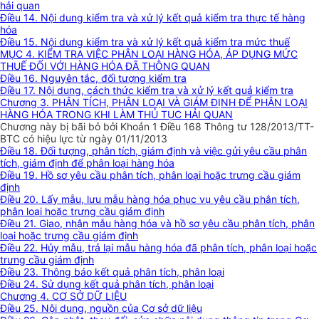
hải quan
Điều 14. Nội dung kiểm tra và xử lý kết quả kiểm tra thực tế hàng
hóa
Điều 15. Nội dung kiểm tra và xử lý kết quả kiểm tra mức thuế
MỤC 4. KIỂM TRA VIỆC PHÂN LOẠI HÀNG HÓA, ÁP DỤNG MỨC
THUẾ ĐỐI VỚI HÀNG HÓA ĐÃ THÔNG QUAN
Điều 16. Nguyên tắc, đối tượng kiểm tra
Điều 17. Nội dung, cách thức kiểm tra và xử lý kết quả kiểm tra
Chương 3. PHÂN TÍCH, PHÂN LOẠI VÀ GIÁM ĐỊNH ĐỂ PHÂN LOẠI
HÀNG HÓA TRONG KHI LÀM THỦ TỤC HẢI QUAN
Chương này bị bãi bỏ bởi Khoản 1 Điều 168 Thông tư 128/2013/TT-
BTC có hiệu lực từ ngày 01/11/2013
Điều 18. Đối tượng, phân tích, giám định và việc gửi yêu cầu phân
tích, giám định để phân loại hàng hóa
Điều 19. Hồ sơ yêu cầu phân tích, phân loại hoặc trưng cầu giám
định
Điều 20. Lấy mẫu, lưu mẫu hàng hóa phục vụ yêu cầu phân tích,
phân loại hoặc trưng cầu giám định
Điều 21. Giao, nhận mẫu hàng hóa và hồ sơ yêu cầu phân tích, phân
loại hoặc trưng cầu giám định
Điều 22. Hủy mẫu, trả lại mẫu hàng hóa đã phân tích, phân loại hoặc
trưng cầu giám định
Điều 23. Thông báo kết quả phân tích, phân loại
Điều 24. Sử dụng kết quả phân tích, phân loại
Chương 4. CƠ SỞ DỮ LIỆU
Điều 25. Nội dung, nguồn của Cơ sở dữ liệu