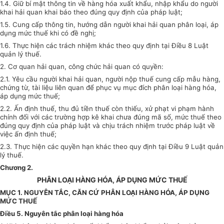
1.4. Giữ bí mật thông tin về hàng hóa xuất khẩu, nhập khẩu do người
khai hải quan khai báo theo đúng quy định của pháp luật;
1.5. Cung cấp thông tin, hướng dẫn người khai hải quan phân loại, áp
dụng mức thuế khi có đề nghị;
1.6. Thực hiện các trách nhiệm khác theo quy định tại Điều 8 Luật
quản lý thuế.
2. Cơ quan hải quan, công chức hải quan có quyền:
2.1. Yêu cầu người khai hải quan, người nộp thuế cung cấp mẫu hàng,
chứng từ, tài liệu liên quan để phục vụ mục đích phân loại hàng hóa,
áp dụng mức thuế;
2.2. Ấn định thuế, thu đủ tiền thuế còn thiếu, xử phạt vi phạm hành
chính đối với các trường hợp kê khai chưa đúng mã số, mức thuế theo
đúng quy định của pháp luật và chịu trách nhiệm trước pháp luật về
việc ấn định thuế;
2.3. Thực hiện các quyền hạn khác theo quy định tại Điều 9 Luật quản
lý thuế.
Chương 2
.
PHÂN LOẠI HÀNG HÓA, ÁP DỤNG MỨC THUẾ
MỤC 1. NGUYÊN TẮC, CĂN CỨ PHÂN LOẠI HÀNG HÓA, ÁP DỤNG
MỨC THUẾ
Điều 5. Nguyên tắc phân loại hàng hóa