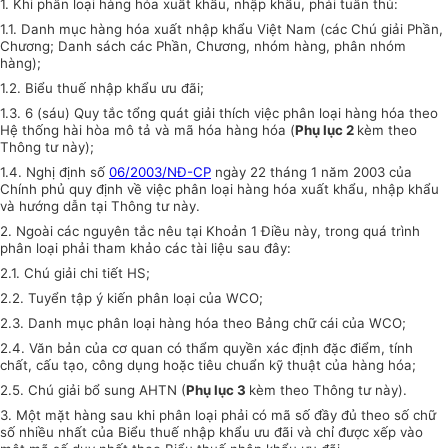
1. Khi phân loại hàng hóa xuất khẩu, nhập khẩu, phải tuân thủ:
1.1. Danh mục hàng hóa xuất nhập khẩu Việt Nam (các Chú giải Phần,
Chương; Danh sách các Phần, Chương, nhóm hàng, phân nhóm
hàng);
1.2. Biểu thuế nhập khẩu ưu đãi;
1.3. 6 (sáu) Quy tắc tổng quát giải thích việc phân loại hàng hóa theo
Hệ thống hài hòa mô tả và mã hóa hàng hóa (
Phụ lục 2
kèm theo
Thông tư này);
1.4. Nghị định số
06/2003/NĐ-CP
ngày 22 tháng 1 năm 2003 của
Chính phủ quy định về việc phân loại hàng hóa xuất khẩu, nhập khẩu
và hướng dẫn tại Thông tư này.
2. Ngoài các nguyên tắc nêu tại Khoản 1 Điều này, trong quá trình
phân loại phải tham khảo các tài liệu sau đây:
2.1. Chú giải chi tiết HS;
2.2. Tuyển tập ý kiến phân loại của WCO;
2.3. Danh mục phân loại hàng hóa theo Bảng chữ cái của WCO;
2.4. Văn bản của cơ quan có thẩm quyền xác định đặc điểm, tính
chất, cấu tạo, công dụng hoặc tiêu chuẩn kỹ thuật của hàng hóa;
2.5. Chú giải bổ sung AHTN (
Phụ lục 3
kèm theo Thông tư này).
3. Một mặt hàng sau khi phân loại phải có mã số đầy đủ theo số chữ
số nhiều nhất của Biểu thuế nhập khẩu ưu đãi và chỉ được xếp vào