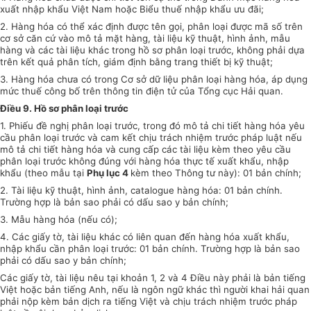
xuất nhập khẩu Việt Nam hoặc Biểu thuế nhập khẩu ưu đãi;
2. Hàng hóa có thể xác định được tên gọi, phân loại được mã số trên
cơ sở căn cứ vào mô tả mặt hàng, tài liệu kỹ thuật, hình ảnh, mẫu
hàng và các tài liệu khác trong hồ sơ phân loại trước, không phải dựa
trên kết quả phân tích, giám định bằng trang thiết bị kỹ thuật;
3. Hàng hóa chưa có trong Cơ sở dữ liệu phân loại hàng hóa, áp dụng
mức thuế công bố trên thông tin điện tử của Tổng cục Hải quan.
Điều 9. Hồ sơ phân loại trước
1. Phiếu đề nghị phân loại trước, trong đó mô tả chi tiết hàng hóa yêu
cầu phân loại trước và cam kết chịu trách nhiệm trước pháp luật nếu
mô tả chi tiết hàng hóa và cung cấp các tài liệu kèm theo yêu cầu
phân loại trước không đúng với hàng hóa thực tế xuất khẩu, nhập
khẩu (theo mẫu tại
Phụ lục 4
kèm theo Thông tư này): 01 bản chính;
2. Tài liệu kỹ thuật, hình ảnh, catalogue hàng hóa: 01 bản chính.
Trường hợp là bản sao phải có dấu sao y bản chính;
3. Mẫu hàng hóa (nếu có);
4. Các giấy tờ, tài liệu khác có liên quan đến hàng hóa xuất khẩu,
nhập khẩu cần phân loại trước: 01 bản chính. Trường hợp là bản sao
phải có dấu sao y bản chính;
Các giấy tờ, tài liệu nêu tại khoản 1, 2 và 4 Điều này phải là bản tiếng
Việt hoặc bản tiếng Anh, nếu là ngôn ngữ khác thì người khai hải quan
phải nộp kèm bản dịch ra tiếng Việt và chịu trách nhiệm trước pháp