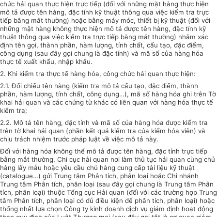
chức hải quan thực hiện trực tiếp (đối với những mặt hàng thực hiện
mô tả được tên hàng, đặc tính kỹ thuật thông qua việc kiểm tra trực
tiếp bằng mắt thường) hoặc bằng máy móc, thiết bị kỹ thuật (đối với
những mặt hàng không thực hiện mô tả được tên hàng, đặc tính kỹ
thuật thông qua việc kiểm tra trực tiếp bằng mắt thường) nhằm xác
định tên gọi, thành phần, hàm lượng, tính chất, cấu tạo, đặc điểm,
công dụng (sau đây gọi chung là đặc tính) và mã số của hàng hóa
thực tế xuất khẩu, nhập khẩu.
2. Khi kiểm tra thực tế hàng hóa, công chức hải quan thực hiện:
2.1. Đối chiếu tên hàng (kiểm tra mô tả cấu tạo, đặc điểm, thành
phần, hàm lượng, tính chất, công dụng…), mã số hàng hóa ghi trên Tờ
khai hải quan và các chứng từ khác có liên quan với hàng hóa thực tế
kiểm tra;
2.2. Mô tả tên hàng, đặc tính và mã số của hàng hóa được kiểm tra
trên tờ khai hải quan (phần kết quả kiểm tra của kiểm hóa viên) và
chịu trách nhiệm trước pháp luật về việc mô tả này.
Đối với hàng hóa không thể mô tả được tên hàng, đặc tính trực tiếp
bằng mắt thường, Chi cục hải quan nơi làm thủ tục hải quan cùng chủ
hàng lấy mẫu hoặc yêu cầu chủ hàng cung cấp tài liệu kỹ thuật
(catalogue…) gửi Trung tâm Phân tích, phân loại hoặc Chi nhánh
Trung tâm Phân tích, phân loại (sau đây gọi chung là Trung tâm Phân
tích, phân loại) thuộc Tổng cục Hải quan (đối với các trường hợp Trung
tâm Phân tích, phân loại có đủ điều kiện để phân tích, phân loại) hoặc
thống nhất lựa chọn Công ty kinh doanh dịch vụ giám định hoạt động
theo quy định của Luật Thương mại (sau đây gọi tắt là cơ quan giám