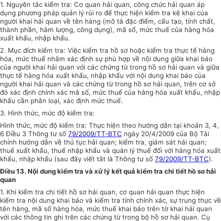
1. Nguyên tắc kiểm tra: Cơ quan hải quan, công chức hải quan áp
dụng phương pháp quản lý rủi ro để thực hiện kiểm tra kê khai của
người khai hải quan về tên hàng (mô tả đặc điểm, cấu tạo, tính chất,
thành phần, hàm lượng, công dụng), mã số, mức thuế của hàng hóa
xuất khẩu, nhập khẩu.
2. Mục đích kiểm tra: Việc kiểm tra hồ sơ hoặc kiểm tra thực tế hàng
hóa, mức thuế nhằm xác định sự phù hợp về nội dung giữa khai báo
của người khai hải quan với các chứng từ trong hồ sơ hải quan và giữa
thực tế hàng hóa xuất khẩu, nhập khẩu với nội dung khai báo của
người khai hải quan và các chứng từ trong hồ sơ hải quan, trên cơ sở
đó xác định chính xác mã số, mức thuế của hàng hóa xuất khẩu, nhập
khẩu cần phân loại, xác định mức thuế.
3. Hình thức, mức độ kiểm tra:
Hình thức, mức độ kiểm tra: Thực hiện theo hướng dẫn tại khoản 3, 4,
6 Điều 3 Thông tư số
79/2009/TT-BTC
ngày 20/4/2009 của Bộ Tài
chính hướng dẫn về thủ tục hải quan; kiểm tra, giám sát hải quan;
thuế xuất khẩu, thuế nhập khẩu và quản lý thuế đối với hàng hóa xuất
khẩu, nhập khẩu (sau đây viết tắt là Thông tư số
79/2009/TT-BTC
).
Điều 13. Nội dung kiểm tra và xử lý kết quả kiểm tra chi tiết hồ sơ hải
quan
1. Khi kiểm tra chi tiết hồ sơ hải quan, cơ quan hải quan thực hiện
kiểm tra nội dung khai báo và kiểm tra tính chính xác, sự trung thực về
tên hàng, mã số hàng hóa, mức thuế khai báo trên tờ khai hải quan
với các thông tin ghi trên các chứng từ trong bộ hồ sơ hải quan. Cụ