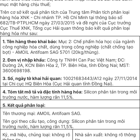
mục mặt hàng chịu thuế;
Trên cơ sở kết quả phân tích của Trung tâm Phân tích phân loại
hàng hóa XNK - Chi nhánh TP. Hồ Chí Minh tại thông báo số
682/TB-PTPLHCM ngày 27/03/2015 và đề nghị của Cục trưởng
Cục Thuế XNK, Tổng cục Hải quan thông báo kết quả phân loại
hàng hóa như sau:
1. Tên hàng theo khai báo:
Mục 2: Chế phẩm hóa học của ngành
công nghiệp hóa chất, dùng trong công nghiệp (chất chống tạo
bọt) - AMOIL Antifoam SAG 5701 (20kg/thùng).
2. Đơn vị nhập khẩu:
Công ty TNHH Can Pac Việt Nam; ĐC:
Đường 2A, KCN Biên Hòa 2, TP. Biên Hòa, tỉnh Đồng Nai; MST:
3600698198.
3. Số, ngày tờ khai hải quan:
10021683443/A12 ngày 27/11/2014
tại Chi cục HQ Biên Hòa (Cục Hải quan tỉnh Đồng Nai).
4. Tóm tắt mô tả và đặc tính hàng hóa:
Silicon phân tán trong môi
trường nước, hàm lượng rắn 11,5%.
5. Kết quả phân loại:
Tên thương mại: AMOIL Antifoam SAG.
Tên gọi theo cấu tạo, công dụng: Silicon phân tán trong môi
trường nước, hàm lượng rắn 11,5%.
Ký, mã hiệu, chủng loại: không rõ
Nhà sản xuất: không rõ thông
thông tin.
tin.