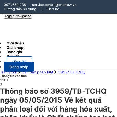
0971.654.238
service.center@caselaw.vn
Hướng dẫn sử dụng
|
Liên hệ
Toggle Navigation
Giới thiệu
Giải pháp
Bảng giá
Bài viết
Đăng ký
Đăng nhập
Trang chủ
Văn bản pháp luật
3959/TB-TCHQ
Thông tin văn bản
2201
2
Thông báo số 3959/TB-TCHQ
ngày 05/05/2015 Về kết quả
phân loại đối với hàng hóa xuất,