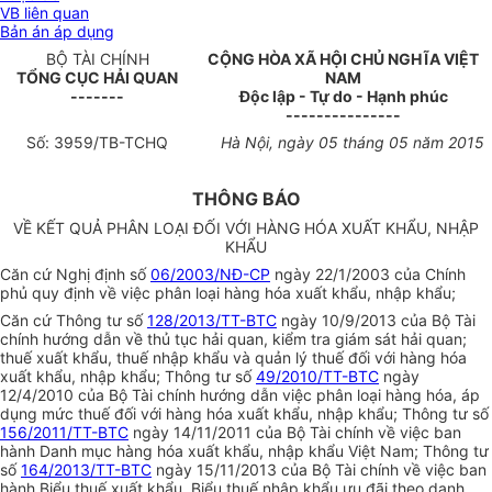
VB liên quan
Bản án áp dụng
BỘ TÀI CHÍNH
CỘNG HÒA XÃ HỘI CHỦ NGHĨA VIỆT
TỔNG CỤC HẢI QUAN
NAM
-------
Độc lập - Tự do - Hạnh phúc
---------------
Số: 3959/TB-TCHQ
Hà Nội, ngày 05 tháng 05 năm 2015
THÔNG BÁO
VỀ KẾT QUẢ PHÂN LOẠI ĐỐI VỚI HÀNG HÓA XUẤT KHẨU, NHẬP
KHẨU
Căn cứ Nghị định số
06/2003/NĐ-CP
ngày 22/1/2003 của Chính
phủ quy định về việc phân loại hàng hóa xuất khẩu, nhập khẩu;
Căn cứ Thông tư số
128/2013/TT-BTC
ngày 10/9/2013 của Bộ Tài
chính hướng dẫn về thủ tục hải quan, kiểm tra giám sát hải quan;
thuế xuất khẩu, thuế nhập khẩu và quản lý thuế đối với hàng hóa
xuất khẩu, nhập khẩu; Thông tư số
49/2010/TT-BTC
ngày
12/4/2010 của Bộ Tài chính hướng dẫn việc phân loại hàng hóa, áp
dụng mức thuế đối với hàng hóa xuất khẩu, nhập khẩu; Thông tư số
156/2011/TT-BTC
ngày 14/11/2011 của Bộ Tài chính về việc ban
hành Danh mục hàng hóa xuất khẩu, nhập khẩu Việt Nam; Thông tư
số
164/2013/TT-BTC
ngày 15/11/2013 của Bộ Tài chính về việc ban
hành Biểu thuế xuất khẩu, Biểu thuế nhập khẩu ưu đãi theo danh