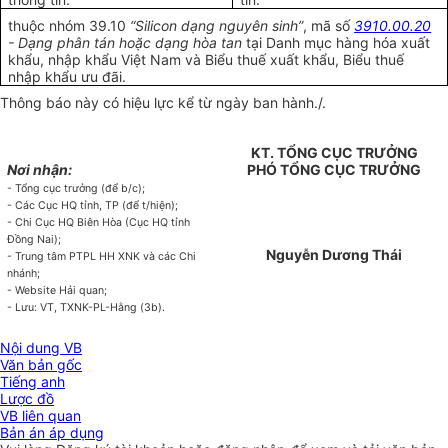
thuộc nhóm 39.10
“Silicon dạng nguyên sinh”
, mã số
3910.00.20
- Dạng phân tán hoặc dạng hòa tan
tại Danh mục hàng hóa xuất
khẩu, nhập khẩu Việt Nam và Biểu thuế xuất khẩu, Biểu thuế
nhập khẩu ưu đãi.
Thông báo này có hiệu lực kể từ ngày ban hành./.
KT. TỔNG CỤC TRƯỞNG
Nơi nhận:
PHÓ TỔNG CỤC TRƯỞNG
- Tổng cục trưởng (để b/c);
- Các Cục HQ tỉnh, TP (để t/hiện);
- Chi Cục HQ Biên Hòa (Cục HQ tỉnh
Đồng Nai);
Nguyễn Dương Thái
- Trung tâm PTPL HH XNK và các Chi
nhánh;
- Website Hải quan;
- Lưu: VT, TXNK-PL-Hằng (3b).
Nội dung VB
Văn bản gốc
Tiếng anh
Lược đồ
VB liên quan
Bản án áp dụng