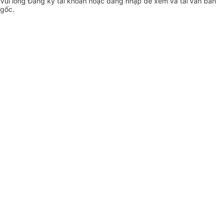
Vui lòng
Đăng ký
tài khoản hoặc
đăng nhập
để xem và tải văn bản
gốc.