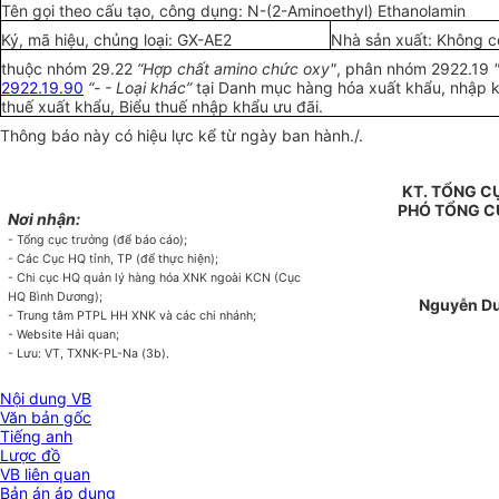
Tên gọi theo cấu tạo, công dụng: N-(2-Aminoethyl) Ethanolamin
Ký, mã hiệu, chủng loại: GX-AE2
Nhà sản xuất: Không có
thuộc nhóm 29.22
“Hợp chất amino chức oxy"
, phân nhóm 2922.19
2922.19.90
“- - Loại khác”
tại Danh mục hàng hóa xuất khẩu, nhập k
thuế xuất khẩu, Biểu thuế nhập khẩu ưu đãi.
Thông báo này có hiệu lực kể từ ngày ban hành./.
KT. TỔNG 
PHÓ TỔNG 
Nơi nhận:
- Tổng cục trưởng (để báo cáo);
- Các Cục HQ tỉnh, TP (để thực hiện);
- Chi cục HQ quản lý hàng hóa XNK ngoài KCN (Cục
HQ Bình Dương);
Nguyễn Dư
- Trung tâm PTPL HH XNK và các chi nhánh;
- Website Hải quan;
- Lưu: VT, TXNK-PL-Na (3b).
Nội dung VB
Văn bản gốc
Tiếng anh
Lược đồ
VB liên quan
Bản án áp dụng