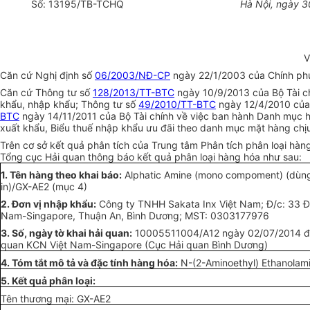
Số: 13195/TB-TCHQ
Hà Nội, ngày 3
V
Căn cứ Nghị định số
06/2003/NĐ-CP
ngày 22/1/2003 của Chính phủ 
Căn cứ Thông tư số
128/2013/TT-BTC
ngày 10/9/2013 của Bộ Tài chí
khẩu, nhập khẩu; Thông tư số
49/2010/TT-BTC
ngày 12/4/2010 của 
BTC
ngày 14/11/2011 của Bộ Tài chính về việc ban hành Danh mục 
xuất khẩu, Biểu thuế nhập khẩu ưu đãi theo danh mục mặt hàng chịu
Trên cơ sở kết quả phân tích của Trung tâm Phân tích phân loại 
Tổng cục Hải quan thông báo kết quả phân loại hàng hóa như sau:
1. Tên hàng theo khai báo:
Alphatic Amine (mono compoment) (dùn
in)/GX-AE2 (mục 4)
2. Đơn vị nhập khẩu:
Công ty TNHH Sakata Inx Việt Nam; Đ/c: 33 Đ
Nam-Singapore, Thuận An, Bình Dương; MST: 0303177976
3. Số, ngày tờ khai hải quan:
10005511004/A12 ngày 02/07/2014 đăn
quan KCN Việt Nam-Singapore (Cục Hải quan Bình Dương)
4. Tóm tắt mô tả và đặc tính hàng hóa:
N-(2-Aminoethyl) Ethanolam
5. Kết quả phân loại:
Tên thương mại: GX-AE2