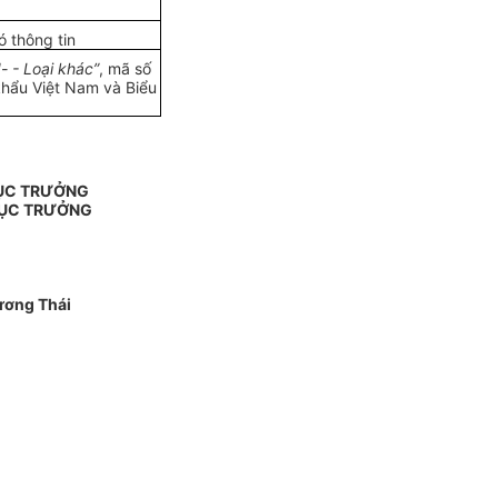
 thông tin
"- - Loại khác”
, mã số
hẩu Việt Nam và Biểu
CỤC TRƯỞNG
CỤC TRƯỞNG
ơng Thái