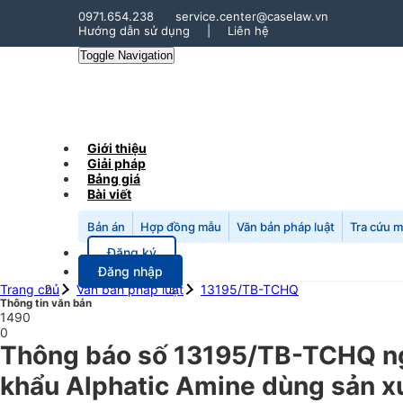
0971.654.238
service.center@caselaw.vn
Hướng dẫn sử dụng
|
Liên hệ
Toggle Navigation
Giới thiệu
Giải pháp
Bảng giá
Bài viết
Bản án
Hợp đồng mẫu
Văn bản pháp luật
Tra cứu 
Đăng ký
Đăng nhập
Trang chủ
Văn bản pháp luật
13195/TB-TCHQ
Thông tin văn bản
1490
0
Thông báo số 13195/TB-TCHQ ngà
khẩu Alphatic Amine dùng sản xu