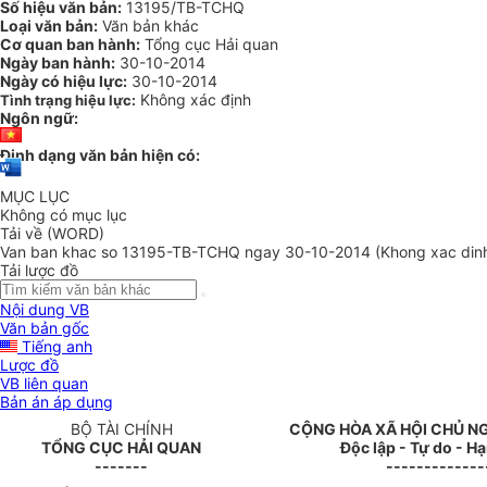
Số hiệu văn bản:
13195/TB-TCHQ
Loại văn bản:
Văn bản khác
Cơ quan ban hành:
Tổng cục Hải quan
Ngày ban hành:
30-10-2014
Ngày có hiệu lực:
30-10-2014
Không xác định
Tình trạng hiệu lực:
Ngôn ngữ:
Định dạng văn bản hiện có:
MỤC LỤC
Không có mục lục
Tải về (WORD)
Van ban khac so 13195-TB-TCHQ ngay 30-10-2014 (Khong xac din
Tải lược đồ
Nội dung VB
Văn bản gốc
Tiếng anh
Lược đồ
VB liên quan
Bản án áp dụng
BỘ TÀI CHÍNH
CỘNG HÒA XÃ HỘI CHỦ N
TỔNG CỤC HẢI QUAN
Độc lập - Tự do - H
-------
-------------