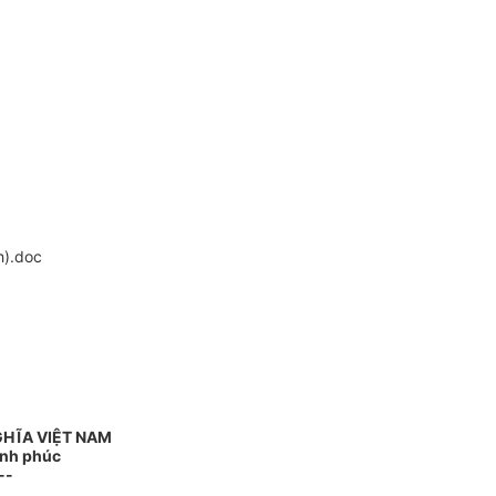
h).doc
GHĨA VIỆT NAM
ạnh phúc
--