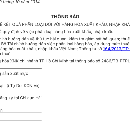
0 tháng 10 năm 2014
THÔNG BÁO
Ề KẾT QUẢ PHÂN LOẠI ĐỐI VỚI HÀNG HÓA XUẤT KHẨU, NHẬP KH
quy định về việc phân loại hàng hóa xuất khẩu, nhập khẩu;
nh hướng dẫn về thủ tục hải quan, kiểm tra giám sát hải quan; thuế
Bộ Tài chính hướng dẫn việc phân loại hàng hóa, áp dụng mức thuế 
hàng hóa xuất khẩu, nhập khẩu Việt Nam; Thông tư số
164/2013/TT
 thuế;
hàng hóa XNK chi nhánh TP.Hồ Chí Minh tại thông báo số 2486/TB-P
g sản xuất mực
ại Lộ Tự Do, KCN Việt
g ký tại Chi cục Hải
in