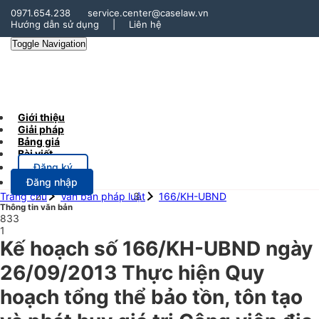
0971.654.238
service.center@caselaw.vn
Hướng dẫn sử dụng
|
Liên hệ
Toggle Navigation
Giới thiệu
Giải pháp
Bảng giá
Bài viết
Đăng ký
Đăng nhập
Trang chủ
Văn bản pháp luật
166/KH-UBND
Thông tin văn bản
833
1
Kế hoạch số 166/KH-UBND ngày
26/09/2013 Thực hiện Quy
hoạch tổng thể bảo tồn, tôn tạo