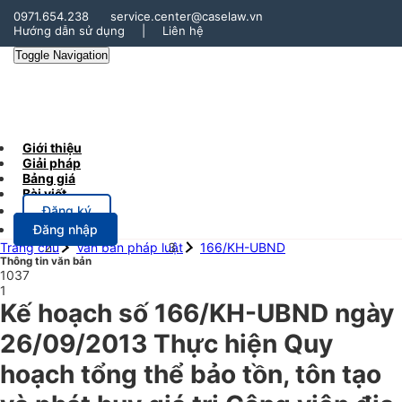
0971.654.238
service.center@caselaw.vn
Hướng dẫn sử dụng
|
Liên hệ
Toggle Navigation
Giới thiệu
Giải pháp
Bảng giá
Bài viết
Đăng ký
Đăng nhập
Trang chủ
Văn bản pháp luật
166/KH-UBND
Thông tin văn bản
1037
1
Kế hoạch số 166/KH-UBND ngày
26/09/2013 Thực hiện Quy
hoạch tổng thể bảo tồn, tôn tạo