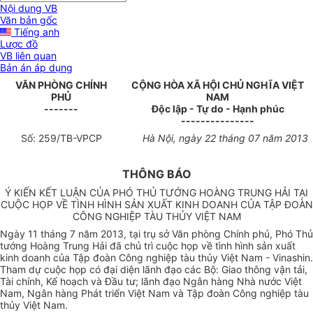
Nội dung VB
Văn bản gốc
Tiếng anh
Lược đồ
VB liên quan
Bản án áp dụng
VĂN PHÒNG CHÍNH
CỘNG HÒA XÃ HỘI CHỦ NGHĨA VIỆT
PHỦ
NAM
-------
Độc lập - Tự do - Hạnh phúc
---------------
Số: 259/TB-VPCP
Hà Nội, ngày 22 tháng 07 năm 2013
THÔNG BÁO
Ý KIẾN KẾT LUẬN CỦA PHÓ THỦ TƯỚNG HOÀNG TRUNG HẢI TẠI
CUỘC HỌP VỀ TÌNH HÌNH SẢN XUẤT KINH DOANH CỦA TẬP ĐOÀN
CÔNG NGHIỆP TÀU THỦY VIỆT NAM
Ngày 11 tháng 7 năm 2013, tại trụ sở Văn phòng Chính phủ, Phó Thủ
tướng Hoàng Trung Hải đã chủ trì cuộc họp về tình hình sản xuất
kinh doanh của Tập đoàn Công nghiệp tàu thủy Việt Nam - Vinashin.
Tham dự cuộc họp có đại diện lãnh đạo các Bộ: Giao thông vận tải,
Tài chính, Kế hoạch và Đầu tư; lãnh đạo Ngân hàng Nhà nước Việt
Nam, Ngân hàng Phát triển Việt Nam và Tập đoàn Công nghiệp tàu
thủy Việt Nam.