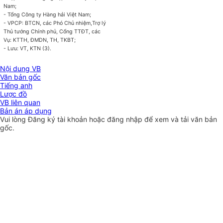
Nam;
- Tổng Công ty Hàng hải Việt Nam;
- VPCP: BTCN, các Phó Chủ nhiệm,Trợ lý
Thủ tướng Chính phủ, Cổng TTĐT, các
Vụ: KTTH, ĐMDN, TH, TKBT;
- Lưu: VT, KTN (3).
Nội dung VB
Văn bản gốc
Tiếng anh
Lược đồ
VB liên quan
Bản án áp dụng
Vui lòng
Đăng ký
tài khoản hoặc
đăng nhập
để xem và tải văn bản
gốc.