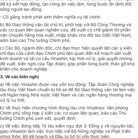
để ký kết hợp đồng, tạo công ăn việc làm, từng bước ổn định đời
sống người lao động;
- Cố gắng tránh phát sinh thêm nghĩa vụ tài chính.
b) Bộ Giao thông vận tải chủ trì, phối hợp với Bộ Công Thương và
các cơ quan liên quan nghiên cứu, đề xuất cơ chế giành thị phần
vận chuyển hàng hóa xuất, nhập khẩu cho đội tàu biển Việt Nam,
sớm báo cáo Thủ tướng Chính phủ.
c) Các Bộ, ngành đôn đốc, chỉ đạo thực hiện quyết liệt các ý kiến
chỉ đạo của Lãnh đạo Chính phủ liên quan đến kế hoạch sản xuất
kinh doanh và tái cơ cấu Vinashin; kịp thời xử lý, giải quyết những
đề xuất, kiến nghị của Tập đoàn, góp phần từng bước tháo gỡ khó
khăn cho doanh nghiệp.
3. Về các kiến nghị
a) Về việc Vinashin được vay vốn lưu động: Tập đoàn Công nghiệp
tàu thủy Việt Nam chuẩn bị hồ sơ để Bộ Giao thông vận tải làm việc
với Ngân hàng Nhà nước Việt Nam và các ngân hàng thương mại
xử lý cụ thể;
b) Về thực hiện chương trình đóng tàu cho Vinalines: Văn phòng
Chính phủ tổng hợp ý kiến các cơ quan liên quan, báo cáo Thủ
tướng Chính phủ xem xét, quyết định;
c) Về việc đóng tiếp 15 tàu kiểm ngư đợt 3: Đồng ý về nguyên tắc,
giao Vinashin làm việc trực tiếp với Bộ Nông nghiệp và Phát triển
nông thôn; Bộ Kế hoạch và Đầu tư bố trí vốn thực hiện;