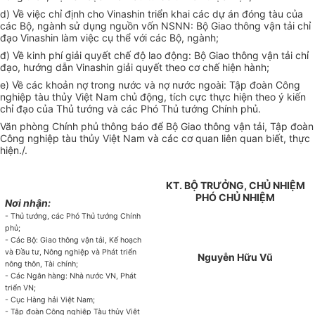
d) Về việc chỉ định cho Vinashin triển khai các dự án đóng tàu của
các Bộ, ngành sử dụng nguồn vốn NSNN: Bộ Giao thông vận tải chỉ
đạo Vinashin làm việc cụ thể với các Bộ, ngành;
đ) Về kinh phí giải quyết chế độ lao động: Bộ Giao thông vận tải chỉ
đạo, hướng dẫn Vinashin giải quyết theo cơ chế hiện hành;
e) Về các khoản nợ trong nước và nợ nước ngoài: Tập đoàn Công
nghiệp tàu thủy Việt Nam chủ động, tích cực thực hiện theo ý kiến
chỉ đạo của Thủ tướng và các Phó Thủ tướng Chính phủ.
Văn phòng Chính phủ thông báo để Bộ Giao thông vận tải, Tập đoàn
Công nghiệp tàu thủy Việt Nam và các cơ quan liên quan biết, thực
hiện./.
KT. BỘ TRƯỞNG, CHỦ NHIỆM
PHÓ CHỦ NHIỆM
Nơi nhận:
- Thủ tướng, các Phó Thủ tướng Chính
phủ;
- Các Bộ: Giao thông vận tải, Kế hoạch
và Đầu tư, Nông nghiệp và Phát triển
Nguyễn Hữu Vũ
nông thôn, Tài chính;
- Các Ngân hàng: Nhà nước VN, Phát
triển VN;
- Cục Hàng hải Việt Nam;
- Tập đoàn Công nghiệp Tàu thủy Việt