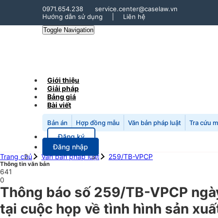
0971.654.238
service.center@caselaw.vn
Hướng dẫn sử dụng
|
Liên hệ
Toggle Navigation
Giới thiệu
Giải pháp
Bảng giá
Bài viết
Bản án
Hợp đồng mẫu
Văn bản pháp luật
Tra cứu 
Đăng ký
Đăng nhập
Trang chủ
Văn bản pháp luật
259/TB-VPCP
Thông tin văn bản
641
0
Thông báo số 259/TB-VPCP ngày 
tại cuộc họp về tình hình sản xu