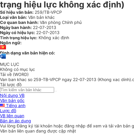
trạng hiệu lực không xác định)
Số hiệu văn bản:
259/TB-VPCP
Loại văn bản:
Văn bản khác
Cơ quan ban hành:
Văn phòng Chính phủ
Ngày ban hành:
22-07-2013
Ngày có hiệu lực:
22-07-2013
Không xác định
Tình trạng hiệu lực:
Ngôn ngữ:
Định dạng văn bản hiện có:
MỤC LỤC
Không có mục lục
Tải về (WORD)
Van ban khac so 259-TB-VPCP ngay 22-07-2013 (Khong xac dinh).
Tải lược đồ
Nội dung VB
Văn bản gốc
Tiếng anh
Lược đồ
VB liên quan
Bản án áp dụng
Vui lòng
Đăng ký
tài khoản hoặc
đăng nhập
để xem và tải văn bản 
Văn bản liên quan đang được cập nhật