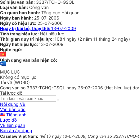
Số hiệu văn bản:
3337/TCHQ-GSQL
Loại văn bản:
Công văn
Cơ quan ban hành:
Tổng cục Hải quan
Ngày ban hành:
25-07-2006
Ngày có hiệu lực:
25-07-2006
Ngày bị bãi bỏ, thay thế:
13-07-2009
Hết hiệu lực
Tình trạng hiệu lực:
Thời gian duy trì hiệu lực:
1084 ngày
(
2 năm
11 tháng
24 ngày
)
Ngày hết hiệu lực:
13-07-2009
Ngôn ngữ:
Định dạng văn bản hiện có:
MỤC LỤC
Không có mục lục
Tải về (WORD)
Cong van so 3337-TCHQ-GSQL ngay 25-07-2006 (Het hieu luc).do
Tải lược đồ
Nội dung VB
Văn bản gốc
Tiếng anh
Lược đồ
VB liên quan
Bản án áp dụng
Caselaw Việt Nam:
“Kể từ ngày 13-07-2009, Công văn số 3337/TCHQ-GSQ