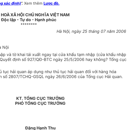
g xác định)
”.
Xem thêm
Lược đồ.
HOÀ XÃ HỘI CHỦ NGHĨA VIỆT NAM
Độc lập - Tự do - Hạnh phúc
********
Hà Nội, ngày 25 tháng 07 năm 2006
à Nội
hập và tờ khai tái xuất ngay tại cửa khẩu tạm nhập (cửa khẩu nhập
eo Quyết định số 927/QĐ-BTC ngày 25/5/2006 hay không? Tổng cục
hủ tục hải quan áp dụng như thủ tục hải quan đối với hàng hóa
 văn số 2807/TCHQ-GSQL ngày 26/6/2006 của Tổng cục Hải quan.
KT. TỔNG CỤC TRƯỞNG
PHÓ TỔNG CỤC TRƯỞNG
Đặng Hạnh Thu