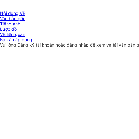
Nội dung VB
Văn bản gốc
Tiếng anh
Lược đồ
VB liên quan
Bản án áp dụng
Vui lòng
Đăng ký
tài khoản hoặc
đăng nhập
để xem và tải văn bản 