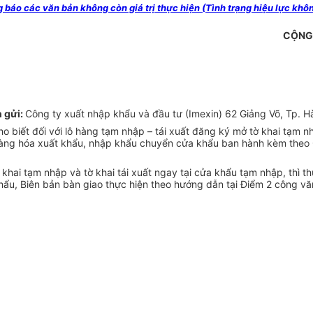
o các văn bản không còn giá trị thực hiện (Tình trạng hiệu lực khôn
CỘNG 
 gửi:
Công ty xuất nhập khẩu và đầu tư (Imexin) 62 Giảng Võ, Tp. H
 biết đối với lô hàng tạm nhập – tái xuất đăng ký mở tờ khai tạm n
ới hàng hóa xuất khẩu, nhập khẩu chuyển cửa khẩu ban hành kèm th
khai tạm nhập và tờ khai tái xuất ngay tại cửa khẩu tạm nhập, thì t
hẩu, Biên bản bàn giao thực hiện theo hướng dẫn tại Điểm 2 công