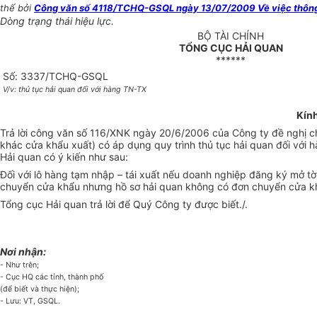
thế bởi
Công văn số 4118/TCHQ-GSQL ngày 13/07/2009 Về việc thông bá
Dòng trạng thái hiệu lực.
BỘ TÀI CHÍNH
TỔNG CỤC HẢI QUAN
******
Số: 3337/TCHQ-GSQL
V/v: thủ tục hải quan đối với hàng TN-TX
Kính
Trả lời công văn số 116/XNK ngày 20/6/2006 của Công ty đề nghị cho
khác cửa khẩu xuất) có áp dụng quy trình thủ tục hải quan đối v
Hải quan có ý kiến như sau:
Đối với lô hàng tạm nhập – tái xuất nếu doanh nghiệp đăng ký mở tờ 
chuyển cửa khẩu nhưng hồ sơ hải quan không có đơn chuyển cửa k
Tổng cục Hải quan trả lời để Quý Công ty được biết./.
Nơi nhận:
- Như trên;
- Cục HQ các tỉnh, thành phố
(để biết và thực hiện);
- Lưu: VT, GSQL.