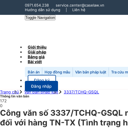
0971.654.238
service.center@caselaw.vn
Hướng dẫn sử dụng
|
Liên hệ
Toggle Navigation
Giới thiệu
Giải pháp
Bảng giá
Bài viết
Bản án
Hợp đồng mẫu
Văn bản pháp luật
Tra cứu 
Đăng ký
Đăng nhập
Trang chủ
Văn bản pháp luật
3337/TCHQ-GSQL
Thông tin văn bản
172
0
Công văn số 3337/TCHQ-GSQL ngà
đối với hàng TN-TX (Tình trạng h