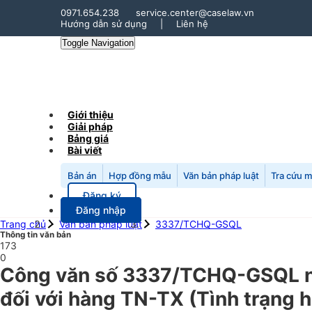
0971.654.238
service.center@caselaw.vn
Hướng dẫn sử dụng
|
Liên hệ
Toggle Navigation
Giới thiệu
Giải pháp
Bảng giá
Bài viết
Bản án
Hợp đồng mẫu
Văn bản pháp luật
Tra cứu 
Đăng ký
Đăng nhập
Trang chủ
Văn bản pháp luật
3337/TCHQ-GSQL
Thông tin văn bản
173
0
Công văn số 3337/TCHQ-GSQL ngà
đối với hàng TN-TX (Tình trạng h