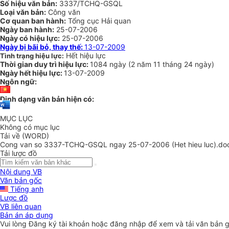
Số hiệu văn bản:
3337/TCHQ-GSQL
Loại văn bản:
Công văn
Cơ quan ban hành:
Tổng cục Hải quan
Ngày ban hành:
25-07-2006
Ngày có hiệu lực:
25-07-2006
Ngày bị bãi bỏ, thay thế:
13-07-2009
Hết hiệu lực
Tình trạng hiệu lực:
Thời gian duy trì hiệu lực:
1084 ngày
(
2 năm
11 tháng
24 ngày
)
Ngày hết hiệu lực:
13-07-2009
Ngôn ngữ:
Định dạng văn bản hiện có:
MỤC LỤC
Không có mục lục
Tải về (WORD)
Cong van so 3337-TCHQ-GSQL ngay 25-07-2006 (Het hieu luc).do
Tải lược đồ
Nội dung VB
Văn bản gốc
Tiếng anh
Lược đồ
VB liên quan
Bản án áp dụng
Vui lòng
Đăng ký
tài khoản hoặc
đăng nhập
để xem và tải văn bản 