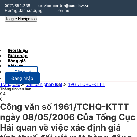
0971.654.238
service.center@caselaw.vn
Hướng dẫn sử dụng
|
Liên hệ
Toggle Navigation
Giới thiệu
Giải pháp
Bảng giá
Bài viết
Đăng ký
Đăng nhập
Trang chủ
Văn bản pháp luật
1961/TCHQ-KTTT
Thông tin văn bản
94
0
Công văn số 1961/TCHQ-KTTT
ngày 08/05/2006 Của Tổng Cục
Hải quan về việc xác định giá