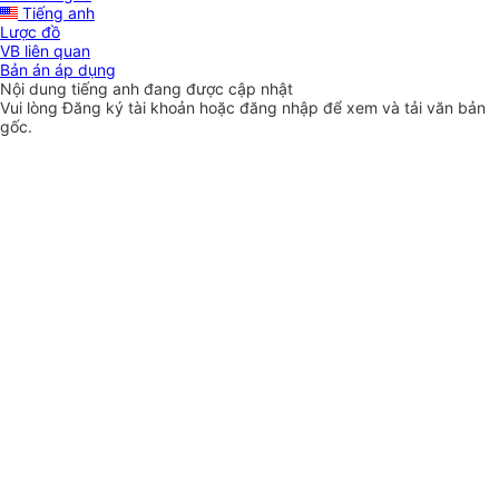
Tiếng anh
Lược đồ
VB liên quan
Bản án áp dụng
Nội dung tiếng anh đang được cập nhật
Vui lòng
Đăng ký
tài khoản hoặc
đăng nhập
để xem và tải văn bản
gốc.