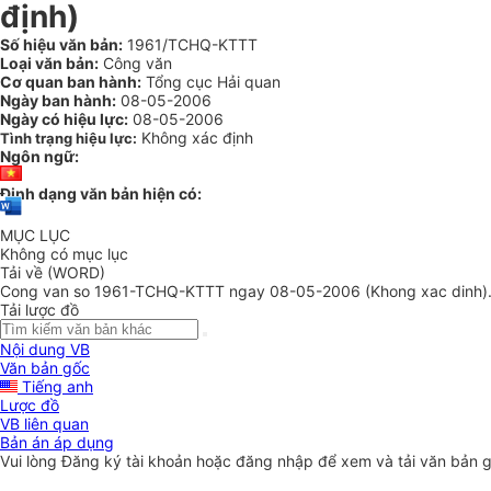
định)
Số hiệu văn bản:
1961/TCHQ-KTTT
Loại văn bản:
Công văn
Cơ quan ban hành:
Tổng cục Hải quan
Ngày ban hành:
08-05-2006
Ngày có hiệu lực:
08-05-2006
Không xác định
Tình trạng hiệu lực:
Ngôn ngữ:
Định dạng văn bản hiện có:
MỤC LỤC
Không có mục lục
Tải về (WORD)
Cong van so 1961-TCHQ-KTTT ngay 08-05-2006 (Khong xac dinh)
Tải lược đồ
Nội dung VB
Văn bản gốc
Tiếng anh
Lược đồ
VB liên quan
Bản án áp dụng
Vui lòng
Đăng ký
tài khoản hoặc
đăng nhập
để xem và tải văn bản 