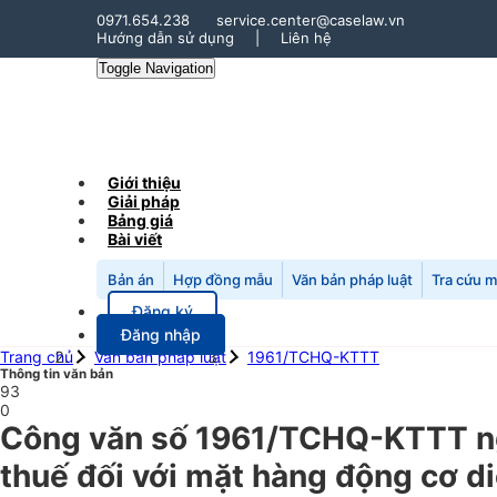
0971.654.238
service.center@caselaw.vn
Hướng dẫn sử dụng
|
Liên hệ
Toggle Navigation
Giới thiệu
Giải pháp
Bảng giá
Bài viết
Bản án
Hợp đồng mẫu
Văn bản pháp luật
Tra cứu 
Đăng ký
Đăng nhập
Trang chủ
Văn bản pháp luật
1961/TCHQ-KTTT
Thông tin văn bản
93
0
Công văn số 1961/TCHQ-KTTT ngà
thuế đối với mặt hàng động cơ d