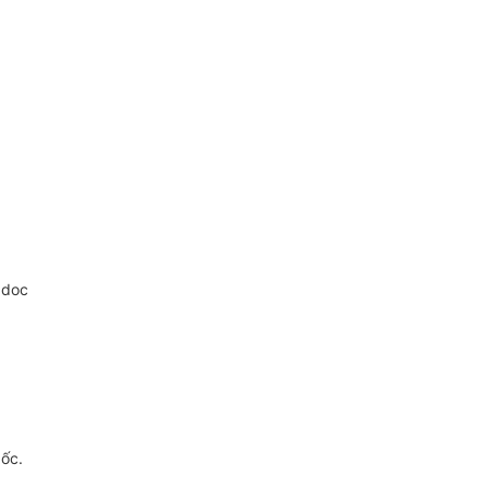
.doc
gốc.