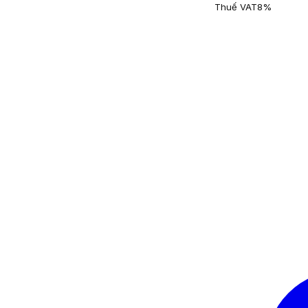
Thuế VAT
8%