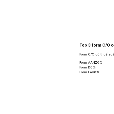
Top 3 form C/O c
Form C/O có thuế suấ
Form AANZ
0
%
Form D
0
%
Form EAV
0
%