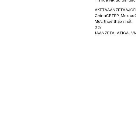
AKFTA
AANZFTA
AJCE
China
CPTPP_Mexico
Mức thuế thấp nhất
0
%
(
AANZFTA, ATIGA, V