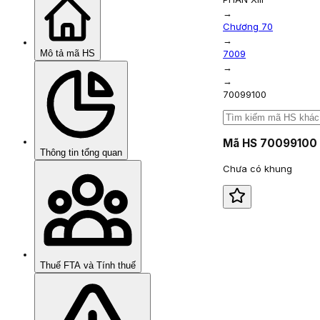
→
Chương 70
→
Mô tả mã HS
7009
→
→
70099100
Mã HS
70099100
Thông tin tổng quan
Chưa có khung
Thuế FTA và Tính thuế