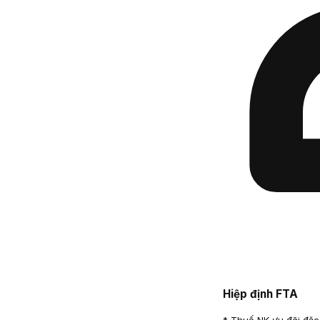
Hiệp định FTA
* Thuế NK ưu đãi đặc 