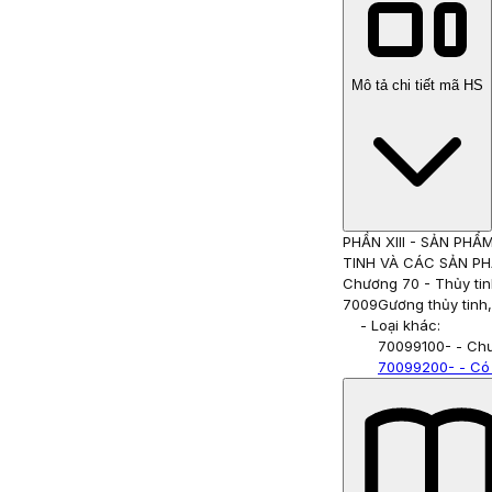
Mô tả chi tiết mã HS
PHẦN XIII
-
SẢN PHẨM
TINH VÀ CÁC SẢN P
Chương 70
-
Thủy ti
7009
Gương thủy tinh
- Loại khác:
70099100
- - Ch
70099200
- - C