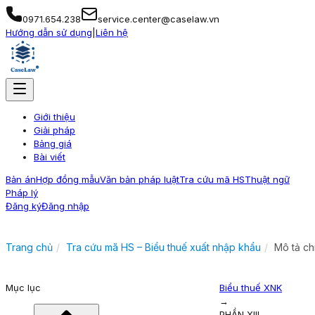
0971.654.238
service.center@caselaw.vn
Hướng dẫn sử dụng
|
Liên hệ
Giới thiệu
Giải pháp
Bảng giá
Bài viết
Bản án
Hợp đồng mẫu
Văn bản pháp luật
Tra cứu mã HS
Thuật ngữ
Pháp lý
Đăng ký
Đăng nhập
Trang chủ
Tra cứu mã HS – Biểu thuế xuất nhập khẩu
Mô tả ch
Mục lục
Biểu thuế XNK
→
PHẦN XIII