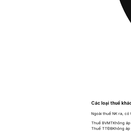
Các loại thuế khá
Ngoài thuế NK ra, có 
Thuế BVMT
Không áp
Thuế TTĐB
Không áp