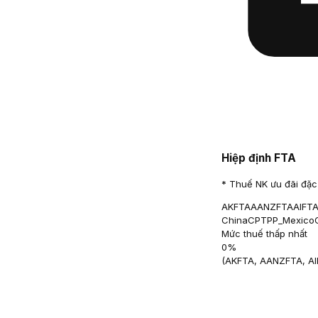
Hiệp định FTA
* Thuế NK ưu đãi đặc 
AKFTA
AANZFTA
AIFT
China
CPTPP_Mexico
Mức thuế thấp nhất
0
%
(
AKFTA, AANZFTA, A