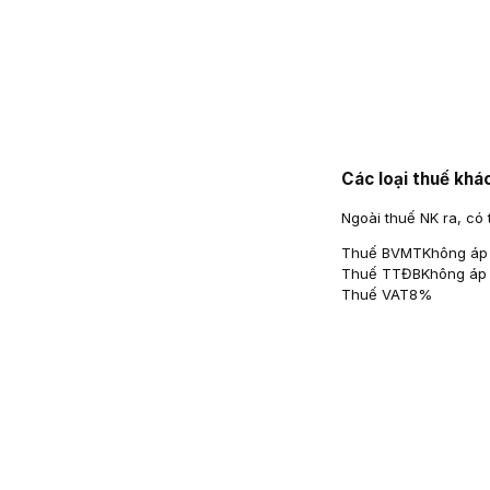
Các loại thuế khá
Ngoài thuế NK ra, có 
Thuế BVMT
Không áp
Thuế TTĐB
Không áp
Thuế VAT
8%