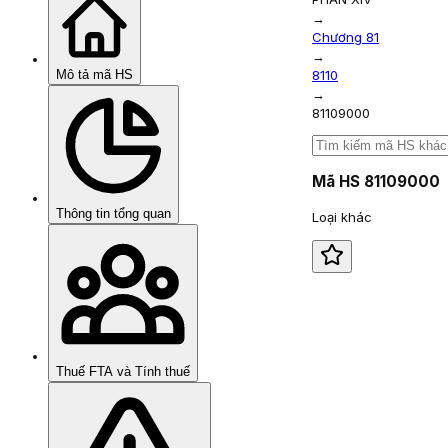
→
Chương 81
→
Mô tả mã HS
8110
→
81109000
Mã HS
81109000
Thông tin tổng quan
Loại khác
Thuế FTA và Tính thuế