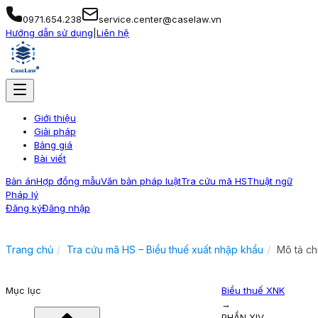
0971.654.238
service.center@caselaw.vn
Hướng dẫn sử dụng
|
Liên hệ
Giới thiệu
Giải pháp
Bảng giá
Bài viết
Bản án
Hợp đồng mẫu
Văn bản pháp luật
Tra cứu mã HS
Thuật ngữ
Pháp lý
Đăng ký
Đăng nhập
Trang chủ
Tra cứu mã HS – Biểu thuế xuất nhập khẩu
Mô tả ch
Mục lục
Biểu thuế XNK
→
PHẦN XIV