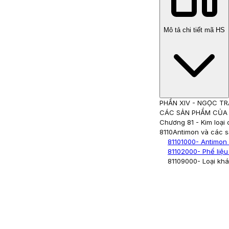
Mô tả chi tiết mã HS
PHẦN XIV
-
NGỌC TRA
CÁC SẢN PHẨM CỦA 
Chương 81
-
Kim loại
8110
Antimon và các s
81101000
- Antimon
81102000
- Phế liệ
81109000
- Loại kh