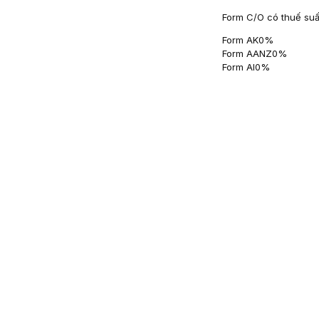
Form C/O có thuế suấ
Form AK
0
%
Form AANZ
0
%
Form AI
0
%