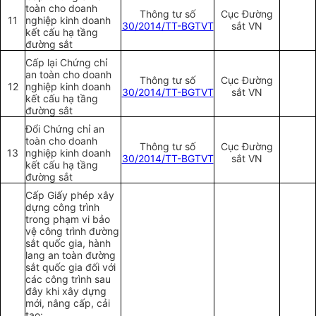
toàn cho doanh
Thông tư số
Cục Đường
11
nghiệp kinh doanh
30/2014/TT-BGTVT
sắt VN
kết cấu hạ tầng
đường sắt
Cấp lại Chứng chỉ
an toàn cho doanh
Thông tư số
Cục Đường
12
nghiệp kinh doanh
30/2014/TT-BGTVT
sắt VN
kết cấu hạ tầng
đường sắt
Đổi Chứng chỉ an
toàn cho doanh
Thông tư số
Cục Đường
13
nghiệp kinh doanh
30/2014/TT-BGTVT
sắt VN
kết cấu hạ tầng
đường sắt
Cấp Giấy phép xây
dựng công trình
trong phạm vi bảo
vệ công trình đường
sắt quốc gia, hành
lang an toàn đường
sắt quốc gia đối với
các công trình sau
đây khi xây dựng
mới, nâng cấp, cải
tạo: