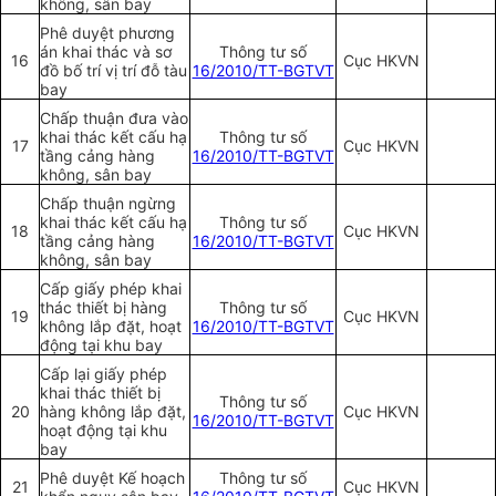
không, sân bay
Phê duyệt phương
án khai thác và sơ
Thông tư số
16
Cục HKVN
đồ bố trí vị trí đỗ tàu
16/2010/TT-BGTVT
bay
Chấp thuận đưa vào
khai thác kết cấu hạ
Thông tư số
17
Cục HKVN
tầng cảng hàng
16/2010/TT-BGTVT
không, sân bay
Chấp thuận ngừng
khai thác kết cấu hạ
Thông tư số
18
Cục HKVN
tầng cảng hàng
16/2010/TT-BGTVT
không, sân bay
Cấp giấy phép khai
thác thiết bị hàng
Thông tư số
19
Cục HKVN
không lắp đặt, hoạt
16/2010/TT-BGTVT
động tại khu bay
Cấp lại giấy phép
khai thác thiết bị
Thông tư số
20
hàng không lắp đặt,
Cục HKVN
16/2010/TT-BGTVT
hoạt động tại khu
bay
Phê duyệt Kế hoạch
Thông tư số
21
Cục HKVN