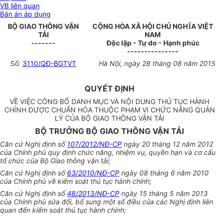
VB liên quan
Bản án áp dụng
BỘ GIAO THÔNG VẬN
CỘNG HÒA XÃ HỘI CHỦ NGHĨA VIỆT
TẢI
NAM
-------
Độc lập - Tự do - Hạnh phúc
---------------
Số:
3110/QĐ-BGTVT
Hà Nội, ngày 28 tháng 08 năm 2015
QUYẾT ĐỊNH
VỀ VIỆC CÔNG BỐ DANH MỤC VÀ NỘI DUNG THỦ TỤC HÀNH
CHÍNH ĐƯỢC CHUẨN HÓA THUỘC PHẠM VI CHỨC NĂNG QUẢN
LÝ CỦA BỘ GIAO THÔNG VẬN TẢI
BỘ TRƯỞNG BỘ GIAO THÔNG VẬN TẢI
Căn cứ Nghị định số
107/2012/NĐ-CP
ngày 20 tháng 12 năm 2012
của Chính phủ quy định chức năng, nhiệm vụ, quyền hạn và cơ cấu
tổ chức của Bộ Giao thông vận tải;
Căn cứ Nghị định số
63/2010/NĐ-CP
ngày 08 tháng 6 năm 2010
của Chính phủ về kiểm soát thủ tục hành chính;
Căn cứ Nghị định số
48/2013/NĐ-CP
ngày 15 tháng 5 năm 2013
của Chính phủ sửa đổi, bổ sung một số điều của các Nghị định liên
quan đến kiểm soát thủ tục hành chính;