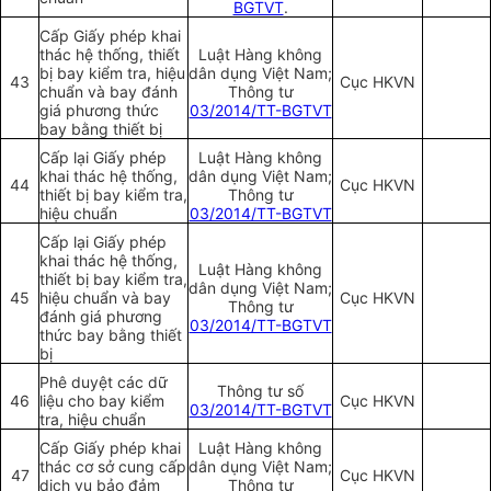
BGTVT
.
Cấp Giấy phép khai
thác hệ thống, thiết
Luật Hàng không
bị bay kiểm tra, hiệu
dân dụng Việt Nam;
43
Cục HKVN
chuẩn và bay đánh
Thông tư
giá phương thức
03/2014/TT-BGTVT
bay bằng thiết bị
Cấp lại Giấy phép
Luật Hàng không
khai thác hệ thống,
dân dụng Việt Nam;
44
Cục HKVN
thiết bị bay kiểm tra,
Thông tư
hiệu chuẩn
03/2014/TT-BGTVT
Cấp lại Giấy phép
khai thác hệ thống,
Luật Hàng không
thiết bị bay kiểm tra,
dân dụng Việt Nam;
45
hiệu chuẩn và bay
Cục HKVN
Thông tư
đánh giá phương
03/2014/TT-BGTVT
thức bay bằng thiết
bị
Phê duyệt các dữ
Thông tư số
46
liệu cho bay kiểm
Cục HKVN
03/2014/TT-BGTVT
tra, hiệu chuẩn
Cấp Giấy phép khai
Luật Hàng không
thác cơ sở cung cấp
dân dụng Việt Nam;
47
Cục HKVN
dịch vụ bảo đảm
Thông tư