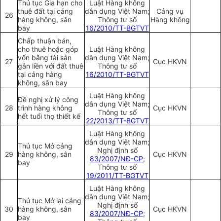
Thủ tục Gia hạn cho
Luật Hàng không
thuê đất tại cảng
dân dụng Việt Nam;
Cảng vụ
26
hàng không, sân
Thông tư số
Hàng không
bay
16/2010/TT-BGTVT
Chấp thuận bán,
cho thuê hoặc góp
Luật Hàng không
vốn bằng tài sản
dân dụng Việt Nam;
27
Cục HKVN
gắn liền với đất thuê
Thông tư số
tại cảng hàng
16/2010/TT-BGTVT
không, sân bay
Luật Hàng không
Đề nghị xử lý công
dân dụng Việt Nam;
28
trình hàng không
Cục HKVN
Thông tư số
hết tuổi thọ thiết kế
22/2013/TT-BGTVT
Luật Hàng không
dân dụng Việt Nam;
Thủ tục Mở cảng
Nghị định số
29
hàng không, sân
Cục HKVN
83/2007/NĐ-CP
;
bay
Thông tư số
19/2011/TT-BGTVT
Luật Hàng không
dân dụng Việt Nam;
Thủ tục Mở lại cảng
Nghị định số
30
hàng không, sân
Cục HKVN
83/2007/NĐ-CP
;
bay