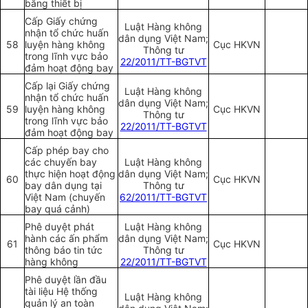
bằng thiết bị
Cấp Giấy chứng
Luật Hàng không
nhận tổ chức huấn
dân dụng Việt Nam;
58
luyện hàng không
Cục HKVN
Thông tư
trong lĩnh vực bảo
22/2011/TT-BGTVT
đảm hoạt động bay
Cấp lại Giấy chứng
Luật Hàng không
nhận tổ chức huấn
dân dụng Việt Nam;
59
luyện hàng không
Cục HKVN
Thông tư
trong lĩnh vực bảo
22/2011/TT-BGTVT
đảm hoạt động bay
Cấp phép bay cho
các chuyến bay
Luật Hàng không
thực hiện hoạt động
dân dụng Việt Nam;
60
Cục HKVN
bay dân dụng tại
Thông tư
Việt Nam (chuyến
62/2011/TT-BGTVT
bay quá cảnh)
Phê duyệt phát
Luật Hàng không
hành các ấn phẩm
dân dụng Việt Nam;
61
Cục HKVN
thông báo tin tức
Thông tư
hàng không
22/2011/TT-BGTVT
Phê duyệt lần đầu
tài liệu Hệ thống
Luật Hàng không
quản lý an toàn