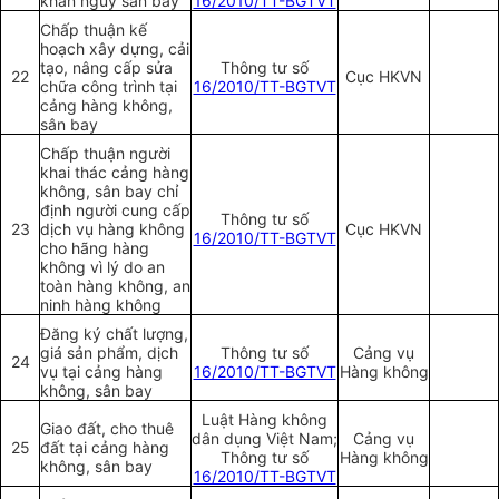
khẩn nguy sân bay
16/2010/TT-BGTVT
Chấp thuận kế
hoạch xây dựng, cải
tạo, nâng cấp sửa
Thông tư số
22
Cục HKVN
chữa công trình tại
16/2010/TT-BGTVT
cảng hàng không,
sân bay
Chấp thuận người
khai thác cảng hàng
không, sân bay chỉ
định người cung cấp
Thông tư số
23
dịch vụ hàng không
Cục HKVN
16/2010/TT-BGTVT
cho hãng hàng
không vì lý do an
toàn hàng không, an
ninh hàng không
Đăng ký chất lượng,
giá sản phẩm, dịch
Thông tư số
Cảng vụ
24
vụ tại cảng hàng
16/2010/TT-BGTVT
Hàng không
không, sân bay
Luật Hàng không
Giao đất, cho thuê
dân dụng Việt Nam;
Cảng vụ
25
đất tại cảng hàng
Thông tư số
Hàng không
không, sân bay
16/2010/TT-BGTVT