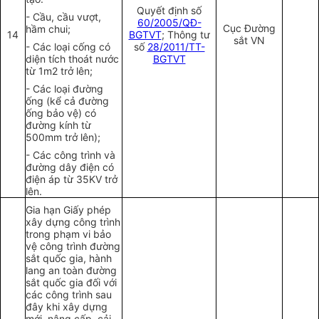
Quyết định số
- Cầu, cầu vượt,
60/2005/QĐ-
Cục Đường
hầm chui;
14
BGTVT
; Thông tư
sắt VN
- Các loại cống có
số
28/2011/TT-
diện tích
thoát
nước
BGTVT
từ 1m2 trở lên;
- Các loại đường
ống (kể cả đường
ống bảo vệ) có
đường kính từ
500mm trở lên);
- Các công trình và
đường dây điện có
điện áp từ 35KV trở
lên.
Gia hạn Giấy phép
xây dựng công trình
trong phạm vi bảo
vệ công trình đường
sắt quốc gia, hành
lang an toàn đường
sắt quốc gia đối với
các công trình sau
đây khi xây dựng
mới, nâng cấp, cải