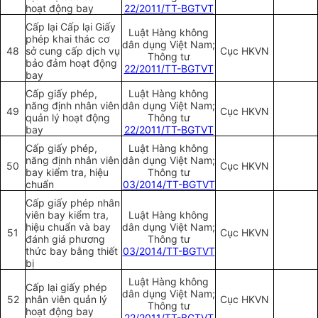
hoạt động bay
22/2011/TT-BGTVT
Cấp lại Cấp lại Giấy
Luật Hàng không
phép khai thác cơ
dân dụng Việt Nam;
48
sở cung cấp dịch vụ
Cục HKVN
Thông tư
bảo đảm hoạt động
22/2011/TT-BGTVT
bay
Cấp giấy phép,
Luật Hàng không
năng định nhân viên
dân dụng Việt Nam;
49
Cục HKVN
quản lý hoạt động
Thông tư
bay
22/2011/TT-BGTVT
Cấp giấy phép,
Luật Hàng không
năng định nhân viên
dân dụng Việt Nam;
50
Cục HKVN
bay kiểm tra, hiệu
Thông tư
chuẩn
03/2014/TT-BGTVT
Cấp giấy phép nhân
viên bay kiểm tra,
Luật Hàng không
hiệu chuẩn và bay
dân dụng Việt Nam;
51
Cục HKVN
đánh giá phương
Thông tư
thức bay bằng thiết
03/2014/TT-BGTVT
bị
Luật Hàng không
Cấp lại giấy phép
dân dụng Việt Nam;
52
nhân viên quản lý
Cục HKVN
Thông tư
hoạt động bay
22/2011/TT-BGTVT