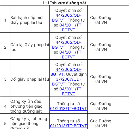
I - Lĩnh vực đường sắt
Quyết định số
44/2005/QĐ-
Sát hạch cấp mới
Cục Đường
1
BGTVT
; Thông tư
Giấy phép lái tàu
sắt VN
số
04/2011/TT-
BGTVT
Quyết định số
44/2005/QĐ-
Cấp lại Giấy phép lái
Cục Đường
2
BGTVT
; Thông tư
tàu
sắt VN
số
04/2011/TT-
BGTVT
Quyết định số
44/2005/QĐ-
BGTVT
; Quyết định
Cục Đường
3
Đổi giấy phép lái tàu
37/2007/QĐ-
sắt VN
BGTVT
; Thông tư
số
04/2011/TT-
BGTVT
Đăng ký lần đầu
Thông tư số
Cục Đường
4
phương tiện giao
01/2013/TT-BGTVT
sắt VN
thông đường sắt
Đăng ký lại phương
Thông tư số
Cục Đường
5
tiện giao thông
01/2013/TT-BGTVT
sắt VN
đường sắt