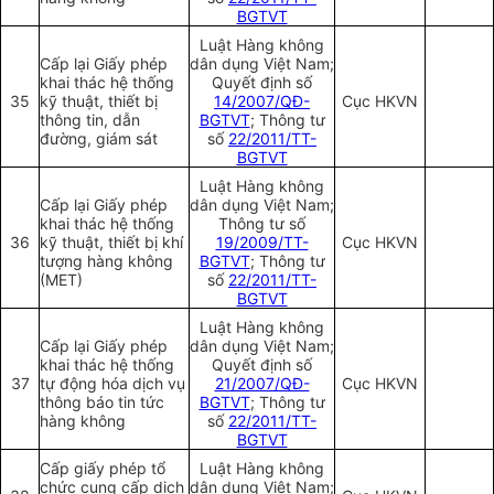
BGTVT
Luật Hàng không
Cấp lại Giấy phép
dân dụng Việt Nam;
khai thác hệ thống
Quyết định số
35
kỹ thuật, thiết bị
14/2007/QĐ-
Cục HKVN
thông tin, dẫn
BGTVT
; Thông tư
đường, giám sát
số
22/2011/TT-
BGTVT
Luật Hàng không
Cấp lại Giấy phép
dân dụng Việt Nam;
khai thác hệ thống
Thông tư số
36
kỹ thuật, thiết bị khí
19/2009/TT-
Cục HKVN
tượng hàng không
BGTVT
; Thông tư
(MET)
số
22/2011/TT-
BGTVT
Luật Hàng không
Cấp lại Giấy phép
dân dụng Việt Nam;
khai thác hệ thống
Quyết định số
37
tự động hóa dịch vụ
21/2007/QĐ-
Cục HKVN
thông báo tin tức
BGTVT
; Thông tư
hàng không
số
22/2011/TT-
BGTVT
Cấp giấy phép tổ
Luật Hàng không
chức cung cấp dịch
dân dụng Việt Nam;