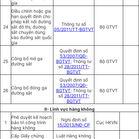
gia
Điều chỉnh hoặc gia
hạn quyết định cho
phép kết nối đường
Thông tư số
24
sắt đô thị, đường
Bộ GTVT
05/2011/TT-BGTVT
sắt chuyên dùng
vào đường sắt quốc
gia
Quyết định số
53/2007/QĐ-
Công bố mở ga
25
BGTVT
; Thông tư
Bộ GTVT
đường sắt
số
28/2011/TT-
BGTVT
Quyết định số
53/2007/QĐ-
Công bố đóng ga
26
BGTVT
; Thông tư
Bộ GTVT
đường sắt
số
28/2011/TT-
BGTVT
II- Lĩnh vực hàng không
Phê duyệt kế hoạch
Nghị định số
1
bảo trì công trình
Cục HKVN
15/2013/NĐ-CP
hàng không
Cấp Giấy chứng
Luật H
à
ng kh
ô
ng