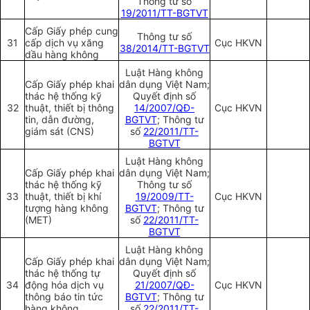
Thông tư số
19/2011/TT-BGTVT
Cấp Giấy phép cung
Thông tư số
31
cấp dịch vụ xăng
Cục HKVN
38/2014/TT-BGTVT
dầu hàng không
Luật Hàng không
Cấp Giấy phép khai
dân dụng Việt Nam;
thác hệ thống kỹ
Quyết định số
32
thuật, thiết bị thông
14/2007/QĐ-
Cục HKVN
tin, dẫn đường,
BGTVT
; Thông tư
giám sát (CNS)
số
22/2011/TT-
BGTVT
Luật Hàng không
Cấp Giấy phép khai
dân dụng Việt Nam;
thác hệ thống kỹ
Thông tư số
33
thuật, thiết bị khí
19/2009/TT-
Cục HKVN
tượng hàng không
BGTVT
; Thông tư
(MET)
số
22/2011/TT-
BGTVT
Luật Hàng không
Cấp Giấy phép khai
dân dụng Việt Nam;
thác hệ thống tự
Quyết định số
34
động hóa dịch vụ
21/2007/QĐ-
Cục HKVN
thông báo tin tức
BGTVT
; Thông tư
hàng không
số
22/2011/TT-