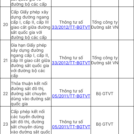
đường bộ các cấp
Cấp Giấy phép xây
dựng đường ngang
cấp I, cấp II, cấp III
Thông tư số
Tổng công ty
20
giao cắt giữa đường
33/2012/TT-BGTVT
Đường sắt VN
sắt quốc gia với
đường bộ các cấp
Gia hạn Giấy phép
xây dựng đường
ngang cấp I, cấp II,
Thông tư số
Tổng công ty
21
cấp III giao cắt giữa
33/2012/TT-BGTVT
Đường sắt VN
đường sắt quốc gia
với đường bộ các
cấp
Thỏa thuận
kết nối
đường sắt đô thị,
Thông tư số
22
đường sắt chuyên
Bộ GTVT
05/2011/TT-BGTVT
dùng vào đường sắt
quốc gia
Cấp phép kết nối
các tuyến đường
sắt đô thị, đường
Thông tư số
23
Bộ GTVT
sắt chuyên dùng
05/2011/TT-BGTVT
vào đường sắt quốc