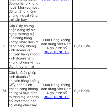
đường hàng không,
ngoài khu vực hoạt
động hàng không
chung, ngoài vùng
trời sân bay
Cấp Giấy chứng
nhận đăng ký sử
dụng thương hiệu
của hãng hàng
Luật Hàng không
không khác đối với
dân dụng Việt Nam;
73
hãng hàng không
Cục HKVN
Nghị định số
kinh doanh vận
30/2013/NĐ-CP
chuyển hàng không,
kinh doanh hàng
không chung vì mục
đích thương mại
Cấp lại Giấy phép
kinh doanh vận
chuyển hàng không,
Giấy phép kinh
Luật Hàng không
doanh hàng không
dân dụng Việt Nam;
74
Cục HKVN
chung vì mục đích
Nghị định số
thương mại do thay
30/2013/NĐ-CP
đổi một trong các
nội dung của Giấy