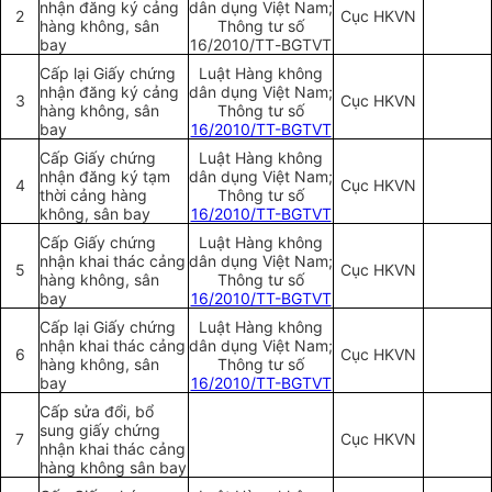
nhận đăng ký cảng
d
â
n dụng Việt Nam
;
2
Cục HKVN
hàng không, sân
Th
ô
ng t
ư
số
bay
16/2010/
TT
-
BGTVT
Cấp lại Giấy chứng
Luật Hàng không
nhận đăng ký cảng
dân dụng Việt Nam;
3
Cục HKVN
hàng không, sân
Thông tư số
bay
16/2010/TT-BGTVT
Cấp Giấy chứng
Luật Hàng không
nhận đăng ký tạm
dân dụng Việt Nam;
4
Cục HKVN
thời cảng hàng
Thông tư số
không, sân bay
16/2010/TT-BGTVT
Cấp Giấy chứng
Luật Hàng không
nhận khai thác cảng
dân dụng Việt Nam;
5
Cục HKVN
hàng không, sân
Thông tư số
bay
16/2010/TT-BGTVT
Cấp lại Giấy chứng
Luật Hàng không
nhận khai thác cảng
dân dụng Việt Nam;
6
Cục HKVN
hàng không, sân
Thông tư số
bay
16/2010/TT-BGTVT
Cấp sửa đổi, bổ
sung giấy chứng
7
Cục HKVN
nhận khai thác cảng
hàng không sân bay