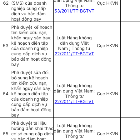
dân dụng Việt Nam;
62
(SMS) của doanh
Cục HKVN
Thông tư
nghiệp cung cấp
53/2011/TT-BGTVT
dịch vụ bảo đảm
hoạt động bay
Phê duyệt kế hoạch
tìm kiếm cứu nạn,
khẩn nguy sân bay;
Luật Hàng không
kế hoạch diễn tập
dân dụng Việt
63
Cục HKVN
của doanh nghiệp
Nam ; Thông tư
cung cấp dịch vụ
22/2011/TT-BGTVT
bảo đảm hoạt động
bay
Phê duyệt sửa đổi,
bổ sung kế hoạch
tìm kiếm cứu nạn,
Luật Hàng không
khẩn nguy sân bay;
dân dụng Việt Nam;
64
kế hoạch diễn tập
Cục HKVN
Thông tư
của doanh nghiệp
22/2011/TT-BGTVT
cung cấp dịch vụ
bảo đảm hoạt động
bay
Phê duyệt tài liệu
Luật Hàng không
hướng dẫn khai thác
dân dụng Việt Nam;
65
cơ sở cung cấp dịch
Cục HKVN
Thông tư
vụ bảo đảm hoạt