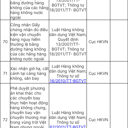
13/2007/TT-
bằng đường hàng
BGTVT; Thông tư
không của các hãng
18/2011/TT- BGTVT
hàng không nước
ngoài
Công nhận Giấy
chứng nhận đủ điều
Luật Hàng không
kiện vận chuyển
dân dụng Việt Nam;
hàng nguy hiểm
Quyết định
70
Cục HKVN
thường lệ bằng
13/2007/TT-
đường hàng không
BGTVT; Thông tư
của các hãng hàng
18/2011/TT- BGTVT
không nước ngoài
Luật Hàng không
Xác nhận giờ hạ, cất
dân dụng Việt Nam;
71
cánh tại cảng hàng
Cục HKVN
Thông tư số
không, sân bay
16/2010/TT-BGTVT
Phê duyệt phương
án khai thác cho
các chuyến bay
thực hiện hoạt động
hàng không chung,
chuyến bay vận
Luật Hàng không
chuyển thương mại
dân dụng Việt Nam;
72
Cục HKVN
trong vùng trời Việt
Thông tư số
Nam nhưng ngoài
62/2011/TT-BGTVT