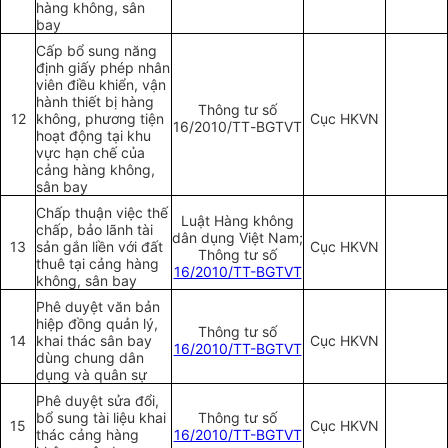
hàng không, sân
bay
Cấp bổ sung năng
định giấy phép nhân
viên điều khiển, vận
hành thiết bị hàng
Th
ô
ng t
ư
số
12
không, phương tiện
Cục HKVN
16/2010/
TT
-
BGTVT
hoạt động tại khu
vực hạn chế của
cảng hàng không,
sân bay
Chấp thuận việc thế
Luật Hàng không
chấp, bảo lãnh tài
dân dụng Việt Nam;
13
sản gắn liền với đất
Cục HKVN
Thông tư số
thuê tại cảng hàng
16/2010/TT-BGTVT
không, sân bay
Phê duyệt văn bản
hiệp đồng quản lý,
Thông tư số
14
khai thác sân bay
Cục HKVN
16/2010/TT-BGTVT
dùng chung dân
dụng và quân sự
Phê duyệt sửa đổi,
bổ sung tài liệu khai
Thông tư số
15
Cục HKVN
thác cảng hàng
16/2010/TT-BGTVT