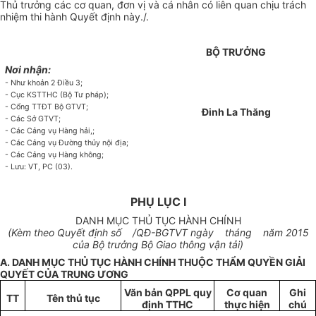
Thủ trưởng các cơ quan, đơn vị và cá nhân có liên quan chịu trách
nhiệm thi hành Quyết định này./.
BỘ TRƯỞNG
Nơi nhận:
- Như khoản 2 Điều 3;
- Cục KSTTHC (Bộ Tư pháp);
- Cổng TTĐT Bộ GTVT;
Đinh La Thăng
- Các Sở GTVT;
- Các Cảng vụ Hàng hải,;
- Các Cảng vụ Đường thủy nội địa;
- Các Cảng vụ Hàng không;
- Lưu: VT, PC (03).
PHỤ LỤC I
DANH MỤC THỦ TỤC HÀNH CHÍNH
(Kèm theo Quyết định số /QĐ-BGTVT ngày tháng năm 2015
của Bộ trưởng Bộ Giao thông vận tải)
A. DANH MỤC THỦ TỤC HÀNH CHÍNH THUỘC THẨM QUYỀN GIẢI
QUYẾT CỦA TRUNG ƯƠNG
Văn bản QPPL quy
Cơ quan
Ghi
TT
Tên thủ tục
định TTHC
thực hiện
chú