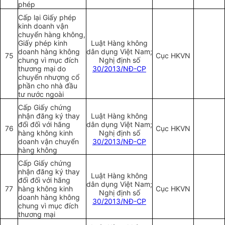
phép
Cấp lại Giấy phép
kinh doanh vận
chuyển hàng không,
Giấy phép kinh
Luật Hàng không
doanh hàng không
dân dụng Việt Nam;
75
Cục HKVN
chung vì mục đích
Nghị định số
thương mại do
30/2013/NĐ-CP
chuyển nhượng cổ
phần cho nhà đầu
tư nước ngoài
Cấp Giấy chứng
nhận đăng ký thay
Luật Hàng không
đổi đối với hãng
dân dụng Việt Nam;
76
Cục HKVN
hàng không kinh
Nghị định số
doanh vận chuyển
30/2013/NĐ-CP
hàng không
Cấp Giấy chứng
nhận đăng ký thay
Luật Hàng không
đổi đối với hãng
dân dụng Việt Nam;
77
hàng không kinh
Cục HKVN
Nghị định số
doanh hàng không
30/2013/NĐ-CP
chung vì mục đích
thương mại