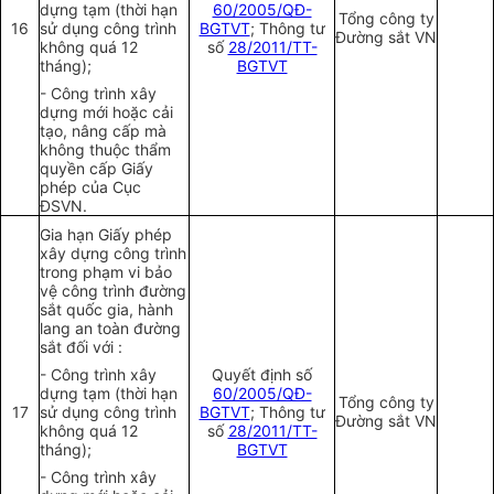
dựng tạm (thời hạn
60/2005/QĐ-
Tổng công ty
16
sử dụng công trình
BGTVT
; Thông tư
Đường sắt VN
không quá 12
số
28/2011/TT-
tháng);
BGTVT
- Công trình xây
dựng mới hoặc cải
tạo, nâng cấp mà
không thuộc thẩm
quyền cấp Giấy
phép của Cục
ĐSVN.
Gia hạn Giấy phép
xây dựng công trình
trong phạm vi bảo
vệ công trình đường
sắt quốc gia, hành
lang an toàn đường
sắt đối với :
- Công trình xây
Quyết định số
dựng tạm (thời hạn
60/2005/QĐ-
Tổng công ty
17
sử dụng công trình
BGTVT
; Thông tư
Đường sắt VN
không quá 12
số
28/2011/TT-
tháng);
BGTVT
- Công trình xây