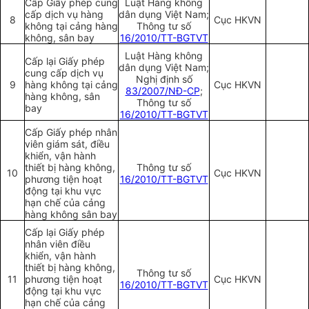
Cấp Giấy phép cung
Luật Hàng không
cấp dịch vụ hàng
dân dụng Việt Nam;
8
Cục HKVN
không tại cảng hàng
Thông tư số
không, sân bay
16/2010/TT-BGTVT
Luật Hàng không
Cấp lại Giấy phép
dân dụng Việt Nam;
cung cấp dịch vụ
Nghị định số
9
hàng không tại cảng
Cục HKVN
83/2007/NĐ-CP
;
hàng không, sân
Thông tư số
bay
16/2010/TT-BGTVT
Cấp Giấy phép nhân
viên giám sát, điều
khiển, vận hành
thiết bị hàng không,
Thông tư số
10
Cục HKVN
phương tiện hoạt
16/2010/TT-BGTVT
động tại khu vực
hạn chế của cảng
hàng không sân bay
Cấp lại Giấy phép
nhân viên điều
khiển, vận hành
thiết bị hàng không,
Thông tư số
11
phương tiện hoạt
Cục HKVN
16/2010/TT-BGTVT
động tại khu vực
hạn chế của cảng