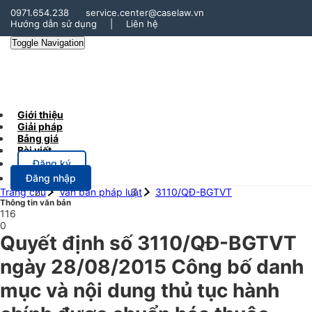
0971.654.238
service.center@caselaw.vn
Hướng dẫn sử dụng
|
Liên hệ
Toggle Navigation
Giới thiệu
Giải pháp
Bảng giá
Bài viết
Đăng ký
Đăng nhập
Trang chủ
Văn bản pháp luật
3110/QĐ-BGTVT
Thông tin văn bản
116
0
Quyết định số 3110/QĐ-BGTVT
ngày 28/08/2015 Công bố danh
mục và nội dung thủ tục hành