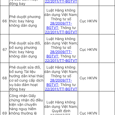
22/2011/TT-BGTVT
động bay
Luật Hàng không
dân dụng Việt Nam;
Phê duyệt phương
Thông tư số
66
thức bay hàng
Cục HKVN
28/2009/TT-
không dân dụng
BGTVT
; Thông tư
22/2011/TT-BGTVT
Luật Hàng không
Phê duyệt sửa đổi,
dân dụng Việt Nam;
bổ sung phương
Thông tư số
67
Cục HKVN
thức bay hàng
28/2009/TT-
không dân dụng
BGTVT
; Thông tư
22/2011/TT-BGTVT
Phê duyệt sửa đổi,
Luật Hàng không
bổ sung Tài liệu
dân dụng Việt Nam;
hướng dẫn khai thác
Thông tư số
68
Cục HKVN
cơ sở cung cấp dịch
28/2009/TT-
vụ bảo đảm hoạt
BGTVT
; Thông tư
động bay
22/2011/TT-BGTVT
Công nhận Giấy
chứng nhận đủ điều
Luật Hàng không
kiện vận chuyển
dân dụng Việt Nam;
hàng nguy hiểm
Quyết định
69
không thường lệ
Cục HKVN