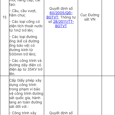
tạo:
Quyết định số
- Cầu, cầu vượt,
60/2005/QĐ-
Cục Đường
hầm chui;
15
BGTVT
; Thông tư
sắt VN
- Các loại cống có
số
28/2011/TT-
diện tích
thoát
nước
BGTVT
từ 1m2 trở lên;
- Các loại đường
ống (kể cả đường
ống bảo vệ) có
đường kính từ
500mm trở lên);
- Các công trình và
đường dây điện có
điện áp từ 35KV trở
lên.
Cấp Giấy phép xây
dựng công trình
trong phạm vi bảo
vệ công trình đường
sắt quốc gia, hành
lang an toàn đường
sắt đối với :
- Công trình xây
Quyết định số