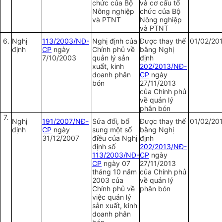
chức của Bộ
và cơ cấu tổ
Nông nghiệp
chức của Bộ
và PTNT
Nông nghiệp
và PTNT
6.
Nghị
113/2003/NĐ-
Nghị định của
Được thay thế
01/02/20
định
CP
ngày
Chính phủ về
bằng Nghị
7/10/20
0
3
quản lý sản
định
xuất, kinh
202/2013/NĐ-
doanh phân
CP
ngày
bón
27/11/2013
của Chính phủ
về quản lý
phân bón
7.
Nghị
191/2007/NĐ-
Sửa đổi, bổ
Được thay thế
01/02/20
định
CP
ngày
sung một số
bằng Nghị
31/12/2007
điều của Nghị
định
định số
202/2013/NĐ-
113/2003/NĐ-
CP
ngày
CP
ngày 07
27/11/2013
tháng 10 năm
của Chính phủ
2003 của
về quản lý
Chính phủ về
phân bón
việc quản lý
sản xuất, kinh
doanh phân