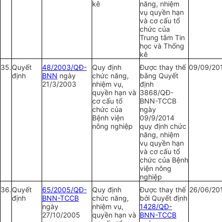
kê
năng, nhiệm
vụ quyền hạn
và cơ cấu tổ
chức của
Trung tâm Tin
học và Thống
kê
35.
Quy
ế
t
48/2003/QĐ-
Quy định
Được thay thế
09/09/20
định
BNN
ngày
chức năng,
bằng Quyết
21/3/2003
nhiệm vụ,
định
quyền hạn và
3868/QĐ-
cơ cấu tổ
BNN-TCCB
chức của
ngày
Bệnh viện
09/9/2014
nông nghiệp
quy định chức
năng, nhiệm
vụ quyền hạn
và cơ cấu tổ
chức của Bệnh
viện nông
nghiệp
36.
Quyết
65/2005/QĐ-
Quy định
Được thay thế
26/06/20
định
BNN-TCCB
chức năng,
bởi Quyết định
ngày
nhiệm vụ,
1428/QĐ-
27/10/2005
quyền hạn và
BNN-TCCB