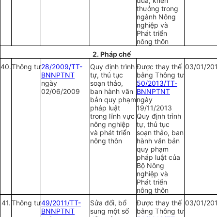
đua, khen
thưởng trong
ngành Nông
nghiệp và
Phát triển
nông thôn
2. Pháp ch
ế
40.
Thông tư
28/2009/TT-
Quy định trình
Được thay thế
03/01/20
BNNPTNT
tự, thủ tục
bằng Thông tư
ngày
soạn thảo,
50/2013/TT-
02/06/2009
ban hành văn
BNNPTNT
bản quy phạm
ngày
pháp luật
19/11/2013
trong lĩnh vực
Quy định trình
nông nghiệp
tự, thủ tục
và phát triển
soạn thảo, ban
nông thôn
hành văn bản
quy phạm
pháp luật của
Bộ Nông
nghiệp và
Phát triển
nông thôn
41.
Thông tư
49/2011/TT-
Sửa đổi, bổ
Được thay thế
03/01/20
BNNPTNT
sung một số
bằng Thông tư