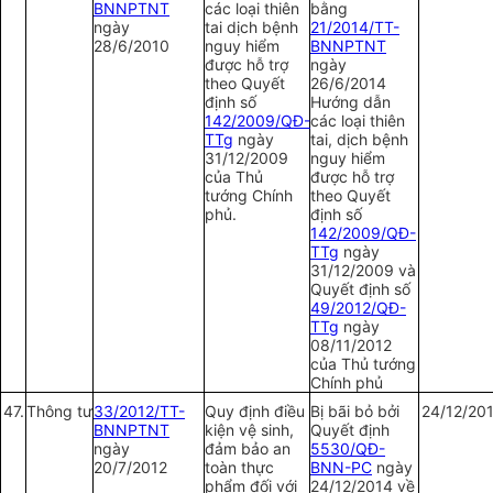
BNNPTNT
các loại thiên
bằng
ngày
tai dịch bệnh
21/2014/TT-
28/6/2010
nguy hiểm
BNNPTNT
được hỗ trợ
ngày
theo Quyết
26/6/2014
định số
Hướng dẫn
142/2009/QĐ-
các loại thiên
TTg
ngày
tai, dịch bệnh
31/12/2009
nguy hiểm
của Thủ
được hỗ trợ
tướng Chính
theo Quyết
phủ.
định số
142/2009/QĐ-
TTg
ngày
31/12/2009 và
Quyết định số
49/2012/QĐ-
TTg
ngày
08/11/2012
của Thủ tướng
Chính phủ
47.
Thông tư
33/2012/TT-
Quy định điều
Bị bãi bỏ bởi
24/12/20
BNNPTNT
kiện vệ sinh,
Quyết định
ngày
đảm bảo an
5530/QĐ-
20/7/2012
toàn thực
BNN-PC
ngày
phẩm đối với
24/12/2014 về