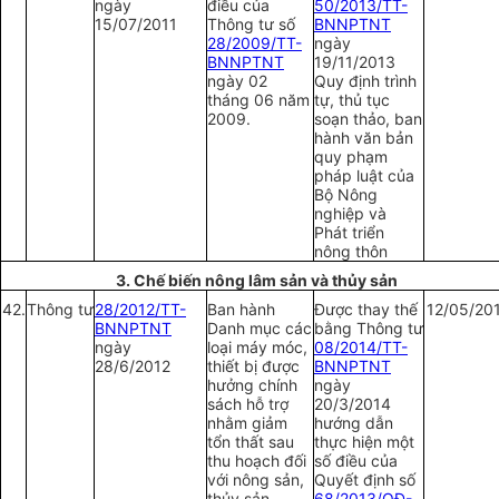
ngày
điều của
50/2013/TT-
15/07/2011
Thông tư số
BNNPTNT
28/2009/TT-
ngày
BNNPTNT
19/11/2013
ngày 02
Quy định trình
tháng 06 năm
tự, thủ tục
2009.
soạn thảo, ban
hành văn bản
quy phạm
pháp luật của
Bộ Nông
nghiệp và
Phát triển
nông thôn
3. Chế biến nông lâm sản và thủy sản
42.
Thông tư
28/2012/TT-
Ban hành
Được thay thế
12/05/20
BNNPTNT
Danh mục các
bằng Thông tư
ngày
loại máy móc,
08/2014/TT-
28/6/2012
thiết bị được
BNNPTNT
hưởng chính
ngày
sách hỗ trợ
20/3/2014
nhằm giảm
hướng dẫn
tổn thất sau
thực hiện một
thu hoạch đối
số điều của
với nông sản,
Quyết định số
thủy sản
68/2013/QĐ-