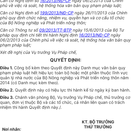
Căn cứ Nghị định số
16/2013/NĐ-CP
ngày 06/2/2013 của Chính
phủ về việc rà soát, hệ thống hóa văn bản quy phạm pháp luật;
Căn cứ Nghị định số
199/2013/NĐ-CP
ngày 26/11/2013 của Chính
phủ quy định chức năng, nhiệm vụ, quyền hạn và cơ cấu tổ chức
của Bộ Nông nghiệp và Phát triển nông thôn;
Căn cứ Thông tư số
09/2013/TT-BTP
ngày 15/6/2013 của Bộ Tư
pháp quy định chi tiết thi hành Nghị định
16/2013/NĐ-CP
ngày
06/2/2013 của Chính phủ về việc rà soát, hệ thống hóa văn bản quy
phạm pháp luật;
Xét đề nghị của Vụ trưởng Vụ Pháp chế,
QUYẾT ĐỊNH:
Điều 1.
Công bố kèm theo Quyết định này Danh mục văn bản quy
phạm pháp luật hết hiệu lực toàn bộ hoặc một phần thuộc lĩnh vực
quản lý nhà nước của Bộ Nông nghiệp và Phát triển nông thôn năm
2014 (có Danh mục kèm theo).
Điều 2.
Quyết định này có hiệu lực thi hành kể từ ngày ký ban hành.
Điều 3.
Chánh văn phòng Bộ, Vụ trưởng Vụ Pháp chế, thủ trưởng cơ
quan, đơn vị thuộc Bộ và các tổ chức, cá nhân liên quan có trách
nhiệm thi hành Quyết định này./.
KT. BỘ TRƯỞNG
THỨ TRƯỞNG
Nơi nhận: