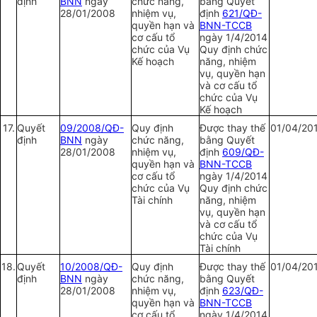
định
BNN
ngày
chức năng,
bằng Quyết
28/01/2008
nhiệm vụ,
định
621/QĐ-
quyền hạn và
BNN-TCCB
cơ cấu tổ
ngày 1/4/2014
chức của Vụ
Quy định chức
Kế hoạch
năng, nhiệm
vụ, quyền hạn
và cơ cấu tổ
chức của Vụ
Kế hoạch
17.
Quy
ế
t
09/2008/QĐ-
Quy định
Được thay thế
01/04/20
định
BNN
ngày
chức năng,
bằng Quyết
28/01/2008
nhiệm vụ,
định
609/QĐ-
quyền hạn và
BNN-TCCB
cơ cấu tổ
ngày 1/4/2014
chức của Vụ
Quy định chức
Tài chính
năng, nhiệm
vụ, quyền hạn
và cơ cấu tổ
chức của Vụ
Tài chính
18.
Quyết
10/2008/QĐ-
Quy định
Được thay thế
01/04/20
định
BNN
ngày
chức năng,
bằng Quyết
28/01/2008
nhiệm vụ,
định
623/QĐ-
quyền hạn và
BNN-TCCB
cơ cấu tổ
ngày 1/4/2014