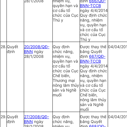
28/1/2008
nhiệm vụ,
định
666/QĐ-
quyền hạn và
BNN-TCCB
cơ cấu tổ
ngày 4/4/2014
chức của Cục
Quy định chức
Thú y
năng, nhiệm
vụ, quyền hạn
và cơ cấu tổ
chức của Cục
Thú y
28.
Quyết
20/2008/QĐ-
Quy định
Được thay thế
04/04/20
định
BNN
ngày
chức năng,
bằng Quyết
28/1/2008
nhiệm vụ,
định
667/QĐ-
quyền hạn và
BNN-TCCB
cơ cấu tổ
ngày 4/4/2014
chức của Cục
Quy định chức
Chế biến,
năng, nhiệm
Thương mại
vụ, quyền hạn
nông lâm thủy
và cơ cấu tổ
sản và Nghề
chức của Cục
muối
Chế biến,
nông lâm thủy
sản và Nghề
muối
29.
Quyết
27/2008/QĐ-
Quy định
Được thay thế
04/04/20
định
BNN
ngày
chức năng,
bằng Quyết
28/1/2008
nhiệm vụ,
định
668/QĐ-