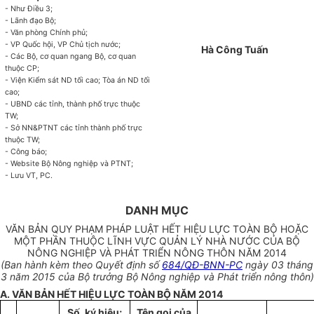
- Như Điều 3;
- Lãnh đạo Bộ;
- Văn phòng Chính phủ;
- VP Quốc hội, VP Chủ tịch nước;
Hà Công Tuấn
- Các Bộ, cơ quan ngang Bộ, cơ quan
thuộc CP;
- Viện Kiểm sát ND tối cao; Tòa án ND tối
cao;
- UBND các tỉnh, thành phố trực thuộc
TW;
- Sở NN&PTNT các tỉnh thành phố trực
thuộc TW;
- Công báo;
- Website Bộ Nông nghiệp và PTNT;
- Lưu VT, PC.
DANH MỤC
VĂN BẢN QUY PHẠM PHÁP LUẬT HẾT HIỆU LỰC TOÀN BỘ HOẶC
MỘT PHẦN THUỘC LĨNH VỰC QUẢN LÝ NHÀ NƯỚC CỦA BỘ
NÔNG NGHIỆP VÀ PHÁT TRIỂN NÔNG THÔN NĂM 2014
(Ban hành kèm theo Quyết định số
684/QĐ-BNN-PC
ngày 03 tháng
3 năm 2015 của Bộ trưởng Bộ Nông nghiệp và Phát triển nông thôn)
A. VĂN BẢN HẾT HIỆU LỰC TOÀN BỘ NĂM 2014
Số, ký hiệu;
Tên gọi của