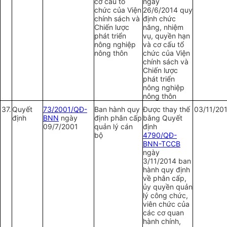
cơ cấu tổ
ngày
chức của Viện
26/6/2014 quy
chính sách và
định chức
Chiến lược
năng, nhiệm
phát triển
vụ, quyền hạn
nông nghiệp
và cơ cấu tổ
nông thôn
chức của Viện
chính sách và
Chiến lược
phát triển
nông nghiệp
nông thôn
37.
Quy
ế
t
73/2001/QĐ-
Ban hành quy
Được thay thế
03/11/20
định
BNN
ngày
định phân cấp
bằng Quyết
09/7/2001
quản lý cán
định
bộ
4790/QĐ-
BNN-TCCB
ngày
3/11/2014 ban
hành quy định
về phân cấp,
ủy quyền quản
lý công chức,
viên chức của
các cơ quan
hành chính,