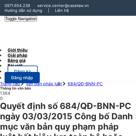
0971.654.238
service.center@caselaw.vn
Hướng dẫn sử dụng
|
Liên hệ
Toggle Navigation
Giới thiệu
Giải pháp
Bảng giá
Bài viết
Đăng ký
Đăng nhập
Trang chủ
Văn bản pháp luật
684/QĐ-BNN-PC
Thông tin văn bản
1364
0
Quyết định số 684/QĐ-BNN-PC
ngày 03/03/2015 Công bố Danh
mục văn bản quy phạm pháp