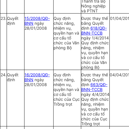
Thanh tra Bộ
Nông nghiệp
và PTNT
23.
Quy
ế
t
15/2008/QĐ-
Quy định
Được thay thế
01/04/20
định
BNN
ngày
chức năng,
bằng Quyết
28/01/2008
nhiệm vụ,
định
618/QĐ-
quyền hạn và
BNN-TCCB
cơ cấu tổ
ngày 1/4/2014
chức của Văn
Quy định chức
phòng Bộ
năng, nhiệm
vụ, quyền hạn
và cơ cấu tổ
chức của Văn
phòng Bộ
24.
Quy
ế
t
16/2008/QĐ-
Quy định
Được thay thế
04/04/20
định
BNN
ngày
chức năng,
bằng Quyết
28/01/2008
nhiệm vụ,
định
663/QĐ-
quyền hạn và
BNN-TCCB
cơ cấu tổ
ngày 4/4/2014
chức của Cục
Quy định chức
Trồng trọt
năng, nhiệm
vụ, quyền hạn
và cơ cấu tổ
chức của Cục
Trồng trọt