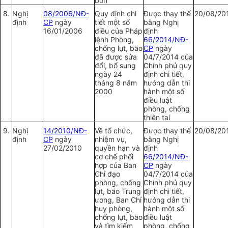
bón
8.
Nghị
08/2006/NĐ-
Quy định chi
Được thay thế
20/08/20
định
CP
ngày
tiết một số
bằng Nghị
16/01/2006
điều của Pháp
định
lệnh Phòng,
66/2014/NĐ-
chống lụt, bão
CP
ngày
đã được sửa
04/7/2014 của
đổi, bổ sung
Chính phủ quy
ngày 24
định chi tiết,
tháng 8 năm
hướng dẫn thi
2000
hành một số
điều luật
phòng, chống
thiên tai
9.
Nghị
14/2010/NĐ-
Về tổ chức,
Được thay thế
20/08/20
định
CP
ngày
nhiệm vụ,
bằng Nghị
27/02/2010
quyền hạn và
định
cơ chế phối
66/2014/NĐ-
hợp của Ban
CP
ngày
Chỉ đạo
04/7/2014 của
phòng, chống
Chính phủ quy
lụt, bão Trung
định chi tiết,
ương, Ban Chỉ
hướng dẫn thi
huy phòng,
hành một số
chống lụt, bão
điều luật
và tìm kiếm
phòng, chống