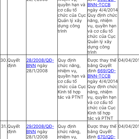
quyền hạn và
BNN-TCCB
cơ cấu tổ
ngày 4/4/2014
chức của Cục
Quy định chức
Quản lý xây
năng, nhiệm
dựng công
vụ, quyền hạn
trình
và cơ cấu tổ
chức của Cục
Quản lý xây
dựng công
trình
30.
Quy
ế
t
28/2008/QĐ-
Quy định
Được thay thế
04/04/20
định
BNN
ngày
chức năng,
bằng Quyết
28/1/2008
nhiệm vụ,
định
669/QĐ-
quyền hạn và
BNN-TCCB
cơ cấu tổ
ngày 4/4/2014
chức của Cục
Quy định chức
Kinh tế hợp
năng, nhiệm
tác và PTNT
vụ, quyền hạn
và cơ cấu tổ
chức của Cục
Kinh tế hợp
tác và PTNT
31.
Quy
ế
t
29/2008/QĐ-
Quy định
Được thay thế
04/04/20
định
BNN
ngày
chức năng,
bằng Quyết
28/1/2008
nhiệm vụ,
định
670/QĐ-