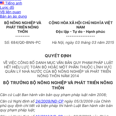
Tiếng anh
Lược đồ
VB liên quan
Bản án áp dụng
BỘ NÔNG NGHIỆP VÀ
CỘNG HÒA XÃ HỘI CHỦ NGHĨA VIỆT
PHÁT TRIỂN NÔNG
NAM
THÔN
Độc lập - Tự do - Hạnh phúc
--------
----------------
Số:
684
/QĐ-BNN-PC
Hà Nội, ngày 03 tháng 03 năm 2015
QUYẾT ĐỊNH
VỀ VIỆC CÔNG BỐ DANH MỤC VĂN BẢN QUY PHẠM PHÁP LUẬT
HẾT HIỆU LỰC TOÀN BỘ HOẶC MỘT PHẦN THUỘC LĨNH VỰC
QUẢN LÝ NHÀ NƯỚC CỦA BỘ NÔNG NGHIỆP VÀ PHÁT TRIỂN
NÔNG THÔN NĂM 2014
BỘ TRƯỞNG BỘ NÔNG NGHIỆP VÀ PHÁT TRIỂN NÔNG
THÔN
Căn cứ Luật Ban hành văn bản quy phạm pháp luật năm 2008;
Căn cứ Nghị định số
24/2009/NĐ-CP
ngày 05/3/2009 của Chính
phủ quy định chi tiết và biện pháp thi hành Luật Ban hành văn bản
quy phạm pháp luật;