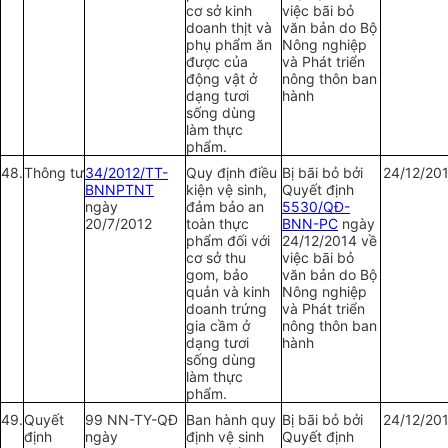
cơ sở kinh
việc bãi bỏ
doanh thịt và
văn bản do Bộ
phụ phẩm ăn
Nông nghiệp
được của
và Phát triển
động vật ở
nông thôn ban
dạng tươi
hành
sống dùng
làm thực
phẩm.
48.
Thông tư
34/2012/TT-
Quy định điều
Bị bãi bỏ bởi
24/12/20
BNNPTNT
kiện vệ sinh,
Quyết định
ngày
đảm bảo an
5530/QĐ-
20/7/2012
toàn thực
BNN-PC
ngày
phẩm đối với
24/12/2014 về
cơ sở thu
việc bãi bỏ
gom, bảo
văn bản do Bộ
quản và kinh
Nông nghiệp
doanh trứng
và Phát triển
gia cầm ở
nông thôn ban
dạng tươi
hành
sống dùng
làm thực
phẩm.
49.
Quy
ế
t
99 NN-TY-QĐ
Ban hành quy
Bị bãi bỏ bởi
24/12/20
định
ngày
định vệ sinh
Quyết định