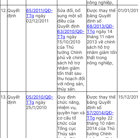
nông nghiệp,
12.
Quy
ế
t
65/2011/QĐ-
Sửa đổi, bổ
Được thay thế
01/01/20
định
TTg
ngày
sung một số
bằng Quyết
02/12/2011
điều của
định số
Quyết định
68/2013/QĐ-
63/2010/QĐ-
TTg
ngày 14
TTg
ngày
tháng 11 năm
15/10/2010
2013 về chính
của Thủ
sách hỗ trợ
tướng Chính
nhằm giảm tổn
phủ về chính
thất trong
sách hỗ trợ
nông nghiệp,
nhằm giảm
tổn thất sau
thu hoạch đối
với nông sản,
thủy sản.
13.
Quyết
05/2010/QĐ-
Quy định
Được thay thế
15/12/20
định
TTg
ngày
chức năng,
bằng Quyết
25/1/2010
nhiệm vụ,
định số
quyền hạn và
57/2014/QĐ-
cơ cấu tổ
TTg
ngày 22
chức của
tháng 10 năm
Tổng cục
2014 của Thủ
Thủy sản
tướng Chính