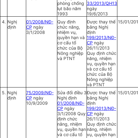
phòng chống
33/2013/QH13
lụt bão năm
ngày
1993
19/6/2013
4.
Nghị
01/2008/NĐ-
Quy định
Được thay thế
15/01/20
định
CP
ngày
chức năng,
bằng Nghị
3/1/2008
nhiệm vụ,
định
quyền hạn và
199/2013/NĐ-
cơ cấu tổ
CP
ngày
chức của Bộ
26/11/2013
Nông nghiệp
Quy định chức
và PTNT
năng, nhiệm
vụ, quyền hạn
và cơ cấu tổ
chức của Bộ
Nông nghiệp
và PTNT
5.
Nghị
75/2009/NĐ-
Sửa đổi điều 3
Được thay thế
15/01/20
định
CP
ngày
Nghị định
bằng Nghị
10/9/2009
01/2008/NĐ-
định
CP
ngày
199/2013/NĐ-
3/1/2008 Quy
CP
ngày
định chức
26/11/2013
năng, nhiệm
Quy định chức
vụ, quyền hạn
năng, nhiệm
và cơ cấu tổ
vụ, quyền hạn