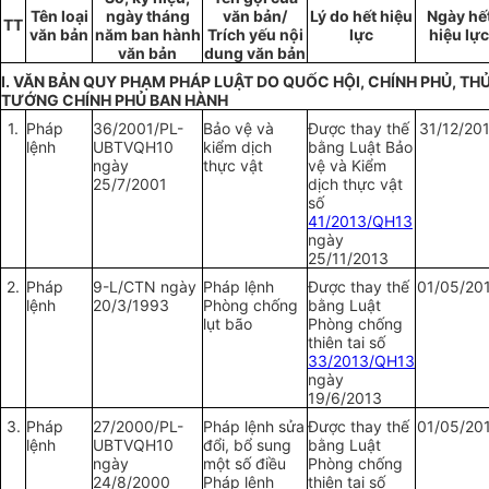
Tên loại
ngày tháng
văn bản/
Lý do hết
hiệu
Ngày hế
TT
văn bản
năm ban hành
Trích yếu nội
lực
hiệu
l
ực
văn bản
dung văn bản
I. VĂN BẢN QUY PHẠM PHÁP LUẬT DO QUỐC HỘI, CHÍNH PHỦ, TH
TƯỚNG CHÍNH PHỦ BAN HÀNH
1.
Pháp
36/2001/PL-
Bảo vệ và
Được thay thế
31/12/20
lệnh
UBTVQH10
kiểm dịch
bằng Luật Bảo
ngày
thực vật
vệ và Kiểm
25/7/2001
dịch thực vật
số
41/2013/QH13
ngày
25/11/2013
2.
Pháp
9-L/CTN ngày
Pháp lệnh
Được thay thế
01/05/20
lệnh
20/3/1993
Phòng chống
bằng Luật
lụt bão
Phòng chống
thiên tai số
33/2013/QH13
ngày
19/6/2013
3.
Pháp
27/2000/PL-
Pháp lệnh sửa
Được thay thế
01/05/20
lệnh
UBTVQH10
đổi, bổ sung
bằng Luật
ngày
một số điều
Phòng chống
24/8/2000
Pháp lệnh
thiên tai số