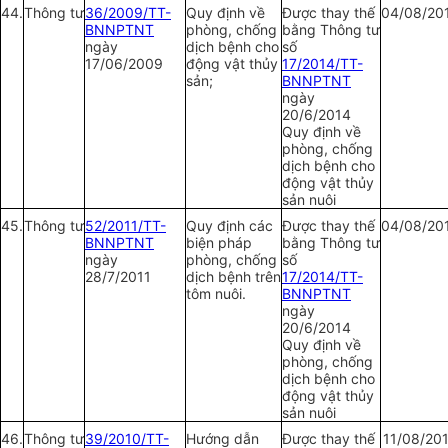
44.
Thông tư
36/2009/TT-
Quy định về
Được thay thế
04/08/20
BNNPTNT
phòng, chống
bằng Thông tư
ngày
dịch bệnh cho
số
17/06/2009
động vật thủy
17/2014/TT-
sản;
BNNPTNT
ngày
20/6/2014
Quy định về
phòng, chống
dịch bệnh cho
động vật thủy
sản nuôi
45.
Thông tư
52/2011/TT-
Quy định các
Được thay thế
04/08/20
BNNPTNT
biện pháp
bằng Thông tư
ngày
phòng, chống
số
28/7/2011
dịch bệnh trên
17/2014/TT-
tôm nuôi.
BNNPTNT
ngày
20/6/2014
Quy định về
phòng, chống
dịch bệnh cho
động vật thủy
sản nuôi
46.
Thông tư
39/2010/TT-
Hướng dẫn
Được thay thế
11/08/20