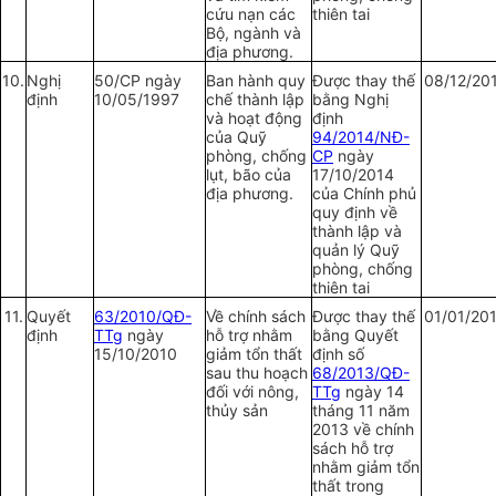
cứu nạn các
thiên tai
Bộ, ngành và
địa phương.
10.
Nghị
50/CP ngày
Ban hành quy
Được thay thế
08/12/20
định
10/05/1997
chế thành lập
bằng Nghị
và hoạt động
định
của Quỹ
94/2014/NĐ-
phòng, chống
CP
ngày
lụt, bão của
17/10/2014
địa phương.
của Chính phủ
quy định về
thành lập và
quản lý Quỹ
phòng, chống
thiên tai
11.
Quyết
63/2010/QĐ-
Về chính sách
Được thay thế
01/01/20
định
TTg
ngày
hỗ trợ nhằm
bằng Quyết
15/10/2010
giảm tổn thất
định số
sau thu hoạch
68/2013/QĐ-
đối với nông,
TTg
ngày 14
thủy sản
tháng 11 năm
2013 về chính
sách hỗ trợ
nhằm giảm tổn
thất trong