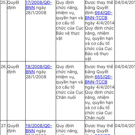
25.
Quyết
17/2008/QĐ-
Quy định
Được thay thế
04/04/20
định
BNN
ngày
chức năng,
bằng Quyết
28/1/2008
nhiệm vụ,
định
664/QĐ-
quyền hạn và
BNN-TCCB
cơ cấu tổ
ngày 4/4/2014
chức của Cục
Quy định chức
Bảo vệ thực
năng, nhiệm
vật
vụ, quyền hạn
và cơ cấu tổ
chức của Cục
Bảo vệ thực
vật
26.
Quyết
18/2008/QĐ-
Quy định
Được thay thế
04/04/20
định
BNN
ngày
chức năng,
bằng Quyết
28/1/2008
nhiệm vụ,
định
665/QĐ-
quyền hạn và
BNN-TCCB
cơ cấu tổ
ngày 4/4/2014
chức của Cục
Quy định chức
Chăn nuôi
năng, nhiệm
vụ, quyền hạn
và cơ cấu tổ
chức của Cục
Chăn nuôi
27.
Quyết
19/2008/QĐ-
Quy định
Được thay thế
04/04/20
định
BNN
ngày
chức năng,
bằng Quyết