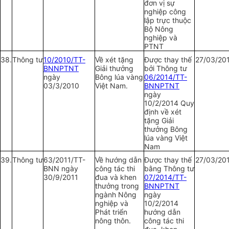
đơn vị sự
nghiệp công
lập trực thuộc
Bộ Nông
nghiệp và
PTNT
38.
Thông tư
10/2010/TT-
Về xét tặng
Được thay thế
27/03/20
BNNPTNT
Giải thưởng
bởi Thông tư
ngày
Bông lúa vàng
06/2014/TT-
03/3/2010
Việt Nam.
BNNPTNT
ngày
10/2/2014 Quy
định về xét
tặng Giải
thưởng Bông
lúa vàng Việt
Nam
39.
Thông tư
63/2011/TT-
Về hướng dẫn
Được thay thế
27/03/20
BNN ngày
công tác thi
bằng Thông tư
30/9/2011
đua và khen
07/2014/TT-
thưởng trong
BNNPTNT
ngành Nông
ngày
nghiệp và
10/2/2014
Phát triển
hướng dẫn
nông thôn.
công tác thi