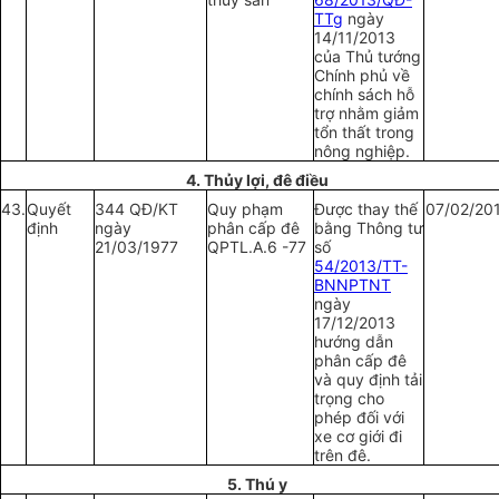
TTg
ngày
14/11/2013
của Thủ tướng
Chính phủ về
chính sách hỗ
trợ nhằm giảm
tổn thất trong
nông nghiệp.
4. Thủy l
ợ
i, đê điều
43.
Quy
ế
t
344 QĐ/KT
Quy phạm
Được thay thế
07/02/20
định
ngày
phân cấp đê
bằng Thông tư
21/03/1977
QPTL.A.6 -77
số
54/2013/TT-
BNNPTNT
ngày
17/12/2013
hướng dẫn
phân cấp đê
và quy định tải
trọng cho
phép đối với
xe cơ giới đi
trên đê.
5. Thú y