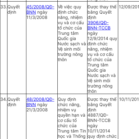
33.
Quyết
45/2008/QĐ-
Về việc quy
Được thay thế
12/09/20
định
BNN
ngày
định chức
bằng Quyết
11/3/2008
năng, nhiệm
định
vụ và cơ cấu
3906/QĐ-
tổ chức của
BNN-TCCB
Trung tâm
ngày
Quốc gia
12/9/2014 quy
Nước sạch và
định chức
Vệ sinh môi
năng, nhiệm
trường nông
vụ và cơ cấu
thôn
tổ chức của
Trung tâm
Quốc gia
Nước sạch và
Vệ sinh môi
trường nông
thôn
34.
Quyết
48/2008/QĐ-
Quy định
Được thay thế
10/11/20
định
BNN
ngày
chức năng,
bằng Quyết
21/3/2008
nhiệm vụ
định
quyền hạn và
4887/QĐ-
cơ cấu tổ
BNN-TCCB
chức của
ngày
Trung tâm Tin
10/11/2014
học và Thống
quy định chức