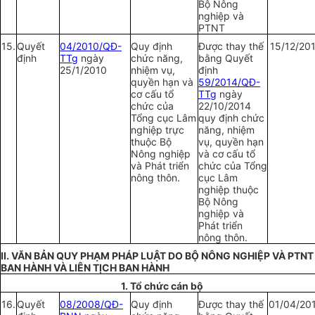
Bộ Nông
nghiệp và
PTNT
15.
Quy
ế
t
04/2010/QĐ-
Quy định
Được thay thế
15/12/20
định
TTg
ngày
chức năng,
bằng Quyết
25/1/2010
nhiệm vụ,
định
quyền hạn và
59/2014/QĐ-
cơ cấu tổ
TTg
ngày
chức của
22/10/2014
Tổng cục Lâm
quy định chức
nghiệp trực
năng, nhiệm
thuộc Bộ
vụ, quyền hạn
Nông nghiệp
và cơ cấu tổ
và Phát triển
chức của Tổng
nông thôn.
cục Lâm
nghiệp thuộc
Bộ Nông
nghiệp và
Phát triển
nông thôn.
II. VĂN BẢN QUY PHẠM PHÁP LUẬT DO BỘ NÔNG NGHIỆP VÀ PTNT
BAN HÀNH VÀ LIÊN TỊCH BAN HÀNH
1. Tổ chức cán bộ
16.
Quy
ế
t
08/2008/QĐ-
Quy định
Được thay thế
01/04/20