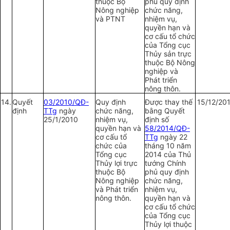
thuộc Bộ
phủ quy định
Nông nghiệp
chức năng,
và PTNT
nhiệm vụ,
quyền hạn và
cơ cấu tổ chức
của Tổng cục
Thủy sản trực
thuộc Bộ Nông
nghiệp và
Phát triển
nông thôn.
14.
Quyết
03/2010/QĐ-
Quy định
Được thay thế
15/12/20
định
TTg
ngày
chức năng,
bằng Quyết
25/1/2010
nhiệm vụ,
định số
quyền hạn và
58/2014/QĐ-
cơ cấu tổ
TTg
ngày 22
chức của
tháng 10 năm
Tổng cục
2014 của Thủ
Thủy lợi trực
tướng Chính
thuộc Bộ
phủ quy định
Nông nghiệp
chức năng,
và Phát triển
nhiệm vụ,
nông thôn.
quyền hạn và
cơ cấu tổ chức
của Tổng cục
Thủy lợi thuộc