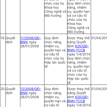
chức của Vụ
Quy định chức
Khoa học
năng, nhiệm
Công nghệ và
vụ, quyền hạn
Môi trường
và cơ cấu tổ
chức của Vụ
Khoa học
Công nghệ và
Môi trường
19.
Quy
ế
t
11/2008/QĐ-
Quy định
Được thay thế
01/04/20
định
BNN
ngày
chức năng,
bằng Quyết
28/01/2008
nhiệm vụ,
định
625/QĐ-
quyền hạn và
BNN-TCCB
cơ cấu tổ
ngày 1/4/2014
chức của Vụ
Quy định chức
Hợp tác quốc
năng, nhiệm
tế
vụ, quyền hạn
và cơ cấu tổ
chức của Vụ
Hợp tác quốc
tế
20.
Quy
ế
t
12/2008/QĐ-
Quy định
Được thay thế
01/04/20
định
BNN
ngày
chức năng,
bằng Quyết
28/01/2008
nhiệm vụ,
định
620/QĐ-
quyền hạn và
BNN-TCCB
cơ cấu tổ
ngày 1/4/2014