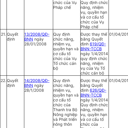
chức của Vụ
Quy định chức
Pháp chế
năng, nhiệm
vụ, quyền hạn
và cơ cấu tổ
chức của Vụ
Pháp chế
21.
Quy
ế
t
13/2008/QĐ-
Quy định
Được thay thế
01/04/20
định
BNN
ngày
chức năng,
bằng Quyết
28/01/2008
nhiệm vụ,
định
619/QĐ-
quyền hạn và
BNN-TCCB
cơ cấu tổ
ngày 1/4/2014
chức của Vụ
quy định chức
Tổ chức cán
năng, nhiệm
bộ
vụ của Vụ Tổ
chức cán bộ
22.
Quy
ết
14/2008/QĐ-
Quy định
Được thay thế
01/04/20
định
BNN
ngày
chức năng,
bằng Quyết
28/1/2008
nhiệm vụ,
định
626/QĐ-
quyền hạn và
BNN-TCCB
cơ cấu tổ
ngày 1/4/2014
chức của
Quy định chức
Thanh tra Bộ
năng, nhiệm
Nông nghiệp
vụ, quyền hạn
và Phát triển
và cơ cấu tổ
nông thôn
chức của