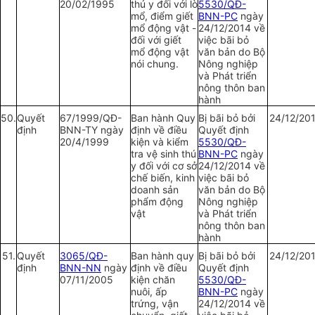
20/02/1995
thú y đối với lò
5530/QĐ-
mổ, điểm giết
BNN-PC
ngày
mổ động vật -
24/12/2014 về
đối với giết
việc bãi bỏ
mổ động vật
văn bản do Bộ
nói chung.
Nông nghiệp
và Phát triển
nông thôn ban
hành
50.
Quy
ế
t
67/1999/QĐ-
Ban hành Quy
Bị bãi bỏ bởi
24/12/20
định
BNN-TY ngày
định về điều
Quyết định
20/4/1999
kiện và kiểm
5530/QĐ-
tra vệ sinh thú
BNN-PC
ngày
y đối với cơ sở
24/12/2014 về
chế biến, kinh
việc bãi bỏ
doanh sản
văn bản do Bộ
phẩm động
Nông nghiệp
vật
và Phát triển
nông thôn ban
hành
51.
Quy
ế
t
3065/QĐ-
Ban hành quy
Bị bãi bỏ bởi
24/12/20
định
BNN-NN
ngày
định về điều
Quyết định
07/11/2005
kiện chăn
5530/QĐ-
nuôi, ấp
BNN-PC
ngày
trứng, vận
24/12/2014 về