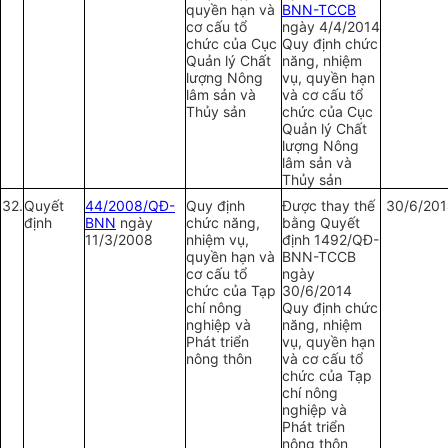
quyền hạn và
BNN-TCCB
cơ cấu tổ
ngày 4/4/2014
chức của Cục
Quy định chức
Quản lý Chất
năng, nhiệm
lượng Nông
vụ, quyền hạn
lâm sản và
và cơ cấu tổ
Thủy sản
chức của Cục
Quản lý Chất
lượng Nông
lâm sản và
Thủy sản
32.
Quy
ế
t
44/2008/QĐ-
Quy định
Được thay thế
30/6/201
định
BNN
ngày
chức năng,
bằng Quyết
11/3/2008
nhiệm vụ,
định 1492/QĐ-
quyền hạn và
BNN-TCCB
cơ cấu tổ
ngày
chức của Tạp
30/6/2014
chí nông
Quy định chức
nghiệp và
năng, nhiệm
Phát triển
vụ, quyền hạn
nông thôn
và cơ cấu tổ
chức của Tạp
chí nông
nghiệp và
Phát triển
nông thôn