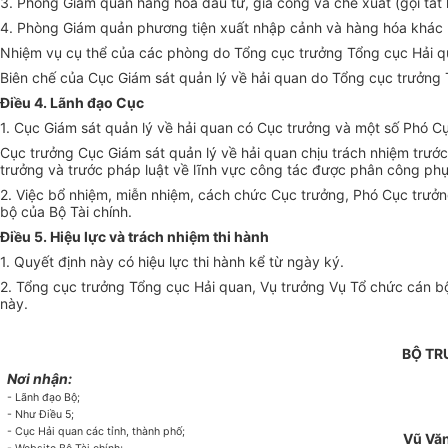
3. Phòng Giám quản hàng hóa đầu tư, gia công và chế xuất (gọi tắt
4. Phòng Giám quản phương tiện xuất nhập cảnh và hàng hóa khác (
Nhiệm vụ cụ thể của các phòng do Tổng cục trưởng Tổng cục Hải q
Biên chế của Cục Giám sát quản lý về hải quan do Tổng cục trưởng 
Điều 4. Lãnh đạo Cục
1. Cục Giám sát quản lý về hải quan có Cục trưởng và một số Phó C
Cục trưởng Cục Giám sát quản lý về hải quan chịu trách nhiệm trướ
trưởng và trước pháp luật về lĩnh vực công tác được phân công phụ
2. Việc bổ nhiệm, miễn nhiệm, cách chức Cục trưởng, Phó Cục trưởn
bộ của Bộ Tài chính.
Điều 5. Hiệu lực và trách nhiệm thi hành
1. Quyết định này có hiệu lực thi hành kể từ ngày ký.
2. Tổng cục trưởng Tổng cục Hải quan, Vụ trưởng Vụ Tổ chức cán bộ
này.
BỘ T
Nơi nhận:
- Lãnh đạo Bộ;
- Như Điều 5;
- Cục Hải quan các tỉnh, thành phố;
Vũ Văn