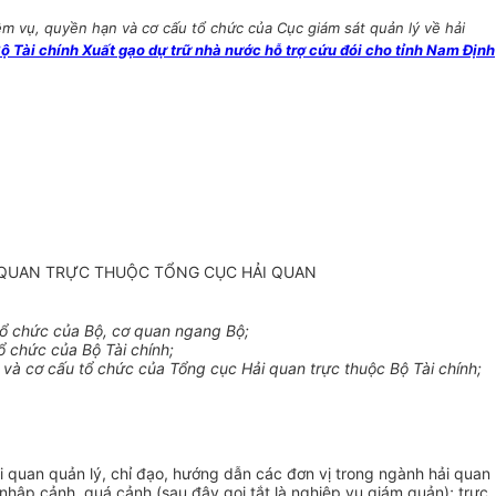
m vụ, quyền hạn và cơ cấu tổ chức của Cục giám sát quản lý về hải
Tài chính Xuất gạo dự trữ nhà nước hỗ trợ cứu đói cho tỉnh Nam Định
I QUAN TRỰC THUỘC TỔNG CỤC HẢI QUAN
ổ chức của Bộ, cơ quan ngang Bộ;
 chức của Bộ Tài chính;
à cơ cấu tổ chức của Tổng cục Hải quan trực thuộc Bộ Tài chính;
i quan quản lý, chỉ đạo, hướng dẫn các đơn vị trong ngành hải quan
 nhập cảnh, quá cảnh (sau đây gọi tắt là nghiệp vụ giám quản); trực