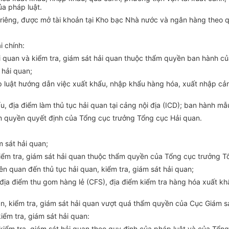
ủa pháp luật.
 riêng, được mở tài khoản tại Kho bạc Nhà nước và ngân hàng theo q
i chính:
i quan và kiểm tra, giám sát hải quan thuộc thẩm quyền ban hành củ
 hải quan;
luật hướng dẫn việc xuất khẩu, nhập khẩu hàng hóa, xuất nhập cảnh 
, địa điểm làm thủ tục hải quan tại cảng nội địa (ICD); ban hành mẫu
m quyền quyết định của Tổng cục trưởng Tổng cục Hải quan.
m sát hải quan;
à kiểm tra, giám sát hải quan thuộc thẩm quyền của Tổng cục trưởng 
ên quan đến thủ tục hải quan, kiểm tra, giám sát hải quan;
địa điểm thu gom hàng lẻ (CFS), địa điểm kiểm tra hàng hóa xuất khẩu
n, kiểm tra, giám sát hải quan vượt quá thẩm quyền của Cục Giám sá
iểm tra, giám sát hải quan:
h kiểm tra, giám sát hải quan theo quy định của pháp luật và của Tổ