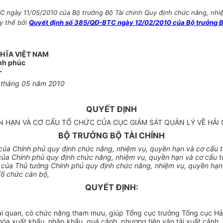
 ngày 11/05/2010 của Bộ trưởng Bộ Tài chính Quy định chức năng, nhiệ
ay thế bởi
Quyết định số 385/QĐ-BTC ngày 12/02/2010 của Bộ trưởng Bộ 
HĨA VIỆT NAM
ạnh phúc
-
1 tháng 05 năm 2010
QUYẾT ĐỊNH
N HẠN VÀ CƠ CẤU TỔ CHỨC CỦA CỤC GIÁM SÁT QUẢN LÝ VỀ HẢ
BỘ TRƯỞNG BỘ TÀI CHÍNH
ủa Chính phủ quy định chức năng, nhiệm vụ, quyền hạn và cơ cấu t
a Chính phủ quy định chức năng, nhiệm vụ, quyền hạn và cơ cấu tổ
ủa Thủ tướng Chính phủ quy định chức năng, nhiệm vụ, quyền hạn v
Tổ chức cán bộ,
QUYẾT ĐỊNH:
 Hải quan, có chức năng tham mưu, giúp Tổng cục trưởng Tổng cục Hả
g hóa xuất khẩu, nhập khẩu, quá cảnh, phương tiện vận tải xuất cảnh,