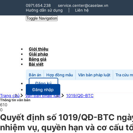
0971.654.238
service.center@caselaw.vn
Hướng dẫn sử dụng
|
Liên hệ
Toggle Navigation
Giới thiệu
Giải pháp
Bảng giá
Bài viết
Bản án
Hợp đồng mẫu
Văn bản pháp luật
Tra cứu 
Đăng ký
Đăng nhập
Trang chủ
Văn bản pháp luật
1019/QĐ-BTC
Thông tin văn bản
610
0
Quyết định số 1019/QĐ-BTC ngày
nhiệm vụ, quyền hạn và cơ cấu t