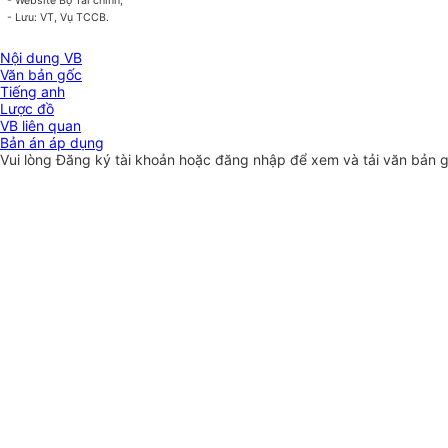
- Website Bộ Tài chính;
- Lưu: VT, Vụ TCCB.
Nội dung VB
Văn bản gốc
Tiếng anh
Lược đồ
VB liên quan
Bản án áp dụng
Vui lòng
Đăng ký
tài khoản hoặc
đăng nhập
để xem và tải văn bản 