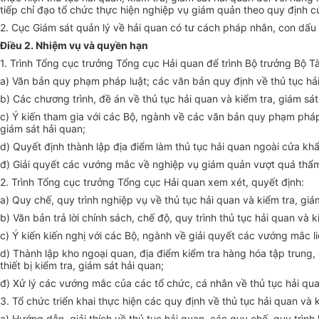
tiếp chỉ đạo tổ chức thực hiện nghiệp vụ giám quản theo quy định c
2. Cục Giám sát quản lý về hải quan có tư cách pháp nhân, con dấu
Điều 2. Nhiệm vụ và quyền hạn
1. Trình Tổng cục trưởng Tổng cục Hải quan để trình Bộ trưởng Bộ Tà
a) Văn bản quy phạm pháp luật; các văn bản quy định về thủ tục hả
b) Các chương trình, đề án về thủ tục hải quan và kiểm tra, giám sát
c) Ý kiến tham gia với các Bộ, ngành về các văn bản quy phạm pháp 
giám sát hải quan;
d) Quyết định thành lập địa điểm làm thủ tục hải quan ngoài cửa khẩu
đ) Giải quyết các vướng mắc về nghiệp vụ giám quản vượt quá thẩ
2. Trình Tổng cục trưởng Tổng cục Hải quan xem xét, quyết định:
a) Quy chế, quy trình nghiệp vụ về thủ tục hải quan và kiểm tra, giá
b) Văn bản trả lời chính sách, chế độ, quy trình thủ tục hải quan v
c) Ý kiến kiến nghị với các Bộ, ngành về giải quyết các vướng mắc li
d) Thành lập kho ngoại quan, địa điểm kiểm tra hàng hóa tập trung, 
thiết bị kiểm tra, giám sát hải quan;
đ) Xử lý các vướng mắc của các tổ chức, cá nhân về thủ tục hải qua
3. Tổ chức triển khai thực hiện các quy định về thủ tục hải quan và k
a) Hướng dẫn, giải thích về thủ tục hải quan, các quy chế, quy trìn