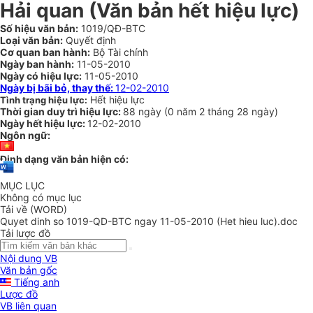
Hải quan (Văn bản hết hiệu lực)
Số hiệu văn bản:
1019/QĐ-BTC
Loại văn bản:
Quyết định
Cơ quan ban hành:
Bộ Tài chính
Ngày ban hành:
11-05-2010
Ngày có hiệu lực:
11-05-2010
Ngày bị bãi bỏ, thay thế:
12-02-2010
Hết hiệu lực
Tình trạng hiệu lực:
Thời gian duy trì hiệu lực:
88 ngày
(
0 năm
2 tháng
28 ngày
)
Ngày hết hiệu lực:
12-02-2010
Ngôn ngữ:
Định dạng văn bản hiện có:
MỤC LỤC
Không có mục lục
Tải về (WORD)
Quyet dinh so 1019-QD-BTC ngay 11-05-2010 (Het hieu luc).doc
Tải lược đồ
Nội dung VB
Văn bản gốc
Tiếng anh
Lược đồ
VB liên quan