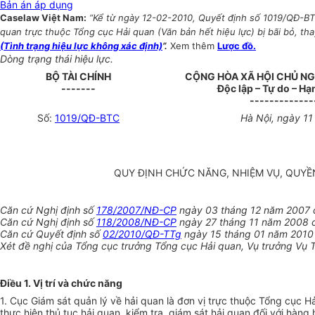
Bản án áp dụng
Caselaw Việt Nam:
“Kể từ ngày 12-02-2010, Quyết định số 1019/QĐ-BTC
quan trực thuộc Tổng cục Hải quan (Văn bản hết hiệu lực) bị bãi bỏ, th
(Tình trạng hiệu lực không xác định)
”.
Xem thêm
Lược đồ.
Dòng trạng thái hiệu lực.
BỘ TÀI CHÍNH
CỘNG HÒA XÃ HỘI CHỦ NG
-------
Độc lập – Tự do – H
-------------
Số:
1019/QĐ-BTC
Hà Nội, ngày 1
QUY ĐỊNH CHỨC NĂNG, NHIỆM VỤ, QUYỀ
Căn cứ Nghị định số
178/2007/NĐ-CP
ngày 03 tháng 12 năm 2007 c
Căn cứ Nghị định số
118/2008/NĐ-CP
ngày 27 tháng 11 năm 2008 củ
Căn cứ Quyết định số
02/2010/QĐ-TTg
ngày 15 tháng 01 năm 2010 c
Xét đề nghị của Tổng cục trưởng Tổng cục Hải quan, Vụ trưởng Vụ 
Điều 1. Vị trí và chức năng
1. Cục Giám sát quản lý về hải quan là đơn vị trực thuộc Tổng cục
thực hiện thủ tục hải quan, kiểm tra, giám sát hải quan đối với hàn