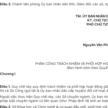
Điều 3.
Chánh Văn phòng Ủy ban nhân dân tỉnh, Giám đốc các sở, ngà
TM. ỦY BAN NHÂN 
KT. CHỦ TỊ
PHÓ CHỦ TỊ
Nguyễn Văn P
PHÂN CÔNG TRÁCH NHIỆM VÀ PHỐI HỢP HO
(Ban hành kèm theo Quyết
Chương I
Điều 1.
Quy chế này quy định trách nhiệm và phối hợp hoạt động giữ
thị xã Gò Công (gọi tắt là Ủy ban nhân dân cấp huyện) đối với hoạt
Ngoài việc thực hiện Quy chế này, các Sở chuyên ngành, Ủy ban nh
pháp luật chuyên ngành có liên quan (như: Pháp lệnh Vệ sinh an to
Điều 2.
Sở Khoa học và Công nghệ là cơ quan đầu mối, phối hợp với