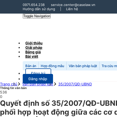
0971.654.238
service.center@caselaw.vn
Hướng dẫn sử dụng
|
Liên hệ
Toggle Navigation
Giới thiệu
Giải pháp
Bảng giá
Bài viết
Bản án
Hợp đồng mẫu
Văn bản pháp luật
Tra cứu 
Đăng ký
Đăng nhập
Trang chủ
Văn bản pháp luật
35/2007/QĐ-UBND
Thông tin văn bản
536
0
Quyết định số 35/2007/QĐ-UBND
phối hợp hoạt động giữa các cơ q