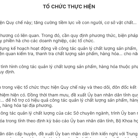
TỔ CHỨC THỰC HIỆN
 hiện Quy chế này; tăng cường tiềm lực về con người, cơ sở vật chấ
hương có liên quan. Trong đó, cần quy định phương thức, biện pháp, 
y phiền hà cho các doanh nghiệp, các tổ chức.
ựng kế hoạch hoạt động về công tác quản lý chất lượng sản phẩm, 
n liên quan kiểm tra, thanh tra chất lượng sản phẩm, hàng hóa… cho
o tình hình công tác quản lý chất lượng sản phẩm, hàng hóa thuộc 
y định.
rong việc tổ chức thực hiện Quy chế này và theo dõi, đôn đốc kết 
iệm hiện có. Đồng thời tham mưu, đề xuất Ủy ban nhân dân tỉnh q
c… để hỗ trợ có hiệu quả công tác quản lý chất lượng sản phẩm, hà
 hàng hóa tại địa phương.
công tác quản lý chất lượng của các Sở chuyên ngành, trình Ủy ban
hóa trong tỉnh theo định kỳ báo cáo Ủy ban nhân dân tỉnh, Bộ Khoa 
n dân cấp huyện, đề xuất Ủy ban nhân dân tỉnh kiến nghị với Trung