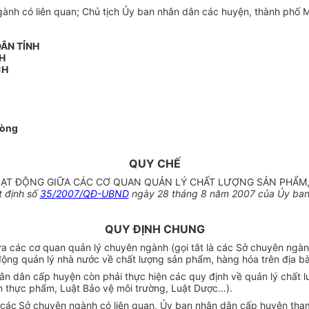
nh có liên quan; Chủ tịch Ủy ban nhân dân các huyện, thành phố Mỹ 
DÂN TỈNH
CH
CH
hòng
QUY CHẾ
ẠT ĐỘNG GIỮA CÁC CƠ QUAN QUẢN LÝ CHẤT LƯỢNG SẢN PHẨM, 
 định số
35/2007/QĐ-UBND
ngày 28 tháng 8 năm 2007 của Ủy ban 
QUY ĐỊNH CHUNG
a các cơ quan quản lý chuyên ngành (gọi tắt là các Sở chuyên ngàn
 động quản lý nhà nước về chất lượng sản phẩm, hàng hóa trên địa bà
ân dân cấp huyện còn phải thực hiện các quy định về quản lý chất
àn thực phẩm, Luật Bảo vệ môi trường, Luật Dược…).
 các
Sở chuyên ngành có liên quan, Ủy ban nhân dân cấp huyện tham