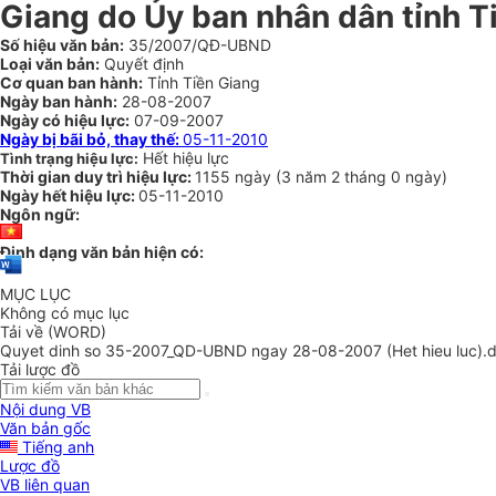
Giang do Ủy ban nhân dân tỉnh T
Số hiệu văn bản:
35/2007/QĐ-UBND
Loại văn bản:
Quyết định
Cơ quan ban hành:
Tỉnh Tiền Giang
Ngày ban hành:
28-08-2007
Ngày có hiệu lực:
07-09-2007
Ngày bị bãi bỏ, thay thế:
05-11-2010
Hết hiệu lực
Tình trạng hiệu lực:
Thời gian duy trì hiệu lực:
1155 ngày
(
3 năm
2 tháng
0 ngày
)
Ngày hết hiệu lực:
05-11-2010
Ngôn ngữ:
Định dạng văn bản hiện có:
MỤC LỤC
Không có mục lục
Tải về (WORD)
Quyet dinh so 35-2007_QD-UBND ngay 28-08-2007 (Het hieu luc).
Tải lược đồ
Nội dung VB
Văn bản gốc
Tiếng anh
Lược đồ
VB liên quan