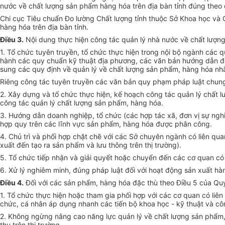
nước về chất lượng sản phẩm hàng hóa trên địa bàn tỉnh đúng theo 
Chi cục Tiêu chuẩn Đo lường Chất lượng tỉnh thuộc Sở Khoa học và
hàng hóa trên địa bàn tỉnh.
Điều 3.
Nội dung thực hiện công tác quản lý nhà nước về chất lượn
1. Tổ chức tuyên truyền, tổ chức thực hiện trong nội bộ ngành các
hành các quy chuẩn kỹ thuật địa phương, các văn bản hướng dẫn đối
sung các quy định về quản lý về chất lượng sản phẩm, hàng hóa nh
Riêng công tác tuyên truyền các văn bản quy phạm pháp luật chung
2. Xây dựng và tổ chức thực hiện, kế hoạch công tác quản lý chất l
công tác quản lý chất lượng sản phẩm, hàng hóa.
3. Hướng dẫn doanh nghiệp, tổ chức (các hợp tác xã, đơn vị sự ngh
hợp quy trên các lĩnh vực sản phẩm, hàng hóa được phân công.
4. Chủ trì và phối hợp chặt chẽ với các Sở chuyên ngành có liên qu
xuất đến tạo ra sản phẩm và lưu thông trên thị trường).
5. Tổ chức tiếp nhận và giải quyết hoặc chuyển đến các cơ quan có 
6. Xử lý nghiêm minh, đúng pháp luật đối với hoạt động sản xuất hà
Điều 4.
Đối với các sản phẩm, hàng hóa đặc thù theo Điều 5 của Qu
1. Tổ chức thực hiện hoặc tham gia phối hợp với các cơ quan có liên
chức, cá nhân áp dụng nhanh các tiến bộ khoa học - kỹ thuật và cô
2. Không ngừng nâng cao năng lực quản lý về chất lượng sản phẩm, h
thụ trên thị trường.