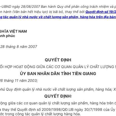
Đ-UBND ngày 28/08/2007 Ban hành Quy chế phân công trách nhiệm và ph
n hành (Văn bản hết hiệu lực) bị bãi bỏ, thay thế bởi
Quyết định số 19
ng tác quản lý nhà nước về chất lượng sản phẩm, hàng hóa trên địa bàn
GHĨA VIỆT NAM
Hạnh phúc
 28 tháng 8 năm 2007
QUYẾT ĐỊNH
I HỢP HOẠT ĐỘNG GIỮA CÁC CƠ QUAN QUẢN LÝ CHẤT LƯỢNG S
ỦY BAN NHÂN DÂN TỈNH TIỀN GIANG
26 tháng 11 năm 2003;
hủ Quy định quản lý nhà nước về chất lượng sản phẩm, hàng hóa; X
QUYẾT ĐỊNH:
ng giữa các cơ quan quản lý chất lượng sản phẩm, hàng hóa trên đị
 và thay thế Quyết định số 2009/1998/QĐ.UB ngày 30/7/1998 của Ủy
ớc trong công tác quản lý chất lượng hàng hóa.