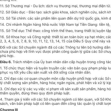
11. Sở Thương mại - Du lịch: dịch vụ thương mại, thương mại điện tử.
12. Sở Giáo dục - Đào tạo: sách giáo khoa, sách nghiên cứu, sách kh
13. Sở Tài chính: các sản phẩm liên quan đến dự trữ quốc gia, kinh d
14. Chi nhánh Ngân hàng Nhà nước Việt Nam tại Tiền Giang: tiền tệ
15. Sở Thể dục Thể thao: công trình thể thao, trang thiết bị luyện t
16. Sở Khoa học và Công nghệ: thiết bị an toàn bức xạ hạt nhân; c
2, 3, 4, 5, 6, 7, 8, 9, 10, 11, 12, 13, 14, 15 của Điều 5 Quy chế này
Đối với các Sở chuyên ngành đã có các Thông tư liên bộ hướng dẫn
chưa phù hợp về lĩnh vực được phân công quản lý giữa các Sở chuy
phù hợp.
Điều 6.
Trách nhiệm của Ủy ban nhân dân cấp huyện trong công tác 
1. Tổ chức thực hiện và tuyên truyền các văn bản quy phạm pháp luậ
phục vụ tốt yêu cầu sản xuất và đời sống của nhân dân.
2. Chỉ đạo các cơ quan chuyên môn cấp huyện phối hợp với các Sở c
lý chất lượng sản phẩm, hàng hóa; ngăn ngừa, phát hiện và xử lý k
3. Chỉ đạo xử lý các vụ việc vi phạm về sản xuất sản phẩm, hàng hó
thẩm quyền, đúng theo quy định pháp luật.
4. Tham gia ý kiến với các Sở chuyên ngành có liên quan, với Sở K
sách, văn bản pháp luật có liên quan đến công tác quản lý chất lư
Chương III