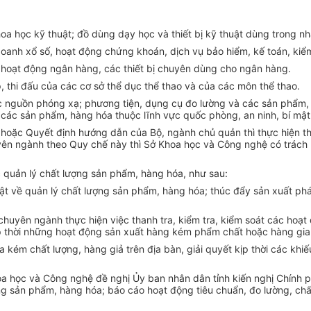
oa học kỹ thuật; đồ dùng dạy học và thiết bị kỹ thuật dùng trong nh
oanh xổ số, hoạt động chứng khoán, dịch vụ bảo hiểm, kế toán, kiểm t
, hoạt động ngân hàng, các thiết bị chuyên dùng cho ngân hàng.
ập, thi đấu của các cơ sở thể dục thể thao và của các môn thể thao.
ác nguồn phóng xạ; phương tiện, dụng cụ đo lường và các sản phẩm,
 và các sản phẩm, hàng hóa thuộc lĩnh vực quốc phòng, an ninh, bí mật
 hoặc Quyết định hướng dẫn của Bộ, ngành chủ quản thì thực hiện 
ên ngành theo Quy chế này thì Sở Khoa học và Công nghệ có trách 
quản lý chất lượng sản phẩm, hàng hóa, như sau:
t về quản lý chất lượng sản phẩm, hàng hóa; thúc đẩy sản xuất phát
huyên ngành thực hiện việc thanh tra, kiểm tra, kiểm soát các hoạt
ịp thời những hoạt động sản xuất hàng kém phẩm chất hoặc hàng gia
a kém chất lượng, hàng giả trên địa bàn, giải quyết kịp thời các kh
hoa học và Công nghệ đề nghị Ủy ban nhân dân tỉnh kiến nghị Chính 
ợng sản phẩm, hàng hóa; báo cáo hoạt động tiêu chuẩn, đo lường, ch