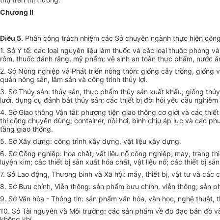
Chương II
Điều 5.
Phân công trách nhiệm các Sở chuyên ngành thực hiện công 
1. Sở Y tế: các loại nguyên liệu làm thuốc và các loại thuốc phòng và
rôm, thuốc đánh răng, mỹ phẩm; vệ sinh an toàn thực phẩm, nước ăn
2. Sở Nông nghiệp và Phát triển nông thôn: giống cây trồng, giống v
quản nông sản, lâm sản và công trình thủy lợi.
3. Sở Thủy sản: thủy sản, thực phẩm thủy sản xuất khẩu; giống thủy 
lưới, dụng cụ đánh bắt thủy sản; các thiết bị đòi hỏi yêu cầu nghiê
4. Sở Giao thông Vận tải: phương tiện giao thông cơ giới và các thiế
thi công chuyên dùng; container, nồi hơi, bình chịu áp lực và các p
tầng giao thông.
5. Sở Xây dựng: công trình xây dựng, vật liệu xây dựng.
6. Sở Công nghiệp: hóa chất, vật liệu nổ công nghiệp; máy, trang th
luyện kim; các thiết bị sản xuất hóa chất, vật liệu nổ; các thiết bị 
7. Sở Lao động, Thương binh và Xã hội: máy, thiết bị, vật tư và các 
8. Sở Bưu chính, Viễn thông: sản phẩm bưu chính, viễn thông; sản 
9. Sở Văn hóa - Thông tin: sản phẩm văn hóa, văn học, nghệ thuật, t
10. Sở Tài nguyên và Môi trường: các sản phẩm về đo đạc bản đồ và
không khí.