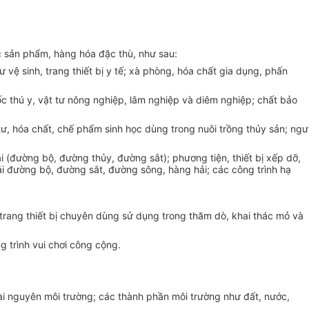
 sản phẩm, hàng hóa đặc thù, như sau:
ư vệ sinh, trang thiết bị y tế; xà phòng, hóa chất gia dụng, phấn
ốc thú y, vật tư nông nghiệp, lâm nghiệp và diêm nghiệp; chất bảo
 tư, hóa chất, chế phẩm sinh học dùng trong nuôi trồng thủy sản; ngư
ải (đường bộ, đường thủy, đường sắt); phương tiện, thiết bị xếp dỡ,
tải đường bộ, đường sắt, đường sông, hàng hải; các công trình hạ
 trang thiết bị chuyên dùng sử dụng trong thăm dò, khai thác mỏ và
g trình vui chơi công cộng.
ài nguyên môi trường; các thành phần môi trường như đất, nước,