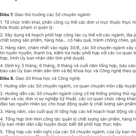
Điều 7.
Giao thủ trưởng các Sở chuyên ngành:
1. Tổ chức triển khai, phân công cụ thể các đơn vị trực thuộc thực
hóa thuộc phạm vi quản lý.
2. Xây dựng kế hoạch phối hợp công tác cụ thể với các ngành, địa p
chất lượng sản phẩm, hàng hóa… có hiệu quả, tránh chồng chéo, gâ
3. Hàng năm, chậm nhất vào ngày 30/8, các Sở chuyên ngành xây d
tin tuyên truyền, thanh tra, kiểm tra hoặc phối hợp với các cơ qua
hợp, trình Ủy ban nhân dân tỉnh phê duyệt.
4. Định kỳ 3 tháng, 6 tháng, 9 tháng và cuối năm tổng hợp, báo cá
báo cáo Ủy ban nhân dân tỉnh và Bộ Khoa học và Công nghệ theo qu
Điều 8.
Giao Sở Khoa học và Công nghệ:
1. Hướng dẫn các Sở chuyên ngành, cơ quan chuyên môn cấp huyện t
2. Hướng dẫn các Sở chuyên ngành củng cố hệ thống phòng thử ngh
nhận và các đơn vị sự nghiệp kỹ thuật, các cơ quan chức năng khá
đào tạo nguồn nhân lực cho hoạt động quản lý chất lượng sản phẩm,
3. Hàng năm, vào cuối quý III tổng hợp các kế hoạch hoạt động về 
4. Tổng hợp tình hình công tác quản lý chất lượng sản phẩm, hàng 
Ủy ban nhân dân cấp huyện được biết để phối hợp thực hiện.
5. Tổng hợp các kiến nghị của các Sở chuyên ngành, của Ủy ban nhâ