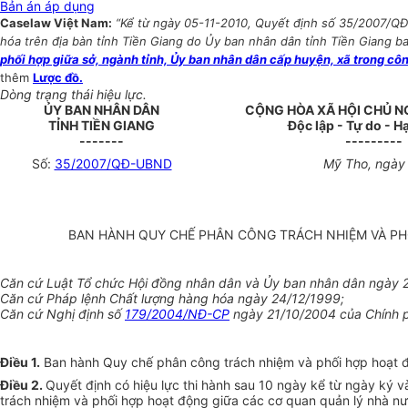
Bản án áp dụng
Caselaw Việt Nam:
“Kể từ ngày 05-11-2010, Quyết định số 35/2007/Q
hóa trên địa bàn tỉnh Tiền Giang do Ủy ban nhân dân tỉnh Tiền Giang ba
phối hợp giữa sở, ngành tỉnh, Ủy ban nhân dân cấp huyện, xã trong cô
thêm
Lược đồ.
Dòng trạng thái hiệu lực.
ỦY BAN NHÂN DÂN
CỘNG HÒA XÃ HỘI CHỦ N
TỈNH TIỀN GIANG
Độc lập - Tự do - 
-------
---------
Số:
35/2007/QĐ-UBND
Mỹ Tho, ngày
BAN HÀNH QUY CHẾ PHÂN CÔNG TRÁCH NHIỆM VÀ PHỐ
Căn cứ Luật Tổ chức Hội đồng nhân dân và Ủy ban nhân dân ngày 
Căn cứ Pháp lệnh Chất lượng hàng hóa ngày 24/12/1999;
Căn cứ Nghị định số
179/2004/NĐ-CP
ngày 21/10/2004 của Chính p
Điều 1.
Ban hành Quy chế phân công trách nhiệm và phối hợp hoạt độ
Điều 2.
Quyết định có hiệu lực thi hành sau 10 ngày kể từ ngày ký
trách nhiệm và phối hợp hoạt động giữa các cơ quan quản lý nhà nư