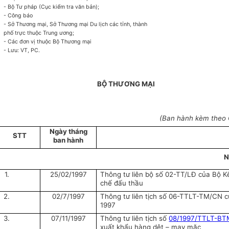
- Bộ Tư pháp (Cục kiểm tra văn bản);
- Công báo
- Sở Thương mại, Sở Thương mại Du lịch các tỉnh, thành
phố trực thuộc Trung ương;
- Các đơn vị thuộc Bộ Thương mại
- Lưu: VT, PC.
BỘ THƯƠNG MẠI
(Ban hành kèm theo 
Ngày tháng
STT
ban hành
N
1.
25/02/1997
Thông tư liên bộ số 02-TT/LĐ của Bộ 
chế đấu thầu
2.
02/7/1997
Thông tư liên tịch số 06-TTLT-TM/CN 
1997
3.
07/11/1997
Thông tư liên tịch số
08/1997/TTLT-B
xuất khẩu hàng dệt – may mặc