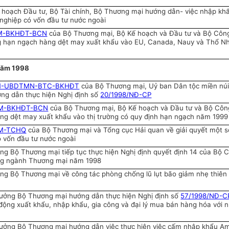
hoạch Đầu tư, Bộ Tài chính, Bộ Thương mại hướng dẫn- việc nhập kh
 nghiệp có vốn đầu tư nước ngoài
TM-BKHĐT-BCN
của Bộ Thương mại, Bộ Kế hoạch và Đầu tư và Bộ Côn
ng hạn ngạch hàng dệt may xuất khẩu vào EU, Canada, Nauy và Thổ Nh
ăm 1998
TM-UBDTMN-BTC-BKHĐT
của Bộ Thương mại, Uỷ ban Dân tộc miền núi
ớng dẫn thực hiện Nghị định số
20/1998/NĐ-CP
TM-BKHĐT-BCN
của Bộ Thương mại, Bộ Kế hoạch và Đầu tư và Bộ Côn
àng dệt may xuất khẩu vào thị trường có quy định hạn ngạch năm 1999
TM-TCHQ
của Bộ Thương mại và Tổng cục Hải quan về giải quyết một s
ó vốn đầu tư nước ngoài
ng Bộ Thương mại tiếp tục thực hiện Nghị định quyết định 14 của Bộ 
ong ngành Thương mại năm 1998
ng Bộ Thương mại về công tác phòng chống lũ lụt bão giảm nhẹ thiên 
ưởng Bộ Thương mại hướng dẫn thực hiện Nghị định số
57/1998/NĐ-C
động xuất khẩu, nhập khẩu, gia công và đại lý mua bán hàng hóa với 
ưởng Bộ Thương mại hướng dẫn việc thực hiện việc cấm nhập khẩu A