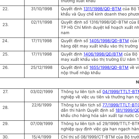
thưởng xuất khẩu
22.
31/10/1998
Quyết định
1311/1998/QĐ-BTM
của Bộ T
khẩu và Quy chế kinh doanh theo phươn
02/11/1998
Quyết định số 1316/1998/QĐ-BTM của B
23.
TP Hồ Chí Minh duyệt kế hoạch xuất nh
nam
24.
17/11/1998
Quyết định số
1405/1998/QĐ-BTM
của 
hàng dệt may xuất khẩu vào thị trường
25.
17/11/1998
Quyết định
1406/1998/QĐ/BTM
của Bộ 
may xuất khẩu vào thị trường EU năm 
26.
25/12/1998
Quyết định số
1655/1998/QĐ-BTM
về vi
nộp thuế nhập khẩu
N
27.
03/02/1999
Thông tư liên tịch số
04/1999/TTLT-B
nghiệp về việc ưu tiên và thưởng hạn 
22/6/1999
Thông tư liên tịch số
77/1999/TTLT-B
28.
dẫn thi hành Quyết định số
181/1999/Q
khẩu cho hàng hóa sản xuất tại nước 
29.
07/09/1999
Thông tư liên tịch số 29/1999/TTLT-
nghiệp quy định việc gia hạn ngạch hà
30.
15/4/1999
Chỉ thị số 08/1999/CT-BTM của Bộ trưở