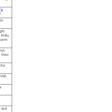
Tg
9
ón
ghị
 khẩu,
doanh
thực
 theo
chợ
 Việt
y
g quỹ