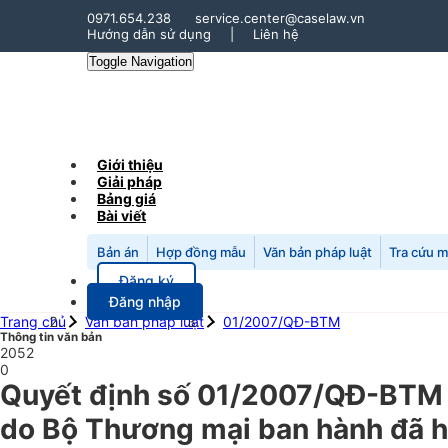
0971.654.238
service.center@caselaw.vn
Hướng dẫn sử dụng
|
Liên hệ
Toggle Navigation
Giới thiệu
Giải pháp
Bảng giá
Bài viết
Bản án
Hợp đồng mẫu
Văn bản pháp luật
Tra cứu 
Đăng ký
Đăng nhập
Trang chủ
Văn bản pháp luật
01/2007/QĐ-BTM
Thông tin văn bản
2052
0
Quyết định số 01/2007/QĐ-BTM 
do Bộ Thương mại ban hành đã h