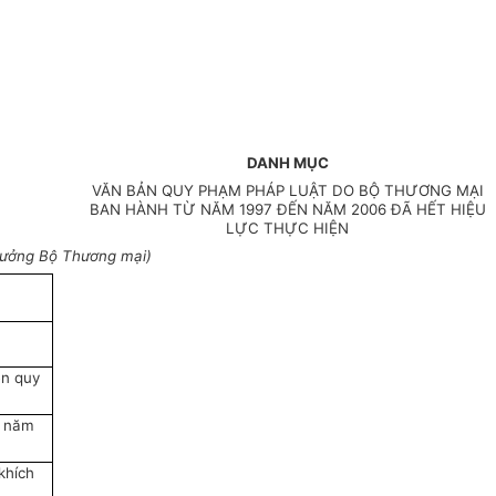
DANH MỤC
VĂN BẢN QUY PHẠM PHÁP LUẬT DO BỘ THƯƠNG MẠI
BAN HÀNH
TỪ NĂM 1997 ĐẾN NĂM 2006 ĐÃ HẾT HIỆU
LỰC THỰC HIỆN
rưởng Bộ Thương mại)
ện quy
y năm
khích