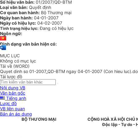
Số hiệu văn bản:
01/2007/QĐ-BTM
Loại văn bản:
Quyết định
Cơ quan ban hành:
Bộ Thương mại
Ngày ban hành:
04-01-2007
Ngày có hiệu lực:
04-02-2007
Đang có hiệu lực
Tình trạng hiệu lực:
Ngôn ngữ:
Định dạng văn bản hiện có:
MỤC LỤC
Không có mục lục
Tải về (WORD)
Quyet dinh so 01-2007_QD-BTM ngay 04-01-2007 (Con hieu luc).do
Tải lược đồ
Nội dung VB
Văn bản gốc
Tiếng anh
Lược đồ
VB liên quan
Bản án áp dụng
BỘ THƯƠNG MẠI
CỘNG HOÀ XÃ HỘI CHỦ 
Độc lập - Tự do -