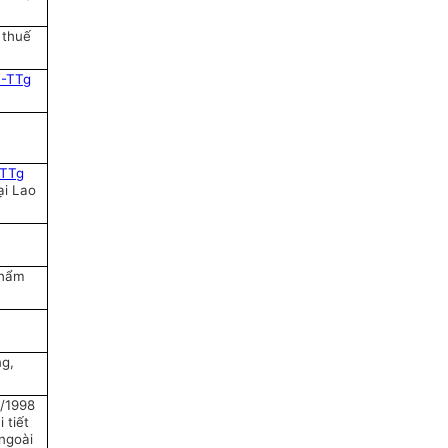
 thuế
Đ-TTg
-TTg
ại Lao
phẩm
ng,
/1998
 tiết
 ngoài