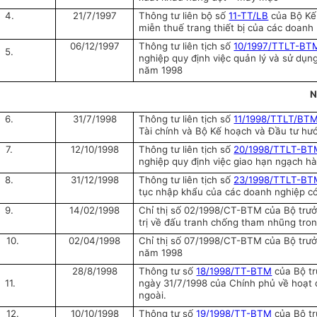
4.
21/7/1997
Thông tư liên bộ số
11-TT/LB
của Bộ Kế 
miễn thuế trang thiết bị của các doanh
06/12/1997
Thông tư liên tịch số
10/1997/TTLT-B
5.
nghiệp quy định việc quản lý và sử dụ
năm 1998
N
6.
31/7/1998
Thông tư liên tịch số
11/1998/TTLT/B
Tài chính và Bộ Kế hoạch và Đầu tư hư
7.
12/10/1998
Thông tư liên tịch số
20/1998/TTLT-B
nghiệp quy định việc giao hạn ngạch h
8.
31/12/1998
Thông tư liên tịch số
23/1998/TTLT-B
tục nhập khẩu của các doanh nghiệp c
9.
14/02/1998
Chỉ thị số 02/1998/CT-BTM của Bộ trưở
trị về đấu tranh chống tham nhũng tr
10.
02/04/1998
Chỉ thị số 07/1998/CT-BTM của Bộ trưở
năm 1998
28/8/1998
Thông tư số
18/1998/TT-BTM
của Bộ tr
11.
ngày 31/7/1998 của Chính phủ về hoạt 
ngoài.
12.
10/10/1998
Thông tư số
19/1998/TT-BTM
của Bộ tr