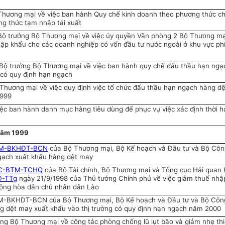
hương mại về việc ban hành Quy chế kinh doanh theo phương thức c
g thức tạm nhập tái xuất
ộ trưởng Bộ Thương mại về việc ủy quyền Văn phòng 2 Bộ Thương mại
ập khẩu cho các doanh nghiệp có vốn đầu tư nước ngoài ở khu vực ph
Bộ trưởng Bộ Thương mại về việc ban hành quy chế đấu thầu hạn ngạ
 có quy định hạn ngạch
Thương mại về việc quy định việc tổ chức đấu thầu hạn ngạch hàng dệ
1999
ệc ban hành danh mục hàng tiêu dùng để phục vụ việc xác định thời 
ăm 1999
TM-BKHĐT-BCN
của Bộ Thương mại, Bộ Kế hoạch và Đầu tư và Bộ Cô
ngạch xuất khẩu hàng dệt may
TC-BTM-TCHQ
của Bộ Tài chính, Bộ Thương mại và Tổng cục Hải quan
Đ-TTg
ngày 21/9/1998 của Thủ tướng Chính phủ về việc giảm thuế nhậ
Cộng hòa dân chủ nhân dân Lào
BTM-BKHDT-BCN của Bộ Thương mại, Bộ Kế hoạch và Đầu tư và Bộ Côn
ng dệt may xuất khẩu vào thị trường có quy định hạn ngạch năm 2000
ng Bộ Thương mại về công tác phòng chống lũ lụt bão và giảm nhẹ thi