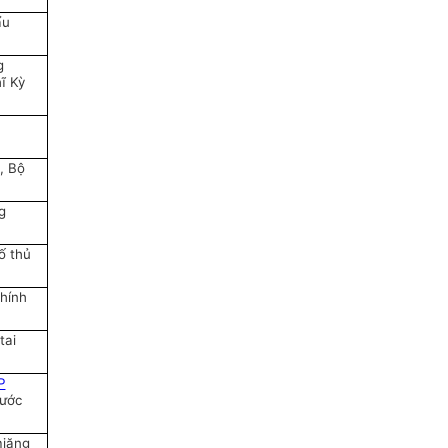
ẩu
g
ĩ Kỳ
, Bộ
g
ố thủ
Chính
tai
P
nước
miăng