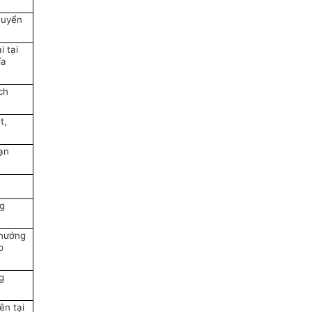
huyển
 tại
ía
ch
t,
hạn
ng
 hướng
p
g
ên tại