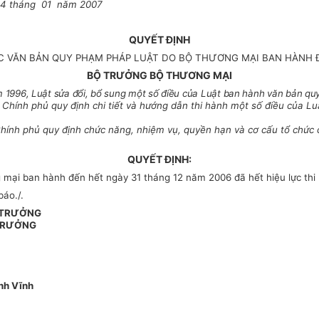
 04 tháng 01 năm 2007
QUYẾT ĐỊNH
C VĂN BẢN QUY PHẠM PHÁP LUẬT DO BỘ THƯƠNG MẠI BAN HÀNH Đ
BỘ TRƯỞNG BỘ THƯƠNG MẠI
 1996, Luật sửa đổi, bổ sung một số điều của Luật ban hành văn bản qu
hính phủ quy định chi tiết và hướng dẫn thi hành một số điều của Lu
ính phủ quy định chức năng, nhiệm vụ, quyền hạn và cơ cấu tổ chức
QUYẾT ĐỊNH:
ại ban hành đến hết ngày 31 tháng 12 năm 2006 đã hết hiệu lực th
báo./.
 TRƯỞNG
TRƯỞNG
nh Vĩnh