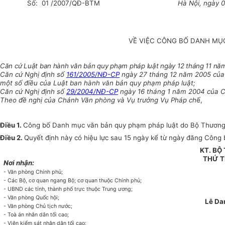
Số: 01 /2007/QĐ-BTM
Hà Nội, ngày
VỀ VIỆC CÔNG BỐ DANH MỤ
Căn cứ Luật ban hành văn bản quy phạm pháp luật ngày 12 tháng 11 năm
Căn cứ Nghị định số
161/2005/NĐ-CP
ngày 27 tháng 12 năm 2005 của C
một số điều của Luật ban hành văn bản quy phạm pháp luật;
Căn cứ Nghị định số
29/2004/NĐ-CP
ngày 16 tháng 1 năm 2004 của Ch
Theo đề nghị của Chánh Văn phòng và Vụ trưởng Vụ Pháp ch
ế,
Điều 1.
Công bố Danh mục văn bản quy phạm pháp luật do Bộ Thương m
Điều 2.
Quyết định này có hiệu lực sau 15 ngày kể từ ngày đăng Công 
KT. BỘ
THỨ 
Nơi nhận:
- Văn phòng Chính phủ;
- Các Bộ, cơ quan ngang Bộ; cơ quan thuộc Chính phủ;
- UBND các tỉnh, thành phố trực thuộc Trung ương;
- Văn phòng Quốc hội;
Lê Da
- Văn phòng Chủ tịch nước;
- Toà án nhân dân tối cao;
- Viện kiểm sát nhân dân tối cao;