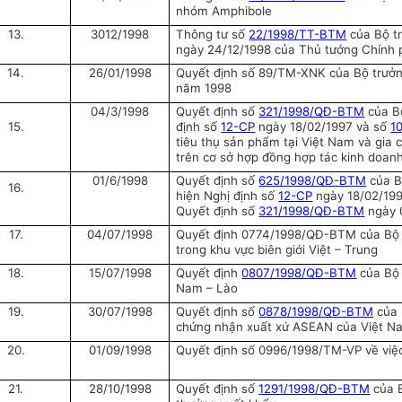
nhóm Amphibole
13.
3012/1998
Thông tư số
22/1998/TT-BTM
của Bộ t
ngày 24/12/1998 của Thủ tướng Chính 
14.
26/01/1998
Quyết định số 89/TM-XNK của Bộ trưở
năm 1998
04/3/1998
Quyết định số
321/1998/QĐ-BTM
của Bộ
15.
định số
12-CP
ngày 18/02/1997 và số
1
tiêu thụ sản phẩm tại Việt Nam và gia
trên cơ sở hợp đồng hợp tác kinh doan
01/6/1998
Quyết định số
625/1998/QĐ-BTM
của Bộ
16.
hiện Nghị định số
12-CP
ngày 18/02/19
Quyết định số
321/1998/QĐ-BTM
ngày 
17.
04/07/1998
Quyết định 0774/1998/QĐ-BTM của Bộ T
trong khu vực biên giới Việt – Trung
18.
15/07/1998
Quyết định
0807/1998/QĐ-BTM
của Bộ 
Nam – Lào
19.
30/07/1998
Quyết định số
0878/1998/QĐ-BTM
của 
chứng nhận xuất xứ ASEAN của Việt N
20.
01/09/1998
Quyết định số 0996/1998/TM-VP về việ
21.
28/10/1998
Quyết định số
1291/1998/QĐ-BTM
của B