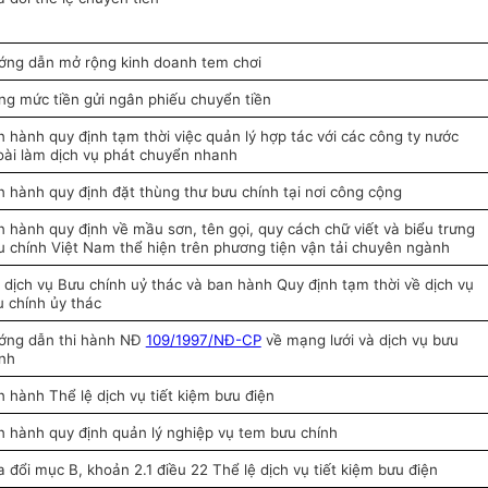
ớng dẫn mở rộng kinh doanh tem chơi
g mức tiền gửi ngân phiếu chuyển tiền
 hành quy định tạm thời việc quản lý hợp tác với các công ty nước
oài làm dịch vụ phát chuyển nhanh
 hành quy định đặt thùng thư bưu chính tại nơi công cộng
 hành quy định về mầu sơn, tên gọi, quy cách chữ viết và biểu trưng
 chính Việt Nam thể hiện trên phương tiện vận tải chuyên ngành
dịch vụ Bưu chính uỷ thác và ban hành Quy định tạm thời về dịch vụ
 chính ủy thác
ớng dẫn thi hành NĐ
109/1997/NĐ-CP
về mạng lưới và dịch vụ bưu
ính
 hành Thể lệ dịch vụ tiết kiệm bưu điện
 hành quy định quản lý nghiệp vụ tem bưu chính
 đổi mục B, khoản 2.1 điều 22 Thể lệ dịch vụ tiết kiệm bưu điện