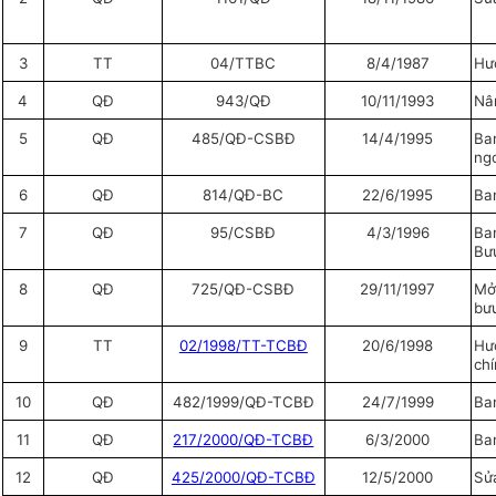
3
TT
04/TTBC
8/4/1987
Hư
4
QĐ
943/QĐ
10/11/1993
Nân
5
QĐ
485/QĐ-CSBĐ
14/4/1995
Ban
ng
6
QĐ
814/QĐ-BC
22/6/1995
Ban
7
QĐ
95/CSBĐ
4/3/1996
Ban
Bưu
8
QĐ
725/QĐ-CSBĐ
29/11/1997
Mở 
bưu
9
TT
02/1998/TT-TCBĐ
20/6/1998
Hư
ch
10
QĐ
482/1999/QĐ-TCBĐ
24/7/1999
Ban
11
QĐ
217/2000/QĐ-TCBĐ
6/3/2000
Ban
12
QĐ
425/2000/QĐ-TCBĐ
12/5/2000
Sửa