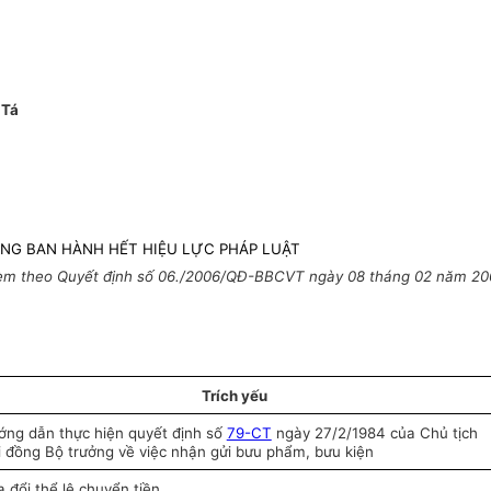
 Tá
ÔNG BAN HÀNH HẾT HIỆU LỰC PHÁP LUẬT
èm theo Quyết định số 06./2006/QĐ-BBCVT ngày 08 tháng 02 năm 20
Trích yếu
ớng dẫn thực hiện quyết định số
79-CT
ngày 27/2/1984 của Chủ tịch
 đồng Bộ trưởng về việc nhận gửi bưu phẩm, bưu kiện
 đổi thể lệ chuyển tiền