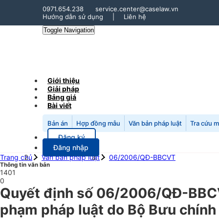
0971.654.238
service.center@caselaw.vn
Hướng dẫn sử dụng
|
Liên hệ
Toggle Navigation
Giới thiệu
Giải pháp
Bảng giá
Bài viết
Bản án
Hợp đồng mẫu
Văn bản pháp luật
Tra cứu 
Đăng ký
Đăng nhập
Trang chủ
Văn bản pháp luật
06/2006/QĐ-BBCVT
Thông tin văn bản
1401
0
Quyết định số 06/2006/QĐ-BBCV
phạm pháp luật do Bộ Bưu chính 