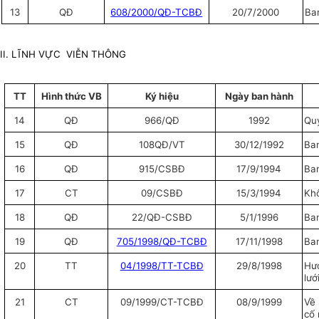
13
QĐ
608/2000/QĐ-TCBĐ
20/7/2000
Ban
II. LĨNH VỰC VIỄN THÔNG
TT
Hình thức VB
Ký hiệu
Ngày ban hành
14
QĐ
966/QĐ
1992
Quy
15
QĐ
108QĐ/VT
30/12/1992
Ban
16
QĐ
915/CSBĐ
17/9/1994
Ban
17
CT
09/CSBĐ
15/3/1994
Khô
18
QĐ
22/QĐ-CSBĐ
5/1/1996
Ban
19
QĐ
705/1998/QĐ-TCBĐ
17/11/1998
Ban
20
TT
04/1998/TT-TCBĐ
29/8/1998
Hướ
lướ
21
CT
09/1999/CT-TCBĐ
08/9/1999
Về 
cố