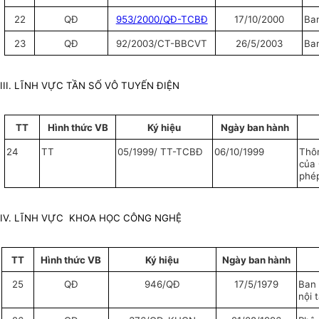
22
QĐ
953/2000/QĐ-TCBĐ
17/10/2000
Ban
23
QĐ
92/2003/CT-BBCVT
26/5/2003
Ban
III. LĨNH VỰC TẦN SỐ VÔ TUYẾN ĐIỆN
TT
Hình thức VB
Ký hiệu
Ngày ban hành
24
TT
05/1999/ TT-TCBĐ
06/10/1999
Thôn
của 
phép
IV. LĨNH VỰC KHOA HỌC CÔNG NGHỆ
TT
Hình thức VB
Ký hiệu
Ngày ban hành
25
QĐ
946/QĐ
17/5/1979
Ban 
nội 