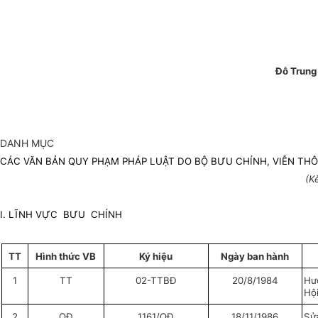
Đỗ Trung
DANH MỤC
CÁC VĂN BẢN QUY PHẠM PHÁP LUẬT DO BỘ BƯU CHÍNH, VIỄN TH
(K
I. LĨNH VỰC BƯU CHÍNH
TT
Hình thức VB
Ký hiệu
Ngày ban hành
1
TT
02-TTBĐ
20/8/1984
Hư
Hội
2
QĐ
1161/QĐ
18/11/1986
Sửa