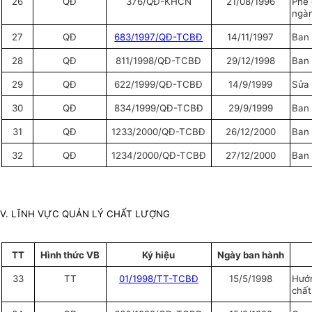
26
QĐ
376/QĐ-KHCN
21/08/1996
Phê 
ngàn
27
QĐ
683/1997/QĐ-TCBĐ
14/11/1997
Ban 
28
QĐ
811/1998/QĐ-TCBĐ
29/12/1998
Ban 
29
QĐ
622/1999/QĐ-TCBĐ
14/9/1999
Sửa 
30
QĐ
834/1999/QĐ-TCBĐ
29/9/1999
Ban 
31
QĐ
1233/2000/QĐ-TCBĐ
26/12/2000
Ban 
32
QĐ
1234/2000/QĐ-TCBĐ
27/12/2000
Ban 
V. LĨNH VỰC QUẢN LÝ CHẤT LƯỢNG
TT
Hình thức VB
Ký hiệu
Ngày ban hành
33
TT
01/1998/TT-TCBĐ
15/5/1998
Hướn
chất