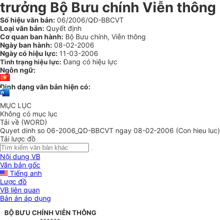
trưởng Bộ Bưu chính Viễn thông
Số hiệu văn bản:
06/2006/QĐ-BBCVT
Loại văn bản:
Quyết định
Cơ quan ban hành:
Bộ Bưu chính, Viễn thông
Ngày ban hành:
08-02-2006
Ngày có hiệu lực:
11-03-2006
Đang có hiệu lực
Tình trạng hiệu lực:
Ngôn ngữ:
Định dạng văn bản hiện có:
MỤC LỤC
Không có mục lục
Tải về (WORD)
Quyet dinh so 06-2006_QD-BBCVT ngay 08-02-2006 (Con hieu luc)
Tải lược đồ
Nội dung VB
Văn bản gốc
Tiếng anh
Lược đồ
VB liên quan
Bản án áp dụng
BỘ BƯU CHÍNH VIỄN THÔNG