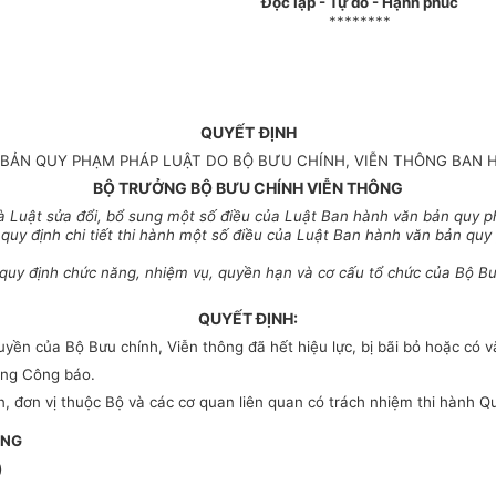
Độc lập - Tự do - Hạnh phúc
********
QUYẾT
ĐỊNH
BẢN QUY PHẠM PHÁP LUẬT DO BỘ BƯU CHÍNH, VIỄN THÔNG BAN 
BỘ TRƯỞNG BỘ BƯU CHÍNH VIỄN THÔNG
 Luật sửa đổi, bổ sung một số điều của Luật Ban hành văn bản quy p
uy định chi tiết thi hành một số điều của Luật Ban hành văn bản quy
quy định chức năng, nhiệm vụ, quyền hạn và cơ cấu tổ chức của Bộ Bư
QUYẾT ĐỊNH:
n của Bộ Bưu chính, Viễn thông đã hết hiệu lực, bị bãi bỏ hoặc có 
đăng Công báo.
đơn vị thuộc Bộ và các cơ quan liên quan có trách nhiệm thi hành Qu
ỞNG
)