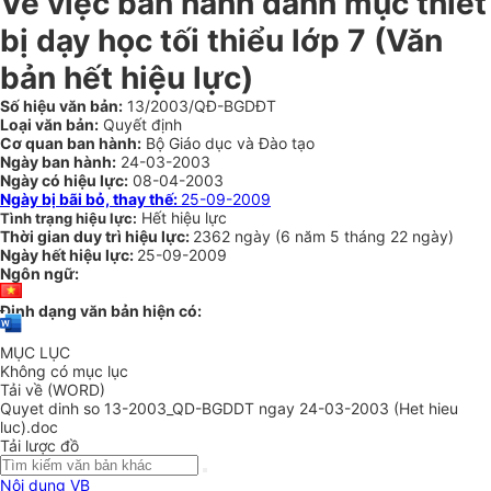
Về việc ban hành danh mục thiết
bị dạy học tối thiểu lớp 7 (Văn
bản hết hiệu lực)
Số hiệu văn bản:
13/2003/QĐ-BGDĐT
Loại văn bản:
Quyết định
Cơ quan ban hành:
Bộ Giáo dục và Đào tạo
Ngày ban hành:
24-03-2003
Ngày có hiệu lực:
08-04-2003
Ngày bị bãi bỏ, thay thế:
25-09-2009
Hết hiệu lực
Tình trạng hiệu lực:
Thời gian duy trì hiệu lực:
2362 ngày
(
6 năm
5 tháng
22 ngày
)
Ngày hết hiệu lực:
25-09-2009
Ngôn ngữ:
Định dạng văn bản hiện có:
MỤC LỤC
Không có mục lục
Tải về (WORD)
Quyet dinh so 13-2003_QD-BGDDT ngay 24-03-2003 (Het hieu
luc).doc
Tải lược đồ
Nội dung VB