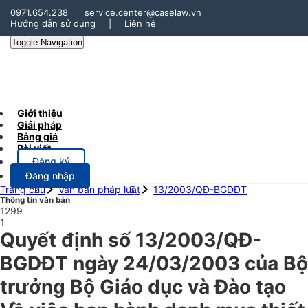
0971.654.238
service.center@caselaw.vn
Hướng dẫn sử dụng
|
Liên hệ
Toggle Navigation
Giới thiệu
Giải pháp
Bảng giá
Bài viết
Đăng ký
Đăng nhập
Trang chủ
Văn bản pháp luật
13/2003/QĐ-BGDĐT
Thông tin văn bản
1299
1
Quyết định số 13/2003/QĐ-
BGDĐT ngày 24/03/2003 của Bộ
trưởng Bộ Giáo dục và Đào tạo