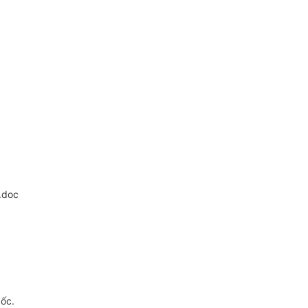
.doc
gốc.