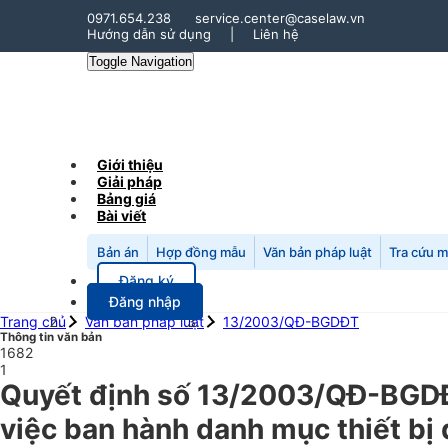
0971.654.238
service.center@caselaw.vn
Hướng dẫn sử dụng
|
Liên hệ
Toggle Navigation
Giới thiệu
Giải pháp
Bảng giá
Bài viết
Bản án
Hợp đồng mẫu
Văn bản pháp luật
Tra cứu 
Đăng ký
Đăng nhập
Trang chủ
Văn bản pháp luật
13/2003/QĐ-BGDĐT
Thông tin văn bản
1682
1
Quyết định số 13/2003/QĐ-BGDĐ
việc ban hành danh mục thiết bị d