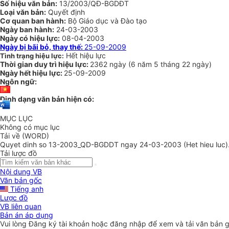
Số hiệu văn bản:
13/2003/QĐ-BGDĐT
Loại văn bản:
Quyết định
Cơ quan ban hành:
Bộ Giáo dục và Đào tạo
Ngày ban hành:
24-03-2003
Ngày có hiệu lực:
08-04-2003
Ngày bị bãi bỏ, thay thế:
25-09-2009
Hết hiệu lực
Tình trạng hiệu lực:
Thời gian duy trì hiệu lực:
2362 ngày
(
6 năm
5 tháng
22 ngày
)
Ngày hết hiệu lực:
25-09-2009
Ngôn ngữ:
Định dạng văn bản hiện có:
MỤC LỤC
Không có mục lục
Tải về (WORD)
Quyet dinh so 13-2003_QD-BGDDT ngay 24-03-2003 (Het hieu luc)
Tải lược đồ
Nội dung VB
Văn bản gốc
Tiếng anh
Lược đồ
VB liên quan
Bản án áp dụng
Vui lòng
Đăng ký
tài khoản hoặc
đăng nhập
để xem và tải văn bản 