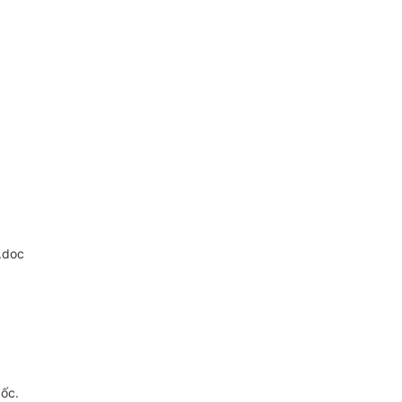
.doc
gốc.