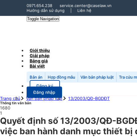
0971.654.238
service.center@caselaw.vn
Hướng dẫn sử dụng
|
Liên hệ
Toggle Navigation
Giới thiệu
Giải pháp
Bảng giá
Bài viết
Bản án
Hợp đồng mẫu
Văn bản pháp luật
Tra cứu 
Đăng ký
Đăng nhập
Trang chủ
Văn bản pháp luật
13/2003/QĐ-BGDĐT
Thông tin văn bản
1680
1
Quyết định số 13/2003/QĐ-BGDĐ
việc ban hành danh mục thiết bị d