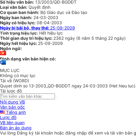
Số hiệu văn bản:
13/2003/QĐ-BGDĐT
Loại văn bản:
Quyết định
Cơ quan ban hành:
Bộ Giáo dục và Đào tạo
Ngày ban hành:
24-03-2003
Ngày có hiệu lực:
08-04-2003
Ngày bị bãi bỏ, thay thế:
25-09-2009
Hết hiệu lực
Tình trạng hiệu lực:
Thời gian duy trì hiệu lực:
2362 ngày
(
6 năm
5 tháng
22 ngày
)
Ngày hết hiệu lực:
25-09-2009
Ngôn ngữ:
Định dạng văn bản hiện có:
MỤC LỤC
Không có mục lục
Tải về (WORD)
Quyet dinh so 13-2003_QD-BGDDT ngay 24-03-2003 (Het hieu luc)
Tải lược đồ
Nội dung VB
Văn bản gốc
Tiếng anh
Lược đồ
VB liên quan
Bản án áp dụng
Vui lòng
Đăng ký
tài khoản hoặc
đăng nhập
để xem và tải văn bản 