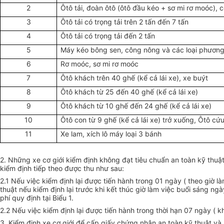
2
Ôtô tải, đoàn ôtô (ôtô đầu kéo + sơ mi rơ moóc), 
3
Ôtô tải có trọng tải trên 2 tấn đến 7 tấn
4
Ôtô tải có trọng tải đến 2 tấn
5
Máy kéo bông sen, công nông và các loại phương
6
Rơ moóc, sơ mi rơ moóc
7
Ôtô khách trên 40 ghế (kể cả lái xe), xe buýt
8
Ôtô khách từ 25 đến 40 ghế (kể cả lái xe)
9
Ôtô khách từ 10 ghế đến 24 ghế (kể cả lái xe)
10
Ôtô con từ 9 ghế (kể cả lái xe) trở xuống, Ôtô cứ
11
Xe lam, xích lô máy loại 3 bánh
2. Những xe cơ giới kiểm định không đạt tiêu chuẩn an toàn kỹ thuậ
kiểm định tiếp theo được thu như sau:
2.1 Nếu việc kiểm định lại được tiến hành trong 01 ngày ( theo giờ l
thuật nếu kiểm định lại trước khi kết thúc giờ làm việc buổi sáng ng
phí quy định tại Biểu 1.
2.2 Nếu việc kiểm định lại được tiến hành trong thời hạn 07 ngày ( k
3. Kiểm định xe cơ giới để cấp giấy chứng nhận an toàn kỹ thuật và 