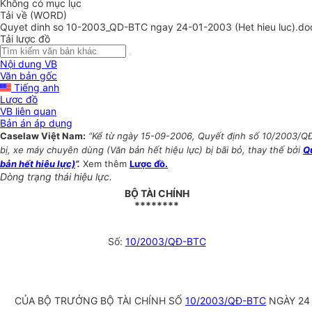
Không có mục lục
Tải về (WORD)
Quyet dinh so 10-2003_QD-BTC ngay 24-01-2003 (Het hieu luc).do
Tải lược đồ
Nội dung VB
Văn bản gốc
Tiếng anh
Lược đồ
VB liên quan
Bản án áp dụng
Caselaw Việt Nam:
“Kể từ ngày 15-09-2006, Quyết định số 10/2003/QĐ-
bị, xe máy chuyên dùng (Văn bản hết hiệu lực) bị bãi bỏ, thay thế bởi
Q
bản hết hiệu lực)
”.
Xem thêm
Lược đồ.
Dòng trạng thái hiệu lực.
BỘ TÀI CHÍNH
********
Số:
10/2003/QĐ-BTC
CỦA BỘ TRƯỞNG BỘ TÀI CHÍNH SỐ
10/2003/QĐ-BTC
NGÀY 24 