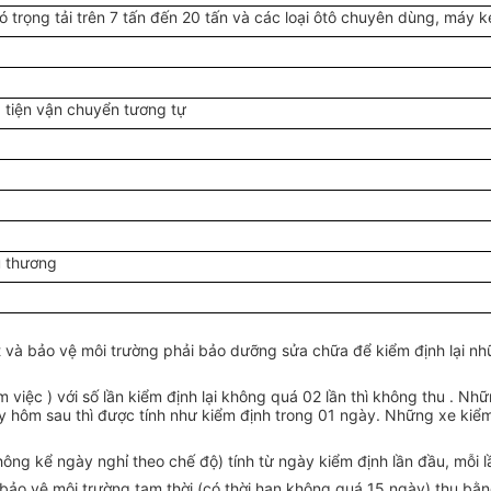
có trọng tải trên 7 tấn đến 20 tấn và các loại ôtô chuyên dùng, máy k
 tiện vận chuyển tương tự
u thương
t và bảo vệ môi trường phải bảo dưỡng sửa chữa để kiểm định lại nh
àm việc ) với số lần kiểm định lại không quá 02 lần thì không thu . N
ày hôm sau thì được tính như kiểm định trong 01 ngày. Những xe kiểm 
hông kể ngày nghỉ theo chế độ) tính từ ngày kiểm định lần đầu, mỗi l
bảo vệ môi trường tạm thời (có thời hạn không quá 15 ngày) thu bằng