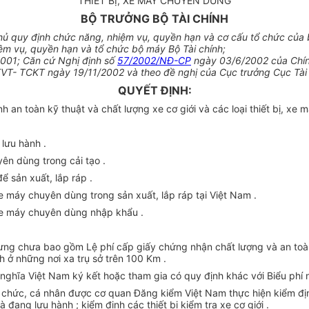
THIẾT BỊ, XE MÁY CHUYÊN DÙNG
BỘ TRƯỞNG BỘ TÀI CHÍNH
ủ quy định chức năng, nhiệm vụ, quyền hạn và cơ cấu tổ chức của 
m vụ, quyền hạn và tổ chức bộ máy Bộ Tài chính;
001; Căn cứ Nghị định số
57/2002/NĐ-CP
ngày 03/6/2002 của Chính 
TVT- TCKT ngày 19/11/2002 và theo đề nghị của Cục trưởng Cục Tài
QUYẾT ĐỊNH:
 an toàn kỹ thuật và chất lượng xe cơ giới và các loại thiết bị, xe
 lưu hành .
yên dùng trong cải tạo .
ể sản xuất, lắp ráp .
 xe máy chuyên dùng trong sản xuất, lắp ráp tại Việt Nam .
, xe máy chuyên dùng nhập khẩu .
hưng chưa bao gồm Lệ phí cấp giấy chứng nhận chất lượng và an toàn 
ịnh ở những nơi xa trụ sở trên 100 Km .
ghĩa Việt Nam ký kết hoặc tham gia có quy định khác với Biểu phí n
 chức, cá nhân được cơ quan Đăng kiểm Việt Nam thực hiện kiểm định 
 đang lưu hành ; kiểm định các thiết bị kiểm tra xe cơ giới .