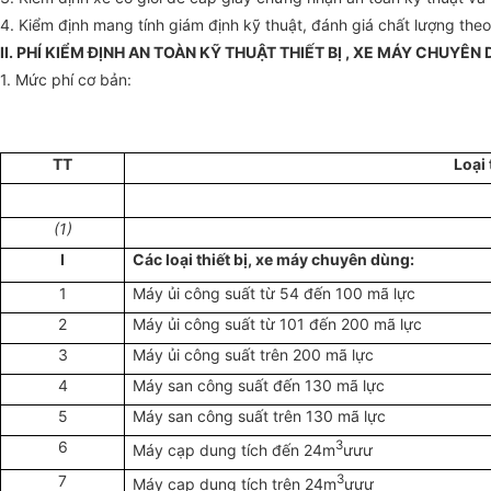
4. Kiểm định mang tính giám định kỹ thuật, đánh giá chất lượng the
II. PHÍ KIỂM ĐỊNH AN TOÀN KỸ THUẬT THIẾT BỊ , XE MÁY CHUY
1. Mức phí cơ bản:
TT
Loại 
(1)
I
Các loại thiết bị, xe máy chuyên dùng:
1
Máy ủi công suất từ 54 đến 100 mã lực
2
Máy ủi công suất từ 101 đến 200 mã lực
3
Máy ủi công suất trên 200 mã lực
4
Máy san công suất đến 130 mã lực
5
Máy san công suất trên 130 mã lực
6
3
Máy cạp dung tích đến 24m
ưưư
7
3
Máy cạp dung tích trên 24m
ưưư