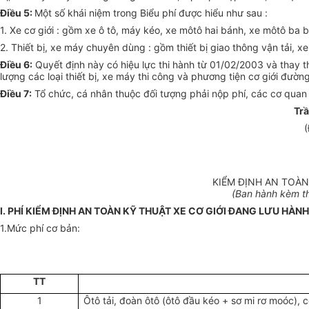
Điều 5:
Một số khái niệm trong Biểu phí được hiểu như sau :
1. Xe cơ giới : gồm xe ô tô, máy kéo, xe môtô hai bánh, xe môtô ba b
2. Thiết bị, xe máy chuyên dùng : gồm thiết bị giao thông vận tải,
Điều 6:
Quyết định này có hiệu lực thi hành từ 01/02/2003 và thay 
lượng các loại thiết bị, xe máy thi công và phương tiện cơ giới đườ
Điều 7:
Tổ chức, cá nhân thuộc đối tượng phải nộp phí, các cơ quan 
Trầ
(
KIỂM ĐỊNH AN TOÀN
(Ban hành kèm th
I. PHÍ KIỂM ĐỊNH AN TOÀN KỸ THUẬT XE CƠ GIỚI ĐANG LƯU HÀNH
1.Mức phí cơ bản:
TT
1
Ôtô tải, đoàn ôtô (ôtô đầu kéo + sơ mi rơ moóc), 