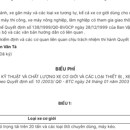
ánh, xe gắn máy và các loại xe tương tự, kể cả xe cơ giới dùng cho n
 xe máy thi công, xe máy nông nghiệp, lâm nghiệp có tham gia giao t
thế Quyết định số 138/1999/QĐ-BVGCP ngày 28/12/1999 của Ban Vật 
ng bộ và các văn bản hướng dẫn có liên quan .
kiểm định và các cơ quan liên quan chịu trách nhiệm thi hành Quyết 
n Văn Tá
Đã ký)
BIỂU PHÍ
 KỸ THUẬT VÀ CHẤT LƯỢNG XE CƠ GIỚI VÀ CÁC LOẠI THIẾT BỊ , 
eo Quyết định số: 10 /2003/ QĐ - BTC ngày 24 tháng 01 năm 2003 
BIỂU 1:
Loại xe cơ giới
có trọng tải trên 20 tấn và các loại ôtô chuyên dùng, máy kéo.