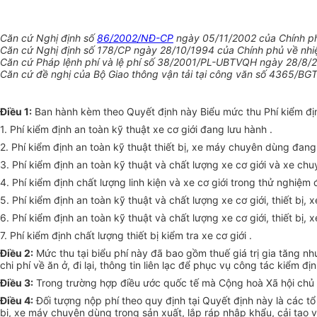
Căn cứ Nghị định số
86/2002/NĐ-CP
ngày 05/11/2002 của Chính ph
Căn cứ Nghị định số 178/CP ngày 28/10/1994 của Chính phủ về nhiệ
Căn cứ Pháp lệnh phí và lệ phí số 38/2001/PL-UBTVQH ngày 28/8/2
Căn cứ đề nghị của Bộ Giao thông vận tải tại công văn số 4365/BG
Điều 1:
Ban hành kèm theo Quyết định này Biểu mức thu Phí kiểm định
1. Phí kiểm định an toàn kỹ thuật xe cơ giới đang lưu hành .
2. Phí kiểm định an toàn kỹ thuật thiết bị, xe máy chuyên dùng đang
3. Phí kiểm định an toàn kỹ thuật và chất lượng xe cơ giới và xe chu
4. Phí kiểm định chất lượng linh kiện và xe cơ giới trong thử nghiệm đ
5. Phí kiểm định an toàn kỹ thuật và chất lượng xe cơ giới, thiết bị,
6. Phí kiểm định an toàn kỹ thuật và chất lượng xe cơ giới, thiết bị
7. Phí kiểm định chất lượng thiết bị kiểm tra xe cơ giới .
Điều 2:
Mức thu tại biểu phí này đã bao gồm thuế giá trị gia tăng n
chi phí về ăn ở, đi lại, thông tin liên lạc để phục vụ công tác kiểm đ
Điều 3:
Trong trường hợp điều ước quốc tế mà Cộng hoà Xã hội chủ n
Điều 4:
Đối tượng nộp phí theo quy định tại Quyết định này là các tổ
bị, xe máy chuyên dùng trong sản xuất, lắp ráp nhập khẩu, cải tạo và