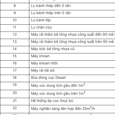
8
Lu bánh thép đến 5 tấn
9
Lu bánh thép trên 5 tấn
10
Lu bánh lốp
11
Lu chân cừu
12
Máy rải thảm bê tông nhựa công suất đến 90 mã 
13
Máy rải thảm bê tông nhựa công suất trên 90 mã 
14
Máy bóc bê tông nhựa cũ
15
Máy khoan
16
Máy khoan nhồi
17
Máy rải đá sỏi
18
Búa đóng cọc Diesel
19
3
Máy xúc dung tích gầu đến 1m
20
3
Máy xúc dung tích gầu trên 1m
21
Hệ thống ép cọc thuỷ lực
22
3
Máy nghiền sàng liên hợp đến 25m
/h