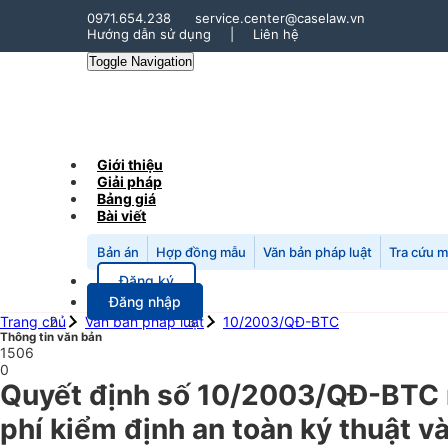
0971.654.238
service.center@caselaw.vn
Hướng dẫn sử dụng
|
Liên hệ
Toggle Navigation
Giới thiệu
Giải pháp
Bảng giá
Bài viết
Bản án
Hợp đồng mẫu
Văn bản pháp luật
Tra cứu 
Đăng ký
Đăng nhập
Trang chủ
Văn bản pháp luật
10/2003/QĐ-BTC
Thông tin văn bản
1506
0
Quyết định số 10/2003/QĐ-BTC n
phí kiểm định an toàn ký thuật và