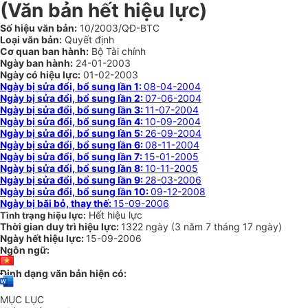
(Văn bản hết hiệu lực)
Số hiệu văn bản:
10/2003/QĐ-BTC
Loại văn bản:
Quyết định
Cơ quan ban hành:
Bộ Tài chính
Ngày ban hành:
24-01-2003
Ngày có hiệu lực:
01-02-2003
Ngày bị sửa đổi, bổ sung lần 1:
08-04-2004
Ngày bị sửa đổi, bổ sung lần 2:
07-06-2004
Ngày bị sửa đổi, bổ sung lần 3:
11-07-2004
Ngày bị sửa đổi, bổ sung lần 4:
10-09-2004
Ngày bị sửa đổi, bổ sung lần 5:
26-09-2004
Ngày bị sửa đổi, bổ sung lần 6:
08-11-2004
Ngày bị sửa đổi, bổ sung lần 7:
15-01-2005
Ngày bị sửa đổi, bổ sung lần 8:
10-11-2005
Ngày bị sửa đổi, bổ sung lần 9:
28-03-2006
Ngày bị sửa đổi, bổ sung lần 10:
09-12-2008
Ngày bị bãi bỏ, thay thế:
15-09-2006
Hết hiệu lực
Tình trạng hiệu lực:
Thời gian duy trì hiệu lực:
1322 ngày
(
3 năm
7 tháng
17 ngày
)
Ngày hết hiệu lực:
15-09-2006
Ngôn ngữ:
Định dạng văn bản hiện có:
MỤC LỤC